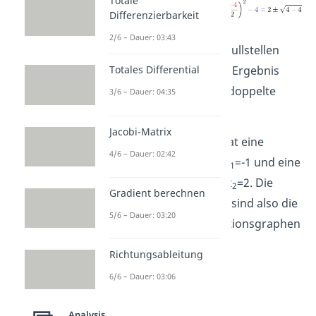
Totale
Differenzierbarkeit
2/6 – Dauer: 03:43
Für die letzten beiden Nullstellen
bekommst du dasselbe Ergebnis
Totales Differential
heraus. Es ist also eine doppelte
3/6 – Dauer: 04:35
Nullstelle.
Jacobi-Matrix
Fazit:
Deine Funktion hat eine
4/6 – Dauer: 02:42
einfache Nullstelle bei x
=-1 und eine
1
doppelte Nullstelle bei x
=2. Die
2
Gradient berechnen
Punkte (-1|0)
und
(2|0)
sind also die
5/6 – Dauer: 03:20
Schnittstellen des Funktionsgraphen
mit der y-Achse.
Richtungsableitung
6/6 – Dauer: 03:06
Verhalten im
Analysis