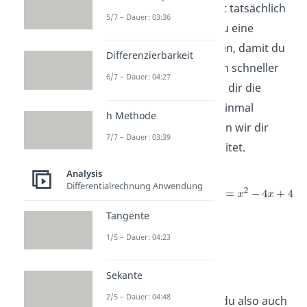
Deine erste Nullstelle ist tatsächlich
5/7 – Dauer: 03:36
bei x
=-1. Jetzt kannst du eine
1
Polynomdivision rechnen, damit du
Differenzierbarkeit
die restlichen Nullstellen schneller
6/7 – Dauer: 04:27
finden kannst. Wenn du dir die
Polynomdivision noch einmal
h Methode
anschauen magst, haben wir dir
7/7 – Dauer: 03:39
dafür ein
Video
vorbereitet.
Analysis
Differentialrechnung Anwendung
Tangente
1/5 – Dauer: 04:23
Sekante
2/5 – Dauer: 04:48
Deine Funktion kannst du also auch