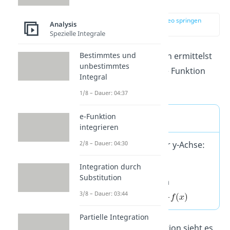
bestimmen
zur Stelle im Video springen
Analysis
(03:12)
Spezielle Integrale
Bestimmtes und
Das Symmetrieverhalten ermittelst
unbestimmtes
du, indem du -x in deine Funktion
Integral
einsetzt.
1/8 – Dauer: 04:37
e-Funktion
Merke
integrieren
Achsensymmetrie
zur y-Achse:
2/8 – Dauer: 04:30
Integration durch
Substitution
Punktsymmetrie
zum
3/8 – Dauer: 03:44
Ursprung:
Partielle Integration
Mit deiner Beispielfunktion sieht es