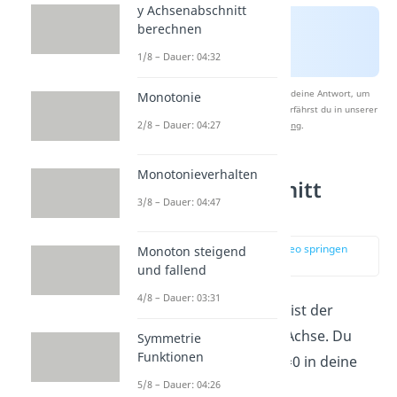
y Achsenabschnitt
berechnen
1/8 – Dauer: 04:32
Nach Beantwortung speichern wir deine Antwort, um
Monotonie
Studyflix zu verbessern. Mehr dazu erfährst du in unserer
2/8 – Dauer: 04:27
Datenschutzerklärung
.
Monotonieverhalten
y-Achsenabschnitt
3/8 – Dauer: 04:47
berechnen
zur Stelle im Video springen
Monoton steigend
(00:49)
und fallend
4/8 – Dauer: 03:31
Der
y-Achsenabschnitt
ist der
Schnittpunkt mit der y-Achse. Du
Symmetrie
Funktionen
findest ihn, indem du x=0 in deine
5/8 – Dauer: 04:26
Funktion einsetzt.