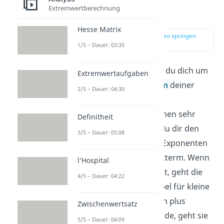
Unendlichen
Extremwertberechnung
bestimmen
Hesse Matrix
zur Stelle im Video springen
(02:33)
1/5 – Dauer: 03:35
Als Nächstes kümmerst du dich um
Extremwertaufgaben
das
Grenzwertverhalten
deiner
2/5 – Dauer: 04:30
Funktion. Das geht bei
ganzrationalen Funktionen sehr
Definitheit
schnell. Dafür schaust du dir den
3/5 – Dauer: 05:08
Term mit dem größten Exponenten
an, den sogenannte Leitterm. Wenn
l‘Hospital
sein Exponent gerade ist, geht die
4/5 – Dauer: 04:22
Funktion wie eine Parabel für kleine
und große Zahlen gegen plus
Zwischenwertsatz
unendlich. Ist er ungerade, geht sie
5/5 – Dauer: 04:09