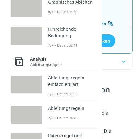
Graphisches Ableiten
Jetzt neu: Teste dein
6/7 – Dauer: 03:20
Wissen mit unseren
kostenlosen Aufgaben 🚀
Hinreichende
Bedingung
Aufgaben entdecken
7/7 – Dauer: 03:41
Analysis
Inhaltsübersicht
Ableitungsregeln
Ableitungsregeln
einfach erklärt
Kurvendiskussion
1/8 – Dauer: 03:55
einfach erklärt
Ableitungsregeln
Schau‘ dir zum Beispiel die
2/8 – Dauer: 04:45
ganzrationale Funktion
an. Die
Potenzregel und