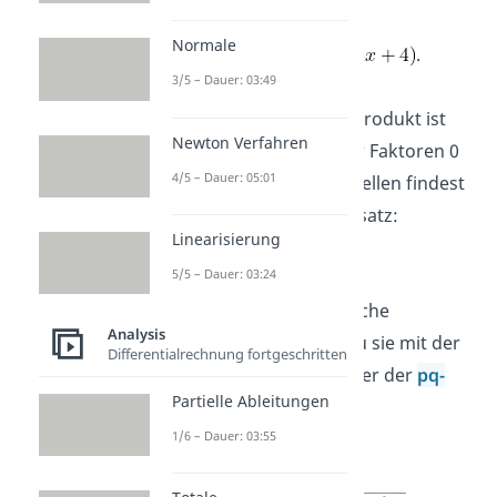
so schreiben:
Normale
.
3/5 – Dauer: 03:49
Warum hilft dir die
Polynomdivision
? Ein Produkt ist
Newton Verfahren
gleich 0, wenn einer der Faktoren 0
4/5 – Dauer: 05:01
ist. Die restlichen Nullstellen findest
du deshalb mit dem Ansatz:
Linearisierung
5/5 – Dauer: 03:24
Weil das eine quadratische
Analysis
Gleichung ist, kannst du sie mit der
Differentialrechnung fortgeschritten
Mitternachtsformel
oder der
pq-
Partielle Ableitungen
Formel
lösen.
1/6 – Dauer: 03:55