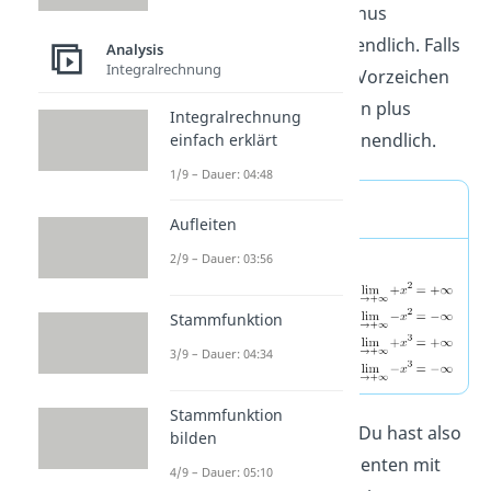
wie eine Gerade von minus
unendlich nach plus unendlich. Falls
Analysis
Integralrechnung
der Term ein negatives Vorzeichen
ist, geht die Funktion von plus
Integralrechnung
unendlich nach minus unendlich.
einfach erklärt
1/9 – Dauer: 04:48
Merke
Aufleiten
2/9 – Dauer: 03:56
Stammfunktion
3/9 – Dauer: 04:34
Stammfunktion
3
Hier ist der Leitterm
x
. Du hast also
bilden
einen ungeraden Exponenten mit
4/9 – Dauer: 05:10