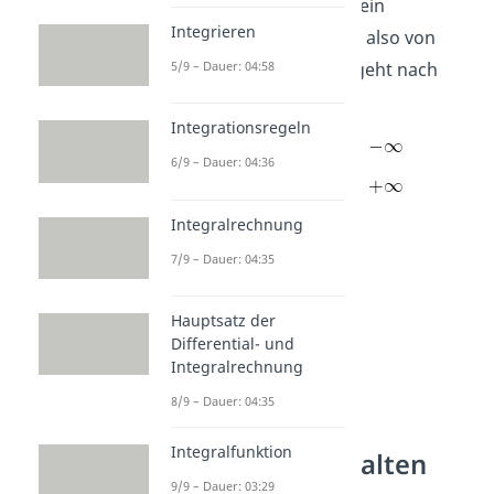
positiven Vorzeichen. Dein
Integrieren
Funktionsgraph kommt also von
negativ unendlich und geht nach
5/9 – Dauer: 04:58
positiv unendlich.
Integrationsregeln
6/9 – Dauer: 04:36
Integralrechnung
7/9 – Dauer: 04:35
Hauptsatz der
Differential- und
Integralrechnung
8/9 – Dauer: 04:35
Integralfunktion
Symmetrieverhalten
9/9 – Dauer: 03:29