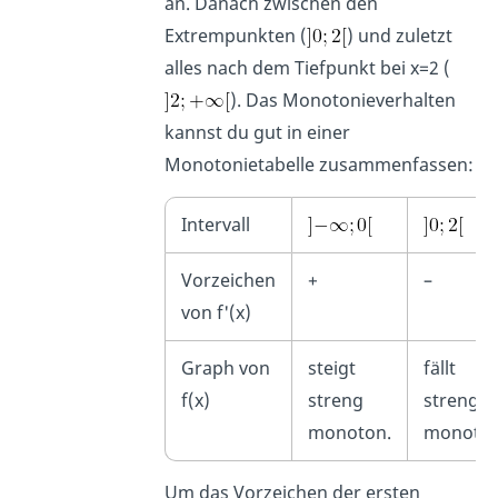
an. Danach zwischen den
Extrempunkten (
) und zuletzt
alles nach dem Tiefpunkt bei x=2 (
). Das Monotonieverhalten
kannst du gut in einer
Monotonietabelle zusammenfassen:
Intervall
Vorzeichen
+
–
von f'(x)
Graph von
steigt
fällt
f(x)
streng
streng
monoton.
monoton
Um das Vorzeichen der ersten