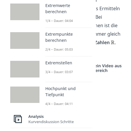
Der erste Schritt in jeder
Extremwerte
Kurvendiskussion ist das Ermitteln
berechnen
der
Definitionsmenge
. Bei
1/4 – Dauer: 04:04
ganzrationalen Funktionen ist die
Definitionsmenge
immer gleich
Extrempunkte
berechnen
der
Menge der reellen Zahlen
.
2/4 – Dauer: 05:03
Extremstellen
Studyflix vernetzt: Hier ein Video aus
einem anderen Bereich
3/4 – Dauer: 03:07
Hochpunkt und
Tiefpunkt
4/4 – Dauer: 04:11
Analysis
Kurvendiskussion Schritte