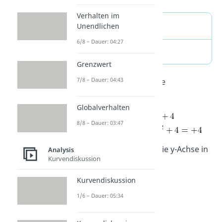
Verhalten im
Ansatz
Unendlichen
6/8 – Dauer: 04:27
Grenzwert
7/8 – Dauer: 04:43
Was ergibt das für deine
Beispielfunktion?
Globalverhalten
8/8 – Dauer: 03:47
Dein Graph schneidet die y-Achse in
Analysis
Kurvendiskussion
dem
Punkt (0|4)
.
Kurvendiskussion
1/6 – Dauer: 05:34