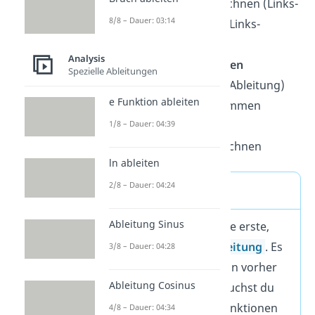
Wendepunkte
berechnen (Links-
8/8 – Dauer: 03:14
Rechts- und Rechts-Links-
Punkte)
Analysis
Krümmungsverhalten
Spezielle Ableitungen
bestimmen (Zweite Ableitung)
e Funktion ableiten
Wertebereich
bestimmen
1/8 – Dauer: 04:39
(Wertemenge)
Funktionsgraph
zeichnen
ln ableiten
2/8 – Dauer: 04:24
Ableitung
Ableitung Sinus
Später brauchst du die erste,
zweite und dritte
Ableitung
. Es
3/8 – Dauer: 04:28
lohnt sich, die Funktion vorher
Ableitung Cosinus
abzuleiten. Dafür brauchst du
bei ganzrationalen Funktionen
4/8 – Dauer: 04:34