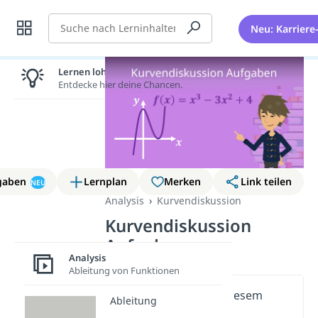
Suche
Neu: Karriere
Lernen lohnt sich!
Entdecke hier deine Chancen.
gaben
Lernplan
Merken
Link teilen
NEU
Analysis
Kurvendiskussion
Kurvendiskussion
Aufgaben
Analysis
Ableitung von Funktionen
Wichtige Inhalte in diesem
Ableitung
Video