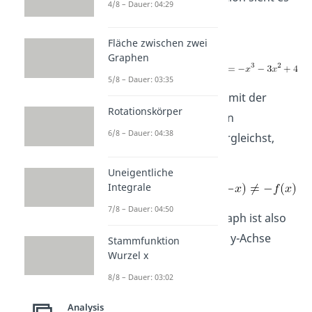
4/8 – Dauer: 04:29
dann so aus:
Fläche zwischen zwei
Graphen
5/8 – Dauer: 03:35
Wenn du dein Ergebnis mit der
Rotationskörper
ursprünglichen Funktion
6/8 – Dauer: 04:38
vergleichst,
siehst du:
Uneigentliche
Integrale
7/8 – Dauer: 04:50
Fazit:
Dein Funktionsgraph ist also
weder symmetrisch zur y-Achse
Stammfunktion
Wurzel x
noch zum Ursprung.
8/8 – Dauer: 03:02
Analysis