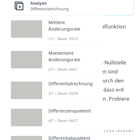
Analysis
Differentialrechnung
Mittlere
Wann wird deine Beispielfunktion
Änderungsrate
gleich 0?
1/7 – Dauer: 03:27
Momentane
Änderungsrate
Hier kannst du die erste Nullstelle
2/7 – Dauer: 04:51
erraten. Gute Kandidaten sind
meistens 0, 1, -1, 2, -2. Durch den
Differentialrechnung
Schritt vorher weißt du, dass x=0
3/7 – Dauer: 03:59
keine Nullstelle sein kann. Probiere
als nächstes x=-1:
Differenzenquotient
4/7 – Dauer: 04:27
Differentialquotient