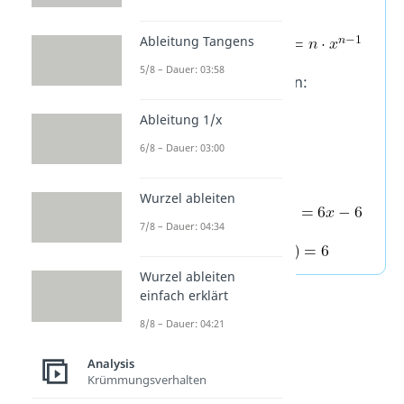
nur die
Potenzregel
:
Ableitung Tangens
5/8 – Dauer: 03:58
– Gegebene Funktion:
Ableitung 1/x
– 1. Ableitung:
6/8 – Dauer: 03:00
Wurzel ableiten
– 2. Ableitung:
7/8 – Dauer: 04:34
– 3. Ableitung:
Wurzel ableiten
einfach erklärt
8/8 – Dauer: 04:21
Analysis
Krümmungsverhalten