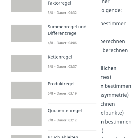
wichtigen Schritte in deiner
Faktorregel
Kurvendiskussion sind folgende:
3/8 – Dauer: 04:32
Definitionsbereich
bestimmen
Summenregel und
(Definitionslücken)
Differenzregel
y-Achsenabschnitt
berechnen
4/8 – Dauer: 04:06
x-Achsenabschnitte
berechnen
Kettenregel
(Nullstellen)
5/8 – Dauer: 03:37
Verhalten im Unendlichen
(Grenzverhalten/ Limes)
Produktregel
Symmetrieverhalten
bestimmen
6/8 – Dauer: 03:19
(Punkt- oder Achsensymmetrie)
Extrempunkte
berechnen
Quotientenregel
(Hochpunkte und Tiefpunkte)
7/8 – Dauer: 03:12
Monotonieverhalten
bestimmen
(Steigungsverhalten)
Bruch ableiten