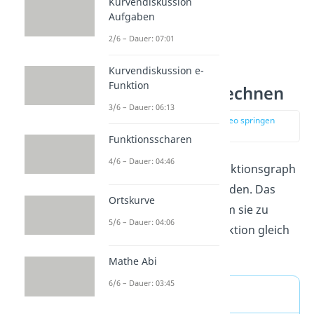
Kurvendiskussion
Aufgaben
2/6 – Dauer: 07:01
Kurvendiskussion e-
Funktion
Nullstellen berechnen
3/6 – Dauer: 06:13
zur Stelle im Video springen
(01:05)
Funktionsscharen
4/6 – Dauer: 04:46
Natürlich kann dein Funktionsgraph
auch die x-Achse schneiden. Das
Ortskurve
sind die
Nullstellen
. Um sie zu
5/6 – Dauer: 04:06
finden, setzt du die Funktion gleich
0.
Mathe Abi
6/6 – Dauer: 03:45
Ansatz