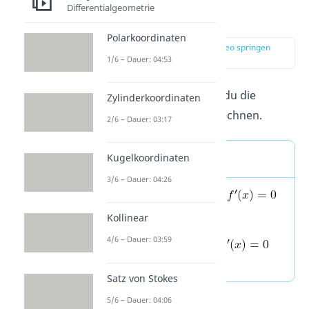
Extrempunkte
Differentialgeometrie
berechnen
Polarkoordinaten
zur Stelle im Video springen
(03:40)
1/6 – Dauer: 04:53
Spätestens jetzt musst du die
Zylinderkoordinaten
Ableitungen von f ausrechnen.
2/6 – Dauer: 03:17
Merke
Kugelkoordinaten
3/6 – Dauer: 04:26
An
Hochpunkten
gilt:
und
Kollinear
4/6 – Dauer: 03:59
An
Tiefpunkten
gilt:
und
Satz von Stokes
5/6 – Dauer: 04:06