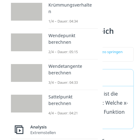
Krümmungsverhalte
n
1/4 – Dauer: 04:34
Definitionsbereich
Wendepunkt
ermitteln
berechnen
zur Stelle im Video springen
2/4 – Dauer: 05:15
(00:21)
Wendetangente
berechnen
Merke
3/4 – Dauer: 04:33
Die Definitionsmenge ist die
Sattelpunkt
Antwort auf die Frage: Welche x-
berechnen
Werte darfst du in die Funktion
4/4 – Dauer: 04:21
einsetzen?
Analysis
Extremstellen