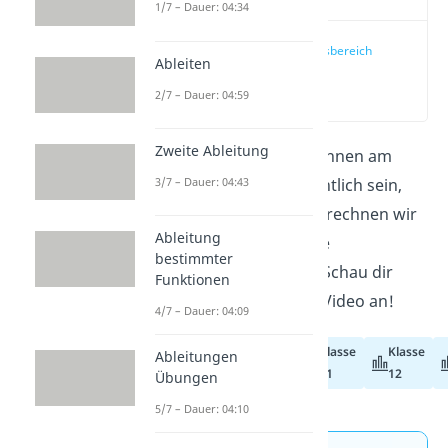
1/7 – Dauer: 04:34
Definitionsbereich
Ableiten
ermitteln
(00:21)
2/7 – Dauer: 04:59
Zweite Ableitung
Kurvendiskussionen können am
3/7 – Dauer: 04:43
Anfang sehr unübersichtlich sein,
aber keine Bange! Hier rechnen wir
Ableitung
mit dir eine vollständige
bestimmter
Kurvendiskussion aus. Schau dir
Funktionen
auch unser passendes Video an!
4/7 – Dauer: 04:09
Klasse
Klasse
Ableitungen
Abiturvorbereitung
11
12
Übungen
5/7 – Dauer: 04:10