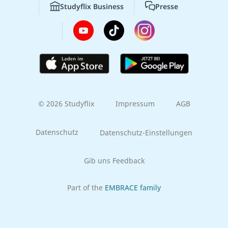
Studyflix Business
Presse
© 2026 Studyflix
Impressum
AGB
Datenschutz
Datenschutz-Einstellungen
Gib uns Feedback
Part of the
EMBRACE family