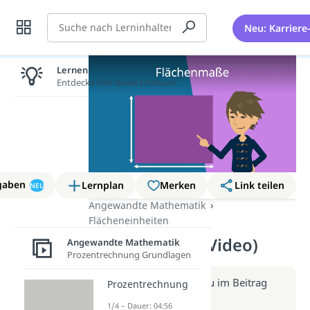
Suche
Neu: Karriere
Lernen lohnt sich!
Entdecke hier deine Chancen.
gaben
Lernplan
Merken
Link teilen
NEU
Angewandte Mathematik
Flächeneinheiten
Flächenmaße (Video)
Angewandte Mathematik
Prozentrechnung Grundlagen
Weitere Infos erhältst du im Beitrag
Prozentrechnung
zum Video
1/4 – Dauer: 04:56