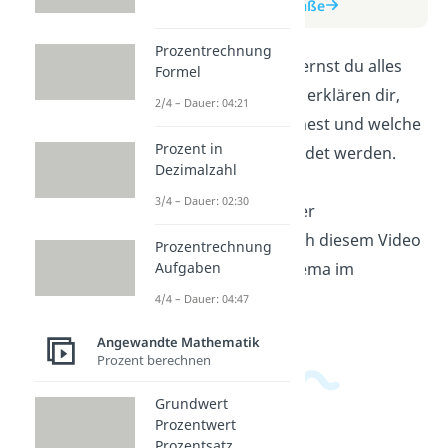
zum Beitrag: Flächenmaße
Prozentrechnung
In diesem Erklärvideo lernst du alles
Formel
über Flächenmaße. Wir erklären dir,
2/4 – Dauer: 04:21
wie du Flächen berechnest und welche
Prozent in
Einheiten dabei verwendet werden.
Dezimalzahl
Egal ob Quadratmeter,
3/4 – Dauer: 02:30
Quadratzentimeter oder
Quadratkilometer - nach diesem Video
Prozentrechnung
Aufgaben
beherrschst du das Thema im
Handumdrehen.
4/4 – Dauer: 04:47
Angewandte Mathematik
Prozent berechnen
Grundwert
Prozentwert
Prozentsatz