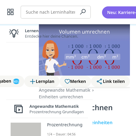
Suche
Neu: Karriere
Lernen lohnt sich!
Entdecke hier deine Chancen.
gaben
Lernplan
Merken
Link teilen
NEU
Angewandte Mathematik
Einheiten umrechnen
Volumen umrechnen
Angewandte Mathematik
Prozentrechnung Grundlagen
Übersicht
Volumeneinheiten
Prozentrechnung
1/4 – Dauer: 04:56