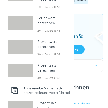
1/4 – Dauer: 04:53
Grundwert
Jetzt neu: Teste dein
berechnen
Wissen mit unseren
2/4 – Dauer: 03:48
kostenlosen Aufgaben 🚀
Prozentwert
berechnen
Aufgaben entdecken
3/4 – Dauer: 02:37
Prozentsatz
Inhaltsübersicht
berechnen
4/4 – Dauer: 03:43
Volumen umrechnen
Angewandte Mathematik
einfach erklärt
Prozentrechnung weiterführend
Prozentuale
zur Stelle im Video springen
(00:16)