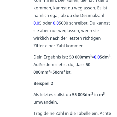
Komma ein. Die Nullen, die nach der 5
kommen, kannst du weglassen. Es ist
nämlich egal, ob du die Dezimalzahl
0,0
5 oder
0,0
5000 schreibst. Du kannst
sie aber nur weglassen, wenn sie
wirklich
nach
der letzten richtigen
Ziffer einer Zahl kommen.
3
3
Dein Ergebnis ist:
50 000mm
=
0,0
5dm
.
Außerdem siehst du, dass
50
3
3
000mm
=
50cm
ist.
Beispiel 2
3
3
Als letztes sollst du
55 003dm
in
m
umwandeln.
Trag deine Zahl in die Tabelle ein. Achte