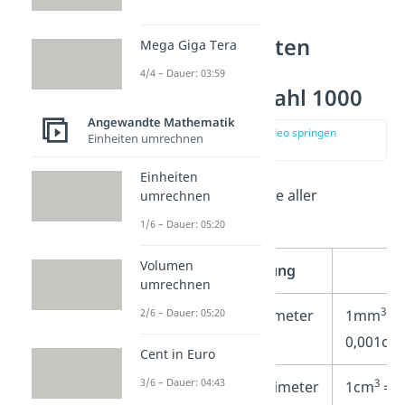
Volumeneinheiten
Mega Giga Tera
umrechnen –
4/4 – Dauer: 03:59
Umrechnungszahl 1000
Angewandte Mathematik
zur Stelle im Video springen
Einheiten umrechnen
(00:55)
Einheiten
Hier hast du eine Tabelle aller
umrechnen
wichtigen Einheiten:
1/6 – Dauer: 05:20
Volumen
Einheit
Bezeichnung
umrechnen
3
3
2/6 – Dauer: 05:20
mm
Kubikmillimeter
1mm
=
0,001cm
Cent in Euro
3/6 – Dauer: 04:43
3
3
cm
=
Kubikzentimeter
1cm
=