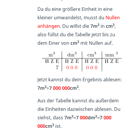
Da du eine größere Einheit in eine
kleiner umwandelst, musst du
Nullen
3
3
anhängen
. Du willst die
7m
in
cm
,
also füllst du die Tabelle jetzt bis zu
3
dem Einer von
cm
mit Nullen auf.
Jetzt kannst du dein Ergebnis ablesen:
3
3
7m
=
7
000 000
cm
.
Aus der Tabelle kannst du außerdem
die Einheiten dazwischen ablesen. Du
3
3
siehst, dass
7m
=
7
000
dm
=
7
000
3
000
cm
ist.