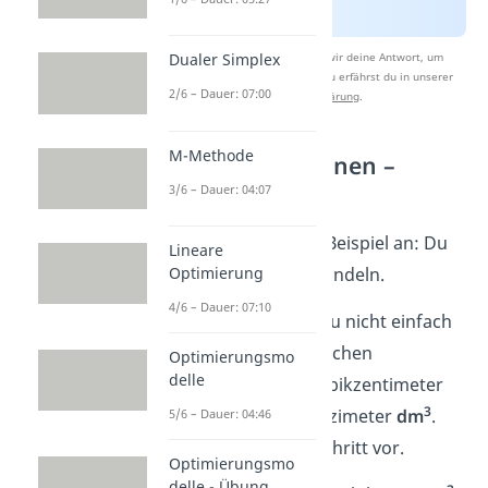
Nach Beantwortung speichern wir deine Antwort, um
Dualer Simplex
Studyflix zu verbessern. Mehr dazu erfährst du in unserer
2/6 – Dauer: 07:00
Datenschutzerklärung
.
M-Methode
Volumen umrechnen –
größer zu kleiner
3/6 – Dauer: 04:07
Schau dir ein weiteres Beispiel an: Du
Lineare
3
3
sollst
5m
in
cm
umwandeln.
Optimierung
4/6 – Dauer: 07:10
Vorsicht!
Hier kannst du nicht einfach
mal 1000 rechnen. Zwischen
Optimierungsmo
delle
3
Kubikmeter
m
und Kubikzentimeter
3
3
cm
sind noch Kubikdezimeter
dm
.
5/6 – Dauer: 04:46
Gehe also Schritt für Schritt vor.
Optimierungsmo
delle - Übung