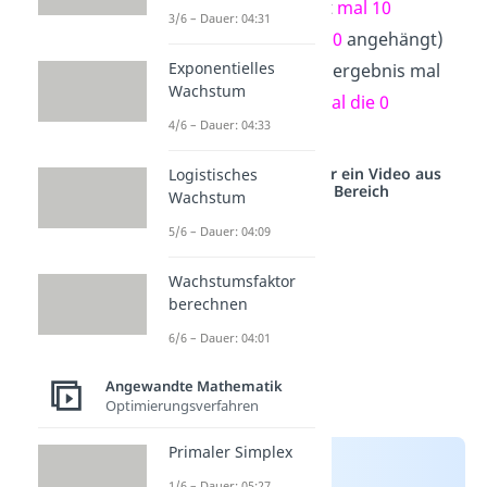
Du hast bei jedem Wert
mal 10
3/6 – Dauer: 04:31
gerechnet (immer
eine
0
angehängt)
Exponentielles
und hast somit das Endergebnis mal
Wachstum
1000
gerechnet (
drei mal die 0
4/6 – Dauer: 04:33
angehängt).
Studyflix vernetzt: Hier ein Video aus
Logistisches
einem anderen Bereich
Wachstum
5/6 – Dauer: 04:09
Wachstumsfaktor
berechnen
6/6 – Dauer: 04:01
Angewandte Mathematik
Optimierungsverfahren
Primaler Simplex
1/6 – Dauer: 05:27