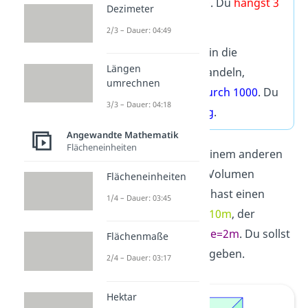
rechnest du
mal 1000
. Du
hängst 3
Dezimeter
Nullen an
.
2/3 – Dauer: 04:49
Willst du eine Einheit in die
Längen
nächstgrößere
umwandeln,
umrechnen
rechnest du
geteilt durch 1000
. Du
3/3 – Dauer: 04:18
streichst 3 Nullen weg
.
Angewandte Mathematik
Flächeneinheiten
Schau dir nochmal an einem anderen
Beispiel an, wie du das Volumen
Flächeneinheiten
umrechnen kannst. Du hast einen
1/4 – Dauer: 03:45
Quader mit der
Länge=10m
, der
Breite=5m
und der
Höhe=2m
. Du sollst
Flächenmaße
3
das Volumen in dm
angeben.
2/4 – Dauer: 03:17
Hektar