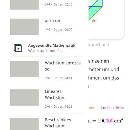
3/4 – Dauer: 02:55
ar in qm
4/4 – Dauer: 04:00
Volumen Quader umrechnen
Angewandte Mathematik
Wachstumsmodelle
Zuerst rechnest du die einzelnen
Wachstumsprozes
Meter-Angaben in Dezimeter um und
se
kannst sie dann mal nehmen, um das
1/6 – Dauer: 04:41
Volumen auszurechnen:
Lineares
Wachstum
2/6 – Dauer: 04:21
Beschränktes
Wachstum