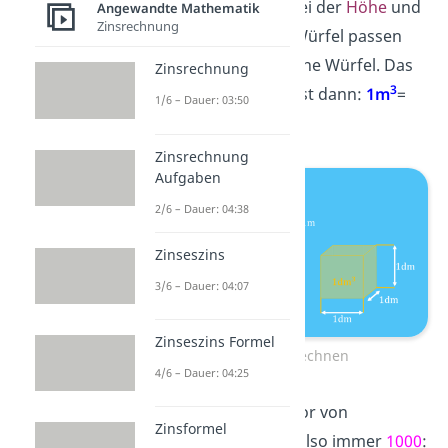
1dm
. Genauso ist es bei der
Höhe
und
Angewandte Mathematik
Zinsrechnung
Breite
. In den großen Würfel passen
also
10
⋅
10
⋅
10
=
1000
kleine Würfel. Das
Zinsrechnung
3
Volumen des Würfels
ist dann:
1m
=
1/6 – Dauer: 03:50
3
1000dm
.
Zinsrechnung
Aufgaben
2/6 – Dauer: 04:38
Zinseszins
3/6 – Dauer: 04:07
Zinseszins Formel
Volumen umrechnen
4/6 – Dauer: 04:25
Der Umrechnungsfaktor von
Zinsformel
Volumeneinheiten
ist also immer
1000
: