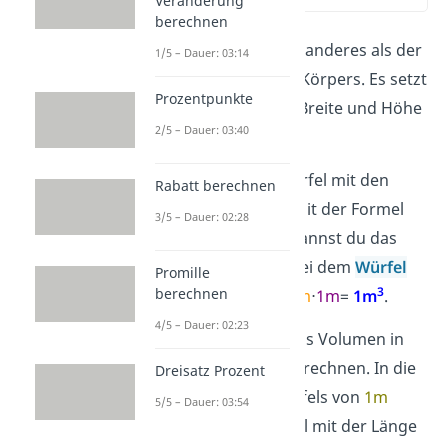
Veränderung
berechnen
Das Volumen ist nichts anderes als der
1/5 – Dauer: 03:14
räumliche Inhalt eines Körpers. Es setzt
Prozentpunkte
sich aus seiner Länge, Breite und Höhe
2/5 – Dauer: 03:40
zusammen.
Stell dir dazu einen Würfel mit den
Rabatt berechnen
Seitenlängen
1
m
vor. Mit der Formel
3/5 – Dauer: 02:28
Länge
⋅
Breite
⋅
Höhe
kannst du das
Volumen berechnen. Bei dem
Würfel
Promille
3
berechnen
rechnest du also
1
m
⋅
1m
⋅
1m
=
1m
.
4/5 – Dauer: 02:23
Manchmal musst du das Volumen in
eine andere Einheit umrechnen. In die
Dreisatz Prozent
Länge des großen Würfels von
1m
5/5 – Dauer: 03:54
passen
10
kleine Würfel mit der Länge