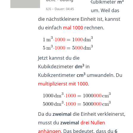
3
Als erstes wandelst du Kubikmeter
m
3
6/6 – Dauer: 04:45
in Kubikdezimeter
dm
um. Weil das
die nächstkleinere Einheit ist, kannst
du einfach
mal 1000
rechnen.
Jetzt kannst du die
3
Kubikdezimeter
dm
in
3
Kubikzentimeter
cm
umwandeln. Du
multiplizierst mit 1000
.
Da du
zweimal
die Einheit verkleinerst,
musst du
zweimal
drei Nullen
anhängen
. Das bedeutet, dass du
6