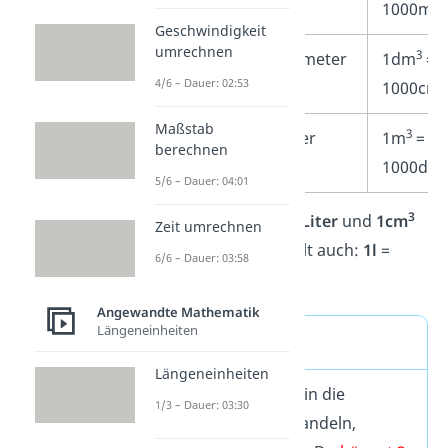
ml
1000m
Geschwindigkeit
umrechnen
3
3
dm
= l
Kubikdezimeter
1dm
=
4/6 – Dauer: 02:53
1000cm
Maßstab
3
3
m
Kubikmeter
1m
=
berechnen
1000dm
5/6 – Dauer: 04:01
3
3
Übrigens:
1dm
ist ein
Liter
und
1cm
Zeit umrechnen
ist ein
Milliliter
. Also gilt auch:
1l
=
6/6 – Dauer: 03:58
1000ml
.
Angewandte Mathematik
Längeneinheiten
Merke
Längeneinheiten
Willst du eine Einheit in die
1/3 – Dauer: 03:30
nächstkleinere
umwandeln,