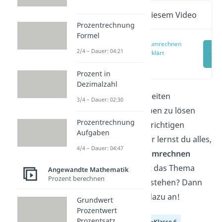
Wichtige Inhalte in diesem Video
Prozentrechnung
Formel
Volumen umrechnen
2/4 – Dauer: 04:21
einfach erklärt
(00:16)
Prozent in
Dezimalzahl
Du musst Volumeneinheiten
3/4 – Dauer: 02:30
umrechnen, um Aufgaben zu lösen
Prozentrechnung
oder Ergebnisse in der richtigen
Aufgaben
Einheit anzugeben? Hier lernst du alles,
4/4 – Dauer: 04:47
was du zum
Volumen umrechnen
wissen musst! Du willst das Thema
Angewandte Mathematik
Prozent berechnen
schnell und einfach verstehen? Dann
schau dir unser Video dazu an!
Grundwert
Prozentwert
Prozentsatz
Klasse 4
Klasse 5
Klasse 6