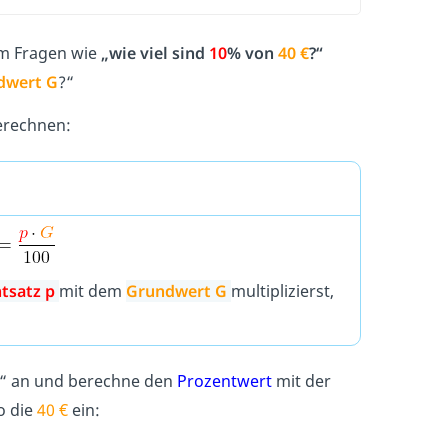
m Fragen wie
„wie viel sind
10
% von
40 €
?“
dwert G
?“
erechnen:
tsatz p
mit dem
Grundwert G
multiplizierst,
“ an und berechne den
Prozentwert
mit der
so die
40 €
ein: