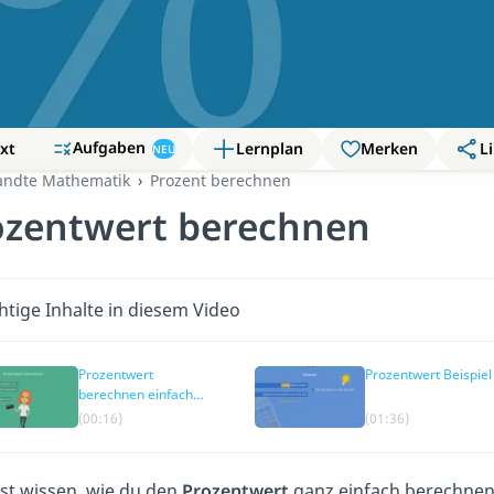
Aufgaben
xt
Lernplan
Merken
Li
NEU
ndte Mathematik
Prozent berechnen
ozentwert berechnen
htige Inhalte in diesem Video
Prozentwert
Prozentwert Beispiel
berechnen einfach
erklärt
(00:16)
(01:36)
lst wissen, wie du den
Prozentwert
ganz einfach berechnen 