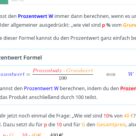
sst den
Prozentwert W
immer dann berechnen, wenn es u
Oder allgemeiner ausgedrückt: „wie viel sind
p
%
vom
Grun
fe dieser Formel kannst du den Prozentwert ganz einfach b
zentwert Formel
annst den
Prozentwert W
berechnen, indem du den
Prozen
das Produkt anschließend durch 100 teilst.
dir jetzt noch einmal die Frage: „Wie viel sind
10
% von
40 €
?
. Dazu setzt du für
p
die
10
und für
G
den
Gesamtpreis
, al