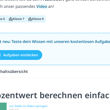
ch unser passendes
Video
an!
se 6
Klasse 7
Klasse 8
zt neu: Teste dein Wissen mit unseren kostenlosen Aufgab
Aufgaben entdecken
nhaltsübersicht
ozentwert berechnen einfac
zur Stelle im Video springen
(00:16)