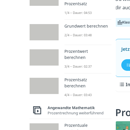
Prozentsatz
dir au
1/4 – Dauer: 04:53
Klas
Grundwert berechnen
2/4 – Dauer: 03:48
Jet
Prozentwert
berechnen
3/4 – Dauer: 02:37
Prozentsatz
I
berechnen
4/4 – Dauer: 03:43
Angewandte Mathematik
Pr
Prozentrechnung weiterführend
Prozentuale