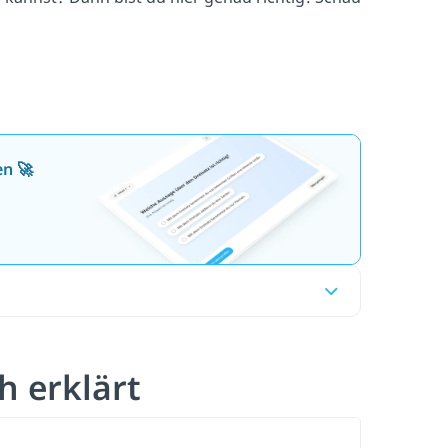
en 🚀
h erklärt