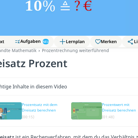
Aufgaben
xt
Lernplan
Merken
Li
NEU
ndte Mathematik
Prozentrechnung weiterführend
isatz Prozent
htige Inhalte in diesem Video
Prozentsatz mit dem
Prozentwert mit
Dreisatz berechnen
Dreisatz berechnen
(00:15)
(01:48)
eisatz
ist ein Rechenverfahren, mit dem du das Verhältnis