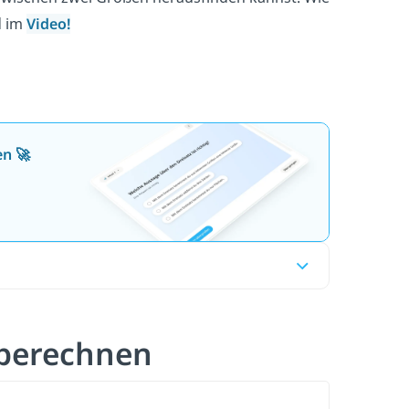
d im
Video!
en 🚀
 berechnen