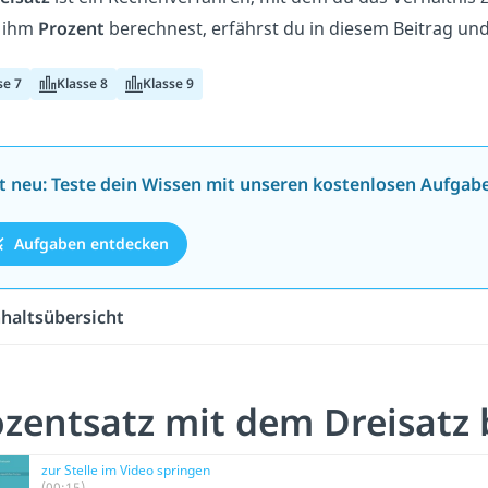
 ihm
Prozent
berechnest, erfährst du in diesem Beitrag un
se 7
Klasse 8
Klasse 9
zt neu: Teste dein Wissen mit unseren kostenlosen Aufgab
Aufgaben entdecken
nhaltsübersicht
ozentsatz mit dem Dreisatz
zur Stelle im Video springen
(00:15)