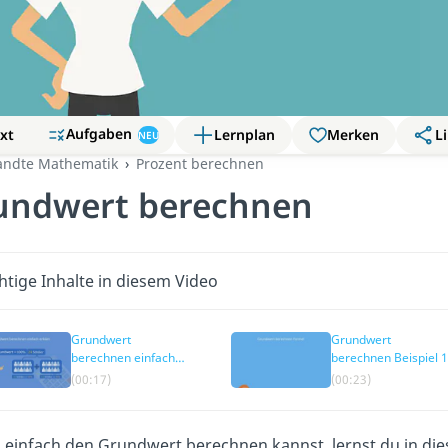
Aufgaben
xt
Lernplan
Merken
Li
NEU
ndte Mathematik
Prozent berechnen
undwert berechnen
htige Inhalte in diesem Video
Grundwert
Grundwert
berechnen einfach
berechnen Beispiel 1
erklärt
(00:17)
(00:23)
 einfach den Grundwert berechnen kannst, lernst du in di