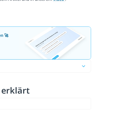
en 🚀
erklärt