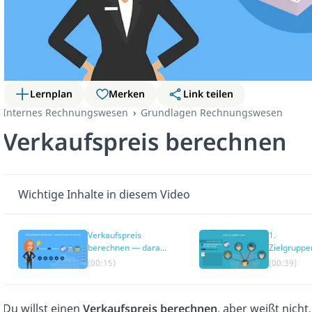
Lernplan
Merken
Link teilen
Internes Rechnungswesen
Grundlagen Rechnungswesen
Verkaufspreis berechnen
Wichtige Inhalte in diesem Video
Verkaufspreis
1.
berechnen — darauf
Zielgruppe
musst du achten
(00:15)
(00:39)
Du willst einen
Verkaufspreis berechnen
, aber weißt nicht