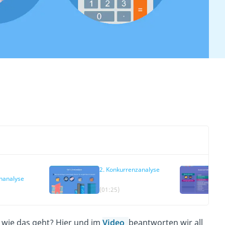
2. Konkurrenzanalyse
nanalyse
(01:25)
, wie das geht? Hier und im
Video
beantworten wir all