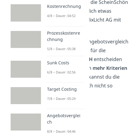
Aber mit 94,88€ ist die ScheinSchön
Kostenrechnung
GmbH schlussendlich etwas
4/8 – Dauer: 04:52
günstiger als die FlixLicht AG mit
95,05€.
Prozesskostenre
chnung
Der quantitative Angebotsvergleich
5/8 – Dauer: 05:38
zeigt, dass du dich für die
ScheinSchön GmbH
entscheiden
Sunk Costs
solltest. Da es noch
mehr Kriterien
6/8 – Dauer: 02:56
zu bewerten gibt, kannst du die
Wahl aber hier noch nicht so
Target Costing
einfach treffen.
7/8 – Dauer: 05:29
Angebotsverglei
ch
8/8 – Dauer: 04:46