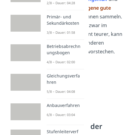
2/8 – Dauer: 04:28
konntest schon
eigene gute
Erfahrungen
mit ihnen sammeln.
Primär- und
Sekundärkosten
Die FlixLicht AG ist zwar im
3/8 – Dauer: 01:58
Bezugspreis 17 Cent teurer, kann
aber wegen den anderen
Betriebsabrechn
Eigenschaften hervorstechen.
ungsbogen
4/8 – Dauer: 02:00
Gleichungsverfa
hren
5/8 – Dauer: 04:08
Anbauverfahren
6/8 – Dauer: 03:04
Gewichtung der
Stufenleiterverf
Kriterien