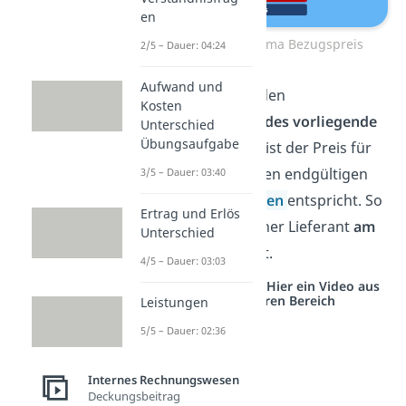
en
Kalkulationsschema Bezugspreis
2/5 – Dauer: 04:24
Aufwand und
Du rechnest also den
Kosten
Bezugspreis
für jedes vorliegende
Unterschied
Übungsaufgabe
Angebot
aus. Das ist der Preis für
ein Produkt, der den endgültigen
3/5 – Dauer: 03:40
Anschaffungskosten
entspricht. So
Ertrag und Erlös
erkennst du, welcher Lieferant
am
Unterschied
günstigsten
liefert.
4/5 – Dauer: 03:03
Studyflix vernetzt: Hier ein Video aus
einem anderen Bereich
Leistungen
5/5 – Dauer: 02:36
Internes Rechnungswesen
Deckungsbeitrag