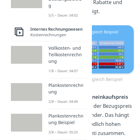
beiden Angeboten Rabatte und
g
Skonti berücksichtigt.
5/5 – Dauer: 04:02
Internes Rechnungswesen
Kostenrechnungen
Vollkosten- und
Teilkostenrechn
ung
1/8 – Dauer: 04:07
Bezugspreisvergleich Beispiel
Plankostenrechn
ung
Trotz starker
Listeneinkaufspreis
2/8 – Dauer: 04:49
Unterschiede
liegt der Bezugspreis
nicht weit auseinander. Das hängt
Plankostenrechn
ung Beispiel
mit den unterschiedlich hohen
Rabatten und Skonti zusammen.
3/8 – Dauer: 05:25