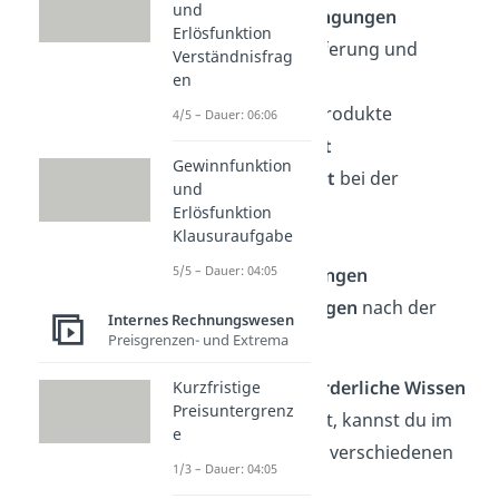
und
Zahlungsbedingungen
Erlösfunktion
Fristen
für Lieferung und
Verständnisfrag
Bestellung
en
Qualität
der Produkte
4/5 – Dauer: 06:06
Nachhaltigkeit
Gewinnfunktion
Zuverlässigkeit
bei der
und
Lieferung
Erlösfunktion
Klausuraufgabe
Flexibilität
5/5 – Dauer: 04:05
Lieferbedingungen
Serviceleistungen
nach der
Internes Rechnungswesen
Lieferung
Preisgrenzen- und Extrema
Wenn du das
erforderliche Wissen
Kurzfristige
Preisuntergrenz
eingesammelt hast, kannst du im
e
Anschluss mit den verschiedenen
1/3 – Dauer: 04:05
Angeboten den