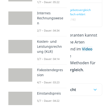
1/7 – Dauer: 05:22
Angebotsvergleich
Internes
einfach erklärt
Rechnungswese
(00:16)
n
2/7 – Dauer: 04:34
Angebote von Lieferanten kannst
Kosten- und
du auf verschiedene Arten
Leistungsrechn
vergleichen. Hier und im
Video
ung (KLR)
erklären wir dir die
3/7 – Dauer: 04:14
unterschiedlichen Methoden für
einen
Angebotsvergleich
.
Fixkostendegres
sion
4/7 – Dauer: 03:23
Inhaltsübersicht
Einstandspreis
5/7 – Dauer: 04:22