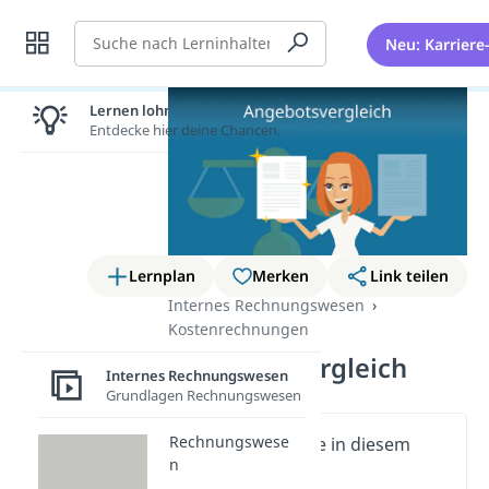
Suche
Neu: Karriere
Lernen lohnt sich!
Entdecke hier deine Chancen.
Lernplan
Merken
Link teilen
Internes Rechnungswesen
Kostenrechnungen
Angebotsvergleich
Internes Rechnungswesen
Grundlagen Rechnungswesen
Rechnungswese
Wichtige Inhalte in diesem
n
Video