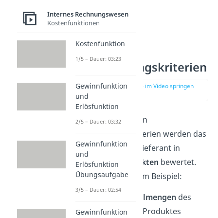
Internes Rechnungswesen
Kostenfunktionen
Kostenfunktion
Qualitative
1/5 – Dauer: 03:23
Entscheidungskriterien
Gewinnfunktion
zur Stelle im Video springen
(02:27)
und
Erlösfunktion
Bei den qualitativen
2/5 – Dauer: 03:32
Entscheidungskriterien werden das
Gewinnfunktion
Produkt und der Lieferant in
und
bestimmten Aspekten
bewertet.
Erlösfunktion
Übungsaufgabe
Darunter fallen zum Beispiel:
3/5 – Dauer: 02:54
Mindestbestellmengen
des
ausgewählten Produktes
Gewinnfunktion