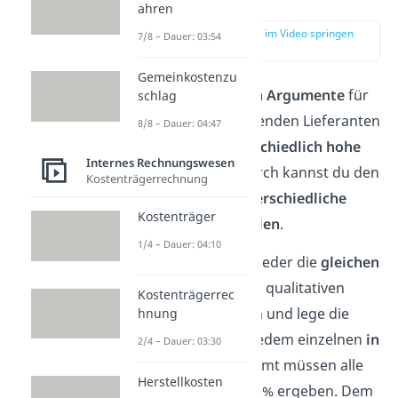
ahren
zur Stelle im Video springen
7/8 – Dauer: 03:54
(03:24)
Gemeinkostenzu
Die
verschiedenen Argumente
für
schlag
die Wahl des passenden Lieferanten
8/8 – Dauer: 04:47
haben eine
unterschiedlich hohe
Internes Rechnungswesen
Bedeutung
. Dadurch kannst du den
Kostenträgerrechnung
Kriterien eine
unterschiedliche
Kostenträger
Gewichtung zuteilen
.
1/4 – Dauer: 04:10
Betrachte dafür wieder die
gleichen
Kriterien
wie beim qualitativen
Kostenträgerrec
Angebotsvergleich und lege die
hnung
Gewichtung
von jedem einzelnen
in
2/4 – Dauer: 03:30
Prozent
fest. Gesamt müssen alle
Herstellkosten
Prozentzahlen 100% ergeben. Dem