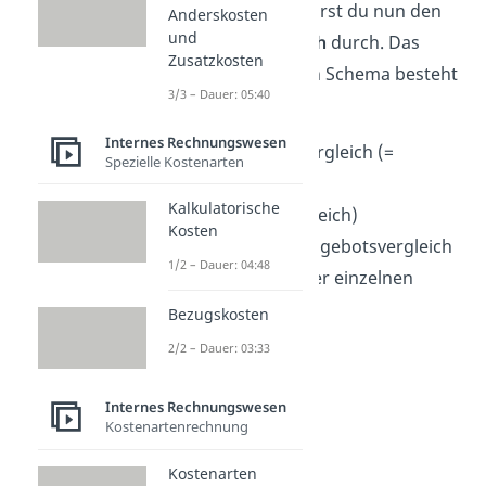
Informationen führst du nun den
Anderskosten
und
Angebotsvergleich
durch. Das
Zusatzkosten
Angebotsvergleich Schema besteht
3/3 – Dauer: 05:40
aus
3 Schritten
:
Internes Rechnungswesen
Bezugspreisvergleich (=
Spezielle Kostenarten
Quantitativer
Kalkulatorische
Angebotsvergleich)
Kosten
Qualitativer Angebotsvergleich
1/2 – Dauer: 04:48
Gewichtung der einzelnen
Kriterien
Bezugskosten
2/2 – Dauer: 03:33
Internes Rechnungswesen
Kostenartenrechnung
Kostenarten