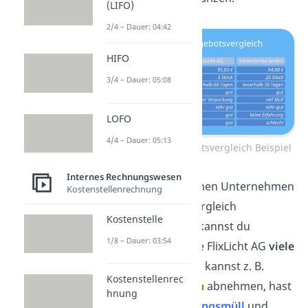
(LIFO)
2/4 – Dauer: 04:42
HIFO
3/4 – Dauer: 05:08
LOFO
4/4 – Dauer: 05:13
Qualitativer Angebotsvergleich Beispiel
Internes Rechnungswesen
Hast du die einzelnen Unternehmen
Kostenstellenrechnung
in der Angebotsvergleich
Kostenstelle
Tabelle bewertet, kannst du
1/8 – Dauer: 03:54
erkennen, dass die FlixLicht AG
viele
Vorteile
bietet. Du kannst z. B.
Kostenstellenrec
geringere Mengen
abnehmen, hast
hnung
weniger Verpackungsmüll
und