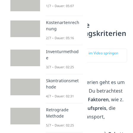
1/7 – Dauer: 05:07
Kostenartenrech
Quantitative
nung
Entscheidungskriterien
2/7 – Dauer: 05:16
Inventurmethod
zur Stelle im Video springen
e
(00:56)
3/7 – Dauer: 02:25
Bei quantitativen
Skontrationsmet
Entscheidungskriterien geht es um
hode
feste Zahlenwerte. Du betrachtest
4/7 – Dauer: 02:31
also
verschiedene Faktoren
, wie z.
B. den
Listeneinkaufspreis
, die
Retrograde
Methode
Bezugskosten
(Transport,
Verpackung,
5/7 – Dauer: 02:25