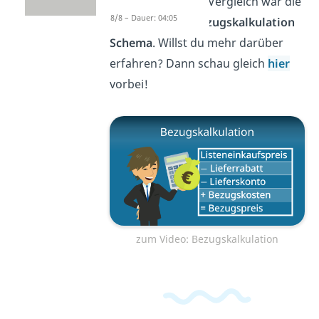
den quantitativen Vergleich war die
8/8 – Dauer: 04:05
Grundlage das
Bezugskalkulation
Schema
. Willst du mehr darüber
erfahren? Dann schau gleich
hier
vorbei!
zum Video: Bezugskalkulation