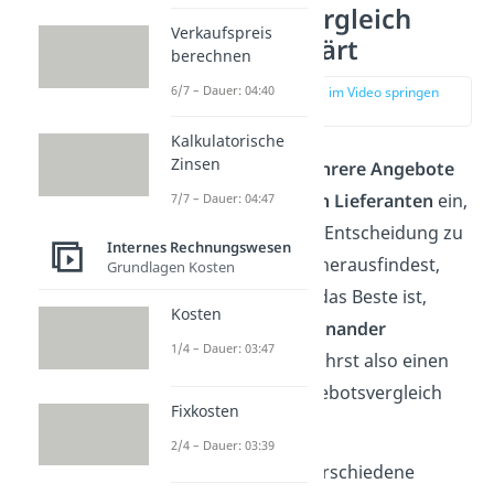
Angebotsvergleich
Verkaufspreis
einfach erklärt
berechnen
6/7 – Dauer: 04:40
zur Stelle im Video springen
(00:16)
Kalkulatorische
Zinsen
Meist holst du
mehrere Angebote
von
verschiedenen Lieferanten
ein,
7/7 – Dauer: 04:47
um so die richtige Entscheidung zu
Internes Rechnungswesen
treffen. Damit du herausfindest,
Grundlagen Kosten
welches Angebot das Beste ist,
Kosten
musst du sie
miteinander
1/4 – Dauer: 03:47
vergleichen
. Du führst also einen
sogenannten Angebotsvergleich
Fixkosten
durch.
2/4 – Dauer: 03:39
Hierfür werden verschiedene