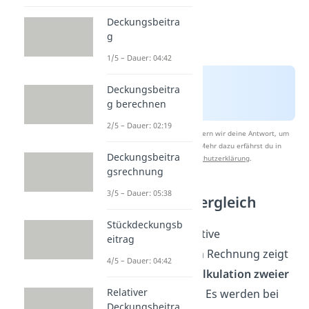
Deckungsbeitra
g
1/5 – Dauer: 04:42
Deckungsbeitra
g berechnen
2/5 – Dauer: 02:19
Nach Beantwortung speichern wir deine Antwort, um
Studyflix zu verbessern. Mehr dazu erfährst du in
Deckungsbeitra
unserer
Datenschutzerklärung
.
gsrechnung
3/5 – Dauer: 05:38
Bezugspreisvergleich
Stückdeckungsb
Folgende quantitative
eitrag
Angebotsvergleich Rechnung zeigt
4/5 – Dauer: 04:42
die
Bezugspreiskalkulation zweier
Relativer
Lampenangebote
. Es werden bei
Deckungsbeitra