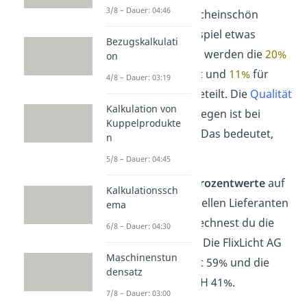
3/8 – Dauer: 04:46
Bezugspreis
der Scheinschön
GmbH ist zum Beispiel etwas
Bezugskalkulati
niedriger. Deshalb werden die
20%
on
auf
9%
für FlixLicht und
11%
für
4/8 – Dauer: 03:19
ScheinSchön aufgeteilt. Die
Qualität
Kalkulation von
der Produkte
hingegen ist bei
Kuppelprodukte
beiden gleich gut. Das bedeutet,
n
jeder erhält 10%
.
5/8 – Dauer: 04:45
Hast du nun alle
Prozentwerte
auf
Kalkulationssch
die beiden potenziellen Lieferanten
ema
aufgeteilt
, dann rechnest du die
6/8 – Dauer: 04:30
Werte zusammen. Die FlixLicht AG
Maschinenstun
erreicht insgesamt 59% und die
densatz
ScheinSchön GmbH 41%.
7/8 – Dauer: 03:00