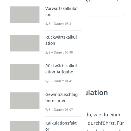
(ausklappen)
Vorwärtskalkulat
ion
4/8 – Dauer: 05:31
Rückwärtskalkul
ation
5/8 – Dauer: 05:40
Rückwärtskalkul
ation Aufgabe
6/8 – Dauer: 04:41
Bezugskalkulation
Gewinnzuschlag
Schema
berechnen
7/8 – Dauer: 03:07
Prima! Jetzt weißt du, wie du einen
Angebotsvergleich durchführst. Für
Kalkulationsfakt
or