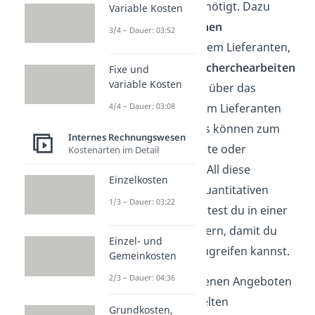
Informationen
benötigt. Dazu
Variable Kosten
zählen deine
eigenen
3/4 – Dauer: 03:52
Erfahrungen
mit dem Lieferanten,
Ergebnisse von
Recherchearbeiten
Fixe und
variable Kosten
und die Auskünfte über das
4/4 – Dauer: 03:08
Produkt
, die du vom Lieferanten
selbst erhältst. Das können zum
Internes Rechnungswesen
Beispiel Testberichte oder
Kostenarten im Detail
Datenblätter sein. All diese
Einzelkosten
qualitativen und quantitativen
1/3 – Dauer: 03:22
Informationen solltest du in einer
Datenbank
speichern, damit du
Einzel- und
jederzeit darauf zugreifen kannst.
Gemeinkosten
2/3 – Dauer: 04:36
Mit den verschiedenen Angeboten
und den gesammelten
Grundkosten,