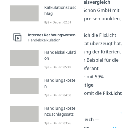
Bei dem
Bezugspreisvergleich
Kalkulationszusc
konnte die ScheinSchön GmbH mit
hlag
günstigeren Lieferpreisen punkten,
8/8 – Dauer: 02:51
während beim
Lieferantenvergleich
die FlixLicht
Internes Rechnungswesen
Handelskalkulation
AG mit ihrer Qualität überzeugt hat.
Nach der Gewichtung der Kriterien,
Handelskalkulati
on
wird sich in diesem Beispiel für die
1/8 – Dauer: 05:49
FlixLicht AG
als Lieferant
entschieden, da sie mit 59%
Handlungskoste
gewinnen. Die
richtige
n
Entscheidung
ist somit die
FlixLicht
2/8 – Dauer: 04:00
AG
.
Handlungskoste
nzuschlagssatz
Angebotsvergleich —
3/8 – Dauer: 03:26
häufigste Fragen