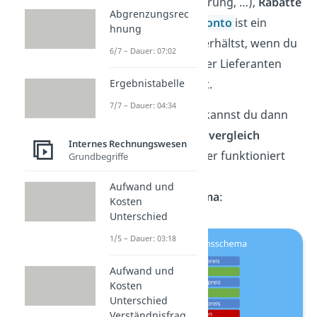
Transportversicherung, …),
Rabatte
Abgrenzungsrec
und Skonti
. Ein
Skonto
ist ein
hnung
Nachlass, den du erhältst, wenn du
6/7 – Dauer: 07:02
die Rechnungen der Lieferanten
Ergebnistabelle
frühzeitig bezahlst.
7/7 – Dauer: 04:34
Mit den Angaben kannst du dann
einen
Bezugspreisvergleich
Internes Rechnungswesen
durchführen. Dieser funktioniert
Grundbegriffe
nach folgendem
Aufwand und
Kalkulationsschema
:
Kosten
Unterschied
1/5 – Dauer: 03:18
Aufwand und
Kosten
Unterschied
Verständnisfrag