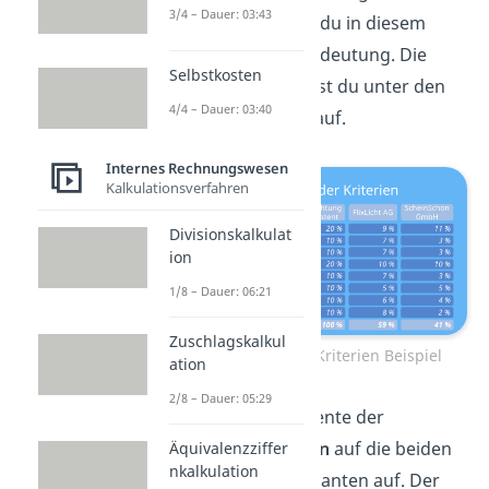
3/4 – Dauer: 03:43
Bezugspreis gibst du in diesem
Beispiel 20% an Bedeutung. Die
Selbstkosten
restlichen 80% teilst du unter den
4/4 – Dauer: 03:40
übrigen Kriterien auf.
Internes Rechnungswesen
Kalkulationsverfahren
Divisionskalkulat
ion
1/8 – Dauer: 06:21
Zuschlagskalkul
Gewichtung der Kriterien Beispiel
ation
2/8 – Dauer: 05:29
Teile nun die Prozente der
einzelnen Kriterien
auf die beiden
Äquivalenzziffer
nkalkulation
potenziellen Lieferanten auf. Der