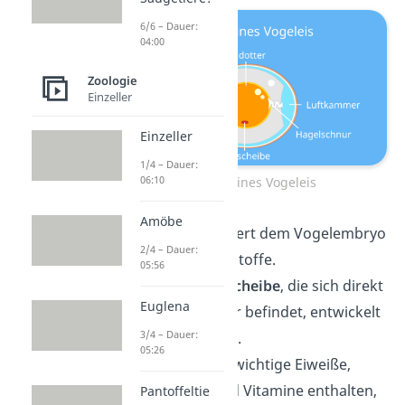
6/6 – Dauer:
04:00
Zoologie
Einzeller
Einzeller
1/4 – Dauer:
06:10
Aufbau eines Vogeleis
Amöbe
Der
Dotter
liefert dem Vogelembryo
2/4 – Dauer:
wichtige Nährstoffe.
05:56
Aus der
Keimscheibe
, die sich direkt
Euglena
auf dem Dotter befindet, entwickelt
3/4 – Dauer:
sich das Küken.
05:26
Im
Eiklar
sind wichtige Eiweiße,
Mineralien und Vitamine enthalten,
Pantoffeltie