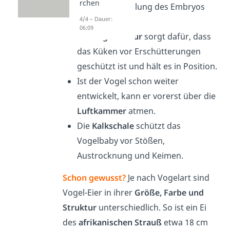
rchen
die die Entwicklung des Embryos
4/4 – Dauer:
unterstützen.
06:09
Die
Hagelschnur
sorgt dafür, dass
das Küken vor Erschütterungen
geschützt ist und hält es in Position.
Ist der Vogel schon weiter
entwickelt, kann er vorerst über die
Luftkammer
atmen.
Die
Kalkschale
schützt das
Vogelbaby vor Stößen,
Austrocknung und Keimen.
Schon gewusst?
Je nach Vogelart sind
Vogel-Eier in ihrer
Größe, Farbe und
Struktur
unterschiedlich. So ist ein Ei
des
afrikanischen Strauß
etwa 18 cm