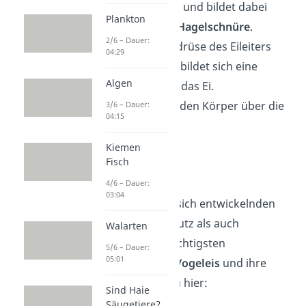
Eileiter entlang und bildet dabei
Plankton
Eiklar
und die
Hagelschnüre
.
2/6 – Dauer:
In der Schalendrüse des Eileiters
04:29
angekommen, bildet sich eine
Algen
Kalkschale
um das Ei.
Das Ei verlässt den Körper über die
3/6 – Dauer:
04:15
Kloake
.
Kiemen
Fisch
Aufbau Ei
4/6 – Dauer:
03:04
Das Ei bietet dem sich entwickelnden
Küken sowohl Schutz als auch
Walarten
Nährstoffe. Die wichtigsten
5/6 – Dauer:
05:01
Bestandteile des Vogeleis
und ihre
Funktion
siehst du hier:
Sind Haie
Säugetiere?