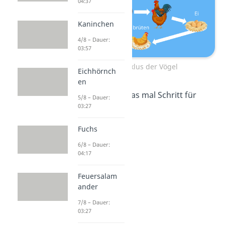
04:37
Kaninchen
4/8 – Dauer:
03:57
Lebenszyklus der Vögel
Eichhörnch
en
Schauen wir uns das mal Schritt für
5/8 – Dauer:
03:27
Schritt an!
Fuchs
6/8 – Dauer:
04:17
Feuersalam
ander
7/8 – Dauer:
03:27