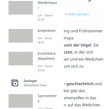
Wiederkäue
fort?
r
zur Stelle im Video springen
2/4 – Dauer:
(00:16)
02:25
Amphibien
Jedes Jahr im Frühling und Frühsommer
beginnt in Mitteleuropa
3/4 – Dauer:
04:33
die
Fortpflanzungszeit der Vögel
. Sie
startet mit der
Balzzeit
, in der sich
Kriechtiere
(Reptilien)
jeweils ein Männchen und ein Weibchen
zusammenfinden, um sich zu
4/4 – Dauer:
03:34
vermehren.
Zoologie
Vögel pflanzen sich
geschlechtlich
und
Wirbellose Tiere
durch Eier fort. Dabei gibt das
Spinnentier
Männchen seine Samenzellen in das
e
Weibchen, indem er auf das Weibchen
1/2 – Dauer: