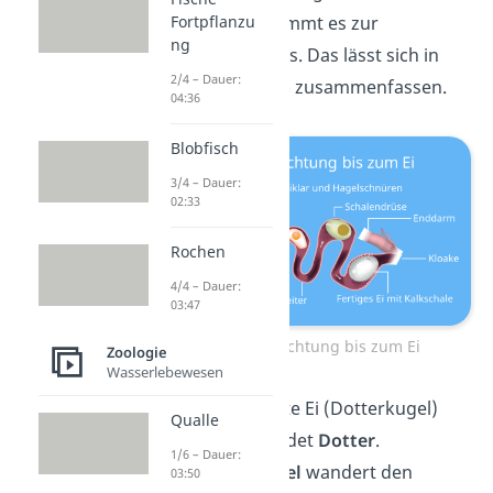
Fortpflanzu
stattgefunden, kommt es zur
ng
Entwicklung des Eis. Das lässt sich in
2/4 – Dauer:
wenigen Schritten
zusammenfassen.
04:36
Blobfisch
3/4 – Dauer:
02:33
Rochen
4/4 – Dauer:
03:47
Von der Befruchtung bis zum Ei
Zoologie
Wasserlebewesen
Das befruchtete Ei (Dotterkugel)
Qualle
wächst und bildet
Dotter
.
1/6 – Dauer:
Die
Dotterkugel
wandert den
03:50