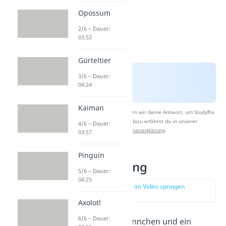
Opossum
2/6 – Dauer:
03:53
Gürteltier
3/6 – Dauer:
04:24
Kaiman
Nach Beantwortung speichern wir deine Antwort, um Studyflix
zu verbessern. Mehr dazu erfährst du in unserer
4/6 – Dauer:
Datenschutzerklärung
.
03:57
Pinguin
Vögel Paarung
5/6 – Dauer:
04:25
zur Stelle im Video springen
(01:57)
Axolotl
6/6 – Dauer:
Haben sich ein Männchen und ein