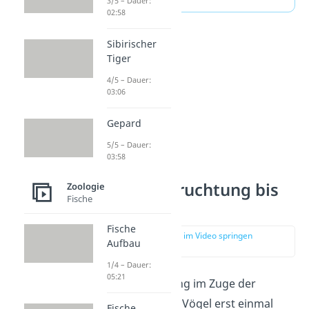
3/5 – Dauer:
02:58
Sibirischer
Tiger
4/5 – Dauer:
03:06
Gepard
5/5 – Dauer:
03:58
Von der Befruchtung bis
Zoologie
Fische
zum Ei
Fische
zur Stelle im Video springen
Aufbau
(02:29)
1/4 – Dauer:
05:21
Hat die Befruchtung im Zuge der
Fortpflanzung der Vögel erst einmal
Fische