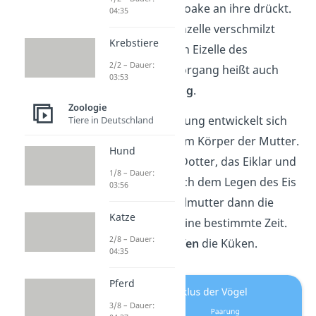
steigt und seine Kloake an ihre drückt.
04:35
Jeweils eine Samenzelle verschmilzt
Krebstiere
dann mit der reifen Eizelle des
2/2 – Dauer:
Weibchens. Der Vorgang heißt auch
03:53
innere Befruchtung
.
Zoologie
Nach der Befruchtung entwickelt sich
Tiere in Deutschland
das Ei vollständig im Körper der Mutter.
Hund
Es bilden sich ein Dotter, das Eiklar und
1/8 – Dauer:
die Kalkschale. Nach dem Legen des Eis
03:56
bebrütet
die Vogelmutter dann die
Katze
gelegten Eier für eine bestimmte Zeit.
2/8 – Dauer:
Schließlich
schlüpfen
die Küken.
04:35
Pferd
3/8 – Dauer: