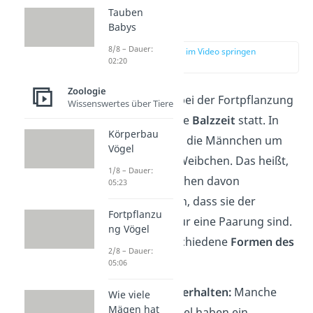
Tauben
Balzzeit
Babys
8/8 – Dauer:
zur Stelle im Video springen
02:20
(01:04)
Zoologie
Als ersten Schritt bei der Fortpflanzung
Wissenswertes über Tiere
der Vögel findet die
Balzzeit
statt. In
Körperbau
dieser Zeit werben die Männchen um
Vögel
das ausgewählte Weibchen. Das heißt,
1/8 – Dauer:
dass sie das Weibchen davon
05:23
überzeugen wollen, dass sie der
Fortpflanzu
richtige Partner
für eine Paarung sind.
ng Vögel
Dabei gibt es verschiedene
Formen des
2/8 – Dauer:
Balzverhaltens
:
05:06
Äußeres Balzverhalten:
Manche
Wie viele
Mägen hat
männliche Vögel haben ein