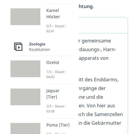
eine
innere Befruchtung
.
Kamel
Höcker
Kloake Vögel
5/5 – Dauer:
02:41
Die Kloake ist der gemeinsame
Zoologie
Ausgang des Verdauungs-, Harn-
Raubkatzen
und Geschlechtsapparats von
Ozelot
einigen Tieren.
1/5 – Dauer:
04:02
Es ist ein Abschnitt des Enddarms,
in den die Ausführgänge der
Jaguar
Geschlechtsorgane und die
(Tier)
Harnleiter münden. Von hier aus
2/5 – Dauer:
03:58
gelangen also auch die Samenzellen
des Männchens in die Gebärmutter
Puma (Tier)
des Weibchens.