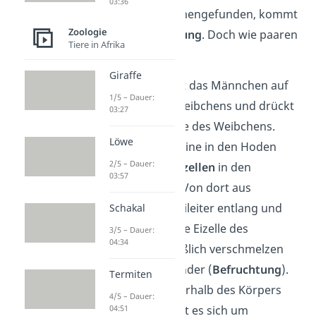
03:36
Weibchen zusammengefunden, kommt
Zoologie
es zur
Vogel-Paarung
. Doch wie paaren
Tiere in Afrika
sich Vögel?
Giraffe
Zur Paarung steigt das Männchen auf
1/5 – Dauer:
den Rücken des Weibchens und drückt
03:27
seine
Kloake
an die des Weibchens.
Löwe
Dadurch gibt er seine in den Hoden
2/5 – Dauer:
gebildeten
Samenzellen
in den
03:57
weiblichen Vogel. Von dort aus
wandern sie den Eileiter entlang und
Schakal
treffen auf die reife Eizelle des
3/5 – Dauer:
04:34
Weibchens. Schließlich verschmelzen
die Zellen miteinander (
Befruchtung
).
Termiten
Da das Ganze innerhalb des Körpers
4/5 – Dauer:
04:51
stattfindet, handelt es sich um