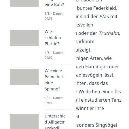
eine Kuh?
auffälliges und buntes Federkleid.
3/8 – Dauer:
Beispiele hierfür sind der
Pfau
mit
04:08
seinen eindrucksvollen
Wie
Schwanzfedern oder der
Truthahn
,
schlafen
der eine sehr markante
Pferde?
Kopffärbung aufzeigt.
4/8 – Dauer:
Balztanz:
Bei einigen Arten, wie
04:02
beispielsweise den Flamingos oder
Wie viele
den Kragenparadiesvögeln lässt
Beine hat
eine
sich oft beobachten, dass das
Spinne?
Männchen dem Weibchen einen bis
5/8 – Dauer:
aufs letzte Detail einstudierten Tanz
02:41
vorführt. So gewinnt er ihre
Unterschie
Aufmerksamkeit.
d Alligator
Balzgesang:
Besonders Singvögel
Krokodil