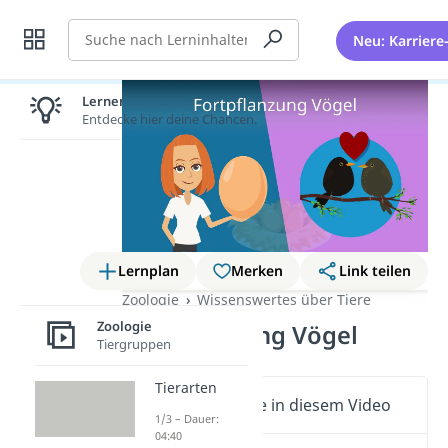
Suche
Neu: Karriere
Lernen lohnt sich!
Entdecke hier deine Chancen.
Lernplan
Merken
Link teilen
Zoologie
Wissenswertes über Tiere
Zoologie
Fortpflanzung Vögel
Tiergruppen
Tierarten
Wichtige Inhalte in diesem Video
1/3 – Dauer:
04:40