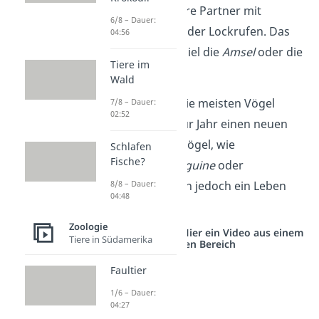
überzeugen ihre Partner mit
6/8 – Dauer:
Vogelgesang oder Lockrufen. Das
04:56
sind zum Beispiel die
Amsel
oder die
Tiere im
Nachtigall
.
Wald
Schon gewusst?
Die meisten Vögel
7/8 – Dauer:
02:52
suchen sich Jahr für Jahr einen neuen
Partner. Manche Vögel, wie
Schlafen
Fische?
beispielsweise
Pinguine
oder
8/8 – Dauer:
Graugänse
, bleiben jedoch ein Leben
04:48
lang zusammen.
Zoologie
Studyflix vernetzt: Hier ein Video aus einem
Tiere in Südamerika
anderen Bereich
Faultier
1/6 – Dauer:
04:27