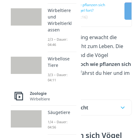
Wie pflanzen sich
Wirbeltiere
Vögel fort?
und
(00:16)
Wirbeltierkl
assen
Jedes Jahr im Frühling erwacht die
2/3 – Dauer:
04:46
Vogelwelt regelrecht zum Leben. Die
Balzzeit beginnt und die Vögel
Wirbellose
vermehren sich.
Doch wie pflanzen sich
Tiere
Vögel fort?
Das erfährst du hier und im
3/3 – Dauer:
04:11
Video!
Zoologie
Wirbeltiere
Inhaltsübersicht
Säugetiere
1/4 – Dauer:
04:56
Wie pflanzen sich Vögel