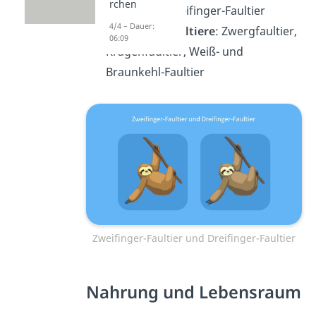
rchen
Hoffmann-Zweifinger-Faultier
4/4 – Dauer:
Dreifinger-Faultiere
: Zwergfaultier,
06:09
Kragenfaultier, Weiß- und
Braunkehl-Faultier
Zweifinger-Faultier und Dreifinger-Faultier
Nahrung und Lebensraum