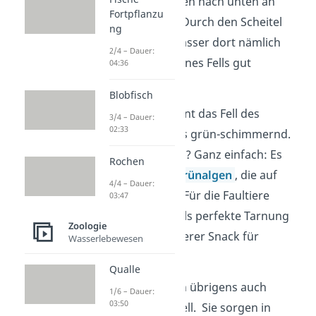
Zeit mit dem Rücken nach unten an
Fortpflanzu
Bäumen abspielt. Durch den Scheitel
ng
kann das Regenwasser dort nämlich
2/4 – Dauer:
seitlich entlang seines Fells gut
04:36
ablaufen.
Blobfisch
Manchmal erscheint das Fell des
3/4 – Dauer:
02:33
Faultiers allerdings grün-schimmernd.
Woher kommt das? Ganz einfach: Es
Rochen
handelt sich um
Grünalgen
, die auf
4/4 – Dauer:
seinem Fell leben. Für die Faultiere
03:47
dienen die Algen als perfekte Tarnung
Zoologie
und sogar als leckerer Snack für
Wasserlebewesen
zwischendurch.
Qualle
Neben Algen leben übrigens auch
1/6 – Dauer:
03:50
Motten in ihrem Fell. Sie sorgen in