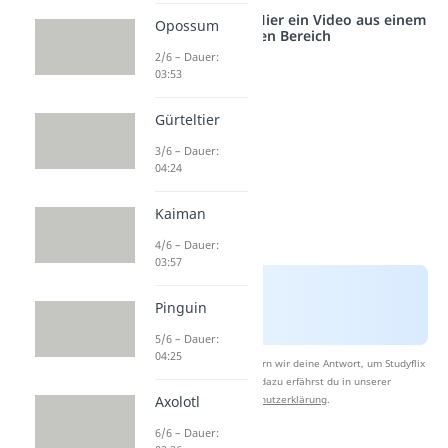
Studyflix vernetzt: Hier ein Video aus einem
Opossum
anderen Bereich
2/6 – Dauer:
03:53
Gürteltier
3/6 – Dauer:
04:24
Kaiman
4/6 – Dauer:
03:57
Pinguin
5/6 – Dauer:
04:25
Nach Beantwortung speichern wir deine Antwort, um Studyflix
zu verbessern. Mehr dazu erfährst du in unserer
Axolotl
Datenschutzerklärung
.
6/6 – Dauer: