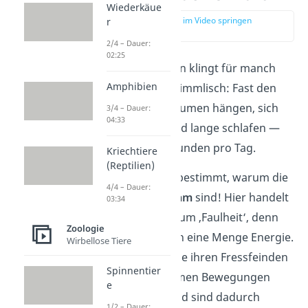
Wiederkäue
zur Stelle im Video springen
r
(00:15)
2/4 – Dauer:
02:25
So ein Faultierleben klingt für manch
Amphibien
einen Menschen himmlisch: Fast den
ganzen Tag auf Bäumen hängen, sich
3/4 – Dauer:
04:33
kaum bewegen und lange schlafen —
ganze 15 bis 18 Stunden pro Tag.
Kriechtiere
(Reptilien)
Da fragst du dich bestimmt, warum die
4/4 – Dauer:
Faultiere so
langsam
sind! Hier handelt
03:34
es sich nicht etwa um ‚Faulheit‘, denn
Zoologie
sie sparen dadurch eine Menge Energie.
Wirbellose Tiere
Außerdem fallen sie ihren Fressfeinden
Spinnentier
durch ihre langsamen Bewegungen
e
nicht sofort auf und sind dadurch
1/2 – Dauer: