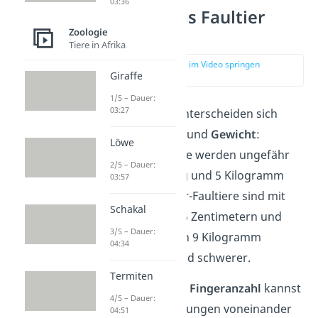
03:36
Wie sieht das Faultier
Zoologie
aus?
Tiere in Afrika
zur Stelle im Video springen
Giraffe
(01:26)
1/5 – Dauer:
03:27
Je nach Gattung unterscheiden sich
Faultiere in
Größe
und
Gewicht
:
Löwe
Dreifinger-Faultiere werden ungefähr
2/5 – Dauer:
50 Zentimeter lang und 5 Kilogramm
03:57
schwer. Zweifinger-Faultiere sind mit
Schakal
einer Länge von 75 Zentimetern und
3/5 – Dauer:
einem Gewicht von 9 Kilogramm
04:34
deutlich größer und schwerer.
Termiten
Auch anhand ihrer
Fingeranzahl
kannst
4/5 – Dauer:
du die beiden Gattungen voneinander
04:51