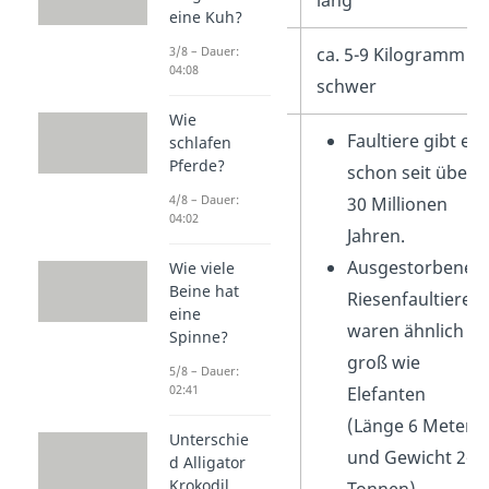
lang
eine Kuh?
3/8 – Dauer:
Gewicht
ca. 5-9 Kilogramm
04:08
schwer
Wie
Besonderheiten
Faultiere gibt es
schlafen
Pferde?
schon seit über
4/8 – Dauer:
30 Millionen
04:02
Jahren.
Ausgestorbene
Wie viele
Beine hat
Riesenfaultiere
eine
waren ähnlich
Spinne?
groß wie
5/8 – Dauer:
02:41
Elefanten
(Länge 6 Meter
Unterschie
und Gewicht 2-6
d Alligator
Krokodil