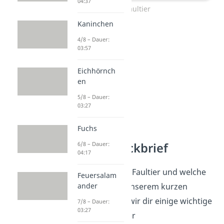
04:37
Faultier
Kaninchen
4/8 – Dauer:
03:57
Eichhörnch
en
5/8 – Dauer:
03:27
Fuchs
6/8 – Dauer:
Faultier Steckbrief
04:17
Wie schnell ist das Faultier und welche
Feuersalam
ander
Arten gibt es? In unserem kurzen
Steckbrief
haben wir dir einige wichtige
7/8 – Dauer:
03:27
Fakten zum Faultier