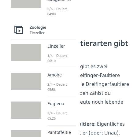
6/6 – Dauer:
04:00
Zoologie
Einzeller
Welche Faultierarten gibt
Einzeller
es?
1/4 – Dauer:
06:10
Bei den Faultieren gibt es zwei
Amöbe
Gattungen: die Zweifinger-Faultiere
(
Choloepus
) und die Dreifingerfaultiere
2/4 – Dauer:
05:56
(
Bradypus
). Zu beiden zählst du
insgesamt sechs heute noch lebende
Euglena
Arten:
3/4 – Dauer:
05:26
Zweifinger-Faultiere
: Eigentliches
Pantoffeltie
Zweifingerfaultier (oder: Unau),