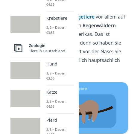
besser getarnt.
04:35
Du findest die
Säugetiere
vor allem auf
Krebstiere
Baumkronen in den
Regenwäldern
2/2 – Dauer:
03:53
Mittel- und Südamerikas. Das ist
ziemlich praktisch, denn so haben sie
Zoologie
ihre Nahrung direkt vor der Nase
:
Sie
Tiere in Deutschland
ernähren sich nämlich hauptsächlich
Hund
von Blättern.
1/8 – Dauer:
03:56
Katze
2/8 – Dauer:
04:35
Pferd
3/8 – Dauer: