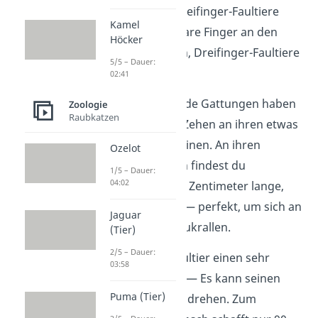
unterscheiden: Zweifinger-Faultiere
Kamel
haben zwei sichtbare Finger an den
Höcker
Vordergliedmaßen, Dreifinger-Faultiere
5/5 – Dauer:
hingegen drei.
02:41
Aber Achtung:
Beide Gattungen haben
Zoologie
Raubkatzen
jeweils drei lange Zehen an ihren etwas
kürzeren Hinterbeinen. An ihren
Ozelot
Fingern und Zehen findest du
1/5 – Dauer:
04:02
außerdem bis zu 7 Zentimeter lange,
gebogene Klauen — perfekt, um sich an
Jaguar
den Bäumen festzukrallen.
(Tier)
2/5 – Dauer:
Zudem hat das Faultier einen sehr
03:58
beweglichen Hals
— Es kann seinen
Puma (Tier)
Kopf um 180 Grad drehen. Zum