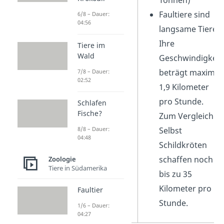
Tonnen)
Faultiere sind
6/8 – Dauer:
04:56
langsame Tiere:
Ihre
Tiere im
Wald
Geschwindigkeit
beträgt maximal
7/8 – Dauer:
02:52
1,9 Kilometer
pro Stunde.
Schlafen
Fische?
Zum Vergleich:
8/8 – Dauer:
Selbst
04:48
Schildkröten
schaffen noch
Zoologie
Tiere in Südamerika
bis zu 35
Kilometer pro
Faultier
Stunde.
1/6 – Dauer:
04:27