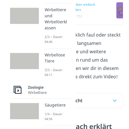
Faultier einfach
Wirbeltiere
erklärt
und
(00:15)
Wirbeltierkl
assen
Ist das Faultier wirklich faul oder steckt
2/3 – Dauer:
04:46
mehr hinter seiner langsamen
Lebensweise? Diese und weitere
Wirbellose
interessante Fragen rund um das
Tiere
Faultier beantworten wir dir in diesem
3/3 – Dauer:
04:11
Beitrag.
Hier
geht’s direkt zum Video!
Zoologie
Wirbeltiere
Inhaltsübersicht
Säugetiere
1/4 – Dauer:
04:56
Faultier einfach erklärt