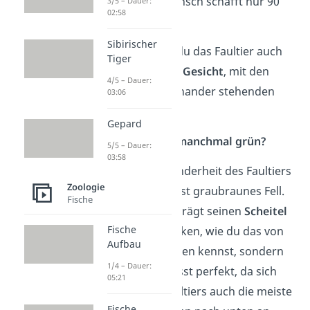
Vergleich: Der Mensch schafft nur 90
3/5 – Dauer:
02:58
Grad.
Sibirischer
Erkennen kannst du das Faultier auch
Tiger
an seinem runden
Gesicht
, mit den
4/5 – Dauer:
kleinen weit auseinander stehenden
03:06
Augen.
Gepard
Wieso ist ihr Fell manchmal grün?
5/5 – Dauer:
03:58
Eine weitere Besonderheit des Faultiers
Zoologie
ist sein langes meist graubraunes Fell.
Fische
Aber Moment: Es trägt seinen
Scheitel
Fische
nicht etwa am Rücken, wie du das von
Aufbau
anderen Säugetieren kennst, sondern
1/4 – Dauer:
am Bauch. Das passt perfekt, da sich
05:21
das Leben des Faultiers auch die meiste
Fische