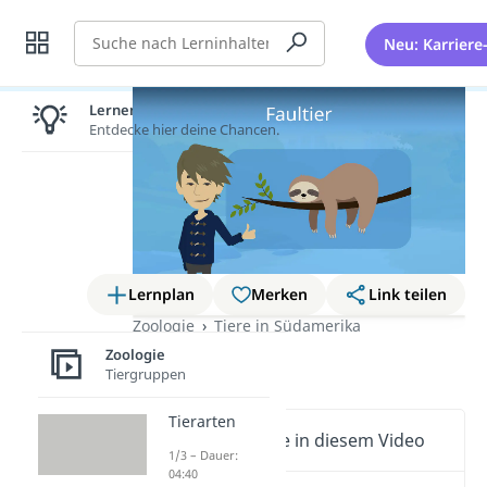
Suche
Neu: Karriere
Lernen lohnt sich!
Entdecke hier deine Chancen.
Lernplan
Merken
Link teilen
Zoologie
Tiere in Südamerika
Zoologie
Faultier
Tiergruppen
Tierarten
Wichtige Inhalte in diesem Video
1/3 – Dauer:
04:40