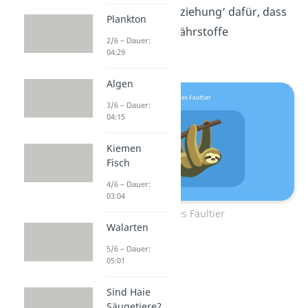
dieser ‚Dreiecksbeziehung‘ dafür, dass
Plankton
die Algen genug Nährstoffe
2/6 – Dauer:
bekommen.
04:29
Algen
3/6 – Dauer:
04:15
Kiemen
Fisch
4/6 – Dauer:
03:04
Grünes Faultier
Walarten
5/6 – Dauer:
05:01
Sind Haie
Säugetiere?