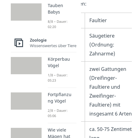
zusammengetragen:
Tauben
Babys
Name
Faultier
8/8 – Dauer:
02:20
Klasse
Säugetiere
Zoologie
(Ordnung:
Wissenswertes über Tiere
Zahnarme)
Körperbau
Vögel
Arten
zwei Gattungen
1/8 – Dauer:
(Dreifinger-
05:23
Faultiere und
Fortpflanzu
Zweifinger-
ng Vögel
Faultiere) mit
2/8 – Dauer:
insgesamt 6 Arten
05:06
Größe
ca. 50-75 Zentimeter
Wie viele
Mägen hat