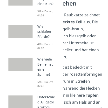
Ozelot Aussehen
eine Kuh?
3/8 – Dauer:
Die amerikanische Raubkatze zeichnet
04:08
sich durch ihr
geflecktes Fell
aus. Die
Wie
Fellfarbe ist meist gelb-braun,
schlafen
manchmal aber auch blassgelb oder
Pferde?
grau. Das Fell auf der Unterseite ist
4/8 – Dauer:
04:02
dagegen deutlich heller und hat einen
eher weißlichen Ton.
Wie viele
Beine hat
Das Fell des Ozelot ist bedeckt mit
eine
schwarzen ring- oder rosettenförmigen
Spinne?
Flecken, die wiederum in Streifen
5/8 – Dauer:
02:41
angeordnet sind. Während die Flecken
an den Beinen eher in kleinere
Tupfen
Unterschie
übergehen, bilden sich am Hals und an
d Alligator
Krokodil