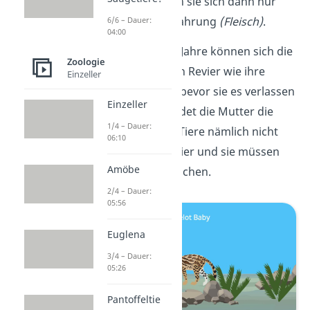
Monaten ernähren sie sich dann nur
noch von fester Nahrung
(Fleisch)
.
6/6 – Dauer:
04:00
Etwa zwei bis drei Jahre können sich die
Zoologie
Jungtiere im selben Revier wie ihre
Einzeller
Mutter aufhalten, bevor sie es verlassen
Einzeller
müssen. Dann duldet die Mutter die
1/4 – Dauer:
ausgewachsenen Tiere nämlich nicht
06:10
mehr in ihrem Revier und sie müssen
Amöbe
sich ein eigenes suchen.
2/4 – Dauer:
05:56
Euglena
3/4 – Dauer:
05:26
Pantoffeltie