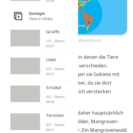
03:36
Zoologie
Tiere in Afrika
Giraffe
Ozelot Lebensraum
1/5 – Dauer:
03:27
Die Lebensräume, in denen die Tiere
Löwe
wohnen, sind sehr verschieden.
2/5 – Dauer:
Grundsätzlich mögen sie Gebiete mit
03:57
vielen Pflanzen
lieber, da sie dort
Schakal
besser jagen und sich verstecken
3/5 – Dauer:
können.
04:34
Ozelots besiedeln daher hauptsächlich
Termiten
tropische Regenwälder, Mangroven-
4/5 – Dauer:
und
Gebirgswälder.
Ein
Mangrovenwald
04:51