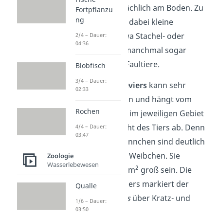
Kleinkatze hauptsächlich am Boden. Zu
Fortpflanzu
ng
ihrer Beute zählen dabei kleine
Nagetiere
, wie etwa Stachel- oder
2/4 – Dauer:
04:36
Beutelratten und manchmal sogar
Affen, Vögel oder Faultiere.
Blobfisch
3/4 – Dauer:
Die Größe ihres
Reviers
kann sehr
02:33
unterschiedlich sein und hängt vom
Rochen
Nahrungsangebot im jeweiligen Gebiet
und vom Geschlecht des Tiers ab. Denn
4/4 – Dauer:
03:47
die Reviere der Männchen sind deutlich
größer, als die der Weibchen. Sie
Zoologie
Wasserlebewesen
2
können bis zu 30 km
groß sein. Die
Grenze seines Reviers markiert der
Qualle
Leopardus pardalis
über Kratz- und
1/6 – Dauer:
03:50
Urinspuren
.