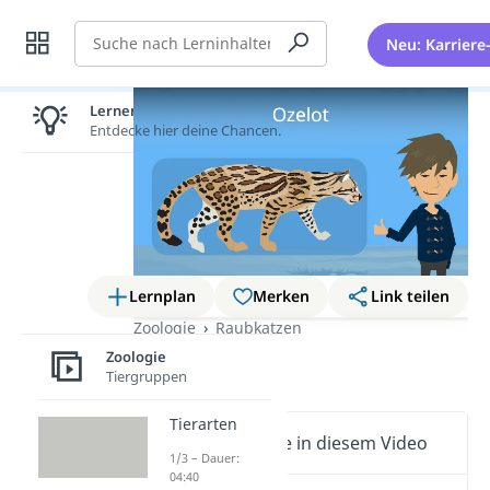
Suche
Neu: Karriere
Lernen lohnt sich!
Entdecke hier deine Chancen.
Lernplan
Merken
Link teilen
Zoologie
Raubkatzen
Zoologie
Ozelot
Tiergruppen
Tierarten
Wichtige Inhalte in diesem Video
1/3 – Dauer:
04:40