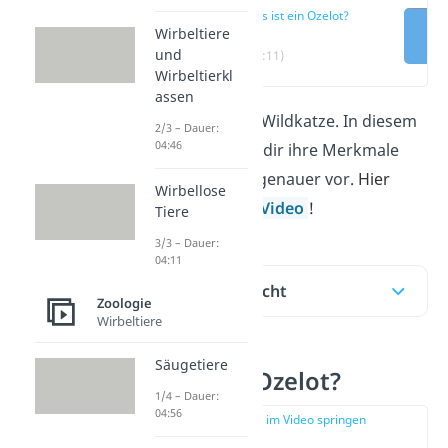
Was ist ein Ozelot?
Wirbeltiere
und
(00:11)
Wirbeltierkl
assen
Ein Ozelot ist eine Wildkatze. In diesem
2/3 – Dauer:
04:46
Beitrag stellen wir dir ihre Merkmale
und Lebensweise genauer vor.
Hier
Wirbellose
geht’s direkt zum
Video
!
Tiere
3/3 – Dauer:
04:11
Inhaltsübersicht
Zoologie
Wirbeltiere
Säugetiere
Was ist ein Ozelot?
1/4 – Dauer:
04:56
zur Stelle im Video springen
(00:11)