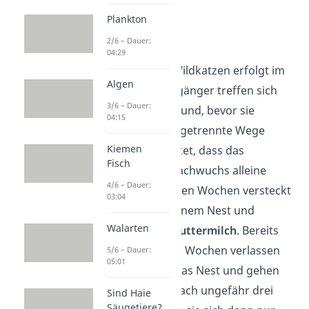
Plankton
Vermehrung
2/6 – Dauer:
04:29
Die Paarung der Wildkatzen erfolgt im
Algen
Herbst
. Die Einzelgänger treffen sich
3/6 – Dauer:
nur aus diesem Grund, bevor sie
04:15
schließlich wieder getrennte Wege
Kiemen
gehen. Das bedeutet, dass das
Fisch
Weibchen ihren Nachwuchs alleine
4/6 – Dauer:
großzieht. Die ersten Wochen versteckt
03:04
sie die Jungen in einem Nest und
Walarten
versorgt sie mit
Muttermilch
. Bereits
nach vier bis sechs Wochen verlassen
5/6 – Dauer:
05:01
die Ozelot-Babys das Nest und gehen
mit auf die Jagd. Nach ungefähr drei
Sind Haie
Säugetiere?