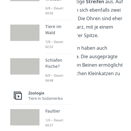
den Schultern richtige
Streifen
aus. Auf
6/8 – Dauer:
dem Kopf befinden sich ebenfalls zwei
04:56
schwarze Streifen. Die Ohren sind eher
Tiere im
rundlich und schwarz, mit je einem
Wald
weißen Fleck an ihrer Spitze.
7/8 – Dauer:
02:52
Wie alle Raubkatzen haben auch
Ozelots
Fangzähne
. Die ausgeprägte
Schlafen
Muskulatur an ihren Beinen ermöglicht
Fische?
es den amerikanischen Kleinkatzen zu
8/8 – Dauer:
04:48
klettern.
Zoologie
Tiere in Südamerika
Faultier
1/6 – Dauer:
04:27