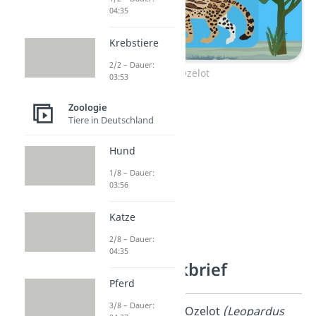
04:35
Krebstiere
2/2 – Dauer:
Ozelot
03:53
Zoologie
Tiere in Deutschland
Hund
1/8 – Dauer:
03:56
Katze
2/8 – Dauer:
04:35
Ozelot Steckbrief
Pferd
3/8 – Dauer:
Name
Ozelot
(Leopardus