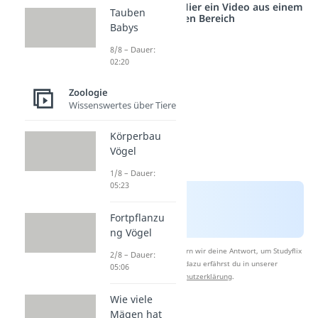
Studyflix vernetzt: Hier ein Video aus einem
Tauben
anderen Bereich
Babys
8/8 – Dauer:
02:20
Zoologie
Wissenswertes über Tiere
Körperbau
Vögel
1/8 – Dauer:
05:23
Fortpflanzu
ng Vögel
Nach Beantwortung speichern wir deine Antwort, um Studyflix
2/8 – Dauer:
zu verbessern. Mehr dazu erfährst du in unserer
05:06
Datenschutzerklärung
.
Wie viele
Mägen hat