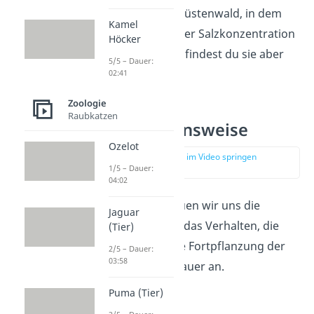
beschreibt
einen
Küstenwald,
in
dem
Kamel
die
Bäume
bei
hoher
Salzkonzentration
Höcker
wachsen.
Seltener findest du sie aber
5/5 – Dauer:
auch in Savannen.
02:41
Zoologie
Raubkatzen
Ozelot Lebensweise
Ozelot
zur Stelle im Video springen
(01:28)
1/5 – Dauer:
04:02
Als nächstes schauen wir uns die
Jaguar
Lebensweise, also das Verhalten, die
(Tier)
Ernährung und die Fortpflanzung der
2/5 – Dauer:
03:58
Katzenfamilie genauer an.
Puma (Tier)