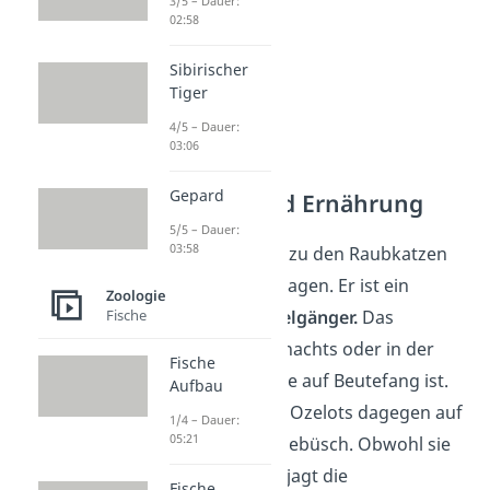
3/5 – Dauer:
02:58
Sibirischer
Tiger
4/5 – Dauer:
03:06
Gepard
Verhalten und Ernährung
5/5 – Dauer:
03:58
Der Ozelot gehört zu den Raubkatzen
und geht deshalb jagen. Er ist ein
Zoologie
Fische
nachtaktiver Einzelgänger.
Das
bedeutet, dass er nachts oder in der
Fische
Dämmerung alleine auf Beutefang ist.
Aufbau
Tagsüber schlafen Ozelots dagegen auf
1/4 – Dauer:
05:21
Bäumen oder im Gebüsch. Obwohl sie
gut klettern kann, jagt die
Fische