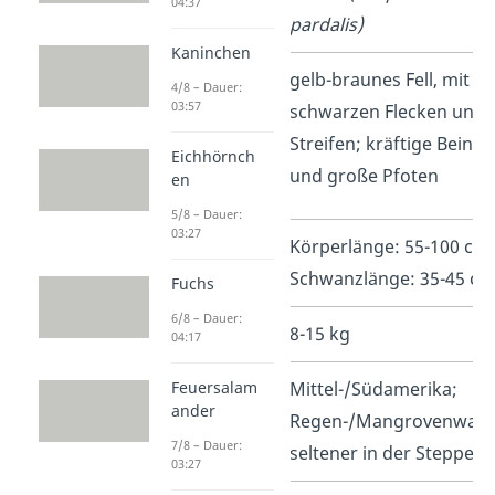
04:37
pardalis)
Kaninchen
Aussehen
gelb-braunes Fell, mit
4/8 – Dauer:
03:57
schwarzen Flecken und
Streifen; kräftige Beine
Eichhörnch
und große Pfoten
en
5/8 – Dauer:
03:27
Größe
Körperlänge: 55-100 cm,
Schwanzlänge: 35-45 c
Fuchs
6/8 – Dauer:
Gewicht
8-15 kg
04:17
Feuersalam
Lebensraum
Mittel-/Südamerika;
ander
Regen-/Mangrovenwald
7/8 – Dauer:
seltener in der Steppe
03:27