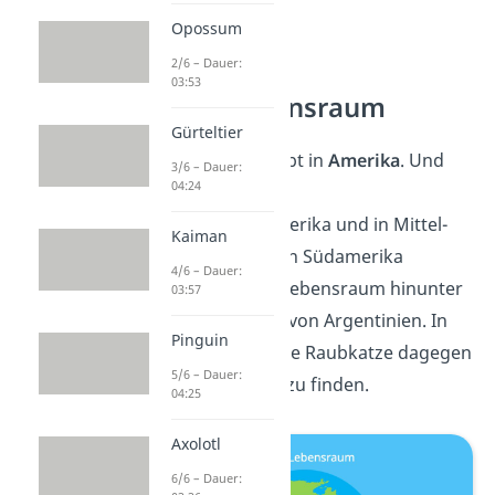
Opossum
2/6 – Dauer:
03:53
Ozelot Lebensraum
Gürteltier
Die Ozelotkatze lebt in
Amerika
. Und
3/6 – Dauer:
04:24
zwar vor allem im
südlichen
Nordamerika und in Mittel-
Kaiman
und Südamerika. In Südamerika
4/6 – Dauer:
erstreckt sich ihr Lebensraum hinunter
03:57
bis in den Norden von Argentinien. In
Pinguin
Nordamerika ist die Raubkatze dagegen
5/6 – Dauer:
nur noch in Texas zu finden.
04:25
Axolotl
6/6 – Dauer: