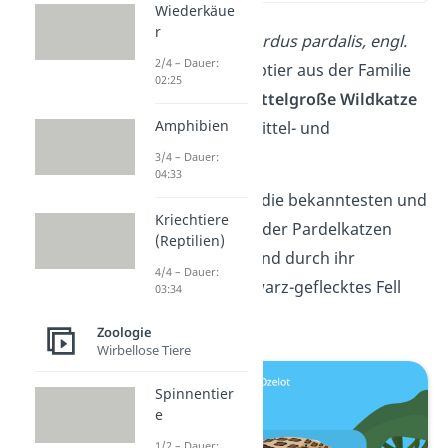
Wiederkäue
r
Der
Ozelot
(Leopardus pardalis, engl.
2/4 – Dauer:
ocelot)
ist ein Raubtier aus der Familie
02:25
der Katzen. Die
mittelgroße Wildkatze
Amphibien
lebt vor allem in Mittel- und
Südamerika.
3/4 – Dauer:
04:33
Ozelots sind wohl die bekanntesten und
Kriechtiere
größten Vertreter der Pardelkatzen
(Reptilien)
(Leopardus)
. Sie sind durch ihr
4/4 – Dauer:
gelbbraunes, schwarz-geflecktes Fell
03:34
erkennbar.
Zoologie
Wirbellose Tiere
Spinnentier
e
1/2 – Dauer: