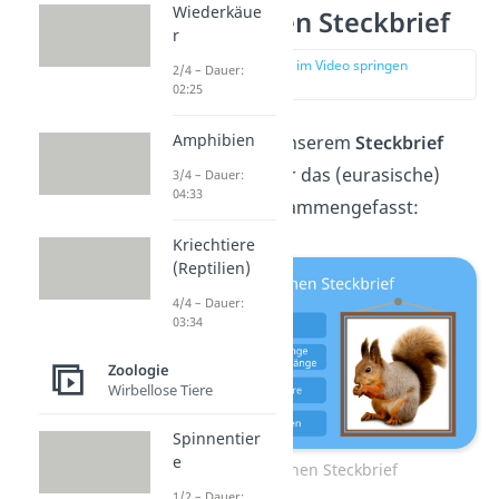
Wiederkäue
Eichhörnchen Steckbrief
r
zur Stelle im Video springen
2/4 – Dauer:
(00:16)
02:25
Amphibien
Wir haben dir in unserem
Steckbrief
alles Wichtige über das (eurasische)
3/4 – Dauer:
04:33
Eichhörnchen zusammengefasst:
Kriechtiere
(Reptilien)
4/4 – Dauer:
03:34
Zoologie
Wirbellose Tiere
Spinnentier
e
Eichhörnchen Steckbrief
1/2 – Dauer: