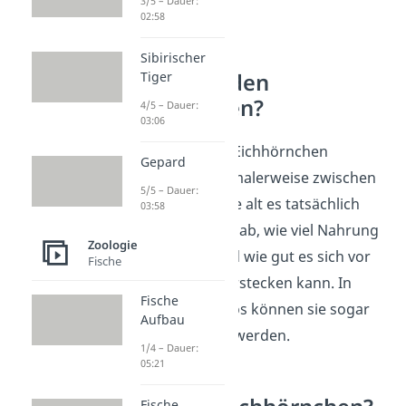
3/5 – Dauer:
02:58
Sibirischer
Tiger
Wie alt werden
Eichhörnchen?
4/5 – Dauer:
03:06
Das Alter, das ein Eichhörnchen
Gepard
erreicht, liegt normalerweise zwischen
5/5 – Dauer:
2 und 8 Jahren. Wie alt es tatsächlich
03:58
wird, hängt davon ab, wie viel Nahrung
Zoologie
das Tier findet und wie gut es sich vor
Fische
seinen Feinden verstecken kann. In
Fische
Wildparks und Zoos können sie sogar
Aufbau
bis zu 12 Jahre alt werden.
1/4 – Dauer:
05:21
Fische