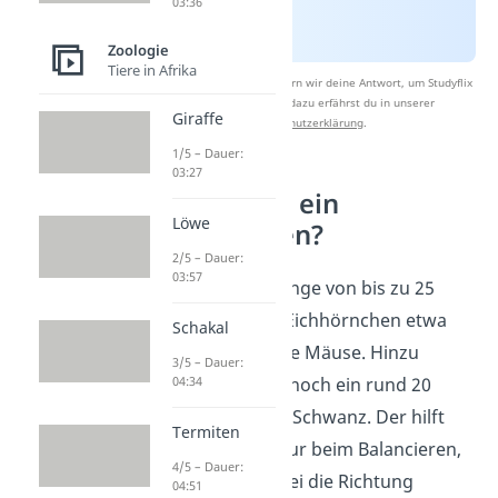
03:36
Zoologie
Tiere in Afrika
Nach Beantwortung speichern wir deine Antwort, um Studyflix
zu verbessern. Mehr dazu erfährst du in unserer
Giraffe
Datenschutzerklärung
.
1/5 – Dauer:
03:27
Wie groß ist ein
Löwe
Eichhörnchen?
2/5 – Dauer:
03:57
Mit einer Körperlänge von bis zu 25
Zentimetern sind Eichhörnchen etwa
Schakal
doppelt so lang wie Mäuse. Hinzu
3/5 – Dauer:
04:34
kommt allerdings noch ein rund 20
Zentimeter langer Schwanz. Der hilft
Termiten
den Tieren nicht nur beim Balancieren,
4/5 – Dauer:
sondern auch dabei die Richtung
04:51