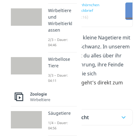
Eichhörnchen
Wirbeltiere
Steckbrief
und
(00:16)
Wirbeltierkl
assen
Eichhörnchen sind kleine Nagetiere mit
2/3 – Dauer:
04:46
einem buschigen Schwanz. In unserem
Steckbrief erfährst du alles über ihr
Wirbellose
Aussehen, ihre Nahrung, ihre Feinde
Tiere
und darüber, wie sie sich
3/3 – Dauer:
04:11
fortpflanze
n.
Hier
geht’s direkt zum
Video!
Zoologie
Wirbeltiere
Säugetiere
Inhaltsübersicht
1/4 – Dauer:
04:56