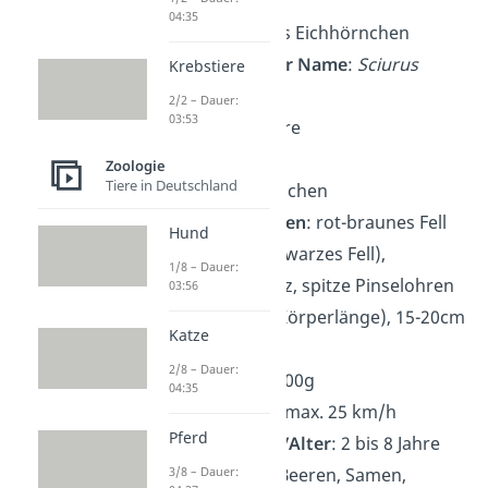
04:35
Name
: Eurasisches Eichhörnchen
Wissenschaftlicher Name
:
Sciurus
Krebstiere
vulgaris
2/2 – Dauer:
03:53
Ordnung
: Nagetiere
Familie
: Hörnchen
Zoologie
Tiere in Deutschland
Gattung
: Eichhörnchen
Merkmale/Aussehen
: rot-braunes Fell
Hund
(seltener auch schwarzes Fell),
1/8 – Dauer:
buschiger Schwanz, spitze Pinselohren
03:56
Größe
: 20-25cm (Körperlänge), 15-20cm
Katze
(Schwanzlänge)
2/8 – Dauer:
Gewicht
: 200 bis 400g
04:35
Geschwindigkeit
: max. 25 km/h
Pferd
Lebenserwartung/Alter
: 2 bis 8 Jahre
3/8 – Dauer:
Nahrung
: Nüsse, Beeren, Samen,