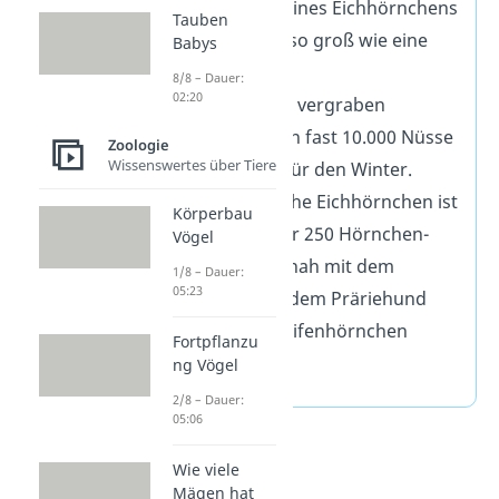
Das Gehirn eines Eichhörnchens
Tauben
ist nur etwa so groß wie eine
Babys
Walnuss.
8/8 – Dauer:
02:20
Jeden Herbst vergraben
Eichhörnchen fast 10.000 Nüsse
Zoologie
Wissenswertes über Tiere
und Samen für den Winter.
Das eurasische Eichhörnchen ist
Körperbau
eine von über 250 Hörnchen-
Vögel
Arten. Es ist nah mit dem
1/8 – Dauer:
05:23
Murmeltier, dem Präriehund
und den Streifenhörnchen
Fortpflanzu
verwandt.
ng Vögel
2/8 – Dauer:
05:06
Wie viele
Mägen hat