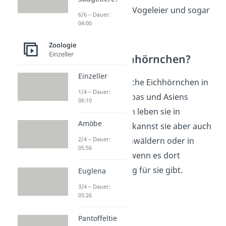
als auch Insekten, Vogeleier und sogar
6/6 – Dauer:
04:00
junge Vögel.
Zoologie
Einzeller
Wo leben Eichhörnchen?
Einzeller
Du kannst eurasische Eichhörnchen in
1/4 – Dauer:
den Wäldern Europas und Asiens
06:10
finden. Am liebsten leben sie in
Amöbe
Nadelwäldern.
D
u kannst sie aber auch
2/4 – Dauer:
in Laub- und Mischwäldern oder in
05:56
Parks entdecken, wenn es dort
genügend Nahrung für sie gibt.
Euglena
3/4 – Dauer:
05:26
Pantoffeltie