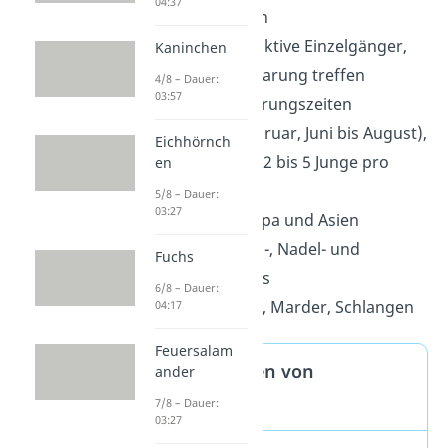
04:37
Vogeleier, Insekten
Lebensweise
: tagaktive Einzelgänger,
Kaninchen
die sich nur zur Paarung treffen
4/8 – Dauer:
03:57
Paarung:
zwei Paarungszeiten
(Dezember bis Februar, Juni bis August),
Eichhörnch
38 Tage Tragezeit, 2 bis 5 Junge pro
en
Wurf
5/8 – Dauer:
03:27
Verbreitung
: Europa und Asien
Lebensraum
: Laub-, Nadel- und
Fuchs
Mischwälder, Parks
6/8 – Dauer:
Feinde
: Greifvögel, Marder, Schlangen
04:17
Feuersalam
Besonderheiten von
ander
Eichhörnchen
7/8 – Dauer:
03:27