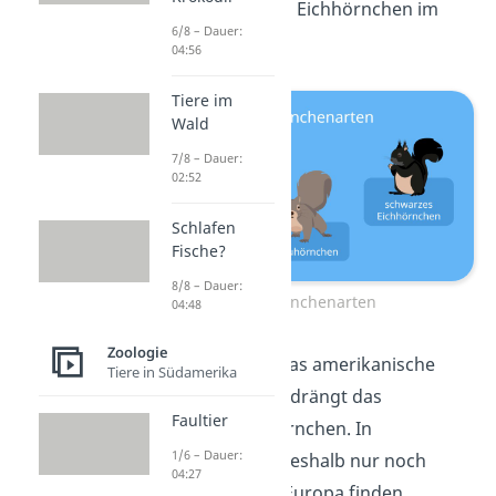
schwarz-gefärbtes Eichhörnchen im
6/8 – Dauer:
Wald entdecken.
04:56
Tiere im
Wald
7/8 – Dauer:
02:52
Schlafen
Fische?
8/8 – Dauer:
Eichhörnchenarten
04:48
Zoologie
Schon gewusst?
Das amerikanische
Tiere in Südamerika
Grauhörnchen verdrängt das
Faultier
eurasische Eichhörnchen. In
1/6 – Dauer:
Zukunft wirst du deshalb nur noch
04:27
Grauhörnchen in Europa finden