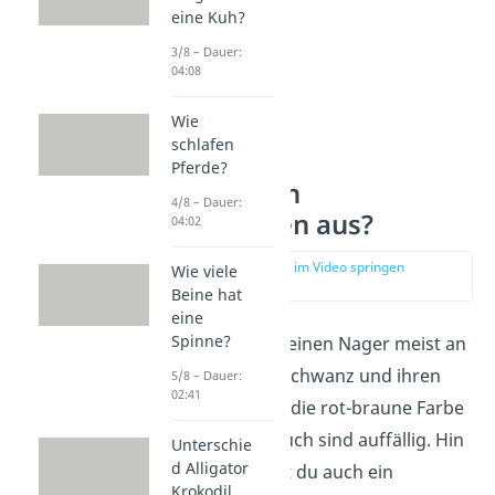
eine Kuh?
3/8 – Dauer:
04:08
Wie
schlafen
Pferde?
Wie sieht ein
4/8 – Dauer:
Eichhörnchen aus?
04:02
zur Stelle im Video springen
Wie viele
(00:41)
Beine hat
eine
Spinne?
Du erkennst die kleinen Nager meist an
ihrem buschigen Schwanz und ihren
5/8 – Dauer:
02:41
Pinselohren. Auch die rot-braune Farbe
und ihr weißer Bauch sind auffällig. Hin
Unterschie
d Alligator
und wieder kannst du auch ein
Krokodil