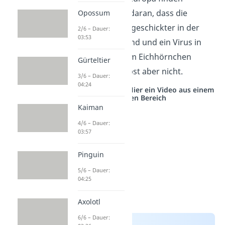
können. Das liegt daran, dass die
Opossum
grauen Hörnchen geschickter in der
2/6 – Dauer:
03:53
Nahrungssuche sind und ein Virus in
sich tragen, an dem Eichhörnchen
Gürteltier
erkranken, sie selbst aber nicht.
3/6 – Dauer:
04:24
Studyflix vernetzt: Hier ein Video aus einem
anderen Bereich
Kaiman
4/6 – Dauer:
03:57
Pinguin
5/6 – Dauer:
04:25
Axolotl
6/6 – Dauer: