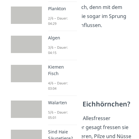
ist er ihnen behilflich, denn mit dem
Plankton
Schwanz können sie sogar im Sprung
2/6 – Dauer:
04:29
ihre Richtung beeinflussen.
Algen
3/6 – Dauer:
04:15
Kiemen
Fisch
4/6 – Dauer:
03:04
Was frisst ein Eichhörnchen?
Walarten
5/6 – Dauer:
Eichhörnchen sind Allesfresser
05:01
(omnivor). Genauer gesagt fressen sie
Sind Haie
sowohl Samen, Beeren, Pilze und Nüsse
Säugetiere?