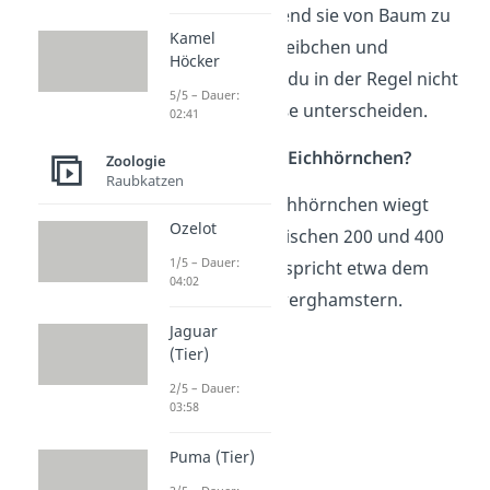
anzupassen während sie von Baum zu
Kamel
Baum springen. Weibchen und
Höcker
Männchen kannst du in der Regel nicht
5/5 – Dauer:
anhand ihrer Größe unterscheiden.
02:41
Wie viel wiegt ein Eichhörnchen?
Zoologie
Raubkatzen
Das eurasische Eichhörnchen wiegt
Ozelot
normalerweise zwischen 200 und 400
1/5 – Dauer:
Gramm — das entspricht etwa dem
04:02
Gewicht von 10 Zwerghamstern.
Jaguar
(Tier)
2/5 – Dauer:
03:58
Puma (Tier)