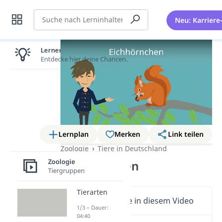
Suche
Neu: Karriere
Lernen lohnt sich!
Entdecke hier deine Chancen.
Lernplan
Merken
Link teilen
Zoologie
Tiere in Deutschland
Zoologie
Eichhörnchen
Tiergruppen
Tierarten
Wichtige Inhalte in diesem Video
1/3 – Dauer:
04:40