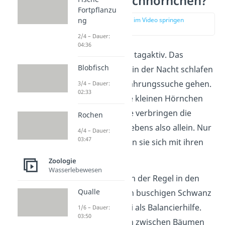
Wie leben Eichhörnchen?
Fortpflanzu
ng
zur Stelle im Video springen
(01:22)
2/4 – Dauer:
04:36
Eichhörnchen sind tagaktiv. Das
Blobfisch
bedeutet, dass sie in der Nacht schlafen
und am Tag auf Nahrungssuche gehen.
3/4 – Dauer:
02:33
Außerdem sind die kleinen Hörnchen
Einzelgänger — sie verbringen die
Rochen
meiste Zeit ihres Lebens also allein. Nur
4/4 – Dauer:
03:47
zur Paarung treffen sie sich mit ihren
Artgenossen.
Zoologie
Wasserlebewesen
Sie bewegen sich in der Regel in den
Qualle
Bäumen fort. Ihren buschigen Schwanz
benutzen sie dabei als Balancierhilfe.
1/6 – Dauer:
03:50
Auch bei Sprüngen zwischen Bäumen