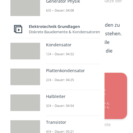
Eliminierung der unteren Plätze der
Generator Physik
Matrix
6/6 – Dauer: 04:08
Jetzt haben wir auf den beiden zu
Elektrotechnik Grundlagen
Diskrete Bauelemente & Kondensatoren
eliminierenden Stellen
stehen.
Wenn wir jetzt die erste Zeile
Kondensator
addieren, kommen wir auf die
1/4 – Dauer: 04:32
gewünschte Null.
Plattenkondensator
2/4 – Dauer: 04:25
Halbleiter
3/4 – Dauer: 04:54
Transistor
Addition der ersten Zeile
4/4 – Dauer: 05:21