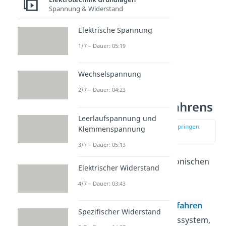
Spannung & Widerstand
Elektrische Spannung
1/7 – Dauer: 05:19
Wechselspannung
Anwendung des
Gaußschen
2/7 – Dauer: 04:23
Eliminationsverfahrens
Leerlaufspannung und
zur Stelle im Video springen
Klemmenspannung
(00:26)
3/7 – Dauer: 05:13
Bei der Analyse von elektronischen
Elektrischer Widerstand
Schaltungen mit dem
4/7 – Dauer: 03:43
Maschenstrom
– oder
Knotenpunktpotentialverfahren
Spezifischer Widerstand
erhalten wir ein Gleichungssystem,