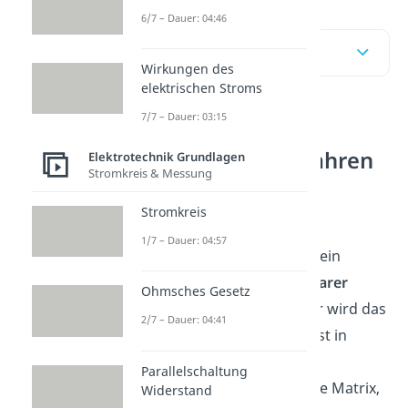
6/7 – Dauer: 04:46
Inhaltsübersicht
Wirkungen des
elektrischen Stroms
7/7 – Dauer: 03:15
Gaußsches
Eliminationsverfahren
Elektrotechnik Grundlagen
Stromkreis & Messung
einfach erklärt
Stromkreis
Das
Gaußsche
1/7 – Dauer: 04:57
Eliminationsverfahren
ist ein
Verfahren zur Lösung
linearer
Ohmsches Gesetz
Gleichungssysteme
. Dafür wird das
2/7 – Dauer: 04:41
Gleichungssystem zunächst in
Matrixform
ausgedrückt.
Parallelschaltung
Anschließend formst du die Matrix,
Widerstand