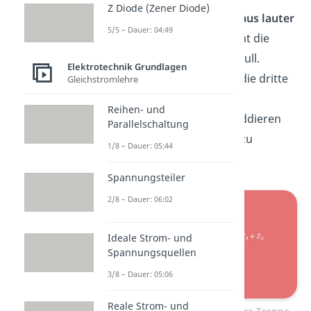
Z Diode (Zener Diode)
Um die berühmte
Treppe aus lauter
5/5 – Dauer: 04:49
Nullen
zu erhalten, braucht die
letzte Reihe eine weitere Null.
Elektrotechnik Grundlagen
Hierfür multiplizieren wir die dritte
Gleichstromlehre
Zeile mit dem Faktor 2, um
Reihen- und
anschließend durch das Addieren
Parallelschaltung
der zweiten Zeile auf Null zu
1/8 – Dauer: 05:44
kommen.
Spannungsteiler
2/8 – Dauer: 06:02
Ideale Strom- und
Spannungsquellen
3/8 – Dauer: 05:06
Reale Strom- und