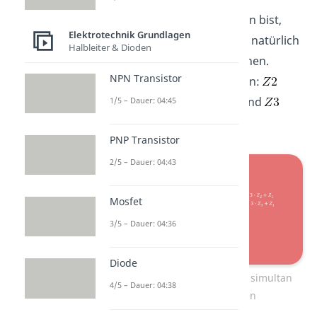
Wenn du sicher im Rechnen bist,
Elektrotechnik Grundlagen
dann kannst du das ganze natürlich
Halbleiter & Dioden
auch in einem Schritt machen.
NPN Transistor
Neben dem Pfeil steht dann:
wird zu
mal
plus
und
1/5 – Dauer: 04:45
wird zu
mal
plus
.
PNP Transistor
2/5 – Dauer: 04:43
Mosfet
3/5 – Dauer: 04:36
Diode
Beide Schritte können auch simultan
4/5 – Dauer: 04:38
durchgeführt werden