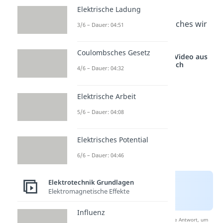
dazu ist das Gaußsche
Elektrische Ladung
Eliminationsverfahren, welches wir
3/6 – Dauer: 04:51
dir hier vorstellen.
Coulombsches Gesetz
Studyflix vernetzt: Hier ein Video aus
einem anderen Bereich
4/6 – Dauer: 04:32
Elektrische Arbeit
5/6 – Dauer: 04:08
Elektrisches Potential
6/6 – Dauer: 04:46
Elektrotechnik Grundlagen
Elektromagnetische Effekte
Influenz
Nach Beantwortung speichern wir deine Antwort, um