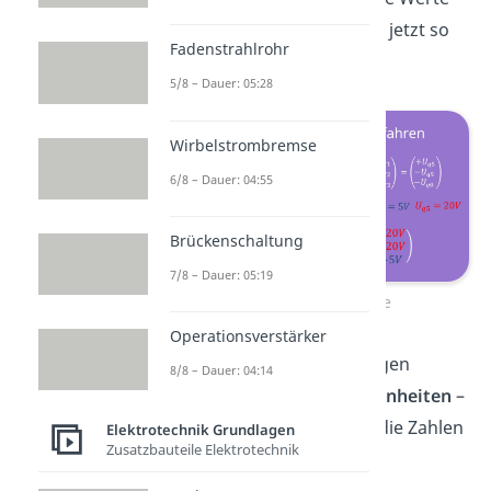
einsetzen. Die Matrix sieht jetzt so
Fadenstrahlrohr
aus:
5/8 – Dauer: 05:28
Wirbelstrombremse
6/8 – Dauer: 04:55
Brückenschaltung
7/8 – Dauer: 05:19
Einsetzen der Werte
Operationsverstärker
Für die weiteren Rechnungen
8/8 – Dauer: 04:14
vernachlässigen wir die Einheiten
–
wir schauen uns also nur die Zahlen
Elektrotechnik Grundlagen
Zusatzbauteile Elektrotechnik
an.