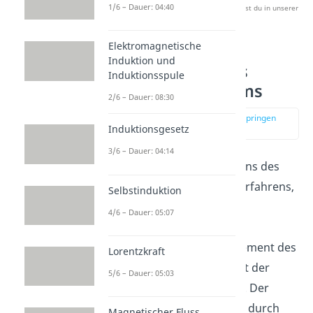
1/6 – Dauer: 04:40
Studyflix zu verbessern. Mehr dazu erfährst du in unserer
Datenschutzerklärung
.
Elektromagnetische
Induktion und
Umwandlung des
Induktionsspule
Gleichungssystems
2/6 – Dauer: 08:30
zur Stelle im Video springen
Induktionsgesetz
(01:33)
3/6 – Dauer: 04:14
Beginnen wir mit Schritt eins des
Gaußschen Eliminationsverfahrens,
Selbstinduktion
der
Umwandlung des
4/6 – Dauer: 05:07
Gleichungssystems
. Dazu
multiplizieren wir jedes Element des
Lorentzkraft
Vektors mit jedem Element der
5/6 – Dauer: 05:03
jeweiligen Zeile der Matrix. Der
Ergebnisvektor
wird dann durch
Magnetischer Fluss