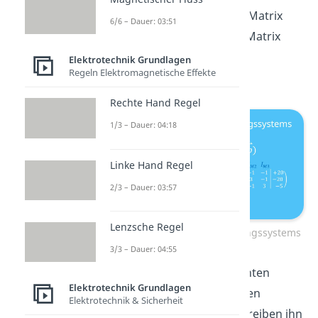
einen Strich vom Rest der Matrix
6/6 – Dauer: 03:51
getrennt. Diese Form der Matrix
benötigen wir, um danach
Elektrotechnik Grundlagen
Regeln Elektromagnetische Effekte
weiterrechnen zu können.
Rechte Hand Regel
1/3 – Dauer: 04:18
Linke Hand Regel
2/3 – Dauer: 03:57
Lenzsche Regel
1. Umwandlung des Gleichungssystems
3/3 – Dauer: 04:55
Der Vektor mit den gesuchten
Elektrotechnik Grundlagen
Strömen steht nun über den
Elektrotechnik & Sicherheit
einzelnen Spalten. Wir schreiben ihn