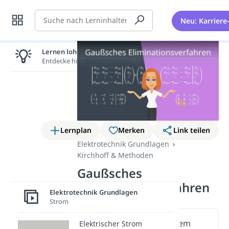
Suche
Neu: Karriere
Lernen lohnt sich!
Entdecke hier deine Chancen.
Lernplan
Merken
Link teilen
Elektrotechnik Grundlagen
Kirchhoff & Methoden
Gaußsches
Eliminationsverfahren
Elektrotechnik Grundlagen
Strom
Wichtige Inhalte in diesem
Elektrischer Strom