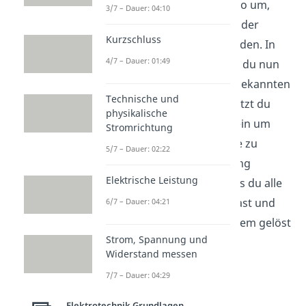
durch
Zeilenumformung
so um,
3/7 – Dauer: 04:10
dass ihre Werte unterhalb der
Kurzschluss
Hauptdiagonalen zu 0 werden. In
4/7 – Dauer: 01:49
der untersten Zeile kannst du nun
die Lösung der ersten Unbekannten
Technische und
ermitteln. Diese Lösung setzt du
physikalische
dann in die Zeile darüber ein um
Stromrichtung
deine nächste Unbekannte zu
5/7 – Dauer: 02:22
bestimmen. Diesen Vorgang
Elektrische Leistung
wiederholst du solange, bis du alle
Unbekannten bestimmt hast und
6/7 – Dauer: 04:21
damit dein Gleichungssystem gelöst
Strom, Spannung und
ist.
Widerstand messen
7/7 – Dauer: 04:29
Elektrotechnik Grundlagen