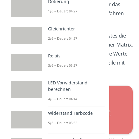
Dotierung
An dieser Stelle können wir das
1/6 – Dauer: 04:27
Gaußsche Eliminationsverfahren
anwenden.
Gleichrichter
Dabei eliminierst du als erstes die
2/6 – Dauer: 04:57
beiden unteren Plätze deiner Matrix.
Dafür multiplizieren wir alle Werte
Relais
der zweiten und dritten Zeile mit
3/6 – Dauer: 05:27
dem Faktor drei.
LED Vorwiderstand
berechnen
4/6 – Dauer: 04:14
Widerstand Farbcode
5/6 – Dauer: 03:32