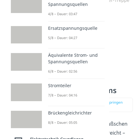
Der letzte Schritt führt zur 0er-Treppe
Spannungsquellen
4/8 – Dauer: 03:47
Ersatzspannungsquelle
5/8 – Dauer: 04:27
Äquivalente Strom- und
Spannungsquellen
6/8 – Dauer: 02:56
Auflösen des
Stromteiler
Gleichungssystems
7/8 – Dauer: 04:16
zur Stelle im Video springen
(03:42)
Brückengleichrichter
8/8 – Dauer: 05:05
Wir haben das Ziel des Gaußschen
Eliminationsverfahrens erreicht –