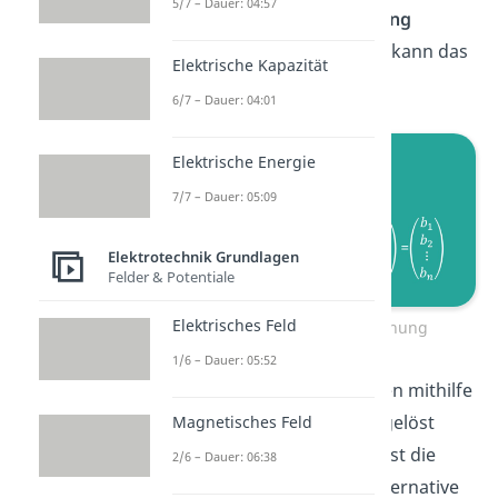
5/7 – Dauer: 04:57
das sich als
Matrixgleichung
schreiben lässt. Allgemein kann das
Elektrische Kapazität
so aussehen:
6/7 – Dauer: 04:01
Elektrische Energie
7/7 – Dauer: 05:09
Elektrotechnik Grundlagen
Felder & Potentiale
Elektrisches Feld
Allgemeine Matrixgleichung
1/6 – Dauer: 05:52
Matrix-Gleichungen können mithilfe
verschiedener Verfahren gelöst
Magnetisches Feld
werden: Eine Möglichkeit ist die
2/6 – Dauer: 06:38
Cramersche Regel
. Die Alternative