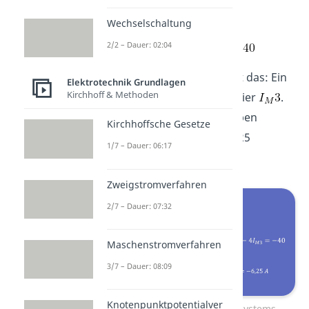
In
Zeile 2
steht:
Wechselschaltung
2/2 – Dauer: 02:04
Umgeformt auf
ergibt das: Ein
Elektrotechnik Grundlagen
Kirchhoff & Methoden
Achtel mal Minus
plus vier
.
haben wir ja gerade eben
Kirchhoffsche Gesetze
berechnet.
ist also -6,25
1/7 – Dauer: 06:17
Ampere.
Zweigstromverfahren
2/7 – Dauer: 07:32
Maschenstromverfahren
3/7 – Dauer: 08:09
Knotenpunktpotentialver
Auflösen des Gleichungssystems