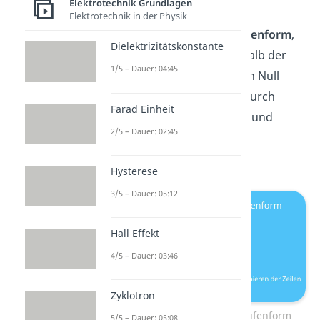
Elektrotechnik Grundlagen
Schritt zwei ist dann die
Elektrotechnik in der Physik
Matrixumformung in Stufenform
,
Dielektrizitätskonstante
sodass nur auf und oberhalb der
1/5 – Dauer: 04:45
Diagonalen Werte ungleich Null
stehen. Das erreichst du durch
Farad Einheit
geschicktes multiplizieren und
2/5 – Dauer: 02:45
späterem
Addieren
bzw
.
Subtrahieren
der Zeilen.
Hysterese
3/5 – Dauer: 05:12
Hall Effekt
4/5 – Dauer: 03:46
Zyklotron
2. Matrixumformung in Stufenform
5/5 – Dauer: 05:08