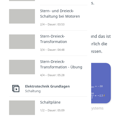
der einzelnen Zeilen heraus.
Stern- und Dreieck-
In
Zeile 3
steht:
Schaltung bei Motoren
2/4 – Dauer: 03:53
ist also
durch
und das ist
Stern-Dreieck-
Transformation
. Dabei darfst du natürlich die
3/4 – Dauer: 04:48
Einheit Ampere nicht vergessen.
Stern-Dreieck-
Transformation - Übung
4/4 – Dauer: 05:28
Elektrotechnik Grundlagen
Schaltung
Schaltpläne
Auflösen des Gleichungssystems
1/2 – Dauer: 05:09