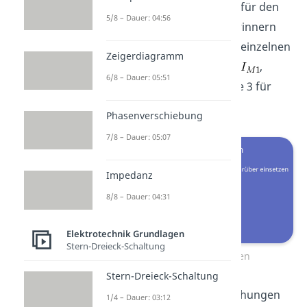
schon „fast“ das Ergebnis für den
5/8 – Dauer: 04:56
Maschenstrom
. Wir erinnern
uns an die Bedeutung der einzelnen
Zeigerdiagramm
Spalten: Spalte 1 steht für
,
6/8 – Dauer: 05:51
Spalte 2 für
und Spalte 3 für
.
Phasenverschiebung
7/8 – Dauer: 05:07
Impedanz
8/8 – Dauer: 04:31
Elektrotechnik Grundlagen
Stern-Dreieck-Schaltung
3. Rekursives Auflösen
Stern-Dreieck-Schaltung
Jetzt schreibst du die Gleichungen
1/4 – Dauer: 03:12