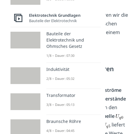
Im Folgenden demonstrieren wir die
Elektrotechnik Grundlagen
Bauteile der Elektrotechnik
die Anwendung des Gaußschen
Eliminationsverfahrens an einem
Bauteile der
Elektrotechnik und
Beispiel.
Ohmsches Gesetz
1/8 – Dauer: 07:30
Gaußsches
Eliminationsverfahren
Induktivität
Beispiel
2/8 – Dauer: 05:32
Gesucht sind die
Maschenströme
Transformator
,
und
. Alle
Widerstände
3/8 – Dauer: 05:13
sind gleich groß und haben den
Wert
. Die
Spannungsquelle
Braunsche Röhre
hat
Volt und die Quelle
liefert
4/8 – Dauer: 04:45
Volt. Nun können wir die Werte