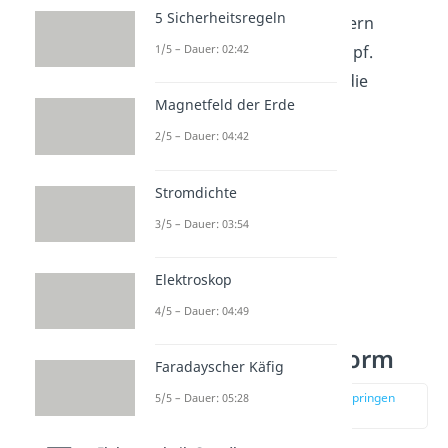
5 Sicherheitsregeln
dabei aber nicht hin, sondern
1/5 – Dauer: 02:42
behalten ihn einfach im Kopf.
Zudem nummerieren wir die
Magnetfeld der Erde
einzelnen Zeilen durch.
2/5 – Dauer: 04:42
Stromdichte
3/5 – Dauer: 03:54
Elektroskop
4/5 – Dauer: 04:49
Matrix in Stufenform
Faradayscher Käfig
zur Stelle im Video springen
5/5 – Dauer: 05:28
(02:08)