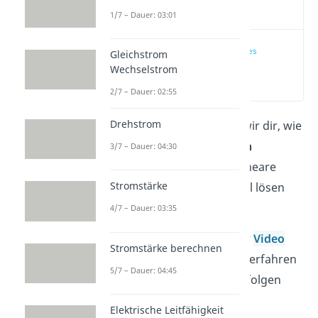
Video
1/7 – Dauer: 03:01
Anwendung des
Gleichstrom
Gaußschen
Wechselstrom
Eliminationsverfahrens
(00:26)
2/7 – Dauer: 02:55
Drehstrom
In diesem Beitrag zeigen wir dir, wie
du mithilfe des
Gaußschen
3/7 – Dauer: 04:30
Eliminationsverfahrens
lineare
Stromstärke
Gleichungssysteme schnell lösen
kannst.
4/7 – Dauer: 03:35
Schau auch gleich in unser
Video
Stromstärke berechnen
dazu rein, in dem du das Verfahren
5/7 – Dauer: 04:45
Schritt für Schritt nachverfolgen
kannst.
Elektrische Leitfähigkeit