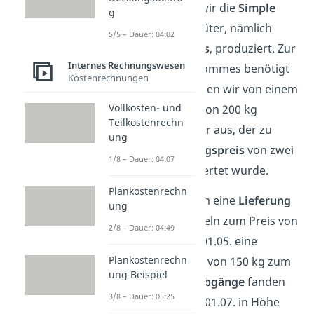
Dazu betrachten wir die
Simple
g
GmbH
, die zwei Güter, nämlich
5/5 – Dauer: 04:02
Pizza
und
Pommes
, produziert. Zur
Internes Rechnungswesen
Herstellung der Pommes benötigt
Kostenrechnungen
sie Kartoffeln. Gehen wir von einem
Vollkosten- und
Anfangsbestand
von 200 kg
Teilkostenrechn
Kartoffeln im Lager aus, der zu
ung
einem
Beschaffungspreis
von zwei
1/8 – Dauer: 04:07
Euro pro Kilo bewertet wurde.
Plankostenrechn
Am 01.02.2018 kam eine
Lieferung
ung
mit 100 kg Kartoffeln zum Preis von
2/8 – Dauer: 04:49
1€/kg an und am 01.05. eine
Plankostenrechn
weitere Lieferung
von 150 kg zum
ung Beispiel
Preis von 3€/kg.
Abgänge
fanden
3/8 – Dauer: 05:25
am 01.04. und am 01.07. in Höhe