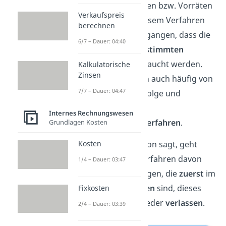
von Lagerbeständen bzw. Vorräten
Verkaufspreis
verwendet. Bei diesem Verfahren
berechnen
wird davon ausgegangen, dass die
6/7 – Dauer: 04:40
Waren in einer
bestimmten
Reihenfolge
verbraucht werden.
Kalkulatorische
Zinsen
Daher spricht man auch häufig von
7/7 – Dauer: 04:47
einer Verbrauchsfolge und
demnach vom
Internes Rechnungswesen
Verbrauchsfolgeverfahren
.
Grundlagen Kosten
Wie der Name schon sagt, geht
Kosten
man beim FIFO Verfahren davon
1/4 – Dauer: 03:47
aus, dass Lieferungen, die
zuerst
im
Lager
angekommen
sind, dieses
Fixkosten
auch als
erstes
wieder
verlassen
.
2/4 – Dauer: 03:39