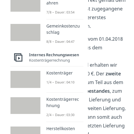
Abgänge immer direkt gemäß dem
ahren
Prinzip, dass zuerst zugegangene
7/8 – Dauer: 03:54
Waren auch als allererstes
verbraucht werden.
Gemeinkostenzu
schlag
Der
erste Abgang
vom 01.04.2018
8/8 – Dauer: 04:47
stammt folglich aus dem
Internes Rechnungswesen
Anfangsbestand
.
Kostenträgerrechnung
Dementsprechend erhalten wir
Kostenträger
einen Wert von 220 €. Der
zweite
Abgang
stammt zum Teil aus dem
1/4 – Dauer: 04:10
Rest des Anfangsbestandes
, zum
Kostenträgerrec
Teil aus der ersten Lieferung und
hnung
zum Teil aus der zweiten Lieferung.
2/4 – Dauer: 03:30
Der
Endbestand
kann somit auch
nur noch aus der letzten Lieferung
Herstellkosten