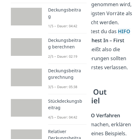
Out)
, wobei angenommen wird,
Deckungsbeitra
dass die günstigsten Vorräte als
g
erstes verbraucht werden.
1/5 – Dauer: 04:42
Außerdem solltest du das
HIFO
Verfahren
(Highest In – First
Deckungsbeitra
g berechnen
Out)
kennen, heißt also die
2/5 – Dauer: 02:19
teuersten Lieferungen sollten
das Lager als erstes verlassen.
Deckungsbeitra
gsrechnung
3/5 – Dauer: 05:38
First In First Out
(FIFO) Beispiel
Stückdeckungsb
eitrag
Um die
beiden FIFO Verfahren
4/5 – Dauer: 04:42
verständlicher zu machen, erklären
Relativer
wir sie dir anhand eines Beispiels.
Deckungsbeitra