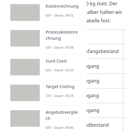
von 110 kg und 200 kg statt. Der
Kostenrechnung
Übersichtlichkeit halber halten wir
4/8 – Dauer: 04:52
die Infos in einer Tabelle fest:
Prozesskostenre
Datum
M
chnung
5/8 – Dauer: 05:38
01.01.2018
Anfangsbestand
2
Sunk Costs
01.02.2018
Zugang
1
6/8 – Dauer: 02:56
01.04.2018
Abgang
1
Target Costing
01.05.2018
Zugang
1
7/8 – Dauer: 05:29
01.07.2018
Abgang
2
Angebotsverglei
ch
31.12.2018
Endbestand
1
8/8 – Dauer: 04:46