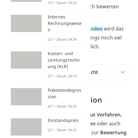
1/7 – Dauer: 05:22
du Bestände danach bewerten
kannst.
Internes
Rechnungswese
Mit unserem
Lernvideo
wird das
n
FIFO Prinzip allerdings noch viel
2/7 – Dauer: 04:34
schneller verständlich.
Kosten- und
Leistungsrechn
ung (KLR)
Inhaltsübersicht
3/7 – Dauer: 04:14
Fixkostendegres
sion
FIFO Definition
4/7 – Dauer: 03:23
Das
First in first out Verfahren
,
Einstandspreis
kurz
FIFO Verfahren
oder auch
5/7 – Dauer: 04:22
FIFO Prinzip
, wird zur
Bewertung