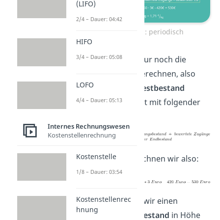
(LIFO)
2/4 – Dauer: 04:42
FIFO Beispiel: periodisch
HIFO
3/4 – Dauer: 05:08
Jetzt müssen wir nur noch die
Materialkosten
berechnen, also
LOFO
den bewerteten
Restbestand
4/4 – Dauer: 05:13
ermitteln. Das geht mit folgender
Formel:
Internes Rechnungswesen
Kostenstellenrechnung
Kostenstelle
In unserem Fall rechnen wir also:
1/8 – Dauer: 03:54
Kostenstellenrec
Dadurch erhalten wir einen
hnung
bewerteten Restbestand
in Höhe