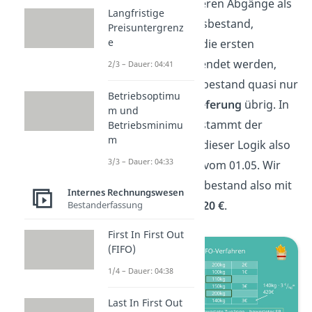
wenn für die früheren Abgänge als
Langfristige
erstes der Anfangsbestand,
Preisuntergrenz
e
beziehungsweise die ersten
Lieferungen verwendet werden,
2/3 – Dauer: 04:41
bleibt für den Endbestand quasi nur
Betriebsoptimu
noch die
letzte Lieferung
übrig. In
m und
unserem Beispiel stammt der
Betriebsminimu
m
Endbestand nach dieser Logik also
3/3 – Dauer: 04:33
aus der Lieferung vom 01.05. Wir
bewerten den Endbestand also mit
Internes Rechnungswesen
3 € und erhalten
420 €
.
Bestanderfassung
First In First Out
(FIFO)
1/4 – Dauer: 04:38
Last In First Out