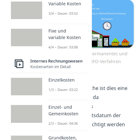
Variable Kosten
3/4 – Dauer: 03:52
Fixe und
variable Kosten
4/4 – Dauer: 03:08
Unterscheidung permanentes und
Internes Rechnungswesen
periodisches FIFO-Verfahren
Kostenarten im Detail
Vor allem in der
Einzelkosten
Lebensmittelbranche ist dies eine
1/3 – Dauer: 03:22
gängige Methode, da
logischerweise das
Einzel- und
Gemeinkosten
Mindesthaltbarkeitsdatum der
Produkte berücksichtigt werden
2/3 – Dauer: 04:36
muss.
Grundkosten,