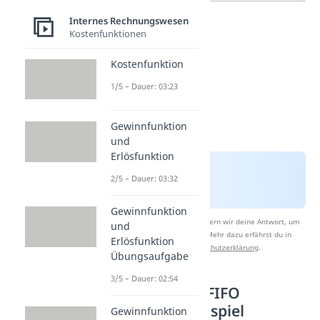
Internes Rechnungswesen
Kostenfunktionen
Kostenfunktion
1/5 – Dauer: 03:23
Gewinnfunktion
und
Erlösfunktion
2/5 – Dauer: 03:32
Gewinnfunktion
Nach Beantwortung speichern wir deine Antwort, um
und
Studyflix zu verbessern. Mehr dazu erfährst du in
Erlösfunktion
unserer
Datenschutzerklärung
.
Übungsaufgabe
3/5 – Dauer: 02:54
Periodisches FIFO
Verfahren Beispiel
Gewinnfunktion