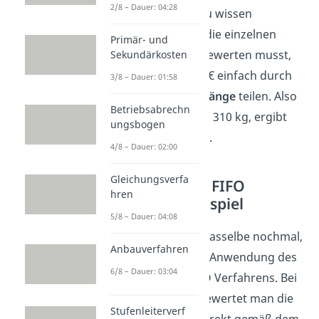
2/8 – Dauer: 04:28
von
530€
. Wenn du wissen
möchtest, wie du die einzelnen
Primär- und
Abgänge jeweils bewerten musst,
Sekundärkosten
kannst du die 530 € einfach durch
3/8 – Dauer: 01:58
die
gesamten Abgänge
teilen. Also
Betriebsabrechn
530 € geteilt durch 310 kg, ergibt
ungsbogen
ungefähr
1,71€/kg
.
4/8 – Dauer: 02:00
Gleichungsverfa
Permanentes FIFO
hren
Verfahren Beispiel
5/8 – Dauer: 04:08
Jetzt machen wir dasselbe nochmal,
Anbauverfahren
nur diesmal unter Anwendung des
6/8 – Dauer: 03:04
permanenten
FIFO Verfahrens. Bei
dieser Methode bewertet man die
Stufenleiterverf