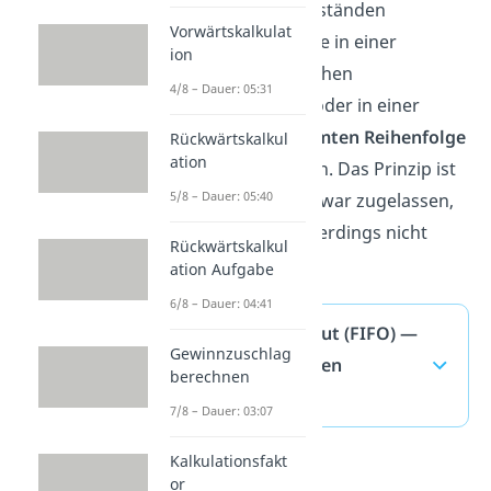
Vermögensgegenständen
Vorwärtskalkulat
unterstellt, dass sie in einer
ion
bestimmten zeitlichen
4/8 – Dauer: 05:31
Verbrauchsfolge
oder in einer
sonstigen
bestimmten Reihenfolge
Rückwärtskalkul
ation
verbraucht werden. Das Prinzip ist
5/8 – Dauer: 05:40
handelsrechtlich zwar zugelassen,
steuerrechtlich allerdings nicht
Rückwärtskalkul
erlaubt.
ation Aufgabe
6/8 – Dauer: 04:41
First In First Out (FIFO) —
Gewinnzuschlag
häufigste Fragen
berechnen
(ausklappen)
7/8 – Dauer: 03:07
Kalkulationsfakt
or