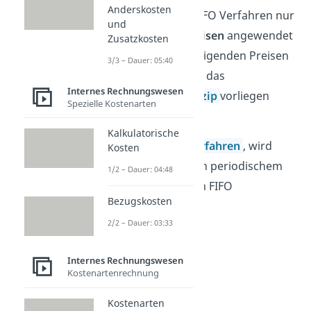
Anderskosten
Zudem darf das FIFO Verfahren nur
und
bei
sinkenden Preisen
angewendet
Zusatzkosten
werden, da bei steigenden Preisen
3/3 – Dauer: 05:40
ein Verstoß gegen das
Internes Rechnungswesen
Niederstwertprinzip
vorliegen
Spezielle Kostenarten
würde.
Kalkulatorische
Wie beim
LIFO Verfahren
, wird
Kosten
auch hier zwischen periodischem
1/2 – Dauer: 04:48
und permanentem FIFO
Bezugskosten
unterschieden.
2/2 – Dauer: 03:33
Internes Rechnungswesen
Kostenartenrechnung
Kostenarten