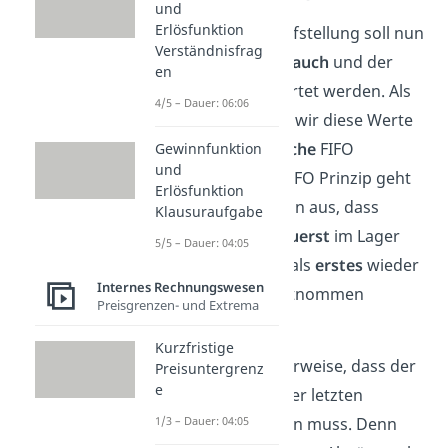
und
Erlösfunktion
Mit Hilfe dieser Aufstellung soll nun
Verständnisfrag
der
Materialverbrauch
und der
en
Endbestand
bewertet werden. Als
4/5 – Dauer: 06:06
erstes bestimmen wir diese Werte
über das
periodische
FIFO
Gewinnfunktion
und
Verfahren. Beim FIFO Prinzip geht
Erlösfunktion
man generell davon aus, dass
Klausuraufgabe
Lieferungen, die
zuerst
im Lager
5/5 – Dauer: 04:05
ankommen, auch als
erstes
wieder
Internes Rechnungswesen
aus dem Lager entnommen
Preisgrenzen- und Extrema
werden.
Kurzfristige
Das heißt logischerweise, dass der
Preisuntergrenz
e
Endbestand
aus der letzten
Lieferung stammen muss. Denn
1/3 – Dauer: 04:05