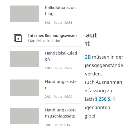
Kalkulationszusc
hlag
8/8 – Dauer: 02:51
Bewertung laut
Internes Rechnungswesen
Handelskalkulation
Handelsrecht
Handelskalkulati
Laut
§ 252 I Nr.3 HGB
müssen in der
on
Bilanz
alle Vermögensgegenstände
1/8 – Dauer: 05:49
einzeln bewertet
werden.
Handlungskoste
Allerdings gibt es auch Ausnahmen
n
für die eine Einzelerfassung zu
2/8 – Dauer: 04:00
aufwendig wäre. Nach
§ 256 S. 1
HGB
wird in der sogenannten
Handlungskoste
Sammelbewertung
bei
nzuschlagssatz
gleichartigen
3/8 – Dauer: 03:26