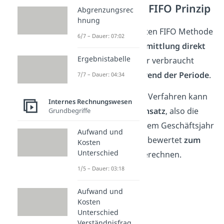
Permanentes FIFO Prinzip
Abgrenzungsrec
hnung
Bei der permanenten FIFO Methode
6/7 – Dauer: 07:02
erfolgt die
Wertermittlung
direkt
Ergebnistabelle
nachdem die Güter verbraucht
wurden, also
während der Periode
.
7/7 – Dauer: 04:34
Über diese beiden Verfahren kann
Internes Rechnungswesen
man den
Wareneinsatz
, also die
Grundbegriffe
Summe aller in einem Geschäftsjahr
Aufwand und
verkauften Waren bewertet
zum
Kosten
Unterschied
Einstandspreis
, berechnen.
1/5 – Dauer: 03:18
Aufwand und
Kosten
Unterschied
Verständnisfrag