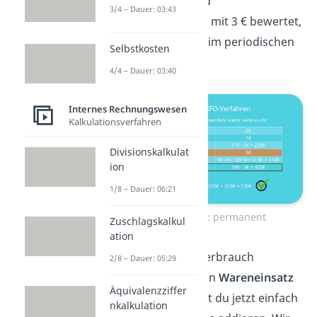
stammen und wird
3/4 – Dauer: 03:43
dementsprechend mit 3 € bewertet,
wie auch schon beim periodischen
Selbstkosten
FIFO.
4/4 – Dauer: 03:40
Internes Rechnungswesen
Kalkulationsverfahren
Divisionskalkulat
ion
1/8 – Dauer: 06:21
FIFO Beispiel: permanent
Zuschlagskalkul
ation
Um den Materialverbrauch
2/8 – Dauer: 05:29
insgesamt, also den
Wareneinsatz
Äquivalenzziffer
zu erhalten, kannst du jetzt einfach
nkalkulation