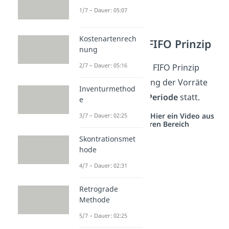
1/7 – Dauer: 05:07
Kostenartenrech
Periodisches FIFO Prinzip
nung
2/7 – Dauer: 05:16
Beim periodischen FIFO Prinzip
findet die Bewertung der Vorräte
Inventurmethod
erst am
Ende der Periode
statt.
e
Studyflix vernetzt: Hier ein Video aus
3/7 – Dauer: 02:25
einem anderen Bereich
Skontrationsmet
hode
4/7 – Dauer: 02:31
Retrograde
Methode
5/7 – Dauer: 02:25