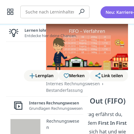
Suche
Neu: Karriere
Lernen lohnt sich!
Entdecke hier deine Chancen.
Lernplan
Merken
Link teilen
Internes Rechnungswesen
Bestanderfassung
First In First Out (FIFO)
Internes Rechnungswesen
Grundlagen Rechnungswesen
Im folgenden Beitrag erfährst du,
Rechnungswese
was es genau mit dem
First In First
n
Out Verfahren
auf sich hat und wie