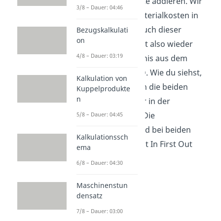
die einzelnen Werte addieren. Wir
3/8 – Dauer: 04:46
erhalten somit Materialkosten in
Höhe von
530 €
. Auch dieser
Bezugskalkulati
on
Endwert entspricht also wieder
4/8 – Dauer: 03:19
genau dem Ergebnis aus dem
periodischen FIFO
. Wie du siehst,
Kalkulation von
unterscheiden sich die beiden
Kuppelprodukte
n
Verfahren also nur in der
Vorgehensweise
. Die
5/8 – Dauer: 04:45
Endergebnisse
sind bei beiden
Kalkulationssch
Methoden des First In First Out
ema
Verfahrens
gleich
.
6/8 – Dauer: 04:30
Maschinenstun
densatz
7/8 – Dauer: 03:00