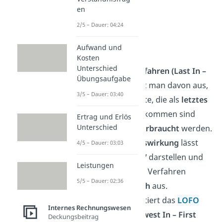
en
2/5 – Dauer: 04:24
FIFO LIFO
Aufwand und
Kosten
Unterschied
Beim
LIFO Verfahren
(Last In –
Übungsaufgabe
First Out)
geht man davon aus,
3/5 – Dauer: 03:40
dass die Vorräte, die als
letztes
im Lager angekommen sind
Ertrag und Erlös
Unterschied
auch
zuerst verbraucht
werden.
Die
Gewinnauswirkung
lässt
4/5 – Dauer: 03:03
sich in der
GuV
darstellen und
Leistungen
fällt bei beiden Verfahren
5/5 – Dauer: 02:36
unterschiedlich
aus.
Zusätzlich existiert das
LOFO
Internes Rechnungswesen
Verfahren
(Lowest In – First
Deckungsbeitrag