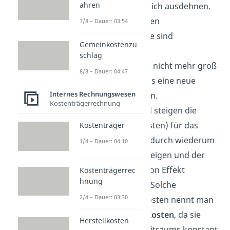
ahren
meist nicht unendlich ausdehnen.
Nach einer gewissen
7/8 – Dauer: 03:54
Produktionsmenge sind
Gemeinkostenzu
beispielsweise die
schlag
Produktionshallen nicht mehr groß
8/8 – Dauer: 04:47
genug und es muss eine neue
Internes Rechnungswesen
angemietet werden.
Kostenträgerrechnung
Dementsprechend steigen die
Mietkosten (Fixkosten) für das
Kostenträger
Unternehmen, wodurch wiederum
1/4 – Dauer: 04:10
die Stückkosten steigen und der
Fixkostendegression Effekt
Kostenträgerrec
hnung
aufgehoben wird. Solche
2/4 – Dauer: 03:30
periodischen Fixkosten nennt man
dann
sprungfixe Kosten
, da sie
Herstellkosten
innerhalb eines Zeitraums konstant