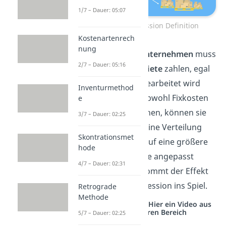
1/7 – Dauer: 05:07
Fixkostendegression Definition
Kostenartenrech
nung
Ein
Produktionsunternehmen
muss
2/7 – Dauer: 05:16
für seine Hallen
Miete
zahlen, egal
ob darin gerade gearbeitet wird
Inventurmethod
oder nicht. Aber obwohl Fixkosten
e
kurzfristig feststehen, können sie
3/7 – Dauer: 02:25
langfristig durch eine Verteilung
Skontrationsmet
der Gütermenge auf eine größere
hode
Produktionsmenge angepasst
4/7 – Dauer: 02:31
werden. Hierbei kommt der Effekt
der Fixkostendegression ins Spiel.
Retrograde
Methode
Studyflix vernetzt: Hier ein Video aus
einem anderen Bereich
5/7 – Dauer: 02:25