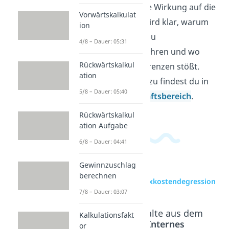
und vergleicht ihre Wirkung auf die
Vorwärtskalkulat
Stückkosten. So wird klar, warum
ion
größere Mengen zu
4/8 – Dauer: 05:31
Kostenvorteilen führen und wo
Rückwärtskalkul
dieser Effekt an Grenzen stößt.
ation
Weitere Videos dazu findest du in
5/8 – Dauer: 05:40
unserem
Wirtschaftsbereich
.
Rückwärtskalkul
ation Aufgabe
6/8 – Dauer: 04:41
Gewinnzuschlag
berechnen
zur Videoseite: Fixkostendegression
7/8 – Dauer: 03:07
Beliebte Inhalte aus dem
Kalkulationsfakt
Bereich
Internes
or