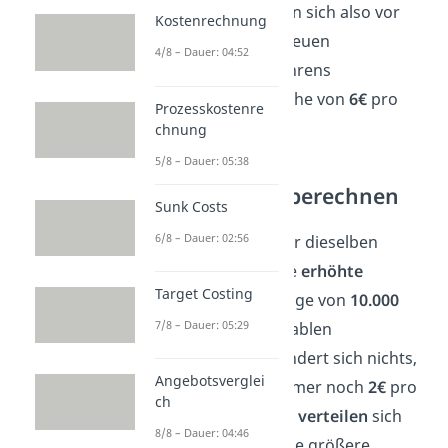
Insgesamt ergeben sich also vor
Kostenrechnung
Entwicklung des neuen
4/8 – Dauer: 04:52
Produktionsverfahrens
Stückkosten
in Höhe von
6€
pro
Prozesskostenre
Stift.
chnung
5/8 – Dauer: 05:38
Stückkosten berechnen
Sunk Costs
6/8 – Dauer: 02:56
Jetzt berechnen wir dieselben
Kennzahlen für die
erhöhte
Target Costing
Ausbringungsmenge von
10.000
7/8 – Dauer: 05:29
Stück
. An den variablen
Stückkosten
verändert sich nichts,
Angebotsverglei
diese betragen immer noch
2€
pro
ch
Stift. Die Fixkosten
verteilen
sich
8/8 – Dauer: 04:46
nun jedoch auf eine größere