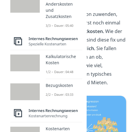
Anderskosten
Bevor wir uns der
und
Fixkostendegression zuwenden,
Zusatzkosten
wiederholen wir erst noch einmal
3/3 – Dauer: 05:40
den Begriff der
Fixkosten.
Wie der
Internes Rechnungswesen
Name schon sagt, sind diese fix und
Spezielle Kostenarten
somit
unveränderlich.
Sie fallen
unabhängig
Kalkulatorische
davon an ob,
Kosten
beziehungsweise wie viel,
1/2 – Dauer: 04:48
produziert wird. Ein typisches
Beispiel hierfür sind Mieten.
Bezugskosten
2/2 – Dauer: 03:33
Internes Rechnungswesen
Kostenartenrechnung
Kostenarten