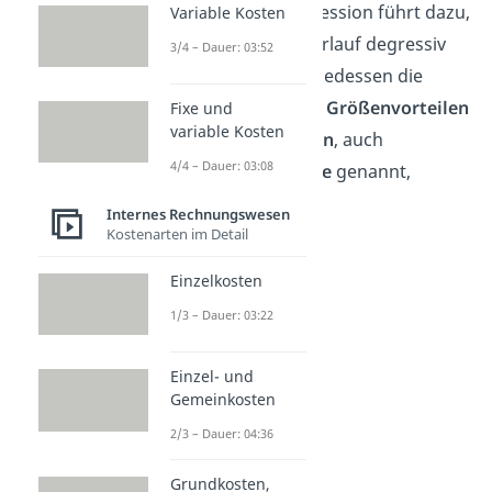
Die Fixkostendegression führt dazu,
Variable Kosten
dass der Kostenverlauf degressiv
3/4 – Dauer: 03:52
verläuft und infolgedessen die
Unternehmen von
Größenvorteilen
Fixe und
variable Kosten
und
Skaleneffekten
, auch
4/4 – Dauer: 03:08
Economies of Scale
genannt,
profitieren.
Internes Rechnungswesen
Kostenarten im Detail
Einzelkosten
1/3 – Dauer: 03:22
Einzel- und
Gemeinkosten
2/3 – Dauer: 04:36
Fixkosten
Grundkosten,