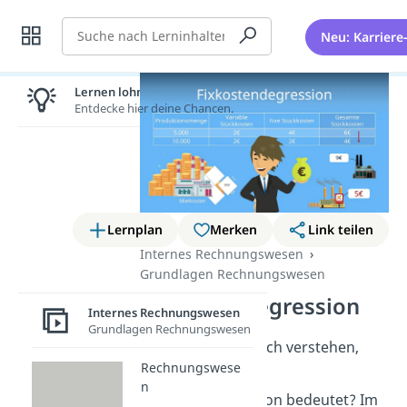
Suche
Neu: Karriere
Lernen lohnt sich!
Entdecke hier deine Chancen.
Lernplan
Merken
Link teilen
Internes Rechnungswesen
Grundlagen Rechnungswesen
Fixkostendegression
Internes Rechnungswesen
Grundlagen Rechnungswesen
Du möchtest endlich verstehen,
Rechnungswese
was der Begriff
n
Fixkostendegression bedeutet? Im