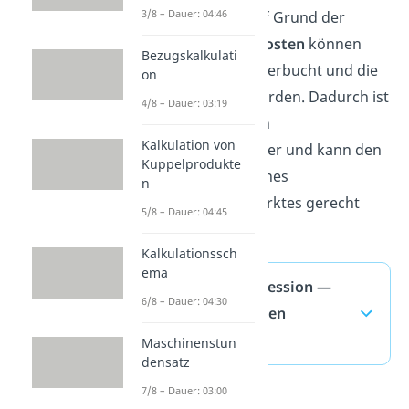
3/8 – Dauer: 04:46
Unternehmen. Auf Grund der
sinkenden Stückkosten
können
Bezugskalkulati
höhere Gewinne
verbucht und die
on
Preise gesenkt
werden. Dadurch ist
4/8 – Dauer: 03:19
das Unternehmen
Kalkulation von
wettbewerbsfähiger und kann den
Kuppelprodukte
Anforderungen eines
n
preissensiblen Marktes gerecht
5/8 – Dauer: 04:45
werden.
Kalkulationssch
ema
Fixkostendegression —
6/8 – Dauer: 04:30
häufigste Fragen
(ausklappen)
Maschinenstun
densatz
7/8 – Dauer: 03:00