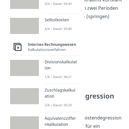
3/4 – Dauer: 03:43
sind aber zwischen zwei Perioden
fallen oder steigen (springen)
Selbstkosten
können.
4/4 – Dauer: 03:40
Internes Rechnungswesen
Kalkulationsverfahren
Divisionskalkulat
ion
1/8 – Dauer: 06:21
Zuschlagskalkul
Fixkostendegression
ation
Bedeutung
2/8 – Dauer: 05:29
Der Effekt der Fixkostendegression
Äquivalenzziffer
nkalkulation
ist sehr vorteilhaft für ein