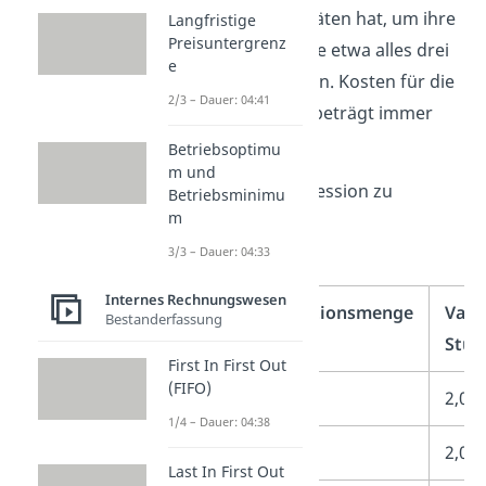
GmbH die Kapazitäten hat, um ihre
Langfristige
Preisuntergrenz
Produktionsmenge etwa alles drei
e
Monate zu erhöhen. Kosten für die
2/3 – Dauer: 04:41
Produktionshalle beträgt immer
noch
20.000€
.
Betriebsoptimu
m und
Die Fixkostendegression zu
Betriebsminimu
m
berechnen erfolgt
folgendermaßen:
3/3 – Dauer: 04:33
Internes Rechnungswesen
Bleistiftproduktionsmenge
Vari
Bestanderfassung
Stüc
First In First Out
(FIFO)
5.000
2,00
1/4 – Dauer: 04:38
10.000
2,00
Last In First Out