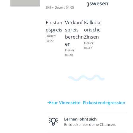
Rechnungswesen
8/8 – Dauer: 04:05
Einstan
Verkauf
Kalkulat
dspreis
spreis
orische
Dauer:
berechn
Zinsen
04:22
en
Dauer:
04:47
Dauer:
04:40
zur Videoseite: Fixkostendegression
Lernen lohnt sich!
Entdecke hier deine Chancen.