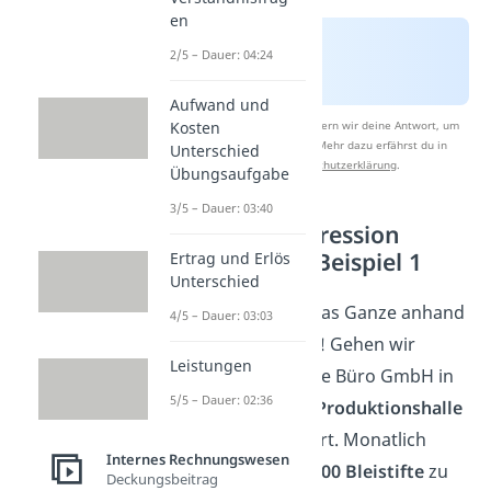
en
2/5 – Dauer: 04:24
Aufwand und
Nach Beantwortung speichern wir deine Antwort, um
Kosten
Studyflix zu verbessern. Mehr dazu erfährst du in
Unterschied
unserer
Datenschutzerklärung
.
Übungsaufgabe
3/5 – Dauer: 03:40
Fixkostendegression
berechnen – Beispiel 1
Ertrag und Erlös
Unterschied
Schauen wir uns das Ganze anhand
4/5 – Dauer: 03:03
eines
Beispiels
an! Gehen wir
Leistungen
davon aus, dass die Büro GmbH in
5/5 – Dauer: 02:36
einer gemieteten
Produktionshalle
Bleistifte produziert. Monatlich
Internes Rechnungswesen
werden aktuell
5.000 Bleistifte
zu
Deckungsbeitrag