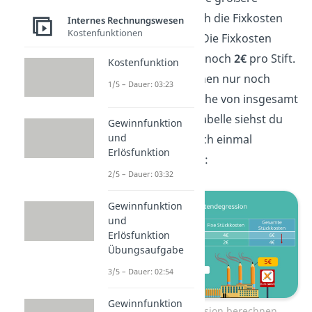
Stückzahl, wodurch die Fixkosten
Internes Rechnungswesen
Kostenfunktionen
pro Stück sinken. Die Fixkosten
betragen also nur noch
2€
pro Stift.
Kostenfunktion
Insgesamt entstehen nur noch
1/5 – Dauer: 03:23
Stückkosten
in Höhe von insgesamt
4€
! In folgender Tabelle siehst du
Gewinnfunktion
und
die Ergebnisse noch einmal
Erlösfunktion
zusammengefasst:
2/5 – Dauer: 03:32
Gewinnfunktion
und
Erlösfunktion
Übungsaufgabe
3/5 – Dauer: 02:54
Gewinnfunktion
Fixkostendegression berechnen