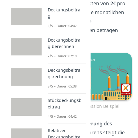
variablen Stückkosten von
2€
pro
Deckungsbeitra
Stift hergestellt. Die monatlichen
g
Mietkosten
für die
1/5 – Dauer: 04:42
Produktionsanlagen betragen
20.000€
.
Deckungsbeitra
g berechnen
2/5 – Dauer: 02:19
Deckungsbeitra
gsrechnung
3/5 – Dauer: 05:38
Stückdeckungsb
Fixkostendegression Beispiel
eitrag
4/5 – Dauer: 04:42
Durch die
Optimierung
des
Relativer
Produktionsverfahrens steigt die
Deckungsbeitra