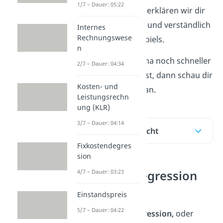
1/7 – Dauer: 05:22
folgenden Beitrag erklären wir dir
den Effekt einfach und verständlich
Internes
Rechnungswese
anhand eines Beispiels.
n
Wenn du das Thema noch schneller
2/7 – Dauer: 04:34
verstehen möchtest, dann schau dir
Kosten- und
dazu unser Video an.
Leistungsrechn
ung (KLR)
3/7 – Dauer: 04:14
Inhaltsübersicht
Fixkostendegres
sion
4/7 – Dauer: 03:23
Fixkostendegression
Definition
Einstandspreis
5/7 – Dauer: 04:22
Die
Fixkostendegression,
oder