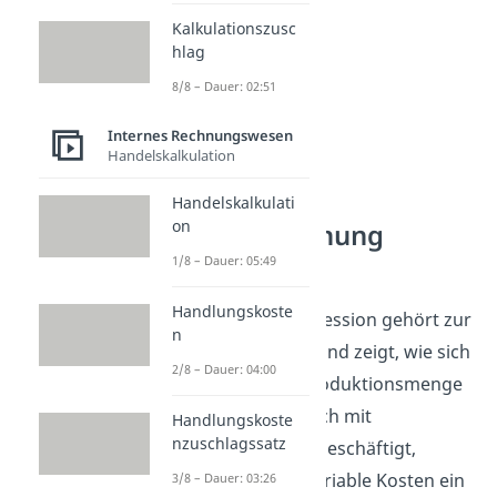
Kalkulationszusc
hlag
8/8 – Dauer: 02:51
Internes Rechnungswesen
Handelskalkulation
Handelskalkulati
on
Kostenrechnung
verstehen
1/8 – Dauer: 05:49
Handlungskoste
Die Fixkostendegression gehört zur
n
Kostenrechnung und zeigt, wie sich
2/8 – Dauer: 04:00
Kosten mit der Produktionsmenge
verändern. Wer sich mit
Handlungskoste
nzuschlagssatz
Kostenrechnung beschäftigt,
ordnet fixe und variable Kosten ein
3/8 – Dauer: 03:26