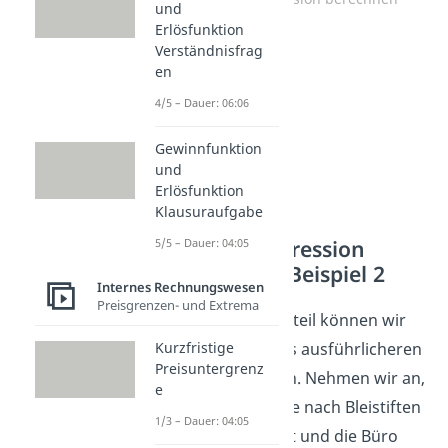
und
Erlösfunktion
Verständnisfrag
en
4/5 – Dauer: 06:06
Gewinnfunktion
und
Erlösfunktion
Klausuraufgabe
Fixkostendegression
5/5 – Dauer: 04:05
berechnen – Beispiel 2
Internes Rechnungswesen
Preisgrenzen- und Extrema
Diesen Größenvorteil können wir
auch anhand eines ausführlicheren
Kurzfristige
Preisuntergrenz
Beispiels erkennen. Nehmen wir an,
e
dass die Nachfrage nach Bleistiften
1/3 – Dauer: 04:05
immer mehr steigt und die Büro