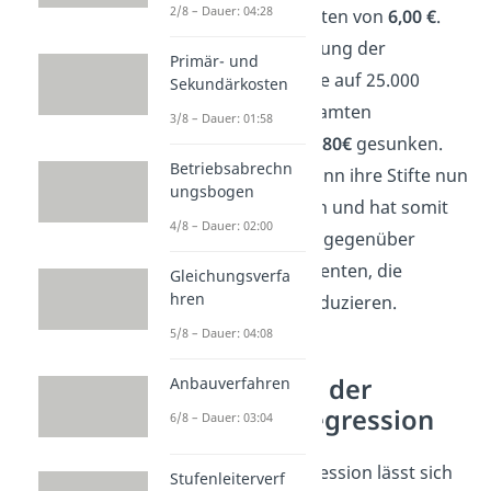
2/8 – Dauer: 04:28
Bleistifte Stückkosten von
6,00 €
.
Durch die Ausweitung der
Primär- und
Produktionsmenge auf 25.000
Sekundärkosten
Stück sind die gesamten
3/8 – Dauer: 01:58
Stückkosten auf
2,80€
gesunken.
Betriebsabrechn
Die Büro GmbH kann ihre Stifte nun
ungsbogen
günstiger anbieten und hat somit
4/8 – Dauer: 02:00
einen
Preisvorteil
gegenüber
kleineren Konkurrenten, die
Gleichungsverfa
hren
weniger Stifte produzieren.
5/8 – Dauer: 04:08
Begrenzung der
Anbauverfahren
Fixkostendegression
6/8 – Dauer: 03:04
Die Fixkostendegression lässt sich
Stufenleiterverf