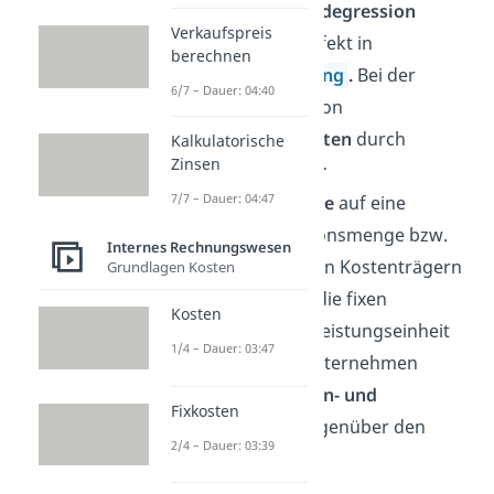
auch
Stückkostendegression
Verkaufspreis
genannt, ist ein Effekt in
berechnen
der
Kostenrechnung
.
Bei der
6/7 – Dauer: 04:40
Fixkostendegression
werden die
Fixkosten
durch
Kalkulatorische
Zinsen
eine
Erhöhung der
7/7 – Dauer: 04:47
Produktionsmenge
auf eine
größere Produktionsmenge bzw.
Internes Rechnungswesen
eine höhere Zahl an Kostenträgern
Grundlagen Kosten
verteilt, wodurch die fixen
Kosten
Stückkosten pro Leistungseinheit
1/4 – Dauer: 03:47
sinken. Für das Unternehmen
entsteht ein
Kosten- und
Fixkosten
Gewinnvorteil
gegenüber den
2/4 – Dauer: 03:39
Konkurrenten.