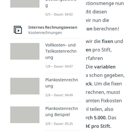
monatliche Produktionsmenge nun
g
auf
10.000 Stück
. Mit diesen
5/5 – Dauer: 04:02
Angaben können wir nun die
Internes Rechnungswesen
Fixkostendegression
berechnen!
Kostenrechnungen
Zuerst berechnen wir die
fixen
und
Vollkosten- und
die
variablen Kosten
pro Stift,
Teilkostenrechn
ung
bevor das neue Verfahren
entwickelt wurde. Die
variablen
1/8 – Dauer: 04:07
Stückkosten sind ja schon gegeben,
Plankostenrechn
nämlich
2€ pro Stück
. Um die fixen
ung
Stückkosten zu berechnen, musst
2/8 – Dauer: 04:49
du einfach die gesamten Fixkosten
Plankostenrechn
durch die Stückzahl teilen, also
ung Beispiel
20.000€ geteilt durch 5.000.
Das
3/8 – Dauer: 05:25
Ergebnis ist dann
4€ pro Stift
.