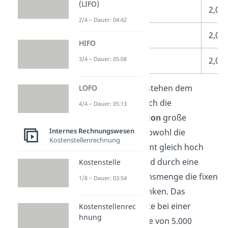
(LIFO)
15.000
2,00
2/4 – Dauer: 04:42
20.000
2,00
HIFO
25.000
2,00
3/4 – Dauer: 05:08
Wie du siehst, entstehen dem
LOFO
Unternehmen durch die
4/4 – Dauer: 05:13
Fixkostendegression
große
Internes Rechnungswesen
Kostenvorteile.
Obwohl die
Kostenstellenrechnung
Fixkosten insgesamt gleich hoch
geblieben sind, sind durch eine
Kostenstelle
höhere Produktionsmenge die fixen
1/8 – Dauer: 03:54
Stückkosten gesunken. Das
Unternehmen hatte bei einer
Kostenstellenrec
hnung
Produktionsmenge von 5.000