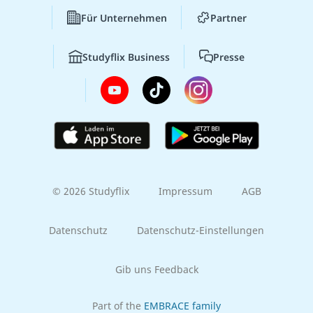
Für Unternehmen
Partner
Studyflix Business
Presse
© 2026 Studyflix
Impressum
AGB
Datenschutz
Datenschutz-Einstellungen
Gib uns Feedback
Part of the
EMBRACE family