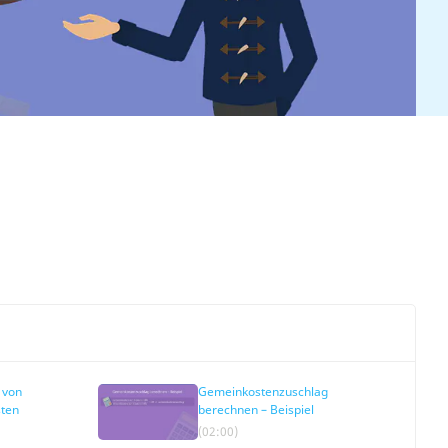
 von
Gemeinkostenzuschlag
ten
berechnen – Beispiel
(02:00)