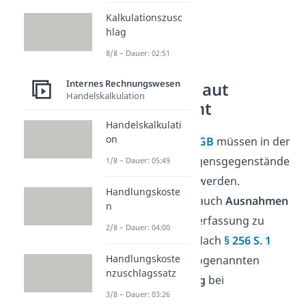
Kalkulationszusc
hlag
8/8 – Dauer: 02:51
Internes Rechnungswesen
Bewertung laut
Handelskalkulation
Handelsrecht
Handelskalkulati
on
Laut
§ 252 I Nr.3
HGB
müssen in der
Bilanz
alle Vermögensgegenstände
1/8 – Dauer: 05:49
einzeln bewertet
werden.
Handlungskoste
Allerdings gibt es auch
Ausnahmen
n
für die eine Einzelerfassung zu
2/8 – Dauer: 04:00
aufwendig wäre. Nach
§ 256 S. 1
Handlungskoste
HGB
wird in der sogenannten
nzuschlagssatz
Sammelbewertung
bei
3/8 – Dauer: 03:26
gleichartigen