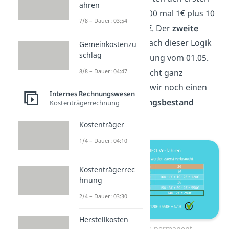
ahren
Abgang also mit 100 mal 1€ plus 10
7/8 – Dauer: 03:54
mal 2€ gleich 120 €. Der
zweite
Abgang
stammt nach dieser Logik
Gemeinkostenzu
schlag
also aus der Lieferung vom 01.05.
Da diese wieder nicht ganz
8/8 – Dauer: 04:47
ausreicht müssen wir noch einen
Internes Rechnungswesen
Teil aus dem
Anfangsbestand
Kostenträgerrechnung
verwenden.
Kostenträger
1/4 – Dauer: 04:10
Kostenträgerrec
hnung
2/4 – Dauer: 03:30
Herstellkosten
LIFO Beispiel: permanent