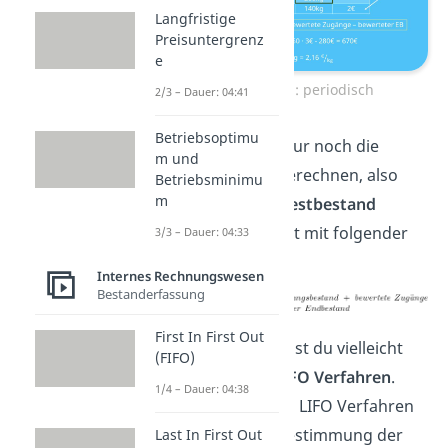
Langfristige
Preisuntergrenz
e
LIFO Beispiel: periodisch
2/3 – Dauer: 04:41
Betriebsoptimu
Jetzt müssen wir nur noch die
m und
Materialkosten
berechnen, also
Betriebsminimu
m
den bewerteten
Restbestand
ermitteln. Das geht mit folgender
3/3 – Dauer: 04:33
Formel:
Internes Rechnungswesen
Bestanderfassung
First In First Out
Diese Formel kennst du vielleicht
(FIFO)
schon aus dem
FIFO Verfahren
.
1/4 – Dauer: 04:38
Beim periodischen LIFO Verfahren
funktioniert die Bestimmung der
Last In First Out