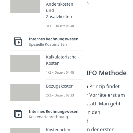
periodischem LIFO.
Anderskosten
und
Zusatzkosten
3/3 – Dauer: 05:40
Internes Rechnungswesen
Spezielle Kostenarten
Kalkulatorische
Kosten
Periodische LIFO Methode
1/2 – Dauer: 04:48
Beim
periodischen
Prinzip findet
Bezugskosten
die
Bewertung
der Vorräte erst am
2/2 – Dauer: 03:33
Ende der Periode
statt. Man geht
Internes Rechnungswesen
dabei entweder von den
Kostenartenrechnung
Anschaffungs- und
Herstellungskosten der ersten
Kostenarten