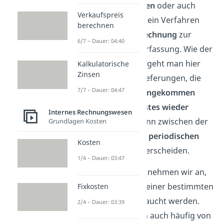
kurz
LIFO Verfahren
oder auch
Verkaufspreis
LIFO Methode
, ist ein Verfahren
berechnen
der
Kostenartenrechnung
zur
6/7 – Dauer: 04:40
Werkstoffkostenerfassung. Wie der
Name schon sagt, geht man hier
Kalkulatorische
Zinsen
davon aus, dass Lieferungen, die
7/7 – Dauer: 04:47
zuletzt im Lager angekommen
sind, dieses
als erstes wieder
Internes Rechnungswesen
verlassen
. Man kann zwischen der
Grundlagen Kosten
permanenten
und
periodischen
Kosten
LIFO Methode unterscheiden.
1/4 – Dauer: 03:47
Für das Verfahren nehmen wir an,
dass die Waren in einer bestimmten
Fixkosten
Reihenfolge verbraucht werden.
2/4 – Dauer: 03:39
Daher spricht man auch häufig von