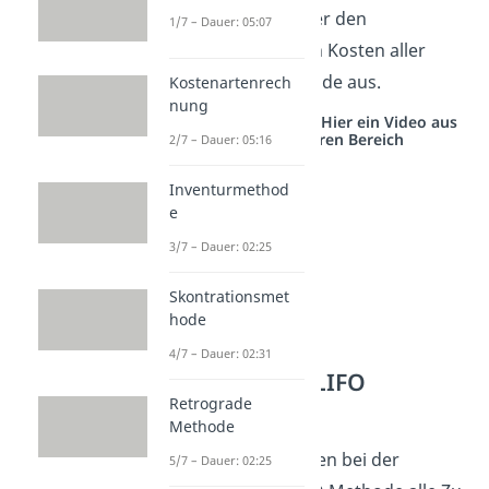
Lagerzugänge oder den
1/7 – Dauer: 05:07
durchschnittlichen Kosten aller
Zugänge der Periode aus.
Kostenartenrech
nung
Studyflix vernetzt: Hier ein Video aus
einem anderen Bereich
2/7 – Dauer: 05:16
Inventurmethod
e
3/7 – Dauer: 02:25
Skontrationsmet
hode
4/7 – Dauer: 02:31
Permanente LIFO
Methode
Retrograde
Methode
Dahingegen werden bei der
5/7 – Dauer: 02:25