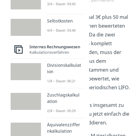
3/4 – Dauer: 03:43
Wir rechnen 150 mal 3€ plus 50 mal
Selbstkosten
2€ und erhalten einen bewerteten
4/4 – Dauer: 03:40
Abgang von
550€
. Da die zwei
Lieferungen schon komplett
Internes Rechnungswesen
aufgebraucht wurden, muss der
Kalkulationsverfahren
Endbestand
also aus dem
Divisionskalkulat
Anfangsbestand
stammen und
ion
wird somit mit 2€ bewertet, wie
1/8 – Dauer: 06:21
auch schon beim periodischen LIFO.
Zuschlagskalkul
Um den Wert des
ation
Materialverbrauchs insgesamt zu
2/8 – Dauer: 05:29
erhalten, kannst du jetzt einfach die
einzelnen Werte addieren.
Äquivalenzziffer
nkalkulation
Wir erhalten somit Materialkosten