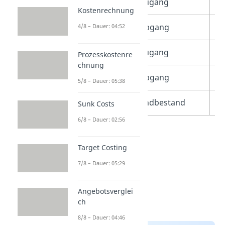
01.02.2018
Zugang
1
Kostenrechnung
01.04.2018
Abgang
1
4/8 – Dauer: 04:52
01.05.2018
Zugang
1
Prozesskostenre
chnung
01.07.2018
Abgang
2
5/8 – Dauer: 05:38
31.12.2018
Endbestand
1
Sunk Costs
6/8 – Dauer: 02:56
Target Costing
7/8 – Dauer: 05:29
Angebotsverglei
ch
8/8 – Dauer: 04:46