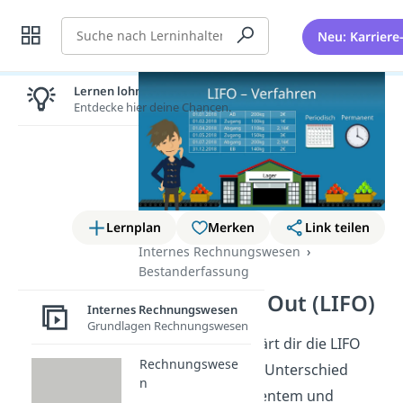
Suche
Neu: Karriere
Lernen lohnt sich!
Entdecke hier deine Chancen.
Lernplan
Merken
Link teilen
Internes Rechnungswesen
Bestanderfassung
Last In First Out (LIFO)
Internes Rechnungswesen
Grundlagen Rechnungswesen
Dieser Artikel erklärt dir die LIFO
Rechnungswese
Methode und den Unterschied
n
zwischen permanentem und