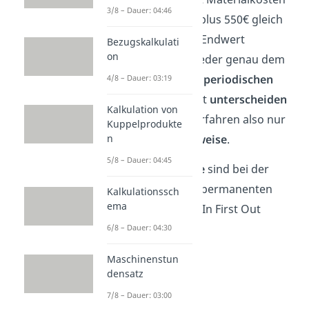
3/8 – Dauer: 04:46
in Höhe von 120€ plus 550€ gleich
670€
. Auch dieser Endwert
Bezugskalkulati
on
entspricht also wieder genau dem
Ergebnis
aus dem
periodischen
4/8 – Dauer: 03:19
LIFO
. Wie du siehst
unterscheiden
Kalkulation von
sich die beiden Verfahren also nur
Kuppelprodukte
in der
Vorgehensweise
.
n
5/8 – Dauer: 04:45
Die
Endergebnisse
sind bei der
periodischen und permanenten
Kalkulationssch
ema
Methode des Last In First Out
Verfahrens
gleich
.
6/8 – Dauer: 04:30
Maschinenstun
densatz
7/8 – Dauer: 03:00