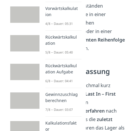
Vermögensgegenständen
Vorwärtskalkulat
unterstellt, dass sie in einer
ion
bestimmten zeitlichen
4/8 – Dauer: 05:31
Verbrauchsfolge
oder in einer
Rückwärtskalkul
sonstigen bestimmten Reihenfolge
ation
verbraucht werden.
5/8 – Dauer: 05:40
Rückwärtskalkul
Zusammenfassung
ation Aufgabe
6/8 – Dauer: 04:41
Fassen
wir also nochmal kurz
zusammen
: LIFO (
Last In – First
Gewinnzuschlag
berechnen
Out
) beschreibt ein
7/8 – Dauer: 03:07
Verbrauchsfolgeverfahren
nach
der Annahme, dass die
zuletzt
Kalkulationsfakt
eingetroffenen Waren das Lager als
or