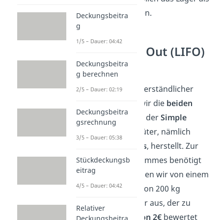
erstes verlassen.
Deckungsbeitra
g
1/5 – Dauer: 04:42
Last In First Out (LIFO)
Beispiel
Deckungsbeitra
g berechnen
Damit das ganze verständlicher
2/5 – Dauer: 02:19
wird, betrachten wir die
beiden
Deckungsbeitra
Verfahren
anhand der
Simple
gsrechnung
GmbH
, die zwei Güter, nämlich
3/5 – Dauer: 05:38
Pizza
und
Pommes
, herstellt. Zur
Produktion der Pommes benötigt
Stückdeckungsb
eitrag
sie Kartoffeln. Gehen wir von einem
4/5 – Dauer: 04:42
Anfangsbestand
von 200 kg
Kartoffeln im Lager aus, der zu
Relativer
einem
Kilopreis
von 2€
bewertet
Deckungsbeitra