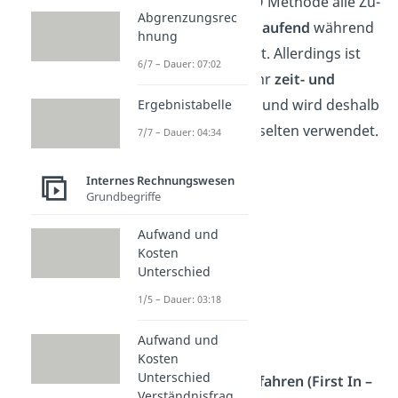
permanenten
LIFO Methode alle Zu-
Abgrenzungsrec
und Abgänge
fortlaufend
während
hnung
der Periode erfasst. Allerdings ist
6/7 – Dauer: 07:02
diese Methode sehr
zeit- und
arbeitsaufwendig
und wird deshalb
Ergebnistabelle
in der Praxis eher selten verwendet.
7/7 – Dauer: 04:34
Internes Rechnungswesen
Grundbegriffe
Aufwand und
Kosten
Unterschied
1/5 – Dauer: 03:18
LIFO FIFO
Aufwand und
Kosten
Unterschied
Beim
FIFO Verfahren (First In –
Verständnisfrag