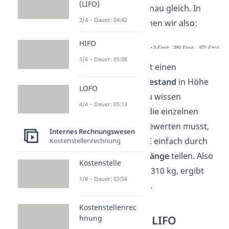
(LIFO)
Materialkosten genau gleich. In
2/4 – Dauer: 04:42
unserem Fall rechnen wir also:
HIFO
3/4 – Dauer: 05:08
und erhalten somit einen
bewerteten Restbestand
in Höhe
LOFO
von
670€
. Wenn du wissen
4/4 – Dauer: 05:13
möchtest, wie du die einzelnen
Abgänge jeweils bewerten musst,
Internes Rechnungswesen
kannst du die 670€ einfach durch
Kostenstellenrechnung
die
gesamten Abgänge
teilen. Also
Kostenstelle
670€ geteilt durch 310 kg, ergibt
1/8 – Dauer: 03:54
ungefähr
2,16€/kg
.
Kostenstellenrec
Permanentes LIFO
hnung