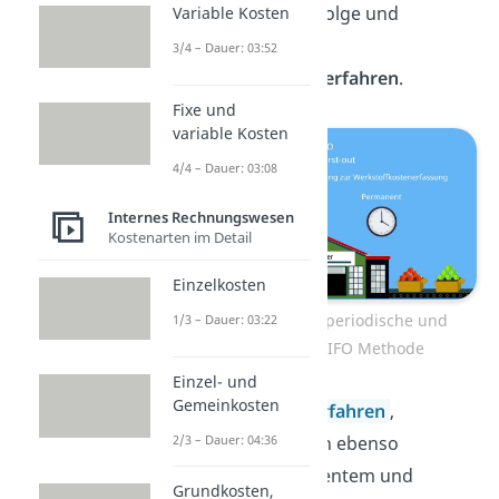
einer Verbrauchsfolge und
Variable Kosten
demnach vom
3/4 – Dauer: 03:52
Verbrauchsfolgeverfahren
.
Fixe und
variable Kosten
4/4 – Dauer: 03:08
Internes Rechnungswesen
Kostenarten im Detail
Einzelkosten
Unterscheidung periodische und
1/3 – Dauer: 03:22
permanente LIFO Methode
Einzel- und
Gemeinkosten
Wie beim
FIFO Verfahren
,
unterscheidet man ebenso
2/3 – Dauer: 04:36
zwischen permanentem und
Grundkosten,