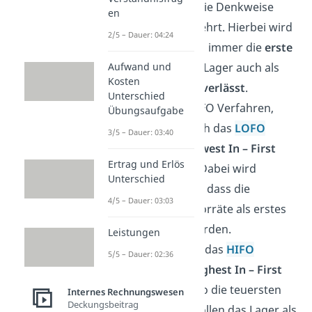
First Out)
ist die Denkweise
en
genau umgekehrt. Hierbei wird
2/5 – Dauer: 04:24
vermutet, dass immer die
erste
Lieferung
das Lager auch als
Aufwand und
Kosten
erstes
wieder
verlässt
.
Unterschied
Neben dem FIFO Verfahren,
Übungsaufgabe
solltest du auch das
LOFO
3/5 – Dauer: 03:40
Verfahren
(Lowest In – First
Ertrag und Erlös
Out)
kennen. Dabei wird
Unterschied
angenommen, dass die
4/5 – Dauer: 03:03
günstigsten Vorräte als erstes
verbraucht werden.
Leistungen
Zudem gibt es das
HIFO
5/5 – Dauer: 02:36
Verfahren
(Highest In – First
Out)
, heißt also die teuersten
Internes Rechnungswesen
Deckungsbeitrag
Lieferungen sollen das Lager als