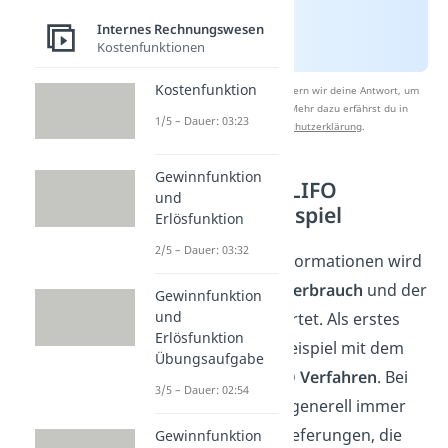
Internes Rechnungswesen
Kostenfunktionen
Kostenfunktion
Nach Beantwortung speichern wir deine Antwort, um
Studyflix zu verbessern. Mehr dazu erfährst du in
1/5 – Dauer: 03:23
unserer
Datenschutzerklärung
.
Gewinnfunktion
Periodisches LIFO
und
Verfahren Beispiel
Erlösfunktion
2/5 – Dauer: 03:32
Mit Hilfe dieser Informationen wird
nun der
Materialverbrauch
und der
Gewinnfunktion
und
Endbestand
bewertet. Als erstes
Erlösfunktion
lösen wir dieses Beispiel mit dem
Übungsaufgabe
periodischen LIFO Verfahren
. Bei
3/5 – Dauer: 02:54
diesem geht man generell immer
davon aus, dass Lieferungen, die
Gewinnfunktion