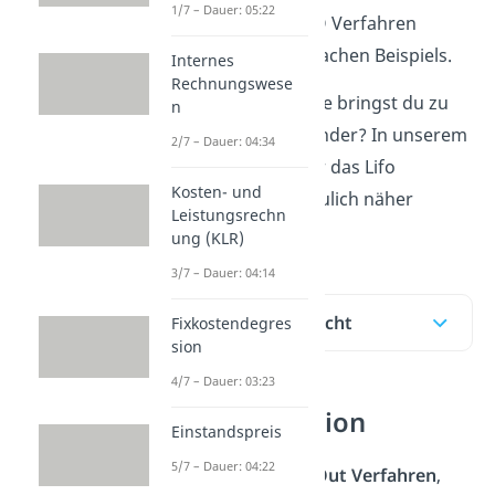
1/7 – Dauer: 05:22
periodischem LIFO Verfahren
anhand eines einfachen Beispiels.
Internes
Rechnungswese
Lifo, Fifo das Ganze bringst du zu
n
schnell durcheinander? In unserem
2/7 – Dauer: 04:34
Lernvideo
wird dir das Lifo
Kosten- und
Verfahren anschaulich näher
Leistungsrechn
gebracht.
ung (KLR)
3/7 – Dauer: 04:14
Inhaltsübersicht
Fixkostendegres
sion
4/7 – Dauer: 03:23
LIFO Definition
Einstandspreis
5/7 – Dauer: 04:22
Das
Last In First Out Verfahren
,