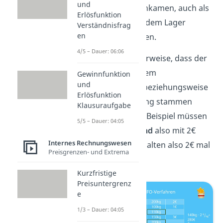
und
zuletzt im Lager ankamen, auch als
Erlösfunktion
erstes wieder aus dem Lager
Verständnisfrag
en
entnommen werden.
4/5 – Dauer: 06:06
Das heißt logischerweise, dass der
Endbestand aus dem
Gewinnfunktion
und
Anfangsbestand, beziehungsweise
Erlösfunktion
der ersten Lieferung stammen
Klausuraufgabe
muss. In unserem Beispiel müssen
5/5 – Dauer: 04:05
wir den
Endbestand
also mit 2€
Internes Rechnungswesen
bewerten, und erhalten also 2€ mal
Preisgrenzen- und Extrema
140 gleich
280€
.
Kurzfristige
Preisuntergrenz
e
1/3 – Dauer: 04:05