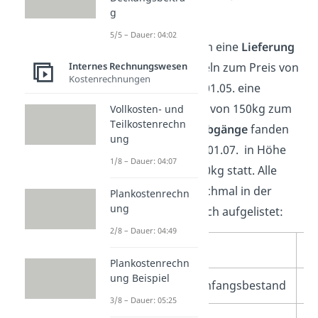
g
wurde.
5/5 – Dauer: 04:02
Am 01.02.2018 kam eine
Lieferung
Internes Rechnungswesen
mit 100kg Kartoffeln zum Preis von
Kostenrechnungen
1€/kg an und am 01.05. eine
weitere Lieferung
von 150kg zum
Vollkosten- und
Teilkostenrechn
Preis von 3€/kg.
Abgänge
fanden
ung
am 01.04. und am 01.07. in Höhe
1/8 – Dauer: 04:07
von 110kg und 200kg statt. Alle
Vorgänge sind nochmal in der
Plankostenrechn
ung
Tabelle übersichtlich aufgelistet:
2/8 – Dauer: 04:49
Datum
M
Plankostenrechn
ung Beispiel
01.01.2018
Anfangsbestand
2
3/8 – Dauer: 05:25