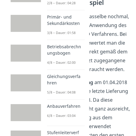
Verfahren Beispiel
2/8 – Dauer: 04:28
Jetzt machen wir dasselbe nochmal,
Primär- und
Sekundärkosten
nur diesmal unter Anwendung des
3/8 – Dauer: 01:58
permanenten
LIFO Verfahrens. Bei
dieser Methode bewertet man die
Betriebsabrechn
Abgänge immer direkt gemäß dem
ungsbogen
Prinzip, dass zuletzt zugegangene
4/8 – Dauer: 02:00
Waren zuerst verbraucht werden.
Gleichungsverfa
Vom
ersten Abgang
am 01.04.2018
hren
aus gesehen ist die letzte Lieferung
5/8 – Dauer: 04:08
die vom 01.02.2018. Da diese
Anbauverfahren
Lieferung aber nicht ganz ausreicht,
6/8 – Dauer: 03:04
müssen noch 10 kg aus dem
Anfangsbestand
verwendet
Stufenleiterverf
werden. Wir bewerten den ersten