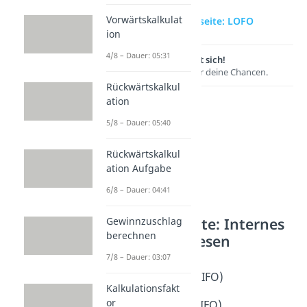
Vorwärtskalkulat
zur Videoseite: LOFO
ion
4/8 – Dauer: 05:31
Lernen lohnt sich!
Entdecke hier deine Chancen.
Rückwärtskalkul
ation
5/8 – Dauer: 05:40
Rückwärtskalkul
ation Aufgabe
6/8 – Dauer: 04:41
Weitere Inhalte: Internes
Gewinnzuschlag
berechnen
Rechnungswesen
7/8 – Dauer: 03:07
Bestanderfassung
First In First Out (FIFO)
Kalkulationsfakt
Dauer: 04:38
or
Last In First Out (LIFO)