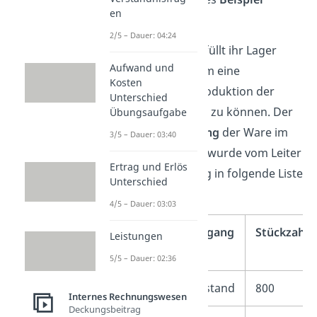
en
anschauen.
2/5 – Dauer: 04:24
Die Bleistiftfabrik füllt ihr Lager
Aufwand und
regelmäßig auf, um eine
Kosten
kontinuierliche Produktion der
Unterschied
Stifte sicherstellen zu können. Der
Übungsaufgabe
Zugang
und
Abgang
der Ware im
3/5 – Dauer: 03:40
vergangenen Jahr wurde vom Leiter
Ertrag und Erlös
der Lagerabteilung in folgende Liste
Unterschied
eingetragen:
4/5 – Dauer: 03:03
Zugang/Abgang
Stückzahl
Leistungen
5/5 – Dauer: 02:36
1
Anfangsbestand
800
Internes Rechnungswesen
Deckungsbeitrag