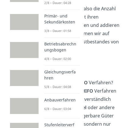
2/8 – Dauer: 04:28
Wir multiplizieren also die Anzahl
Primär- und
der Holzbretter mit ihren
Sekundärkosten
zugehörigen Preisen und addieren
3/8 – Dauer: 01:58
die Werte. So kommen wir auf
einen Wert des Restbestandes von
Betriebsabrechn
2.370 €
.
ungsbogen
4/8 – Dauer: 02:00
Fazit
Gleichungsverfa
hren
Das Fazit zum
LOFO
Verfahren?
5/8 – Dauer: 04:08
Ebenso wie beim
HIFO
Verfahren
können hier selbstverständlich
Anbauverfahren
keine Lebensmittel
oder andere
6/8 – Dauer: 03:04
nicht dauerhaft lagerbare Güter
bewertet werden, sondern nur
Stufenleiterverf