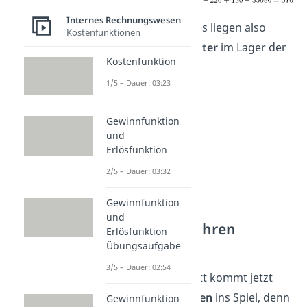
Internes Rechnungswesen
Am Ende des Jahres liegen also
Kostenfunktionen
noch
370 Holzbretter
im Lager der
Kostenfunktion
Bleistiftfabrik.
1/5 – Dauer: 03:23
Gewinnfunktion
und
Erlösfunktion
2/5 – Dauer: 03:32
Gewinnfunktion
und
2. LOFO Verfahren
Erlösfunktion
anwenden
Übungsaufgabe
3/5 – Dauer: 02:54
Im nächsten Schritt kommt jetzt
das
LOFO Verfahren
ins Spiel, denn
Gewinnfunktion