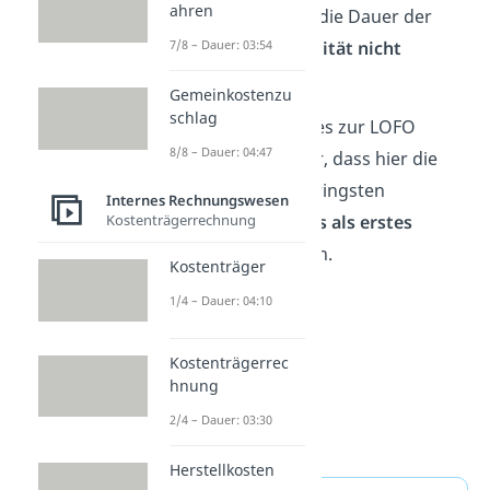
ahren
Waren, bei denen die Dauer der
Lagerung die
Qualität nicht
7/8 – Dauer: 03:54
beeinträchtigt.
Gemeinkostenzu
schlag
Super, das war alles zur LOFO
8/8 – Dauer: 04:47
Methode. Merk dir, dass hier die
Güter mit dem geringsten
Internes Rechnungswesen
Kostenträgerrechnung
Anschaffungspreis als erstes
verbraucht werden.
Kostenträger
1/4 – Dauer: 04:10
Kostenträgerrec
hnung
2/4 – Dauer: 03:30
Herstellkosten