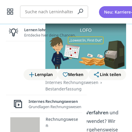
Suche
Neu: Karriere
Lernen lohnt sich!
Entdecke hier deine Chancen.
Lernplan
Merken
Link teilen
Internes Rechnungswesen
Bestanderfassung
LOFO
Internes Rechnungswesen
Grundlagen Rechnungswesen
Was ist das
LOFO Verfahren
und
Rechnungswese
wann wird es angewendet? Wir
n
erklären dir die Vorgehensweise