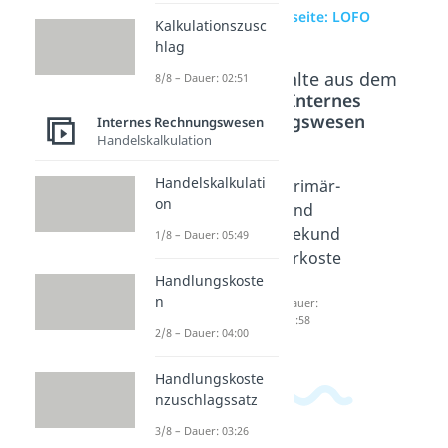
zur Videoseite: LOFO
Kalkulationszusc
hlag
Beliebte Inhalte aus dem
8/8 – Dauer: 02:51
Bereich
Internes
Rechnungswesen
Internes Rechnungswesen
Handelskalkulation
Handelskalkulati
Kostens
Kostens
Primär-
on
telle
tellenre
und
Dauer:
chnung
Sekund
1/8 – Dauer: 05:49
03:54
Dauer:
ärkoste
04:28
n
Handlungskoste
n
Dauer:
01:58
2/8 – Dauer: 04:00
Handlungskoste
nzuschlagssatz
3/8 – Dauer: 03:26