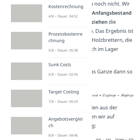
brauchst du hierzu noch nicht. Wir
Kostenrechnung
addieren
lediglich
Anfangsbestand
4/8 – Dauer: 04:52
und
Zugänge
und
ziehen
die
Abgänge
davon ab. Das Ergebnis ist
Prozesskostenre
also die Anzahl an Holzbrettern, die
chnung
am Jahresende noch im Lager
5/8 – Dauer: 05:38
liegen.
Sunk Costs
Als
Formel
sieht das Ganze dann so
6/8 – Dauer: 02:56
aus:
Target Costing
7/8 – Dauer: 05:29
Setzen wir die Zahlen aus der
Tabelle ein, kommen wir auf
Angebotsverglei
folgende Rechnung:
ch
8/8 – Dauer: 04:46