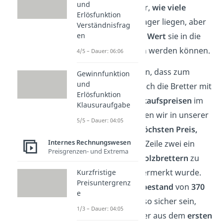
und
bis jetzt ist nur klar,
wie viele
Erlösfunktion
Bretter
noch im Lager liegen, aber
Verständnisfrag
nicht mit welchem
Wert
sie in die
en
Bilanz eingetragen werden können.
4/5 – Dauer: 06:06
Wir wissen ja schon, dass zum
Gewinnfunktion
und
Jahresende
nur noch die Bretter mit
Erlösfunktion
den
höchsten Einkaufspreisen
im
Klausuraufgabe
Lager liegen. Suchen wir in unserer
5/5 – Dauer: 04:05
Tabelle also den
höchsten Preis,
Internes Rechnungswesen
sehen wir, dass in Zeile zwei ein
Preisgrenzen- und Extrema
Zugang
von
150 Holzbrettern
zu
7,00
€
pro Stück vermerkt wurde.
Kurzfristige
Preisuntergrenz
Bei unserem
Restbestand
von
370
e
können wir uns also sicher sein,
1/3 – Dauer: 04:05
dass die
150
Bretter aus dem
ersten