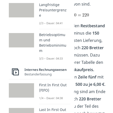
Zugang ein Teil davon sind.
Langfristige
Preisuntergrenz
e
2/3 – Dauer: 04:41
Rechnen wir nun den
Restbestand
von
370 Brettern
minus die
150
Betriebsoptimu
Bretter
aus der ersten Lieferung,
m und
Betriebsminimu
wissen wir, dass noch
220 Bretter
m
bewertet werden müssen. Dazu
3/3 – Dauer: 04:33
suchen wir in unserer Tabelle den
zweithöchsten Einkaufpreis.
Internes Rechnungswesen
Bestanderfassung
Diesen finden wir in
Zeile fünf
mit
einem Zugang von
500 zu je 6,00 €
.
First In First Out
(FIFO)
Von dieser Lieferung sind am Ende
des Jahres also noch
220 Bretter
1/4 – Dauer: 04:38
übrig – eben genau der Teil des
Last In First Out