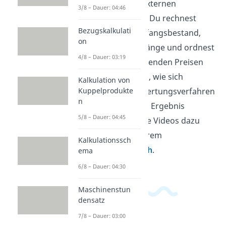
und gehört zum externen
3/8 – Dauer: 04:46
Rechnungswesen. Du rechnest
Bezugskalkulati
Bestände über Anfangsbestand,
on
Zugänge und Abgänge und ordnest
4/8 – Dauer: 03:19
den Restwert passenden Preisen
zu. So erkennst du, wie sich
Kalkulation von
Kuppelprodukte
verschiedene Bewertungsverfahren
n
auf Lagerwert und Ergebnis
5/8 – Dauer: 04:45
auswirken. Weitere Videos dazu
findest du in unserem
Kalkulationssch
Wirtschaftsbereich
.
ema
6/8 – Dauer: 04:30
Maschinenstun
densatz
7/8 – Dauer: 03:00