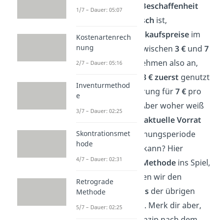
Holz. Obwohl die
Beschaffenheit
1/7 – Dauer: 05:07
der Bretter
identisch
ist,
schwanken
die
Einkaufspreise
im
Kostenartenrech
nung
Laufe des Jahres zwischen
3 €
und
7
€
pro Stück. Wir nehmen also an,
2/7 – Dauer: 05:16
dass das Holz für
3 € zuerst
genutzt
Inventurmethod
wird und die Lieferung für
7 €
pro
e
Stück als
letztes.
Aber woher weiß
3/7 – Dauer: 02:25
man jetzt, wie der
aktuelle Vorrat
am Ende der Rechnungsperiode
Skontrationsmet
hode
bewertet
werden kann? Hier
4/7 – Dauer: 02:31
kommt die
LOFO Methode
ins Spiel,
denn mit ihr können wir den
Retrograde
Durchschnittspreis
der übrigen
Methode
Bretter berechnen. Merk dir aber,
5/7 – Dauer: 02:25
dass das LOFO Prinzip nach dem