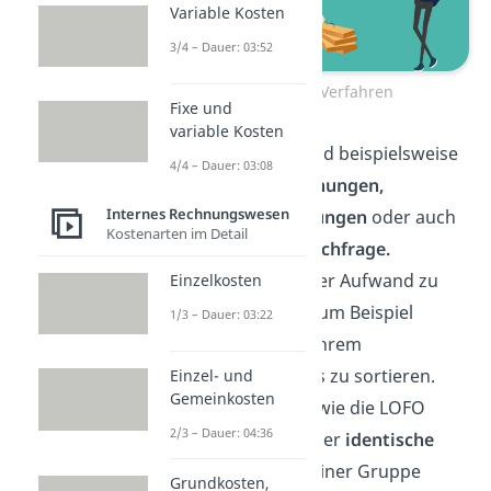
Variable Kosten
3/4 – Dauer: 03:52
Das LOFO Verfahren
Fixe und
variable Kosten
Gründe hierfür sind beispielsweise
4/4 – Dauer: 03:08
saisonale Abweichungen,
Internes Rechnungswesen
Exportbeschränkungen
oder auch
Kostenarten im Detail
eine
steigende Nachfrage.
Außerdem wäre der Aufwand zu
Einzelkosten
hoch, Güter, wie zum Beispiel
1/3 – Dauer: 03:22
Schrauben,
nach ihrem
Anschaffungspreis zu sortieren.
Einzel- und
Gemeinkosten
Vereinfachungen wie die LOFO
2/3 – Dauer: 04:36
Methode fassen hier
identische
Gegenstände
zu einer Gruppe
Grundkosten,