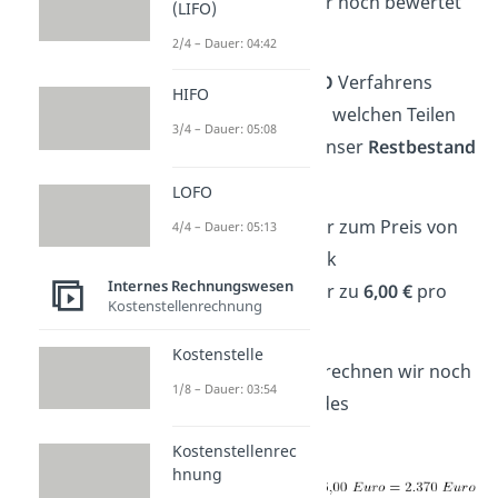
Restbestandes, der noch bewertet
(LIFO)
werden musste.
2/4 – Dauer: 04:42
Am Ende des
LOFO
Verfahrens
HIFO
wissen wir also, zu welchen Teilen
3/4 – Dauer: 05:08
und Preisen sich unser
Restbestand
zusammensetzt:
LOFO
150
Holzbretter zum Preis von
4/4 – Dauer: 05:13
7,00 €
pro Stück
Internes Rechnungswesen
220
Holzbretter zu
6,00 €
pro
Kostenstellenrechnung
Stück.
Kostenstelle
Zum Abschluss berechnen wir noch
1/8 – Dauer: 03:54
den
Gesamtwert
des
Lagerbestandes.
Kostenstellenrec
hnung