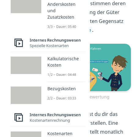
zusammen und bestimmen deren
Anderskosten
und
Wert.
Die Bewertung der Güter
Zusatzkosten
steht also im direkten Gegensatz
3/3 – Dauer: 05:40
zur
HIFO Methode
.
Internes Rechnungswesen
Spezielle Kostenarten
Kalkulatorische
Kosten
1/2 – Dauer: 04:48
Bezugskosten
Gruppenbewertung
2/2 – Dauer: 03:33
In der Praxis kannst du dir das
Internes Rechnungswesen
Kostenartenrechnung
Ganze dann so vorstellen. Eine
Bleistiftfabrik
bestellt monatlich
Kostenarten