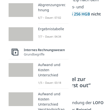
Abgrenzungsrec
Deutschen Handels- und
hnung
Steuerrecht nach
§ 256 HGB
nicht
6/7 – Dauer: 07:02
mehr zulässig ist.
Ergebnistabelle
7/7 – Dauer: 04:34
Internes Rechnungswesen
Grundbegriffe
Aufwand und
Kosten
Unterschied
Rechenbeispiel zur
1/5 – Dauer: 03:18
„Lowest in, first out“
Methode
Aufwand und
Kosten
Lass uns zur Anwendung der
LOFO
Unterschied
Methode
ein kurzes
Beispiel
Verständnisfrag