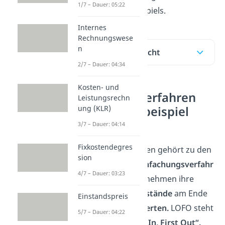
1/7 – Dauer: 05:22
anhand eines Beispiels.
Internes
Rechnungswese
n
Inhaltsübersicht
2/7 – Dauer: 04:34
Kosten- und
Das LOFO Verfahren
Leistungsrechn
ung (KLR)
mit Rechenbeispiel
erklärt
3/7 – Dauer: 04:14
Fixkostendegres
Das LOFO Verfahren gehört zu den
sion
Bewertungsvereinfachungsverfahr
4/7 – Dauer: 03:23
en
und hilft Unternehmen ihre
Vermögensgegenstände
am Ende
Einstandspreis
des Jahres zu
bewerten.
LOFO steht
5/7 – Dauer: 04:22
dabei für
„Lowest In, First Out“.