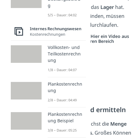
g
welchen
Restwert
das
Lager
hat.
Um das herauszufinden, müssen
5/5 – Dauer: 04:02
wir
zwei Schritte
durchlaufen.
Internes Rechnungswesen
Kostenrechnungen
Studyflix vernetzt: Hier ein Video aus
einem anderen Bereich
Vollkosten- und
Teilkostenrechn
ung
1/8 – Dauer: 04:07
Plankostenrechn
ung
2/8 – Dauer: 04:49
1. Restbestand ermitteln
Plankostenrechn
ung Beispiel
Wir ermitteln zunächst die
Menge
3/8 – Dauer: 05:25
des
Restbestandes.
Großes Können