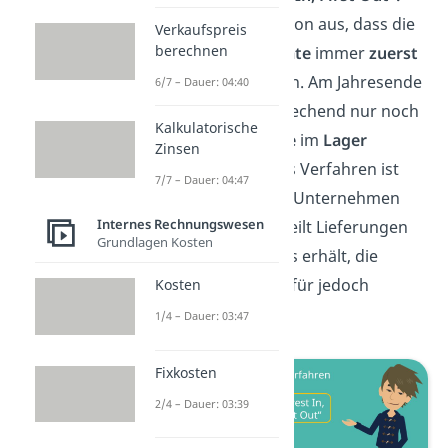
Hier geht man davon aus, dass die
Verkaufspreis
berechnen
günstigsten Vorräte
immer
zuerst
verbraucht werden. Am Jahresende
6/7 – Dauer: 04:40
wären dementsprechend nur noch
Kalkulatorische
die
teuren Vorräte
im
Lager
Zinsen
vorhanden.
Dieses Verfahren ist
7/7 – Dauer: 04:47
sinnvoll, wenn ein Unternehmen
Internes Rechnungswesen
über das Jahr verteilt Lieferungen
Grundlagen Kosten
des gleichen Gutes erhält, die
Einkaufspreise
dafür jedoch
Kosten
schwanken.
1/4 – Dauer: 03:47
Fixkosten
2/4 – Dauer: 03:39