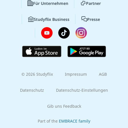
Für Unternehmen
Partner
Studyflix Business
Presse
© 2026 Studyflix
Impressum
AGB
Datenschutz
Datenschutz-Einstellungen
Gib uns Feedback
Part of the
EMBRACE family