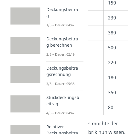
2
Zugang
150
Deckungsbeitra
g
3
Abgang
230
1/5 – Dauer: 04:42
4
Abgang
380
Deckungsbeitra
g berechnen
5
Zugang
500
2/5 – Dauer: 02:19
6
Abgang
220
Deckungsbeitra
gsrechnung
7
Zugang
180
3/5 – Dauer: 05:38
8
Abgang
350
Stückdeckungsb
eitrag
9
Abgang
80
4/5 – Dauer: 04:42
Am Ende des Jahres möchte der
Relativer
Chef der Bleistiftfabrik nun wissen,
Deckungsbeitra