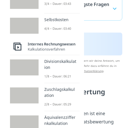
LOFO — häufigste Fragen
3/4 – Dauer: 03:43
(ausklappen)
Selbstkosten
4/4 – Dauer: 03:40
Internes Rechnungswesen
Kalkulationsverfahren
Divisionskalkulat
Nach Beantwortung speichern wir deine Antwort, um
Studyflix zu verbessern. Mehr dazu erfährst du in
ion
unserer
Datenschutzerklärung
.
1/8 – Dauer: 06:21
Zuschlagskalkul
Vorratsbewertung
ation
verstehen
2/8 – Dauer: 05:29
Das LOFO Verfahren ist eine
Äquivalenzziffer
Methode der Vorratsbewertung
nkalkulation