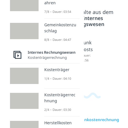
ahren
Beliebte Inhalte aus dem
7/8 – Dauer: 03:54
Bereich
Internes
Rechnungswesen
Gemeinkostenzu
schlag
8/8 – Dauer: 04:47
Kostenr
Prozess
Sunk
echnun
kostenr
Costs
Internes Rechnungswesen
g
echnun
Dauer:
Kostenträgerrechnung
02:56
Dauer:
g
04:52
Dauer:
Kostenträger
05:38
1/4 – Dauer: 04:10
Kostenträgerrec
hnung
2/4 – Dauer: 03:30
zur Videoseite: Plankostenrechnung
Herstellkosten
Beispiel