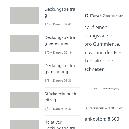
=
Deckungsbeitra
g
1/5 – Dauer: 04:42
Somit kommen wir auf einen
Plankostenverrechnungssatz in
Deckungsbeitra
g berechnen
Höhe von 17 Cent pro Gummiente.
Diese multiplizieren wir mit der Ist-
2/5 – Dauer: 02:19
Beschäftigung und erhalten die
Deckungsbeitra
sogenannten
verrechneten
gsrechnung
Plankosten.
3/5 – Dauer: 05:38
Stückdeckungsb
=
eitrag
4/5 – Dauer: 04:42
Verrechnete Plankosten: 8.500
Relativer
Euro
Deckungsbeitra