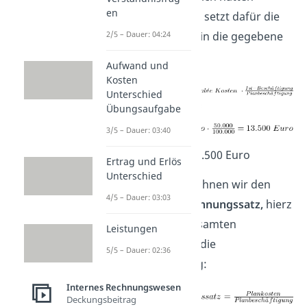
en
anfallen sollen. Du setzt dafür die
2/5 – Dauer: 04:24
benötigten Werte in die gegebene
Formel ein:
Aufwand und
Kosten
Unterschied
=
Übungsaufgabe
3/5 – Dauer: 03:40
Soll-Kosten: 13.500 Euro
Ertrag und Erlös
Unterschied
Als nächstes berechnen wir den
4/5 – Dauer: 03:03
Plankostenverrechnungssatz,
hierz
u teilen wir die gesamten
Leistungen
Plankosten durch die
5/5 – Dauer: 02:36
Planbeschäftigung:
Internes Rechnungswesen
Deckungsbeitrag