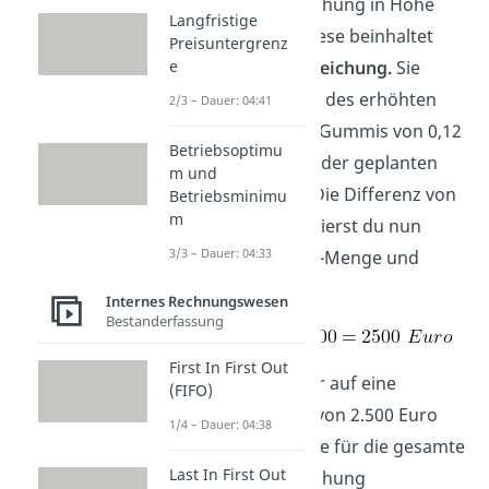
Verbrauchsabweichung in Höhe
Langfristige
von 2.500 Euro. Diese beinhaltet
Preisuntergrenz
auch die
Preisabweichung.
Sie
e
entsteht aufgrund des erhöhten
2/3 – Dauer: 04:41
Einkaufspreis des Gummis von 0,12
Betriebsoptimu
Euro / Stück, statt der geplanten
m und
0,07 Euro/ Stück. Die Differenz von
Betriebsminimu
m
0,05 Euro multiplizierst du nun
3/3 – Dauer: 04:33
einfach mit der Ist-Menge und
erhältst so:
Internes Rechnungswesen
Bestanderfassung
First In First Out
Somit kommen wir auf eine
(FIFO)
Preisabweichung von 2.500 Euro
1/4 – Dauer: 04:38
und sehen, dass sie für die gesamte
Last In First Out
Verbrauchsabweichung