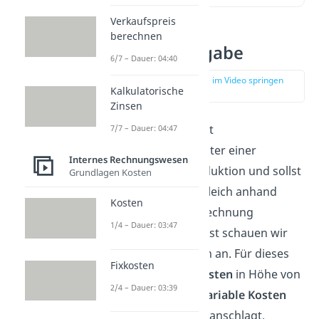
Verkaufspreis
berechnen
Beispielaufgabe
6/7 – Dauer: 04:40
zur Stelle im Video springen
Kalkulatorische
(00:13)
Zinsen
Stell dir vor, du bist
7/7 – Dauer: 04:47
der Produktionsleiter einer
Internes Rechnungswesen
Gummienten-Produktion und sollst
Grundlagen Kosten
einen Soll-Ist-Vergleich anhand
Kosten
einer Plankostenrechnung
1/4 – Dauer: 03:47
durchführen. Zuerst schauen wir
uns die Plankosten an. Für dieses
Fixkosten
Jahr wurden
Fixkosten
in Höhe von
2/4 – Dauer: 03:39
10.000 Euro und
variable Kosten
von 7.000 Euro veranschlagt.