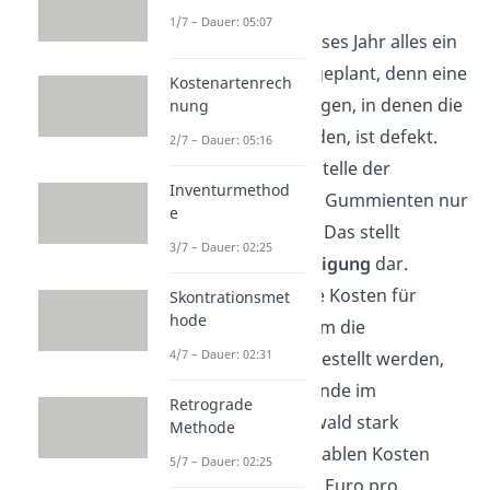
1/7 – Dauer: 05:07
Allerdings kam dieses Jahr alles ein
wenig anders als geplant, denn eine
Kostenartenrech
deiner Lackieranlagen, in denen die
nung
Enten bemalt werden, ist defekt.
2/7 – Dauer: 05:16
Daher wurden anstelle der
Inventurmethod
geplanten 100.000 Gummienten nur
e
50.000 produziert. Das stellt
3/7 – Dauer: 02:25
deine
Ist-Beschäftigung
dar.
Außerdem sind die Kosten für
Skontrationsmet
hode
Kautschuk, aus dem die
4/7 – Dauer: 02:31
Gummienten hergestellt werden,
auf Grund der Brände im
Retrograde
Amazonas-Regenwald stark
Methode
gestiegen. Die variablen Kosten
5/7 – Dauer: 02:25
betragen nun 0,12 Euro pro