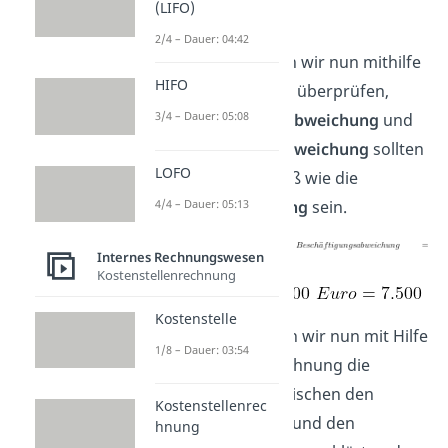
(LIFO)
verantwortlich ist.
2/4 – Dauer: 04:42
Das Ganze können wir nun mithilfe
HIFO
einer Gegenprobe überprüfen,
3/4 – Dauer: 05:08
denn
Verbrauchsabweichung
und
Beschäftigungsabweichung
sollten
LOFO
zusammen so groß wie die
Gesamtabweichung
sein.
4/4 – Dauer: 05:13
Internes Rechnungswesen
Kostenstellenrechnung
Kostenstelle
Letztendlich haben wir nun mit Hilfe
1/8 – Dauer: 03:54
der Plankostenrechnung die
Abweichungen zwischen den
Kostenstellenrec
geplanten Kosten und den
hnung