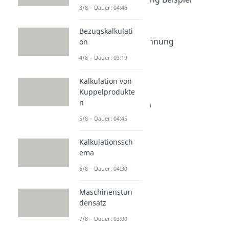
3/8 – Dauer: 04:46
Dauer: 05:25
Kostenrechnung
Bezugskalkulati
Dauer: 04:52
Prozesskostenrechnung
on
Dauer: 05:38
4/8 – Dauer: 03:19
Sunk Costs
Dauer: 02:56
Kalkulation von
Target Costing
Kuppelprodukte
Dauer: 05:29
n
Angebotsvergleich
Dauer: 04:46
5/8 – Dauer: 04:45
Kalkulationssch
ema
6/8 – Dauer: 04:30
Maschinenstun
densatz
7/8 – Dauer: 03:00