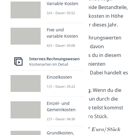
Variable Kosten
Addierst du nun beide Bestandteile,
3/4 – Dauer: 03:52
ergibt das Gesamtkosten in Höhe
von 17.000 Euro für dieses Jahr.
Fixe und
variable Kosten
Aufgrund von Erfahrungswerten
4/4 – Dauer: 03:08
bist du letztes Jahr davon
ausgegangen, dass du in diesem
Internes Rechnungswesen
Jahr 100.000 Gummienten
Kostenarten im Detail
produzieren wirst. Dabei handelt es
Einzelkosten
sich um deine
1/3 – Dauer: 03:22
Planbeschäftigung.
Wenn du die
variablen Kosten nun durch die
Einzel- und
Produktionsmenge teilst kommst
Gemeinkosten
du auf 0,07 Euro pro Stück.
2/3 – Dauer: 04:36
Grundkosten,