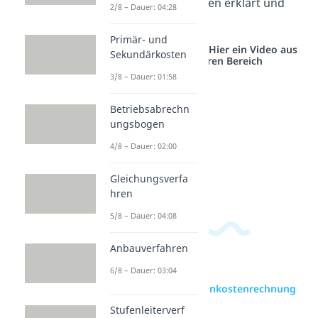
tatsächlichen Kosten erklärt und
2/8 – Dauer: 04:28
aufgeschlüsselt.
Primär- und
Studyflix vernetzt: Hier ein Video aus
Sekundärkosten
einem anderen Bereich
3/8 – Dauer: 01:58
Betriebsabrechn
ungsbogen
4/8 – Dauer: 02:00
Gleichungsverfa
hren
5/8 – Dauer: 04:08
Anbauverfahren
6/8 – Dauer: 03:04
zur Videoseite: Plankostenrechnung
Beispiel
Stufenleiterverf