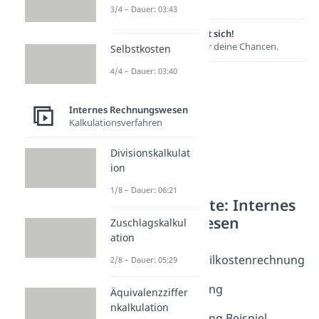
3/4 – Dauer: 03:43
Lernen lohnt sich!
Entdecke hier deine Chancen.
Selbstkosten
4/4 – Dauer: 03:40
Internes Rechnungswesen
Kalkulationsverfahren
Divisionskalkulat
ion
1/8 – Dauer: 06:21
Weitere Inhalte: Internes
Rechnungswesen
Zuschlagskalkul
ation
Kostenrechnungen
Vollkosten- und Teilkostenrechnung
2/8 – Dauer: 05:29
Dauer: 04:07
Plankostenrechnung
Äquivalenzziffer
Dauer: 04:49
nkalkulation
Plankostenrechnung Beispiel