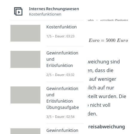
gegebene Formel:
Internes Rechnungswesen
Kostenfunktionen
=
Kostenfunktion
1/5 – Dauer: 03:23
Diese 5.000 €
Gewinnfunktion
und
Beschäftigungsabweichung sind
Erlösfunktion
dadurch entstanden, dass die
2/5 – Dauer: 03:32
gleichen Fixkosten auf weniger
Gummienten, nämlich auf nur
Gewinnfunktion
und
50.000 Stück aufgeteilt wurden. Die
Erlösfunktion
Fixkosten sind also nicht voll
Übungsaufgabe
ausgeschöpft worden.
3/5 – Dauer: 02:54
Verbrauchs- und Preisabweichung
Gewinnfunktion