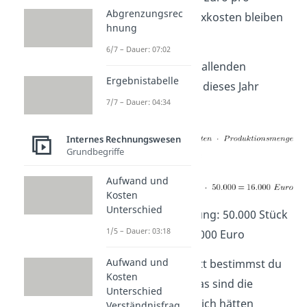
Abgrenzungsrec
Gummiente. Die Fixkosten bleiben
hnung
allerdings gleich.
6/7 – Dauer: 07:02
Die tatsächlich anfallenden
Ergebnistabelle
Gesamtkosten für dieses Jahr
7/7 – Dauer: 04:34
betragen also:
Internes Rechnungswesen
Grundbegriffe
=
Aufwand und
Kosten
Unterschied
Ist-Beschäftigung: 50.000 Stück
1/5 – Dauer: 03:18
Ist-Kosten: 16.000 Euro
Aufwand und
Im nächsten Schritt bestimmst du
Kosten
die
Soll-Kosten.
Das sind die
Unterschied
Kosten, die eigentlich hätten
Verständnisfrag