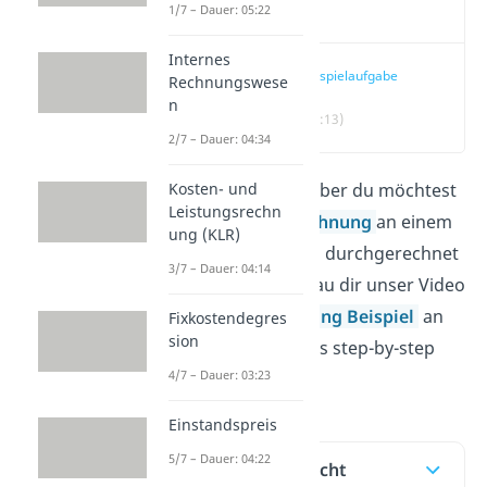
Video
1/7 – Dauer: 05:22
Internes
Beispielaufgabe
Rechnungswese
n
(00:13)
2/7 – Dauer: 04:34
Kosten- und
Die Theorie sitzt, aber du möchtest
Leistungsrechn
die
Plankostenrechnung
an einem
ung (KLR)
konkreten Beispiel durchgerechnet
3/7 – Dauer: 04:14
haben? Dann schau dir unser Video
Plankostenrechnung Beispiel
an
Fixkostendegres
sion
und wir gehen alles step-by-step
4/7 – Dauer: 03:23
mit dir durch!
Einstandspreis
5/7 – Dauer: 04:22
Inhaltsübersicht