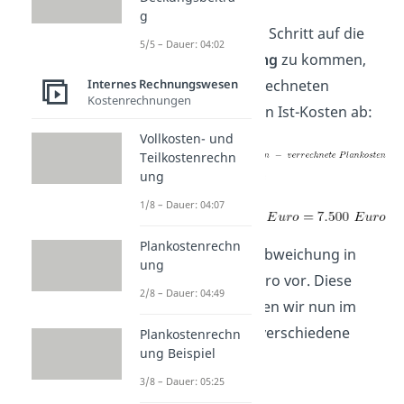
g
Um nun im letzten Schritt auf die
5/5 – Dauer: 04:02
Gesamtabweichung
zu kommen,
Internes Rechnungswesen
ziehen wir die verrechneten
Kostenrechnungen
Plankosten von den Ist-Kosten ab:
Vollkosten- und
Teilkostenrechn
=
ung
1/8 – Dauer: 04:07
Plankostenrechn
Es liegt also eine Abweichung in
ung
Höhe von 7.500 Euro vor. Diese
2/8 – Dauer: 04:49
Abweichung können wir nun im
Folgenden durch verschiedene
Plankostenrechn
ung Beispiel
Faktoren erklären.
3/8 – Dauer: 05:25