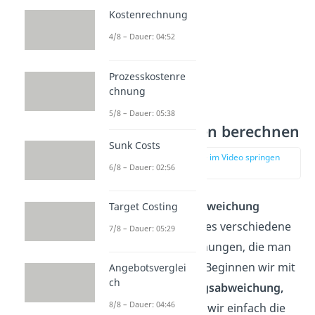
Kostenrechnung
4/8 – Dauer: 04:52
Prozesskostenre
chnung
5/8 – Dauer: 05:38
Abweichungen berechnen
Sunk Costs
zur Stelle im Video springen
6/8 – Dauer: 02:56
(02:48)
Beschäftigungsabweichung
Target Costing
Wie erwähnt, gibt es verschiedene
7/8 – Dauer: 05:29
Arten von Abweichungen, die man
betrachten muss. Beginnen wir mit
Angebotsverglei
ch
der
Beschäftigungsabweichung,
8/8 – Dauer: 04:46
hierzu verwenden wir einfach die