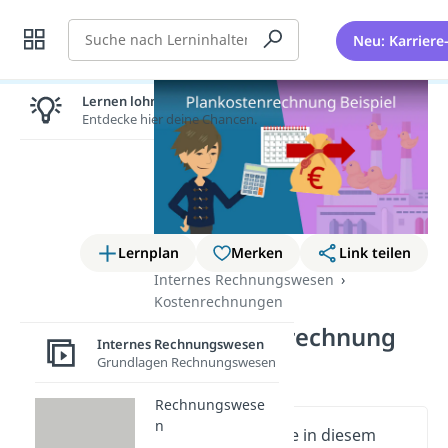
Suche
Neu: Karriere
Lernen lohnt sich!
Entdecke hier deine Chancen.
Lernplan
Merken
Link teilen
Internes Rechnungswesen
Kostenrechnungen
Plankostenrechnung
Internes Rechnungswesen
Beispiel
Grundlagen Rechnungswesen
Rechnungswese
n
Wichtige Inhalte in diesem