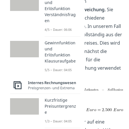
Betrachten wir nun
und
Erlösfunktion
die
Verbrauchsabweichung.
Sie
Verständnisfrag
kommt durch verschiedene
en
Faktoren zustande. In unserem Fall
4/5 – Dauer: 06:06
besteht sie aber vollständig aus der
Abweichung des Preises. Dies wird
Gewinnfunktion
und
deutlich, indem zunächst die
Erlösfunktion
allgemeine Formel für die
Klausuraufgabe
Verbrauchsabweichung verwendet
5/5 – Dauer: 04:05
wird:
Internes Rechnungswesen
Preisgrenzen- und Extrema
=
Kurzfristige
Preisuntergrenz
e
Somit kommen wir auf eine
1/3 – Dauer: 04:05