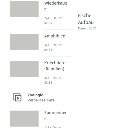
Wiederkäue
r
Sibirische
Gepard
Fische
2/4 – Dauer:
r Tiger
Dauer: 03:58
Aufbau
02:25
Dauer: 03:06
Dauer: 05:21
Amphibien
3/4 – Dauer:
04:33
Kriechtiere
(Reptilien)
4/4 – Dauer:
03:34
Zoologie
Wirbellose Tiere
Spinnentier
e
1/2 – Dauer: