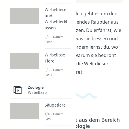
Wirbeltiere
In diesem Erklärvideo geht es um den
und
Puma, ein faszinierendes Raubtier aus
Wirbeltierkl
assen
der Familie der Katzen. Du erfährst, wie
2/3 – Dauer:
Pumas aussehen, was sie fressen und
04:46
wie sie jagen. Außerdem lernst du, wo
Wirbellose
Pumas leben und warum sie bedroht
Tiere
sind. Tauche ein in die Welt dieser
3/3 – Dauer:
majestätischen Tiere!
04:11
Zoologie
Wirbeltiere
Säugetiere
1/4 – Dauer:
Beliebte Inhalte aus dem Bereich
04:56
Zoologie