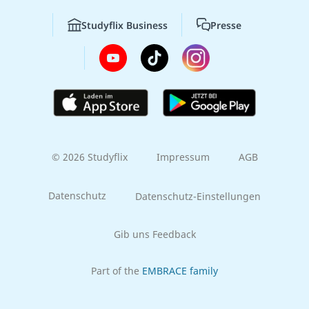
Studyflix Business
Presse
© 2026 Studyflix
Impressum
AGB
Datenschutz
Datenschutz-Einstellungen
Gib uns Feedback
Part of the
EMBRACE family