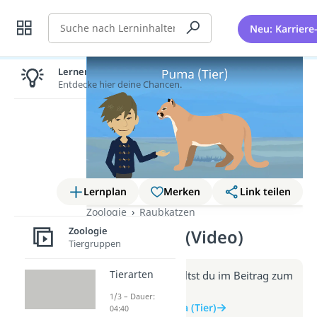
Suche
Neu: Karriere
Lernen lohnt sich!
Entdecke hier deine Chancen.
Lernplan
Merken
Link teilen
Zoologie
Raubkatzen
Zoologie
Puma (Tier) (Video)
Tiergruppen
Tierarten
Weitere Infos erhältst du im Beitrag zum
Video
1/3 – Dauer:
zum Beitrag: Puma (Tier)
04:40