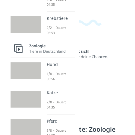
04:35
Krebstiere
2/2 – Dauer:
03:53
Zoologie
Lernen lohnt sich!
Tiere in Deutschland
Entdecke hier deine Chancen.
Hund
1/8 – Dauer:
03:56
Katze
2/8 – Dauer:
04:35
Pferd
Weitere Inhalte: Zoologie
3/8 – Dauer: