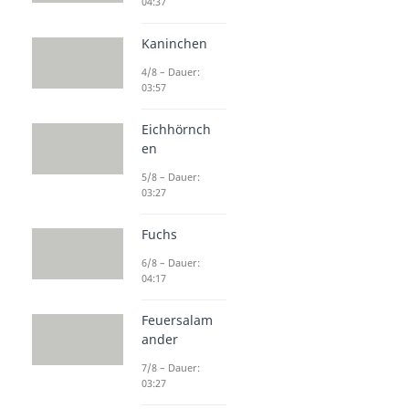
04:37
Raubkatzen
Ozelot
Kaninchen
Dauer: 04:02
Jaguar (Tier)
4/8 – Dauer:
Dauer: 03:58
03:57
Puma (Tier)
Dauer: 02:58
Eichhörnch
Sibirischer Tiger
en
Dauer: 03:06
Gepard
5/8 – Dauer:
03:27
Dauer: 03:58
Fuchs
6/8 – Dauer:
04:17
Feuersalam
ander
7/8 – Dauer:
03:27