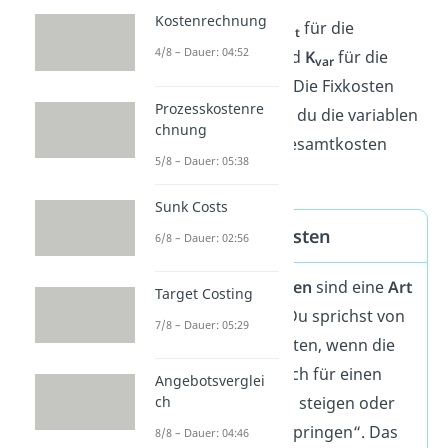
Kostenrechnung
Dabei steht
K
für die
gesamt
4/8 – Dauer: 04:52
Gesamtkosten
und
K
für die
var
variablen Kosten
. Die Fixkosten
Prozesskostenre
erhältst du, indem du die variablen
chnung
Kosten von den Gesamtkosten
5/8 – Dauer: 05:38
abziehst.
Sunk Costs
Sprungfixe Kosten
6/8 – Dauer: 02:56
Sprungfixe Kosten
sind eine
Art
Target Costing
von Fixkosten
. Du sprichst von
7/8 – Dauer: 05:29
sprungfixen Kosten, wenn die
Fixkosten plötzlich für einen
Angebotsverglei
ch
kurzen Zeitraum steigen oder
sinken — also „springen“.
Das
8/8 – Dauer: 04:46