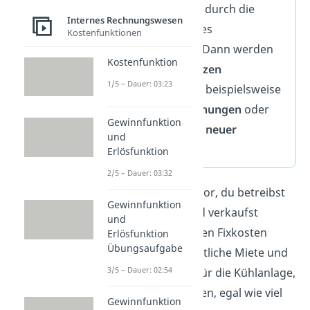
passiert oftmals durch die
Internes Rechnungswesen
Erweiterung eines
Kostenfunktionen
Unternehmens. Dann werden
Kostenfunktion
bestimmte
Grenzen
1/5 – Dauer: 03:23
überschritten
–- beispielsweise
durch
Mieterhöhungen
oder
Gewinnfunktion
die Anschaffung
neuer
und
Maschinen
.
Erlösfunktion
2/5 – Dauer: 03:32
Beispiel
: Stell dir vor, du betreibst
Gewinnfunktion
einen Eisladen und verkaufst
und
Eiskugeln. Zu deinen Fixkosten
Erlösfunktion
Übungsaufgabe
gehören die monatliche Miete und
3/5 – Dauer: 02:54
die Stromkosten für die Kühlanlage,
die konstant bleiben, egal wie viel
Gewinnfunktion