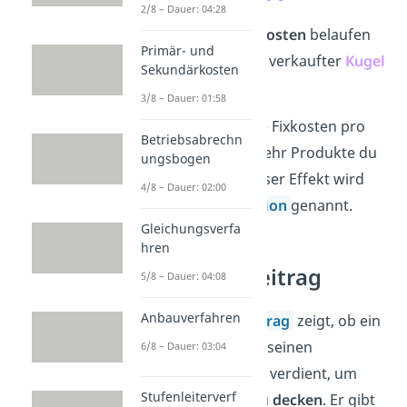
2/8 – Dauer: 04:28
Das heißt, die
Fixkosten
belaufen
Primär- und
sich auf
0,65 €
pro
verkaufter
Kugel
Sekundärkosten
Eis
.
3/8 – Dauer: 01:58
Gut zu wissen:
Die Fixkosten pro
Betriebsabrechn
Stück sinken, je mehr Produkte du
ungsbogen
produzierst — dieser Effekt wird
4/8 – Dauer: 02:00
Fixkostendegression
genannt.
Gleichungsverfa
hren
Deckungsbeitrag
5/8 – Dauer: 04:08
Anbauverfahren
Der
Deckungsbeitrag
zeigt, ob ein
Unternehmen mit seinen
6/8 – Dauer: 03:04
Einnahmen genug verdient, um
Stufenleiterverf
seine
Fixkosten
zu
decken
. Er gibt