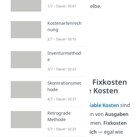
Das bedeutet dasselbe.
1/7 – Dauer: 05:07
Kostenartenrech
nung
2/7 – Dauer: 05:16
Inventurmethod
e
3/7 – Dauer: 02:25
Unterschied Fixkosten
Skontrationsmet
und variable Kosten
hode
4/7 – Dauer: 02:31
Fixkosten
und
variable Kosten
sind
Retrograde
die zwei Hauptarten von
Ausgaben
Methode
in jedem Unternehmen.
Fixkosten
5/7 – Dauer: 02:25
bleiben
immer gleich
— egal wie