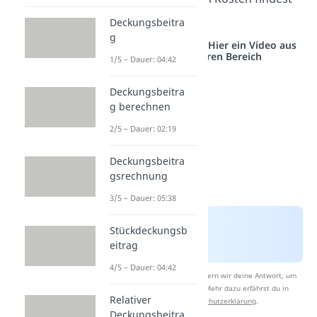
du
hier.
Deckungsbeitra
g
Studyflix vernetzt: Hier ein Video aus
einem anderen Bereich
1/5 – Dauer: 04:42
Deckungsbeitra
g berechnen
2/5 – Dauer: 02:19
Deckungsbeitra
gsrechnung
3/5 – Dauer: 05:38
Stückdeckungsb
eitrag
4/5 – Dauer: 04:42
Nach Beantwortung speichern wir deine Antwort, um
Studyflix zu verbessern. Mehr dazu erfährst du in
Relativer
unserer
Datenschutzerklärung
.
Deckungsbeitra