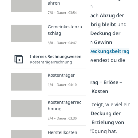
ahren
an, wie viel von den
7/8 – Dauer: 03:54
Verkaufserlösen
nach Abzug
der
variablen Kosten
übrig bleibt
und
Gemeinkostenzu
wie viel davon zur
Deckung der
schlag
Fixkosten
und zum
Gewinn
8/8 – Dauer: 04:47
beiträgt. Um den
Deckungsbeitrag
Internes Rechnungswesen
zu berechnen,
verwendest du die
Kostenträgerrechnung
folgende Formel:
Kostenträger
Deckungsbeitrag
=
Erlöse
–
1/4 – Dauer: 04:10
variable Kosten
Kostenträgerrec
Diese Berechnung zeigt, wie viel ein
hnung
Unternehmen zur
Deckung der
2/4 – Dauer: 03:30
Fixkosten
und zur
Erzielung von
Gewinnen
zur Verfügung hat.
Herstellkosten