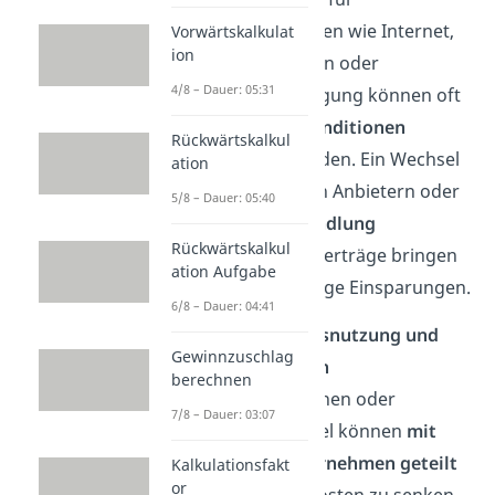
Dienstleistungen wie Internet,
Vorwärtskalkulat
ion
Versicherungen oder
4/8 – Dauer: 05:31
Energieversorgung können oft
günstigere Konditionen
Rückwärtskalkul
gefunden werden. Ein Wechsel
ation
zu günstigeren Anbietern oder
5/8 – Dauer: 05:40
die
Neuverhandlung
Rückwärtskalkul
bestehender Verträge bringen
ation Aufgabe
hier oft sofortige Einsparungen.
6/8 – Dauer: 04:41
Gemeinschaftsnutzung und
Gewinnzuschlag
Kooperationen
berechnen
Büros, Maschinen oder
7/8 – Dauer: 03:07
Transportmittel können
mit
anderen Unternehmen geteilt
Kalkulationsfakt
or