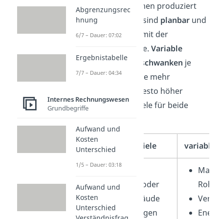
viel ein Unternehmen produziert
Abgrenzungsrec
oder verkauft. Sie sind
planbar
und
hnung
ändern sich nicht mit der
6/7 – Dauer: 07:02
Produktionsmenge.
Variable
Ergebnistabelle
Kosten
hingegen
schwanken
je
7/7 – Dauer: 04:34
nach Produktion: Je mehr
produziert wird, desto höher
Internes Rechnungswesen
werden sie. Beispiele für beide
Grundbegriffe
Kostenarten sind:
Aufwand und
Kosten
Fixkosten Beispiele
variable 
Unterschied
1/5 – Dauer: 03:18
Miete für
Mater
Lagerhallen oder
Rohst
Aufwand und
Kosten
Betriebsgebäude
Verpa
Unterschied
Abschreibungen
Energ
Verständnisfrag