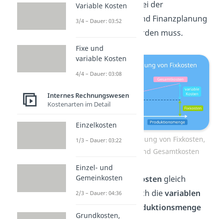
feste Größe
, die bei der
Variable Kosten
Preisgestaltung und Finanzplanung
3/4 – Dauer: 03:52
berücksichtigt werden muss.
Fixe und
variable Kosten
4/4 – Dauer: 03:08
Internes Rechnungswesen
Kostenarten im Detail
Einzelkosten
Graphische Darstellung von Fixkosten,
1/3 – Dauer: 03:22
variable Kosten und Gesamtkosten
Einzel- und
Gemeinkosten
Während die
Fixkosten
gleich
bleiben, passen sich die
variablen
2/3 – Dauer: 04:36
Kosten
an die
Produktionsmenge
Grundkosten,