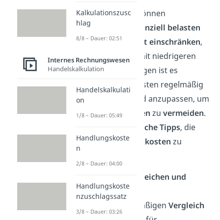
Hohe Fixkosten
Kalkulationszusc
können
hlag
Unternehmen
finanziell belasten
8/8 – Dauer: 02:51
und die
Flexibilität einschränken
,
gerade in Zeiten mit niedrigeren
Internes Rechnungswesen
Handelskalkulation
Umsätzen. Deswegen ist es
hilfreich, die Fixkosten regelmäßig
Handelskalkulati
zu überprüfen und anzupassen, um
on
unnötige Ausgaben
zu
vermeiden
.
1/8 – Dauer: 05:49
Hier sind
5 praktische Tipps
, die
Handlungskoste
helfen können,
Fixkosten
zu
n
reduzieren
:
2/8 – Dauer: 04:00
Anbieter vergleichen und
Handlungskoste
wechseln
nzuschlagssatz
Durch regelmäßigen
Vergleich
3/8 – Dauer: 03:26
von Anbietern
für