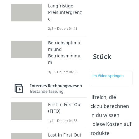
Langfristige
Preisuntergrenz
e
2/3 – Dauer: 04:41
Betriebsoptimu
m und
Fixkosten pro Stück
Betriebsminimu
m
berechnen
3/3 – Dauer: 04:33
zur Stelle im Video springen
(02:17)
Internes Rechnungswesen
Bestanderfassung
Manchmal ist es hilfreich, die
First In First Out
Fixkosten pro Stück
zu berechnen
(FIFO)
— besonders, wenn du wissen
1/4 – Dauer: 04:38
möchtest, wie sich diese Kosten auf
den Preis deiner Produkte
Last In First Out