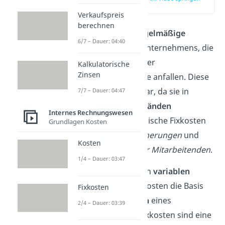
(00:10)
Verkaufspreis
berechnen
Fixkosten
sind
regelmäßige
6/7 – Dauer: 04:40
Ausgaben
eines Unternehmens, die
unabhängig
von der
Kalkulatorische
Zinsen
Produktionsmenge anfallen. Diese
Kosten sind planbar, da sie in
7/7 – Dauer: 04:47
festgelegten Abständen
Internes Rechnungswesen
wiederkehren. Typische Fixkosten
Grundlagen Kosten
sind
Miete
,
Versicherungen
und
Kosten
Grundgehälter der Mitarbeitenden
.
1/4 – Dauer: 03:47
Zusammen mit den
variablen
Kosten
bilden Fixkosten die Basis
Fixkosten
der
Gesamtkosten
eines
2/4 – Dauer: 03:39
Unternehmens. Fixkosten sind eine