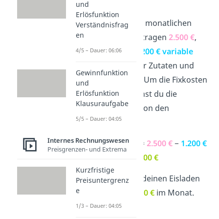
Eis du verkaufst.
und
Erlösfunktion
Angenommen, die monatlichen
Verständnisfrag
en
Gesamtkosten
betragen
2.500 €
,
und davon sind
1.200 €
variable
4/5 – Dauer: 06:06
Kosten
, die z. B. für Zutaten und
Gewinnfunktion
Personal anfallen. Um die Fixkosten
und
zu berechnen, ziehst du die
Erlösfunktion
Klausuraufgabe
variablen Kosten von den
5/5 – Dauer: 04:05
Gesamtkosten ab:
Internes Rechnungswesen
K
= K
− K
=
2.500 €
−
1.200 €
f
gesamt
var
Preisgrenzen- und Extrema
=
1.300 €
Kurzfristige
Die
Fixkosten
für deinen Eisladen
Preisuntergrenz
e
betragen also
1.300 €
im Monat.
1/3 – Dauer: 04:05