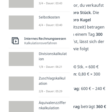
3/4 – Dauer: 03:43
Beispiel
: Stell dir vor, du verkaufst
Kugeln Eis für
2 €
pro Stück
. Die
Selbstkosten
variablen Kosten pro Kugel
4/4 – Dauer: 03:40
(Zutaten und Arbeitszeit) betragen
0,80 €
. Wenn du an einem Tag
300
Internes Rechnungswesen
Kugeln Eis
verkaufst, lässt sich der
Kalkulationsverfahren
Deckungsbeitrag wie folgt
Divisionskalkulat
berechnen:
ion
Erlöse
:
2 € × 300 Stk. = 600 €
1/8 – Dauer: 06:21
Variable Kosten
:
0,80 € × 300
Zuschlagskalkul
Stk. = 240 €
ation
Deckungsbeitrag
:
600 € − 240 €
2/8 – Dauer: 05:29
= 360 €
Äquivalenzziffer
Der
Deckungsbeitrag
beträgt
360 €
nkalkulation