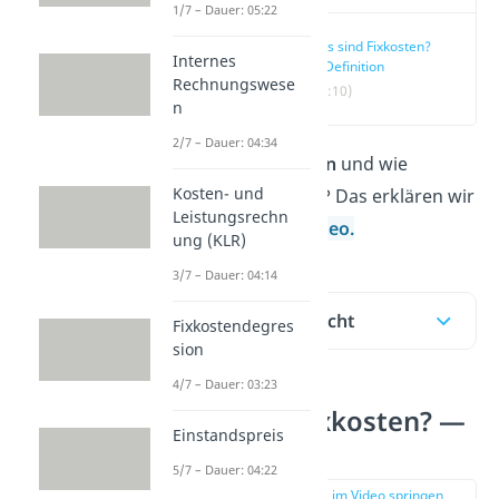
1/7 – Dauer: 05:22
Was sind Fixkosten?
Internes
— Definition
Rechnungswese
(00:10)
n
2/7 – Dauer: 04:34
Was sind
Fixkosten
und wie
Kosten- und
berechnest du sie? Das erklären wir
Leistungsrechn
dir hier und im
Video.
ung (KLR)
3/7 – Dauer: 04:14
Inhaltsübersicht
Fixkostendegres
sion
4/7 – Dauer: 03:23
Was sind Fixkosten? —
Einstandspreis
Definition
5/7 – Dauer: 04:22
zur Stelle im Video springen