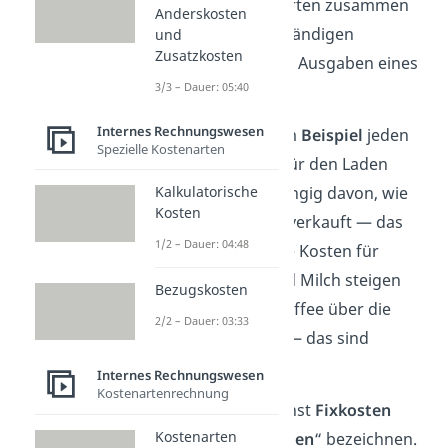
an. Beide Kostenarten zusammen
Anderskosten
geben einen vollständigen
und
Zusatzkosten
Überblick über die Ausgaben eines
3/3 – Dauer: 05:40
Unternehmens.
Internes Rechnungswesen
Ein Café muss zum
Beispiel
jeden
Spezielle Kostenarten
Monat die Miete für den Laden
bezahlen, unabhängig davon, wie
Kalkulatorische
Kosten
viele Getränke es verkauft — das
1/2 – Dauer: 04:48
sind Fixkosten. Die Kosten für
Kaffeebohnen und Milch steigen
Bezugskosten
jedoch, je mehr Kaffee über die
2/2 – Dauer: 03:33
Ladentheke geht — das sind
variable Kosten.
Internes Rechnungswesen
Kostenartenrechnung
Übrigens:
Du kannst
Fixkosten
Kostenarten
auch als „
fixe Kosten
“ bezeichnen.