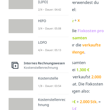
(LIFO)
auswirken. Dafür verwendest du
die folgende Formel:
2/4 – Dauer: 04:42
k
=
K
÷
x
HIFO
f
f
3/4 – Dauer: 05:08
Dabei steht
k
für die
Fixkosten pro
f
Stück
,
K
für die
gesamten
f
LOFO
Fixkosten
und
x
für die
verkaufte
4/4 – Dauer: 05:13
oder produzierte Menge
.
Beispiel
: Deine gesamten
Internes Rechnungswesen
Kostenstellenrechnung
Fixkosten
liegen bei
1.300 €
monatlich, und du verkaufst
2.000
Kostenstelle
Kugeln Eis
im Monat. Die Fixkosten
1/8 – Dauer: 03:54
pro Kugel Eis betragen also:
Kostenstellenrec
k
= K
÷ x =
1.300 €
÷
2.000 Stk.
=
f
f
hnung
0,65 €