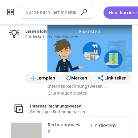
Suche
Neu: Karriere
Lernen lohnt sich!
Entdecke hier deine Chancen.
Lernplan
Merken
Link teilen
Internes Rechnungswesen
Grundlagen Kosten
Fixkosten
Internes Rechnungswesen
Grundlagen Rechnungswesen
Rechnungswese
Wichtige Inhalte in diesem
n
Video