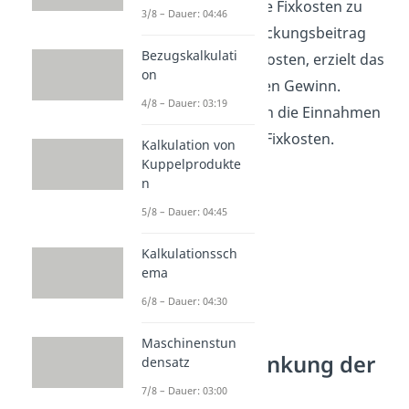
und dient dazu, die Fixkosten zu
3/8 – Dauer: 04:46
decken. Ist der Deckungsbeitrag
Bezugskalkulati
größer als die Fixkosten, erzielt das
on
Unternehmen einen Gewinn.
4/8 – Dauer: 03:19
Andernfalls decken die Einnahmen
nur einen Teil der Fixkosten.
Kalkulation von
Kuppelprodukte
n
5/8 – Dauer: 04:45
Kalkulationssch
ema
6/8 – Dauer: 04:30
Maschinenstun
Tipps zur Senkung der
densatz
Fixkosten
7/8 – Dauer: 03:00