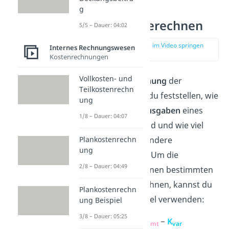
g
Fixkosten berechnen
5/5 – Dauer: 04:02
zur Stelle im Video springen
Internes Rechnungswesen
(01:25)
Kostenrechnungen
Vollkosten- und
Durch die
Berechnung
der
Teilkostenrechn
Fixkosten
kannst du feststellen, wie
ung
hoch die
festen Ausgaben
eines
1/8 – Dauer: 04:07
Unternehmens sind und wie viel
Spielraum es für andere
Plankostenrechn
ung
Investitionen gibt. Um die
2/8 – Dauer: 04:49
Fixkosten
K
für einen bestimmten
f
Zeitraum zu berechnen, kannst du
Plankostenrechn
die folgende Formel verwenden:
ung Beispiel
3/8 – Dauer: 05:25
K
=
K
−
K
f
gesamt
var