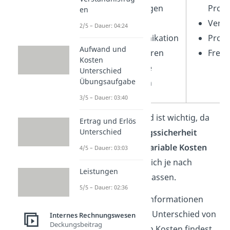
Versicherungen
Prod
en
Kosten für
Vers
2/5 – Dauer: 04:24
Telekommunikation
Provi
Aufwand und
Lizenzgebühren
Frem
Kosten
oder Patente
Unterschied
Übungsaufgabe
Leasingraten
3/5 – Dauer: 03:40
Dieser Unterschied ist wichtig, da
Ertrag und Erlös
Fixkosten
Planungssicherheit
Unterschied
bieten, während
variable Kosten
4/5 – Dauer: 03:03
flexibel
sind und sich je nach
Leistungen
Geschäftslage anpassen.
5/5 – Dauer: 02:36
Tipp:
Noch mehr Informationen
und Beispiele zum Unterschied von
Internes Rechnungswesen
Deckungsbeitrag
fixen und variablen Kosten findest