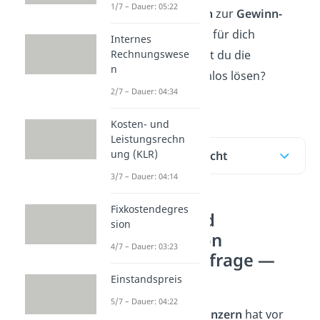
1/7 – Dauer: 05:22
Verständnisfragen
zur
Gewinn-
und
Erlösfunktion
für dich
Internes
Rechnungswese
vorbereitet. Kannst du die
n
Aufgaben problemlos lösen?
2/7 – Dauer: 04:34
Probiere es aus.
Kosten- und
Leistungsrechn
ung (KLR)
Inhaltsübersicht
3/7 – Dauer: 04:14
Fixkostendegres
Gewinn- und
sion
Erlösfunktion
4/7 – Dauer: 03:23
Verständnisfrage —
Gewinn
Einstandspreis
5/7 – Dauer: 04:22
Ein großer
Autokonzern
hat vor