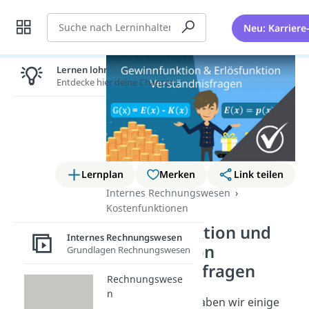
Suche
Neu: Karriere
Lernen lohnt sich!
Entdecke hier deine Chancen.
Lernplan
Merken
Link teilen
Internes Rechnungswesen
Kostenfunktionen
Gewinnfunktion und
Internes Rechnungswesen
Erlösfunktion
Grundlagen Rechnungswesen
Verständnisfragen
Rechnungswese
n
In diesem Video haben wir einige