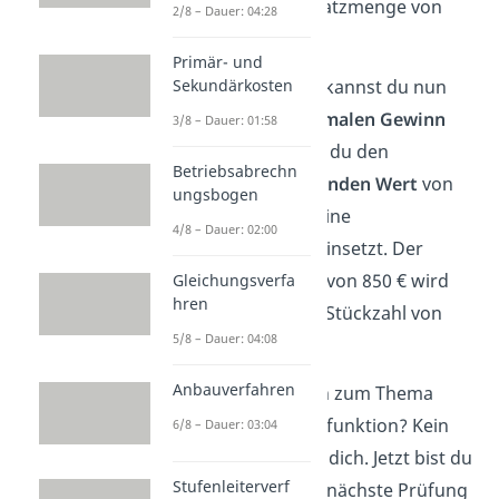
eine optimale Absatzmenge von
2/8 – Dauer: 04:28
zehn
Stück
.
Primär- und
Mit dieser Menge kannst du nun
Sekundärkosten
auch deinen
maximalen Gewinn
3/8 – Dauer: 01:58
berechnen, indem du den
Betriebsabrechn
gewinnmaximierenden Wert
von
ungsbogen
zehn einfach in deine
4/8 – Dauer: 02:00
Gewinnfunktion
einsetzt. Der
maximale Gewinn von 850 € wird
Gleichungsverfa
hren
bei der optimalen Stückzahl von
5/8 – Dauer: 04:08
zehn erzielt.
Anbauverfahren
Verständnisfragen zum Thema
Gewinn- und Erlösfunktion? Kein
6/8 – Dauer: 03:04
Problem mehr für dich. Jetzt bist du
Stufenleiterverf
bestens auf deine nächste Prüfung