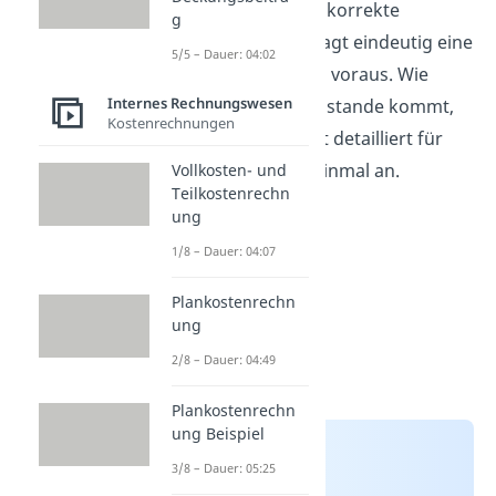
Prognose B ist die korrekte
g
Antwort. Nur sie sagt eindeutig eine
5/5 – Dauer: 04:02
Gewinnsteigerung voraus. Wie
Internes Rechnungswesen
dieses Ergebnis zustande kommt,
Kostenrechnungen
sehen wir uns jetzt detailliert für
jede Vorhersage einmal an.
Vollkosten- und
Teilkostenrechn
ung
1/8 – Dauer: 04:07
Plankostenrechn
ung
2/8 – Dauer: 04:49
Plankostenrechn
ung Beispiel
3/8 – Dauer: 05:25