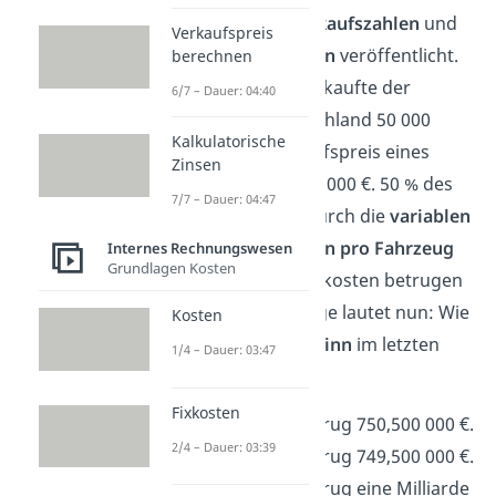
kurzem seine
Verkaufszahlen
und
Verkaufspreis
Produktionskosten
veröffentlicht.
berechnen
Im letzten Jahr verkaufte der
6/7 – Dauer: 04:40
Konzern in Deutschland 50 000
Kalkulatorische
Autos. Der Verkaufspreis eines
Zinsen
Wagens lag bei 30 000 €. 50 % des
7/7 – Dauer: 04:47
Preises wurden durch die
variablen
Produktionskosten pro Fahrzeug
Internes Rechnungswesen
Grundlagen Kosten
abgedeckt. Die Fixkosten betrugen
500 000 €. Die Frage lautet nun: Wie
Kosten
hoch war der
Gewinn
im letzten
1/4 – Dauer: 03:47
Jahr?
Fixkosten
A. Der Gewinn betrug 750,500 000 €.
2/4 – Dauer: 03:39
B. Der Gewinn betrug 749,500 000 €.
C. Der Gewinn betrug eine Milliarde