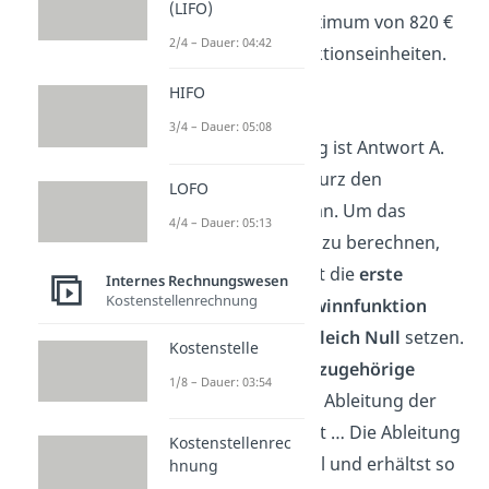
(LIFO)
C. Das Gewinnmaximum von 820 €
2/4 – Dauer: 04:42
liegt bei 20 Produktionseinheiten.
HIFO
Antwort
3/4 – Dauer: 05:08
Die richtige Lösung ist Antwort A.
Schauen wir uns kurz den
LOFO
Rechenweg dazu an. Um das
4/4 – Dauer: 05:13
Gewinnmaximum
zu berechnen,
musst du zunächst die
erste
Internes Rechnungswesen
Kostenstellenrechnung
Ableitung
der
Gewinnfunktion
bilden und diese
gleich Null
setzen.
Kostenstelle
Du erhältst so die
zugehörige
1/8 – Dauer: 03:54
Absatzmenge
. Die Ableitung der
Gewinnfunktion ist … Die Ableitung
Kostenstellenrec
setzt du gleich Null und erhältst so
hnung