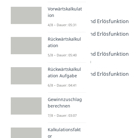
Kostenfunktionen
Kostenfunktion
Vorwärtskalkulat
ion
Dauer: 03:23
Gewinnfunktion und Erlösfunktion
4/8 – Dauer: 05:31
Dauer: 03:32
Gewinnfunktion und Erlösfunktion
Rückwärtskalkul
Übungsaufgabe
ation
Dauer: 02:54
Gewinnfunktion und Erlösfunktion
5/8 – Dauer: 05:40
Verständnisfragen
Dauer: 06:06
Rückwärtskalkul
Gewinnfunktion und Erlösfunktion
ation Aufgabe
Klausuraufgabe
6/8 – Dauer: 04:41
Dauer: 04:05
Gewinnzuschlag
berechnen
7/8 – Dauer: 03:07
Kalkulationsfakt
or