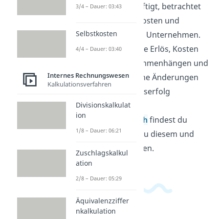
Wirtschaft beschäftigt, betrachtet
3/4 – Dauer: 03:43
Preise, Mengen, Kosten und
Selbstkosten
Entscheidungen in Unternehmen.
Dabei wird klar, wie Erlös, Kosten
4/4 – Dauer: 03:40
und Gewinn zusammenhängen und
Internes Rechnungswesen
warum schon kleine Änderungen
Kalkulationsverfahren
den Unternehmenserfolg
beeinflussen. Im
Divisionskalkulat
ion
Wirtschaftsbereich
findest du
1/8 – Dauer: 06:21
passende Videos zu diesem und
verwandten Themen.
Zuschlagskalkul
ation
2/8 – Dauer: 05:29
Äquivalenzziffer
nkalkulation