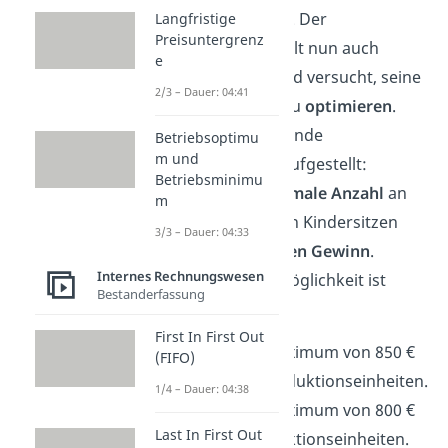
Gewinnmaximum
. Der
Langfristige
Preisuntergrenz
Autohersteller stellt nun auch
e
Kindersitze her und versucht, seine
2/3 – Dauer: 04:41
Produktion
dort zu
optimieren
.
Dafür wurde folgende
Betriebsoptimu
m und
Gewinnfunktion aufgestellt:
Betriebsminimu
Berechne die
optimale Anzahl
an
m
zu produzierenden Kindersitzen
3/3 – Dauer: 04:33
und den
maximalen
Gewinn
.
Internes Rechnungswesen
Welche Antwortmöglichkeit ist
Bestanderfassung
demnach korrekt?
First In First Out
A. Das Gewinnmaximum von 850 €
(FIFO)
liegt bei zehn Produktionseinheiten.
1/4 – Dauer: 04:38
B. Das Gewinnmaximum von 800 €
Last In First Out
liegt bei 15 Produktionseinheiten.