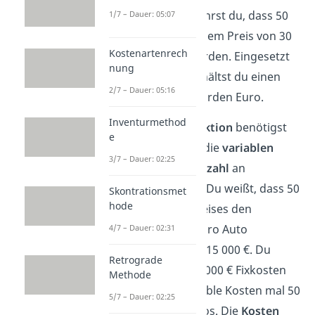
den Angaben erfährst du, dass 50
1/7 – Dauer: 05:07
000 Autos zu je einem Preis von 30
Kostenartenrech
000 € verkauft wurden. Eingesetzt
nung
in die Funktion erhältst du einen
2/7 – Dauer: 05:16
Erlös
von 1,5 Milliarden Euro.
Inventurmethod
Für die
Kostenfunktion
benötigst
e
du die
Fixkosten,
die
variablen
3/7 – Dauer: 02:25
Kosten
und die
Anzahl
an
verkauften Autos. Du weißt, dass 50
Skontrationsmet
hode
% des Verkaufspreises den
variablen Kosten pro Auto
4/7 – Dauer: 02:31
entsprechen, also 15 000 €. Du
Retrograde
rechnest also 500 000 € Fixkosten
Methode
plus 15 000 € variable Kosten mal 50
5/7 – Dauer: 02:25
000 verkaufte Autos. Die
Kosten