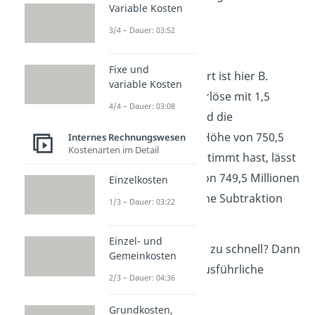
Variable Kosten
Euro.
3/4 – Dauer: 03:52
Antwort
Fixe und
Die richtige Antwort ist hier B.
variable Kosten
Nachdem du die Erlöse mit 1,5
4/4 – Dauer: 03:08
Milliarden Euro und die
Gesamtkosten in Höhe von 750,5
Internes Rechnungswesen
Kostenarten im Detail
Millionen Euro bestimmt hast, lässt
sich der Gewinn von 749,5 Millionen
Einzelkosten
Euro durch einfache Subtraktion
1/3 – Dauer: 03:22
berechnen.
Einzel- und
Ging dir das etwas zu schnell? Dann
Gemeinkosten
kommt jetzt der ausführliche
2/3 – Dauer: 04:36
Lösungsweg.
Grundkosten,