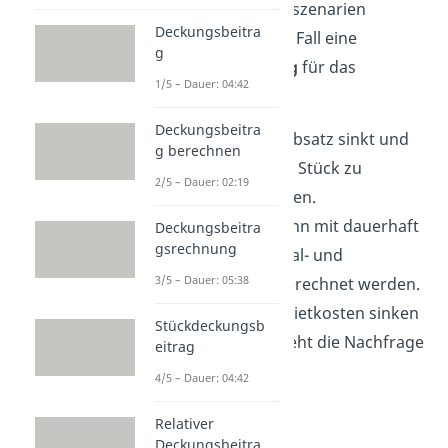
der drei Prognoseszenarien
Deckungsbeitra
bedeutet in jedem Fall eine
g
Gewinnsteigerung
für das
1/5 – Dauer: 04:42
Unternehmen?
Deckungsbeitra
Prognose A:
Der Absatz sinkt und
g berechnen
die Kosten, um ein Stück zu
2/5 – Dauer: 02:19
produzieren, steigen.
Prognose B:
Es kann mit dauerhaft
Deckungsbeitra
gsrechnung
sinkenden Personal- und
3/5 – Dauer: 05:38
Rohstoffkosten gerechnet werden.
Prognose C:
Die Mietkosten sinken
Stückdeckungsb
und gleichzeitig geht die Nachfrage
eitrag
zurück.
4/5 – Dauer: 04:42
Antowort
Relativer
Deckungsbeitra