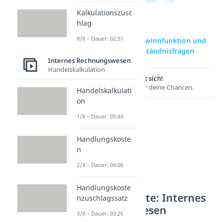
Kalkulationszusc
hlag
8/8 – Dauer: 02:51
zur Videoseite: Gewinnfunktion und
Erlösfunktion Verständnisfragen
Internes Rechnungswesen
Handelskalkulation
Lernen lohnt sich!
Entdecke hier deine Chancen.
Handelskalkulati
on
1/8 – Dauer: 05:49
Handlungskoste
n
2/8 – Dauer: 04:00
Handlungskoste
Weitere Inhalte: Internes
nzuschlagssatz
Rechnungswesen
3/8 – Dauer: 03:26