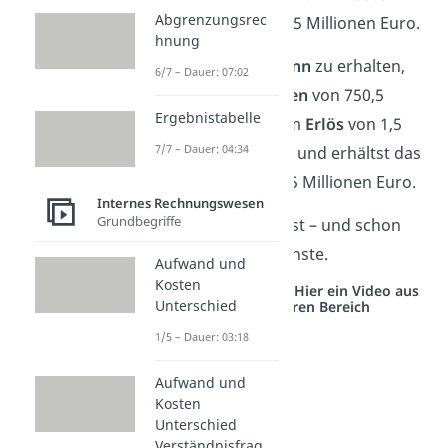
Abgrenzungsrec
lagen also bei 750,5 Millionen Euro.
hnung
Um nun den
Gewinn
zu erhalten,
6/7 – Dauer: 07:02
ziehst du die
Kosten
von 750,5
Ergebnistabelle
Millionen Euro vom
Erlös
von 1,5
7/7 – Dauer: 04:34
Milliarden Euro ab und erhältst das
Ergebnis
von 749,5 Millionen Euro.
Internes Rechnungswesen
Grundbegriffe
Eine Aufgabe gelöst – und schon
geht es an die nächste.
Aufwand und
Kosten
Studyflix vernetzt: Hier ein Video aus
Unterschied
einem anderen Bereich
1/5 – Dauer: 03:18
Aufwand und
Kosten
Unterschied
Verständnisfrag