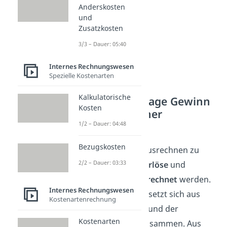
Anderskosten
und
Zusatzkosten
3/3 – Dauer: 05:40
Internes Rechnungswesen
Spezielle Kostenarten
Kalkulatorische
Verständnisfrage Gewinn
Kosten
— ausführlicher
Lösungsweg
1/2 – Dauer: 04:48
Bezugskosten
Um den
Gewinn
ausrechnen zu
2/2 – Dauer: 03:33
können, müssen
Erlöse
und
Gesamtkosten berechnet
werden.
Internes Rechnungswesen
Die
Erlösfunktion
setzt sich aus
Kostenartenrechnung
dem
Stückpreis p
und der
Kostenarten
Absatzmenge x
zusammen. Aus