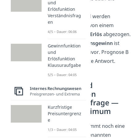
und
variablen Kosten
.
Erlösfunktion
Verständnisfrag
Dementsprechend werden
en
geringere Kosten von einem
4/5 – Dauer: 06:06
gleichbleibenden Erlös
abgezogen.
Dein
Unternehmensgewinn
ist
Gewinnfunktion
daher
höher
als zuvor. Prognose B
und
Erlösfunktion
ist also die korrekte Antwort.
Klausuraufgabe
5/5 – Dauer: 04:05
Gewinn- und
Internes Rechnungswesen
Erlösfunktion
Preisgrenzen- und Extrema
Verständnisfrage —
Kurzfristige
Gewinnmaximum
Preisuntergrenz
e
Zum Abschluss kommt noch eine
1/3 – Dauer: 04:05
Aufgabe zum sogenannten