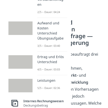
en
2/5 – Dauer: 04:24
Gewinn- und
Aufwand und
Erlösfunktion
Kosten
Unterschied
Verständnisfrage —
Übungsaufgabe
Gewinnsteigerung
3/5 – Dauer: 03:40
Der
Autokonzern
beauftragt drei
Ertrag und Erlös
verschiedene
Unterschied
Beratungsunternehmen,
4/5 – Dauer: 03:03
Prognosen
zur
Markt-
und
Leistungen
Unternehmensentwicklung
5/5 – Dauer: 02:36
abzugeben. In ihren Vorhersagen
treffen die Berater jedoch
Internes Rechnungswesen
unterschiedliche Aussagen. Welche
Deckungsbeitrag