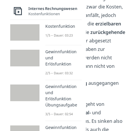
werden. Es sinken zwar die Kosten,
Internes Rechnungswesen
Kostenfunktionen
da weniger Miete anfällt, jedoch
sinken
gleichzeitig die
erzielbaren
Kostenfunktion
Erlöse
, da durch die
zurückgehende
1/5 – Dauer: 03:23
Nachfrage
weniger abgesetzt
werden kann. Angaben zur
Gewinnfunktion
Größenordnung werden nicht
und
Erlösfunktion
gemacht. Daher kann nicht von
2/5 – Dauer: 03:32
einer
eindeutigen
Gewinnsteigerung
ausgegangen
Gewinnfunktion
werden.
und
Erlösfunktion
Die Vorhersage B geht von
Übungsaufgabe
sinkenden Personal-
und
3/5 – Dauer: 02:54
Rohstoffkosten
aus. Es sinken also
Gewinnfunktion
sowohl die
fixen
als auch die