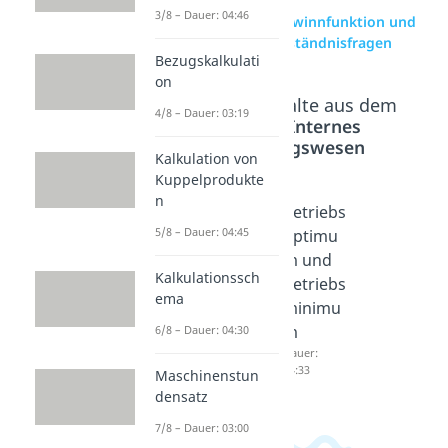
3/8 – Dauer: 04:46
zur Videoseite: Gewinnfunktion und
Erlösfunktion Verständnisfragen
Bezugskalkulati
on
Beliebte Inhalte aus dem
4/8 – Dauer: 03:19
Bereich
Internes
Rechnungswesen
Kalkulation von
Kuppelprodukte
n
Kurzfris
Langfris
Betriebs
5/8 – Dauer: 04:45
tige
tige
optimu
Preisunt
Preisunt
m und
Kalkulationssch
ergrenz
ergrenz
Betriebs
ema
e
e
minimu
Dauer:
Dauer:
m
6/8 – Dauer: 04:30
04:05
04:41
Dauer:
04:33
Maschinenstun
densatz
7/8 – Dauer: 03:00