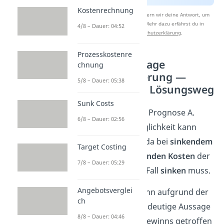
Kostenrechnung
Nach Beantwortung speichern wir deine Antwort, um
Studyflix zu verbessern. Mehr dazu erfährst du in
4/8 – Dauer: 04:52
unserer
Datenschutzerklärung
.
Prozesskostenre
Verständnisfrage
chnung
Gewinnsteigerung —
5/8 – Dauer: 05:38
ausführlicher Lösungsweg
Sunk Costs
Betrachten wir die Prognose A.
6/8 – Dauer: 02:56
Diese Antwortmöglichkeit kann
nicht
richtig sein, da bei
sinkendem
Target Costing
Absatz
und
steigenden Kosten
der
7/8 – Dauer: 05:29
Gewinn
auf jeden Fall
sinken
muss.
Angebotsverglei
Bei Prognose C kann aufgrund der
ch
Angaben
keine
eindeutige Aussage
8/8 – Dauer: 04:46
zum Verlauf des Gewinns getroffen