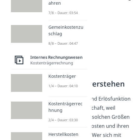
ahren
vorbereitet.
7/8 – Dauer: 03:54
Gemeinkostenzu
schlag
8/8 – Dauer: 04:47
Internes Rechnungswesen
Kostenträgerrechnung
Kostenträger
Wirtschaft verstehen
1/4 – Dauer: 04:10
Gewinnfunktion und Erlösfunktion
Kostenträgerrec
gehören zur Wirtschaft, weil
hnung
Unternehmen mit solchen Größen
2/4 – Dauer: 03:30
ihre Einnahmen, Kosten und ihren
Herstellkosten
Erfolg berechnen. Wer sich mit