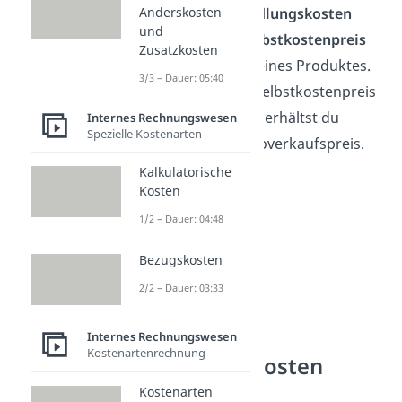
berechneten
Anderskosten
Handlungskosten
und
ergibt sich der
Selbstkostenpreis
Zusatzkosten
für die Fertigung
eines Produktes.
3/3 – Dauer: 05:40
Addierst du zum Selbstkostenpreis
noch den Gewinn, erhältst du
Internes Rechnungswesen
Spezielle Kostenarten
dadurch den Nettoverkaufspreis.
Kalkulatorische
Kosten
1/2 – Dauer: 04:48
Bezugskosten
2/2 – Dauer: 03:33
Internes Rechnungswesen
Kostenartenrechnung
Handlungskosten
Beispiele
Kostenarten