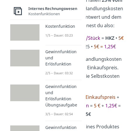
Einkaufspreis
an Handlungskosten
Internes Rechnungswesen
Kostenfunktionen
an. Mit dem Prozentwert und dem
Einkaufspreis rechnest du also:
Kostenfunktion
1/5 – Dauer: 03:23
Handlungskosten/Stück
=
HKZ
•
5€
=
25%
•
5€
= 0,25 •
5€ =
1,25€
Gewinnfunktion
und
Du hast jetzt die Handlungskosten
Erlösfunktion
pro Stück und den Einkaufspreis.
2/5 – Dauer: 03:32
Damit kannst du die Selbstkosten
berechnen:
Gewinnfunktion
und
Selbstkosten
=
Einkaufspreis
+
Erlösfunktion
Übungsaufgabe
Handlungskosten
=
5 €
+
1,25€
=
6,25€
3/5 – Dauer: 02:54
Die Selbstkosten eines Produktes
Gewinnfunktion