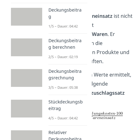
Buchhaltung.
Deckungsbeitra
Wichtig!
Der
Wareneinsatz
ist nicht
g
zu verwechseln mit
1/5 – Dauer: 04:42
den
eingekauften Waren
. Er
Deckungsbeitra
bezeichnet nämlich die
g berechnen
weiterverarbeiteten Produkte und
2/5 – Dauer: 02:19
nicht alle eingekauften.
Deckungsbeitra
Hast du die beiden Werte
ermittelt
,
gsrechnung
kannst du sie in folgende
3/5 – Dauer: 05:38
Handlungskostenzuschlagssatz
Formel
einsetzen:
Stückdeckungsb
eitrag
4/5 – Dauer: 04:42
Relativer
Deckungsbeitra