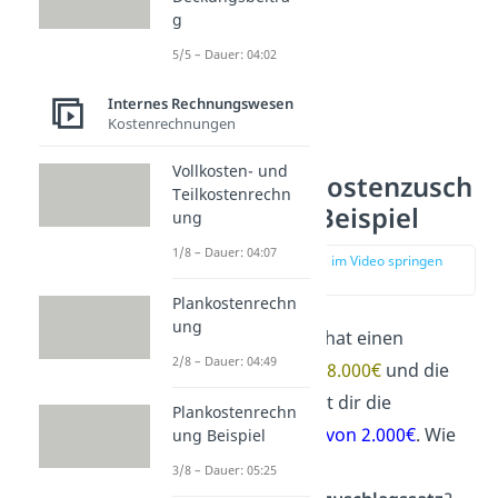
g
5/5 – Dauer: 04:02
Internes Rechnungswesen
Kostenrechnungen
Vollkosten- und
Handlungskostenzusch
Teilkostenrechn
lagssatz — Beispiel
ung
1/8 – Dauer: 04:07
zur Stelle im Video springen
(01:26)
Plankostenrechn
ung
Ein Unternehmen hat einen
2/8 – Dauer: 04:49
Wareneinsatz von 8.000€
und die
Buchhaltung nennt dir die
Plankostenrechn
Handlungskosten von 2.000€
. Wie
ung Beispiel
hoch ist der
3/8 – Dauer: 05:25