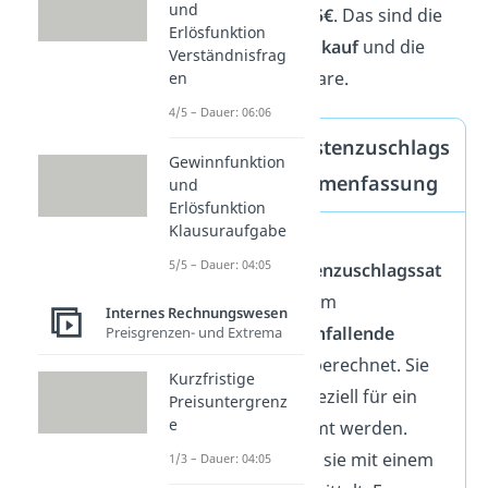
und
liegen also bei
6,25€
. Das sind die
Erlösfunktion
Kosten für den
Einkauf
und die
Verständnisfrag
Produktion
der Ware.
en
4/5 – Dauer: 06:06
Handlungskostenzuschlags
Gewinnfunktion
satz — Zusammenfassung
und
Erlösfunktion
Klausuraufgabe
Mit dem
5/5 – Dauer: 04:05
Handlungskostenzuschlagssat
z
(HKZ) werden im
Internes Rechnungswesen
Unternehmen
anfallende
Preisgrenzen- und Extrema
Gemeinkosten
berechnet. Sie
Kurzfristige
können nicht speziell für ein
Preisuntergrenz
e
Produkt bestimmt werden.
Deshalb werden sie mit einem
1/3 – Dauer: 04:05