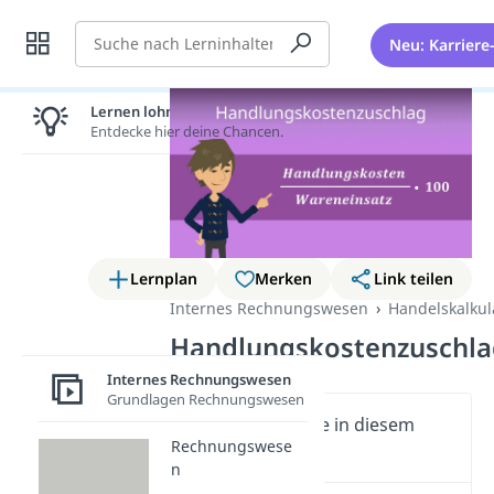
Suche
Neu: Karriere
Lernen lohnt sich!
Entdecke hier deine Chancen.
Lernplan
Merken
Link teilen
Internes Rechnungswesen
Handelskalkul
Handlungskostenzuschla
Internes Rechnungswesen
Grundlagen Rechnungswesen
Wichtige Inhalte in diesem
Rechnungswese
Video
n