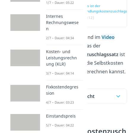
1/7 – Dauer: 05:22
Was ist der
Handlungskostenzuschlagssat
Internes
(00:12)
Rechnungswese
n
In diesem Artikel und im
Video
2/7 – Dauer: 04:34
erklären wir dir, was der
Kosten- und
Handlungskostenzuschlagssatz
ist
Leistungsrechn
und wie du damit die Selbstkosten
ung (KLR)
eines Produktes berechnen kannst.
3/7 – Dauer: 04:14
Fixkostendegres
sion
Inhaltsübersicht
4/7 – Dauer: 03:23
Einstandspreis
Was ist der
5/7 – Dauer: 04:22
Handlungskostenzusch