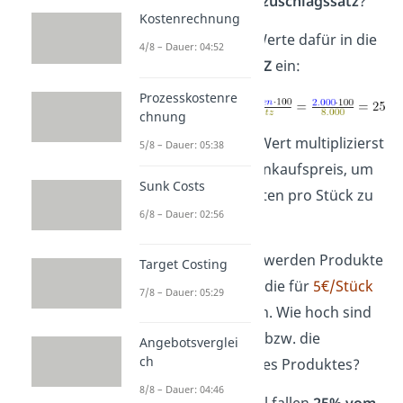
Handlungskostenzuschlagssatz
?
Kostenrechnung
Setze die beiden Werte dafür in die
4/8 – Dauer: 04:52
Formel für den
HKZ
ein:
Prozesskostenre
chnung
Den errechneten Wert multiplizierst
5/8 – Dauer: 05:38
du nun mit dem Einkaufspreis, um
Sunk Costs
die Handlungskosten pro Stück zu
6/8 – Dauer: 02:56
erhalten.
In der Produktion werden Produkte
Target Costing
weiterverarbeitet, die für
5€/Stück
7/8 – Dauer: 05:29
eingekauft wurden. Wie hoch sind
die
Selbstkosten
, bzw. die
Angebotsverglei
ch
Gesamtkosten eines Produktes?
8/8 – Dauer: 04:46
Bei diesem Beispiel fallen
25% vom