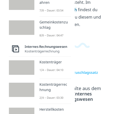
Verkaufspreis entsteht. Im
ahren
Wirtschaftsbereich
findest du
7/8 – Dauer: 03:54
passende Videos zu diesem und
Gemeinkostenzu
verwandten Themen.
schlag
8/8 – Dauer: 04:47
Internes Rechnungswesen
Kostenträgerrechnung
Kostenträger
zur Videoseite:
1/4 – Dauer: 04:10
Handlungskostenzuschlagssatz
Kostenträgerrec
Beliebte Inhalte aus dem
hnung
Bereich
Internes
2/4 – Dauer: 03:30
Rechnungswesen
Herstellkosten