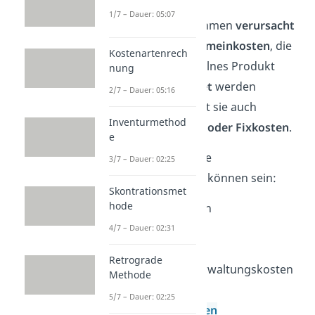
1/7 – Dauer: 05:07
In jedem Unternehmen
verursacht
die Produktion
Gemeinkosten
, die
Kostenartenrech
nicht
auf ein einzelnes Produkt
nung
heruntergerechnet
werden
2/7 – Dauer: 05:16
können. Du nennst sie auch
Inventurmethod
Handlungskosten oder Fixkosten
.
e
Beispiele für solche
3/7 – Dauer: 02:25
Handlungskosten
können sein:
Skontrationsmet
hode
Personalkosten
Miete
4/7 – Dauer: 02:31
Heizkosten
Retrograde
allgemeine Verwaltungskosten
Methode
Logistikkosten
5/7 – Dauer: 02:25
Abschreibungen