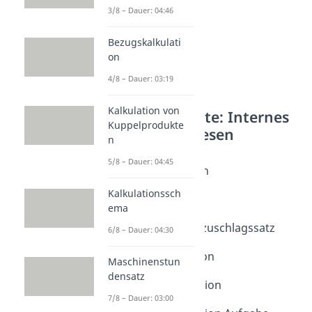
3/8 – Dauer: 04:46
Bezugskalkulati
on
4/8 – Dauer: 03:19
Kalkulation von
Weitere Inhalte: Internes
Kuppelprodukte
Rechnungswesen
n
Handelskalkulation
5/8 – Dauer: 04:45
Handelskalkulation
Dauer: 05:49
Kalkulationssch
Handlungskosten
ema
Dauer: 04:00
Handlungskostenzuschlagssatz
6/8 – Dauer: 04:30
Dauer: 03:26
Vorwärtskalkulation
Maschinenstun
Dauer: 05:31
densatz
Rückwärtskalkulation
7/8 – Dauer: 03:00
Dauer: 05:40