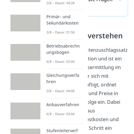
2/8 – Dauer: 04:28
(ausklappen)
Primär- und
Sekundärkosten
3/8 – Dauer: 01:58
Kalkulation verstehen
Betriebsabrechn
Der Handlungskostenzuschlagssatz
ungsbogen
gehört zur Kalkulation und ist ein
4/8 – Dauer: 02:00
fester Teil der Preisermittlung im
Gleichungsverfa
Unternehmen. Wer sich mit
hren
Kalkulation beschäftigt, ordnet
5/8 – Dauer: 04:08
Kosten, Zuschläge und Preise in
eine klare Reihenfolge ein. Dabei
Anbauverfahren
wird deutlich, wie aus
6/8 – Dauer: 03:04
Einkaufspreis, Selbstkosten und
Gewinn Schritt für Schritt ein
Stufenleiterverf