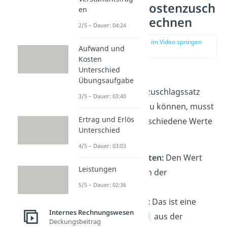
Handlungskostenzusch
en
lagssatz berechnen
2/5 – Dauer: 04:24
zur Stelle im Video springen
Aufwand und
(00:41)
Kosten
Unterschied
Um den
Übungsaufgabe
Handlungskostenzuschlagssatz
3/5 – Dauer: 03:40
(
HKZ
) berechnen zu können, musst
Ertrag und Erlös
du zuerst zwei verschiedene Werte
Unterschied
bestimmen:
4/5 – Dauer: 03:03
Handlungskosten:
Den Wert
Leistungen
erfährst du von der
5/5 – Dauer: 02:36
Buchhaltung.
Wareneinsatz
:
Das ist eine
Internes Rechnungswesen
Lagerkennzahl
aus der
Deckungsbeitrag