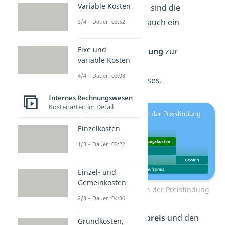
Variable Kosten
Dementsprechend sind die
Handlungskosten auch ein
3/4 – Dauer: 03:52
Teilschritt der
Fixe und
Kalkulationsrechnung
zur
variable Kosten
Bestimmung des
4/4 – Dauer: 03:08
Nettoverkaufspreises.
Internes Rechnungswesen
Kostenarten im Detail
Einzelkosten
1/3 – Dauer: 03:22
Einzel- und
Gemeinkosten
Handlungskosten in der Preisfindung
2/3 – Dauer: 04:36
Aus dem
Einkaufspreis
und den
Grundkosten,