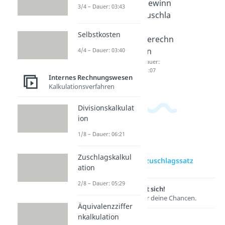
Vorwärt
Rückwä
Gewinn
3/4 – Dauer: 03:43
skalkula
rtskalku
zuschla
tion
lation
g
Selbstkosten
Dauer:
Dauer:
berechn
05:31
05:40
en
4/4 – Dauer: 03:40
Dauer:
03:07
Internes Rechnungswesen
Kalkulationsverfahren
Divisionskalkulat
ion
1/8 – Dauer: 06:21
zur Videoseite:
Zuschlagskalkul
Handlungskostenzuschlagssatz
ation
2/8 – Dauer: 05:29
Lernen lohnt sich!
Entdecke hier deine Chancen.
Äquivalenzziffer
nkalkulation