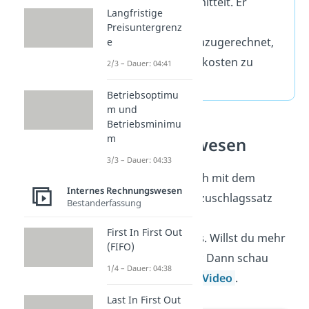
Prozentwert ermittelt. Er
Langfristige
wird
auf den
Preisuntergrenz
Einkaufspreis
dazugerechnet,
e
um so die Selbstkosten zu
2/3 – Dauer: 04:41
erhalten.
Betriebsoptimu
m und
Betriebsminimu
m
Rechnungswesen
3/3 – Dauer: 04:33
Jetzt kennst du dich mit dem
Internes Rechnungswesen
Handlungskostenzuschlagssatz
Bestanderfassung
aus. Er ist Teil des
First In First Out
Rechnungswesens
. Willst du mehr
(FIFO)
darüber erfahren? Dann schau
1/4 – Dauer: 04:38
gleich ins nächste
Video
.
Last In First Out