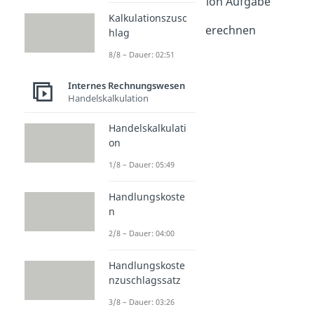
Rückwärtskalkulation Aufgabe
Dauer: 04:41
Kalkulationszusc
Gewinnzuschlag berechnen
hlag
Dauer: 03:07
8/8 – Dauer: 02:51
Kalkulationsfaktor
Dauer: 04:05
Internes Rechnungswesen
Handelskalkulation
Handelskalkulati
on
1/8 – Dauer: 05:49
Handlungskoste
n
2/8 – Dauer: 04:00
Handlungskoste
nzuschlagssatz
3/8 – Dauer: 03:26