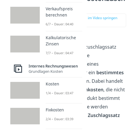
lagssatz?
Verkaufspreis
berechnen
zur Stelle im Video springen
(00:12)
6/7 – Dauer: 04:40
Kalkulatorische
Mit dem
Zinsen
Handlungskostenzuschlagssatz
7/7 – Dauer: 04:47
(HKZ) kannst du die
Handlungskosten
eines
Internes Rechnungswesen
Grundlagen Kosten
Unternehmens für ein
bestimmtes
Produkt
berechnen
. Dabei handelt
Kosten
es sich um
Gemeinkosten
, die nicht
1/4 – Dauer: 03:47
speziell für ein Produkt bestimmt
werden können. Sie werden
Fixkosten
deshalb mit einem
Zuschlagssatz
2/4 – Dauer: 03:39
berechnet.