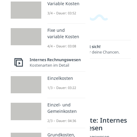
Variable Kosten
3/4 – Dauer: 03:52
Fixe und
variable Kosten
4/4 – Dauer: 03:08
Lernen lohnt sich!
Entdecke hier deine Chancen.
Internes Rechnungswesen
Kostenarten im Detail
Einzelkosten
1/3 – Dauer: 03:22
Einzel- und
Gemeinkosten
Weitere Inhalte: Internes
2/3 – Dauer: 04:36
Rechnungswesen
Grundkosten,
Grundlagen Rechnungswesen