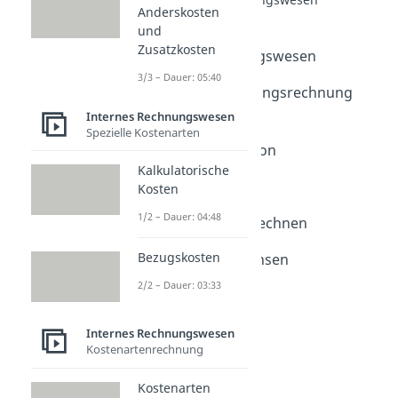
Anderskosten
Rechnungswesen
und
Dauer: 05:22
Zusatzkosten
Internes Rechnungswesen
Dauer: 04:34
3/3 – Dauer: 05:40
Kosten- und Leistungsrechnung
(KLR)
Internes Rechnungswesen
Spezielle Kostenarten
Dauer: 04:14
Fixkostendegression
Dauer: 03:23
Kalkulatorische
Einstandspreis
Kosten
Dauer: 04:22
1/2 – Dauer: 04:48
Verkaufspreis berechnen
Dauer: 04:40
Bezugskosten
Kalkulatorische Zinsen
Dauer: 04:47
2/2 – Dauer: 03:33
Internes Rechnungswesen
Kostenartenrechnung
Kostenarten