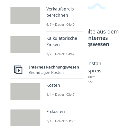
Verkaufspreis
berechnen
6/7 – Dauer: 04:40
Beliebte Inhalte aus dem
Bereich
Internes
Kalkulatorische
Rechnungswesen
Zinsen
7/7 – Dauer: 04:47
Kosten-
Fixkoste
Einstan
Internes Rechnungswesen
und
ndegres
dspreis
Grundlagen Kosten
Leistun
sion
Dauer:
04:22
gsrechn
Dauer:
Kosten
03:23
ung
1/4 – Dauer: 03:47
(KLR)
Dauer:
04:14
Fixkosten
2/4 – Dauer: 03:39