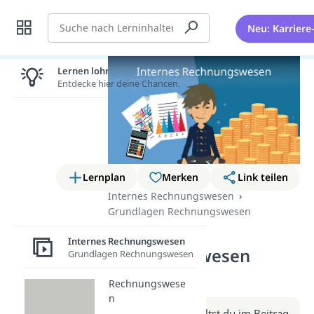
Suche
Neu: Karriere
Lernen lohnt sich!
Entdecke hier deine Chancen.
Lernplan
Merken
Link teilen
Internes Rechnungswesen
Grundlagen Rechnungswesen
Internes
Internes Rechnungswesen
Rechnungswesen
Grundlagen Rechnungswesen
(Video)
Rechnungswese
n
Weitere Infos erhältst du im Beitrag