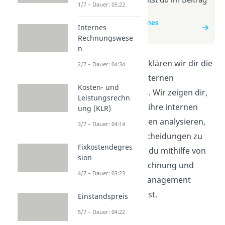
1/7 – Dauer: 05:22
zum Video
zum Beitrag: Internes
Internes
Rechnungswesen
Rechnungswese
n
In diesem Video erklären wir dir die
2/7 – Dauer: 04:34
Grundlagen des Internen
Kosten- und
Rechnungswesens. Wir zeigen dir,
Leistungsrechn
wie Unternehmen ihre internen
ung (KLR)
Prozesse und Kosten analysieren,
3/7 – Dauer: 04:14
um fundierte Entscheidungen zu
Fixkostendegres
treffen. Lerne, wie du mithilfe von
sion
Budgets, Kostenrechnung und
4/7 – Dauer: 03:23
Kennzahlen das Management
unterstützen kannst.
Einstandspreis
5/7 – Dauer: 04:22