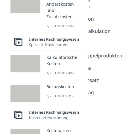
Anderskosten
Divisionskalkulation
und
Dauer: 06:21
Zusatzkosten
Zuschlagskalkulation
Dauer: 05:29
3/3 – Dauer: 05:40
Äquivalenzziffernkalkulation
Dauer: 04:46
Internes Rechnungswesen
Bezugskalkulation
Spezielle Kostenarten
Dauer: 03:19
Kalkulation von Kuppelprodukten
Kalkulatorische
Dauer: 04:45
Kosten
Kalkulationsschema
1/2 – Dauer: 04:48
Dauer: 04:30
Maschinenstundensatz
Bezugskosten
Dauer: 03:00
Kalkulationszuschlag
2/2 – Dauer: 03:33
Dauer: 02:51
Internes Rechnungswesen
Kostenartenrechnung
Kostenarten