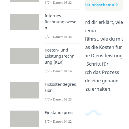
1/7 – Dauer: 05:22
zum Beitrag: Kalkulationsschema
Internes
Rechnungswese
In diesem Video wird dir erklärt, wie
n
ein Kalkulationsschema
2/7 – Dauer: 04:34
funktioniert. Du erfährst, wie du mit
Hilfe dieses Schemas die Kosten für
Kosten- und
ein Projekt oder eine Dienstleistung
Leistungsrechn
ung (KLR)
berechnen kannst. Schritt für
3/7 – Dauer: 04:14
Schritt wirst du durch das Prozess
geleitet, um am Ende eine genaue
Fixkostendegres
Kostenaufstellung zu erhalten.
sion
4/7 – Dauer: 03:23
Einstandspreis
5/7 – Dauer: 04:22