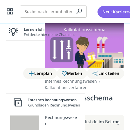
Suche
Neu: Karriere
Lernen lohnt sich!
Entdecke hier deine Chancen.
Lernplan
Merken
Link teilen
Internes Rechnungswesen
Kalkulationsverfahren
Kalkulationsschema
Internes Rechnungswesen
(Video)
Grundlagen Rechnungswesen
Rechnungswese
Weitere Infos erhältst du im Beitrag
n
zum Video