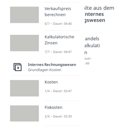
Beliebte Inhalte aus dem
Verkaufspreis
Bereich
Internes
berechnen
Rechnungswesen
6/7 – Dauer: 04:40
Kalkulatorische
Maschin
Kalkulat
Handels
Zinsen
enstund
ionszus
kalkulati
ensatz
chlag
on
7/7 – Dauer: 04:47
Dauer:
Dauer:
Dauer:
03:00
02:51
05:49
Internes Rechnungswesen
Grundlagen Kosten
Kosten
1/4 – Dauer: 03:47
Fixkosten
2/4 – Dauer: 03:39