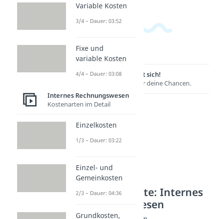
Variable Kosten
3/4 – Dauer: 03:52
Fixe und
variable Kosten
4/4 – Dauer: 03:08
Lernen lohnt sich!
Entdecke hier deine Chancen.
Internes Rechnungswesen
Kostenarten im Detail
Einzelkosten
1/3 – Dauer: 03:22
Einzel- und
Gemeinkosten
Weitere Inhalte: Internes
2/3 – Dauer: 04:36
Rechnungswesen
Grundkosten,
Kalkulationsverfahren