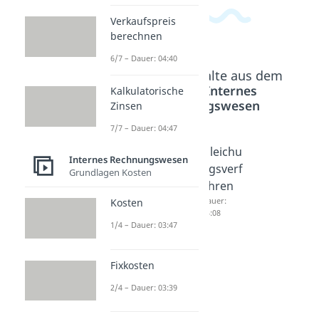
Verkaufspreis
berechnen
6/7 – Dauer: 04:40
Beliebte Inhalte aus dem
Bereich
Internes
Kalkulatorische
Rechnungswesen
Zinsen
7/7 – Dauer: 04:47
Primär-
Betriebs
Gleichu
Internes Rechnungswesen
und
abrechn
ngsverf
Grundlagen Kosten
Sekund
ungsbo
ahren
ärkoste
gen
Dauer:
Kosten
04:08
n
Dauer:
1/4 – Dauer: 03:47
02:00
Dauer:
01:58
Fixkosten
2/4 – Dauer: 03:39