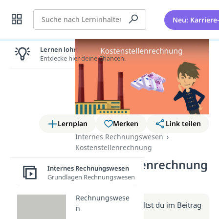
Suche
Neu: Karriere
Lernen lohnt sich!
Entdecke hier deine Chancen.
Lernplan
Merken
Link teilen
Internes Rechnungswesen
Kostenstellenrechnung
Kostenstellenrechnung
Internes Rechnungswesen
(Video)
Grundlagen Rechnungswesen
Rechnungswese
Weitere Infos erhältst du im Beitrag
n
zum Video