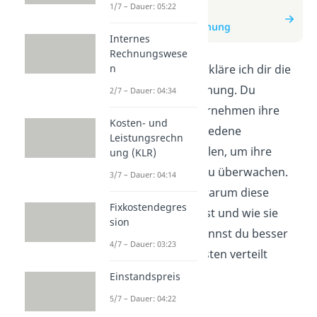
1/7 – Dauer: 05:22
zum Beitrag:
Kostenstellenrechnung
Internes
Rechnungswese
n
In diesem Video erkläre ich dir die
Kostenstellenrechnung. Du
2/7 – Dauer: 04:34
erfährst, wie Unternehmen ihre
Kosten- und
Kosten auf verschiedene
Leistungsrechn
Abteilungen aufteilen, um ihre
ung (KLR)
Ausgaben genau zu überwachen.
3/7 – Dauer: 04:14
Wir besprechen, warum diese
Fixkostendegres
Methode wichtig ist und wie sie
sion
funktioniert. So kannst du besser
4/7 – Dauer: 03:23
verstehen, wie Kosten verteilt
werden.
Einstandspreis
5/7 – Dauer: 04:22