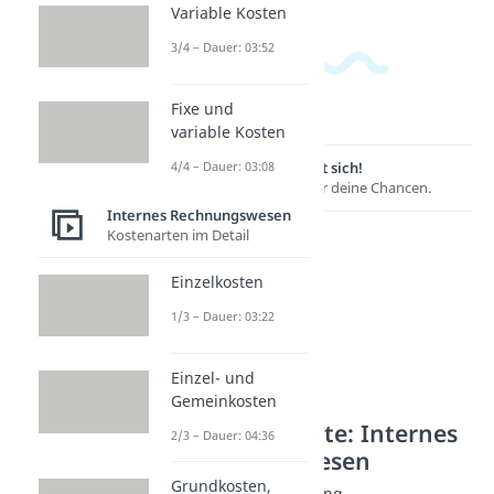
Variable Kosten
3/4 – Dauer: 03:52
Fixe und
variable Kosten
4/4 – Dauer: 03:08
Lernen lohnt sich!
Entdecke hier deine Chancen.
Internes Rechnungswesen
Kostenarten im Detail
Einzelkosten
1/3 – Dauer: 03:22
Einzel- und
Gemeinkosten
Weitere Inhalte: Internes
2/3 – Dauer: 04:36
Rechnungswesen
Grundkosten,
Kostenstellenrechnung