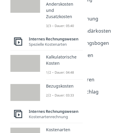
Anderskosten
Kostenstelle
und
Dauer: 03:54
Zusatzkosten
Kostenstellenrechnung
Dauer: 04:28
3/3 – Dauer: 05:40
Primär- und Sekundärkosten
Dauer: 01:58
Internes Rechnungswesen
Betriebsabrechnungsbogen
Spezielle Kostenarten
Dauer: 02:00
Gleichungsverfahren
Kalkulatorische
Dauer: 04:08
Kosten
Anbauverfahren
1/2 – Dauer: 04:48
Dauer: 03:04
Stufenleiterverfahren
Bezugskosten
Dauer: 03:54
Gemeinkostenzuschlag
2/2 – Dauer: 03:33
Dauer: 04:47
Internes Rechnungswesen
Kostenartenrechnung
Kostenarten