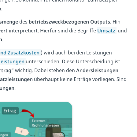
.
gsmenge
des
betriebszweckbezogenen Outputs
. Hin
ert
interpretiert. Hierfür sind die Begriffe
Umsatz
und
n
.
und Zusatzkosten
) wird auch bei den Leistungen
leistungen
unterschieden. Diese Unterscheidung ist
rtrag
“ wichtig. Dabei stehen den
Andersleistungen
atzleistungen
überhaupt keine Erträge vorliegen. Sind
tungen
.