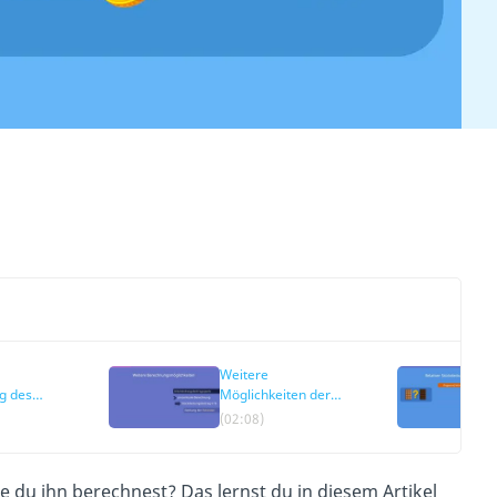
Weitere
g des
Möglichkeiten der
ngsbeitrags
Berechnung
(02:08)
e du ihn berechnest? Das lernst du in diesem Artikel