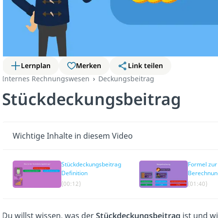
Lernplan
Merken
Link teilen
Internes Rechnungswesen
Deckungsbeitrag
Stückdeckungsbeitrag
Wichtige Inhalte in diesem Video
Stückdeckungsbeitrag
Formel zur
Definition
Berechnun
Stückdecku
(00:12)
(01:40)
Du willst wissen, was der
Stückdeckungsbeitrag
ist und wi