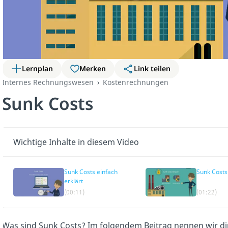
Lernplan
Merken
Link teilen
Internes Rechnungswesen
Kostenrechnungen
Sunk Costs
Wichtige Inhalte in diesem Video
Sunk Costs einfach
Sunk Costs
erklärt
(00:11)
(01:22)
Was sind Sunk Costs? Im folgendem Beitrag nennen wir di