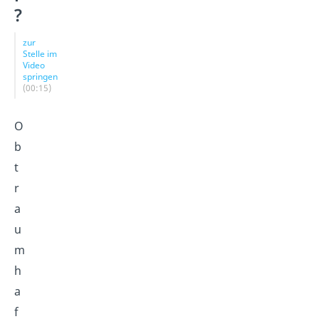
?
zur
Stelle im
Video
springen
(00:15)
O
b
t
r
a
u
m
h
a
f