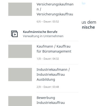
Versicherungskaufman
n /
Versicherungskauffrau
Beliebte Inhalte aus dem
6/6 – Dauer: 03:52
Bereich
Kaufmännische
Berufe
Kaufmännische Berufe
Verwaltung in Unternehmen
Kaufmann / Kauffrau
Buchhä
Ausbild
Bewerb
für Büromanagement
ndler /
ung
ung
Buchhä
Kaufm
Einzelh
1/8 – Dauer: 04:32
ndlerin
ann /
andel
Industriekaufmann /
Dauer:
Kauffra
Dauer:
03:44
02:51
Industriekauffrau
u im
Ausbildung
Einzelh
andel
2/8 – Dauer: 03:48
Dauer:
04:37
Bewerbung
Industriekauffrau