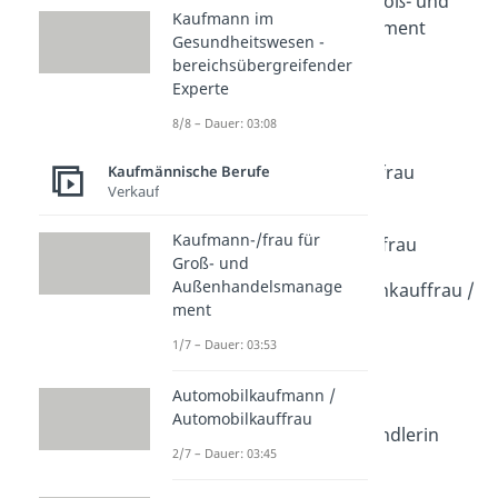
Kaufmann-/frau für Groß- und
Kaufmann im
Außenhandelsmanagement
Gesundheitswesen -
Dauer: 03:53
bereichsübergreifender
Automobilkaufmann /
Experte
Automobilkauffrau
8/8 – Dauer: 03:08
Dauer: 03:45
Bewerbung
Automobilkaufmann/-frau
Kaufmännische Berufe
Verkauf
Dauer: 02:06
Ausbildung
Kaufmann-/frau für
Immobilienkaufmann/frau
Groß- und
Dauer: 03:37
Außenhandelsmanage
Bewerbung Immobilienkauffrau /
ment
Immobilienkaufmann
Dauer: 02:03
1/7 – Dauer: 03:53
Immobilienmakler /
Immobilienmaklerin
Automobilkaufmann /
Dauer: 03:40
Automobilkauffrau
Buchhändler / Buchhändlerin
2/7 – Dauer: 03:45
Dauer: 03:44