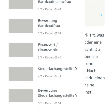
Bankkaufmann/frau
Beitrag zum Video
1/6 – Dauer: 04:43
zum Beitrag:
Immobilienmakler /
Immobilienmaklerin
Bewerbung
Bankkauffrau
2/6 – Dauer: 03:31
In diesem Video wird erklärt, was
ein Immobilienmakler oder eine
Finanzwirt /
Immobilienmaklerin macht. Du
Finanzwirtin
erfährst, welche Aufgaben sie
3/6 – Dauer: 03:44
haben, wie sie arbeiten und
Steuerfachangestellte/r
warum sie wichtig sind. Nach
4/6 – Dauer: 04:11
dem Video weißt du, wie du einen
Immobilienmakler für deine
Bewerbung
Bedürfnisse finden kannst.
Steuerfachangestellte/r
5/6 – Dauer: 01:51