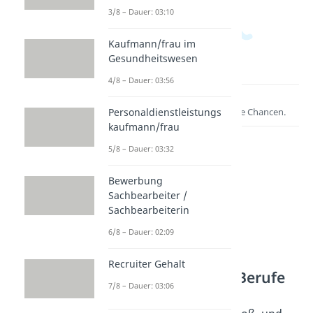
3/8 – Dauer: 03:10
Kaufmann/frau im
Gesundheitswesen
4/8 – Dauer: 03:56
Lernen lohnt sich!
Personaldienstleistungs
Entdecke hier deine Chancen.
kaufmann/frau
5/8 – Dauer: 03:32
Bewerbung
Sachbearbeiter /
Sachbearbeiterin
6/8 – Dauer: 02:09
Weitere Inhalte:
Recruiter Gehalt
Kaufmännische Berufe
7/8 – Dauer: 03:06
Verkauf