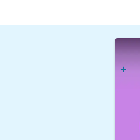
Kaufmännis
Sozi
Lernp