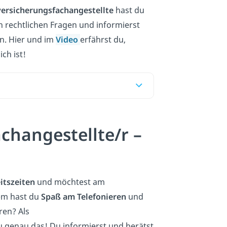
versicherungsfachangestellte
hast du
 rechtlichen Fragen und informierst
n. Hier und im
Video
erfährst du,
ch ist!
changestellte/r –
itszeiten
und möchtest am
em hast du
Spaß am Telefonieren
und
ren? Als
 genau das! Du informierst und berätst