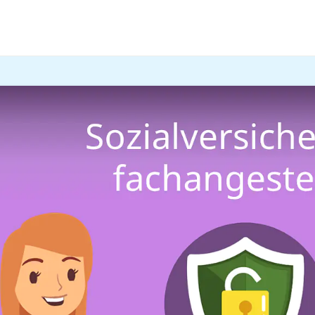
che Berufe
Öffentliche Verwaltung
alversicherungsfachangestel
lan