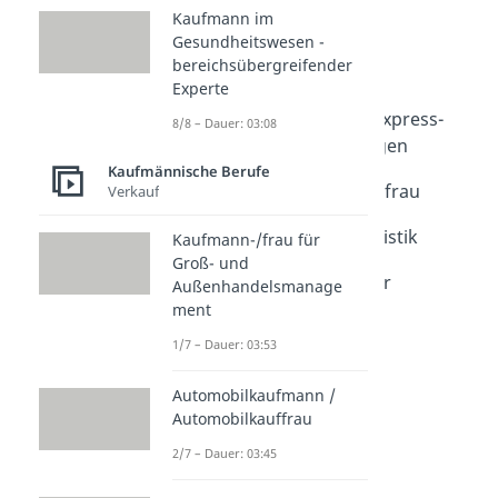
Speditionskaufmann /
Kaufmann im
Speditionskauffrau
Gesundheitswesen -
Dauer: 04:03
bereichsübergreifender
Postbote / Postbotin
Experte
Dauer: 03:52
Fachkraft für Kurier-, Express-
8/8 – Dauer: 03:08
und Postdienstleistungen
Dauer: 03:34
Kaufmännische Berufe
Schifffahrtskaufmann/frau
Verkauf
Dauer: 05:03
Fachkraft für Hafenlogistik
Kaufmann-/frau für
Dauer: 03:43
Groß- und
Kaufmann/Kauffrau für
Außenhandelsmanage
Tourismus und Freizeit
ment
Dauer: 04:13
1/7 – Dauer: 03:53
Automobilkaufmann /
Automobilkauffrau
2/7 – Dauer: 03:45