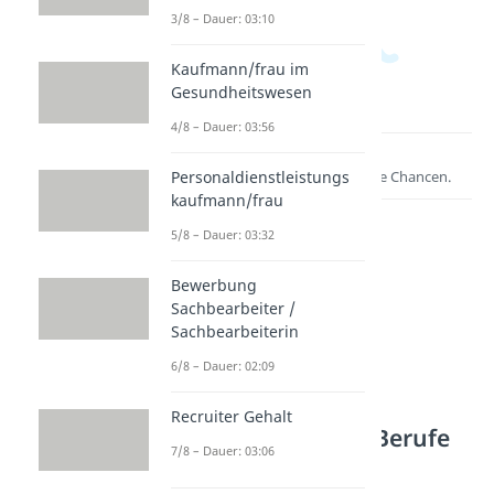
3/8 – Dauer: 03:10
Kaufmann/frau im
Gesundheitswesen
4/8 – Dauer: 03:56
Lernen lohnt sich!
Personaldienstleistungs
Entdecke hier deine Chancen.
kaufmann/frau
5/8 – Dauer: 03:32
Bewerbung
Sachbearbeiter /
Sachbearbeiterin
6/8 – Dauer: 02:09
Weitere Inhalte:
Recruiter Gehalt
Kaufmännische Berufe
7/8 – Dauer: 03:06
Spedition & Tourismus