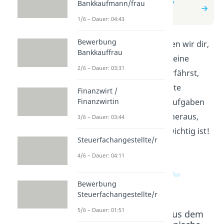
zum Beitrag: Postbote /
Bankkaufmann/frau
Postbotin
1/6 – Dauer: 04:43
Bewerbung
In diesem Video erklären wir dir,
Bankkauffrau
was ein Postbote oder eine
2/6 – Dauer: 03:31
Postbotin macht. Du erfährst,
wie sie Briefe und Pakete
Finanzwirt /
zustellen und welche Aufgaben
Finanzwirtin
sie noch haben. Finde heraus,
3/6 – Dauer: 03:44
warum ihre Arbeit so wichtig ist!
Steuerfachangestellte/r
4/6 – Dauer: 04:11
Bewerbung
Steuerfachangestellte/r
5/6 – Dauer: 01:51
Beliebte Inhalte aus dem