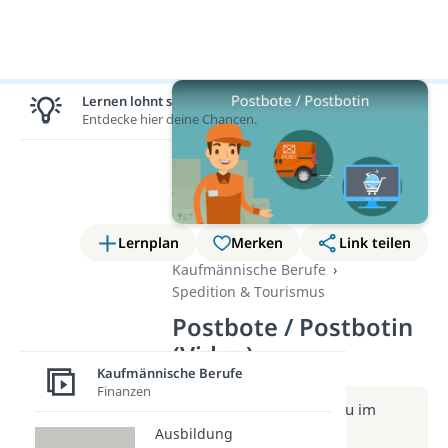
Lernen lohnt sich!
Entdecke hier deine Chancen.
Lernplan
Merken
Link teilen
Kaufmännische Berufe
Spedition & Tourismus
Postbote / Postbotin
(Video)
Kaufmännische Berufe
Finanzen
Weitere Infos erhältst du im
Beitrag zum Video
Ausbildung