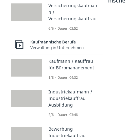
Bereich
Kaufmännische
Versicherungskaufman
Berufe
n /
Versicherungskauffrau
Fachkr
Schifffa
Fachkr
6/6 – Dauer: 03:52
aft für
hrtska
aft für
Kurier-,
ufman
Hafenl
Kaufmännische Berufe
Verwaltung in Unternehmen
Expres
n/frau
ogistik
s- und
Dauer:
Dauer:
Kaufmann / Kauffrau
05:03
03:43
Postdie
für Büromanagement
nstleist
1/8 – Dauer: 04:32
ungen
Dauer:
Industriekaufmann /
03:34
Industriekauffrau
Ausbildung
2/8 – Dauer: 03:48
Bewerbung
Industriekauffrau