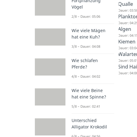
Fortpflanzung
Qualle
Vögel
Dauer: 03:5
Plankto
2/8 – Dauer: 05:06
Dauer: 04:2
Algen
Wie viele Mägen
Dauer: 04:1
hat eine Kuh?
Kiemen 
3/8 – Dauer: 04:08
Dauer: 03:0
Walarte
Wie schlafen
Dauer: 05:0
Sind Ha
Pferde?
Dauer: 04:0
4/8 – Dauer: 04:02
Wie viele Beine
hat eine Spinne?
5/8 – Dauer: 02:41
Unterschied
Alligator Krokodil
6/8 – Dauer: 04:56