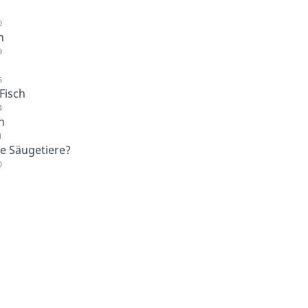
0
n
9
5
Fisch
4
n
1
ie Säugetiere?
0