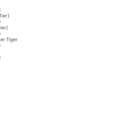
2
Tier)
8
ier)
8
her Tiger
6
8