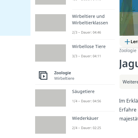
Wirbeltiere und
Wirbeltierklassen
2/3 – Dauer: 04:46
Ler
Wirbellose Tiere
Zoologie
3/3 – Dauer: 04:11
Jagu
Zoologie
Wirbeltiere
Weitere
Säugetiere
Im Erklä
1/4 – Dauer: 04:56
Erfahre
majestä
Wiederkäuer
2/4 – Dauer: 02:25