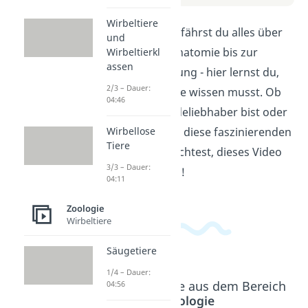
Wirbeltiere
In diesem Video erfährst du alles über
und
Pferde! Von der Anatomie bis zur
Wirbeltierkl
assen
artgerechten Haltung - hier lernst du,
2/3 – Dauer:
was du über Pferde wissen musst. Ob
04:46
du schon ein Pferdeliebhaber bist oder
Wirbellose
einfach mehr über diese faszinierenden
Tiere
Tiere erfahren möchtest, dieses Video
3/3 – Dauer:
ist perfekt für dich!
04:11
Zoologie
Wirbeltiere
Säugetiere
1/4 – Dauer:
Beliebte Inhalte aus dem Bereich
04:56
Zoologie