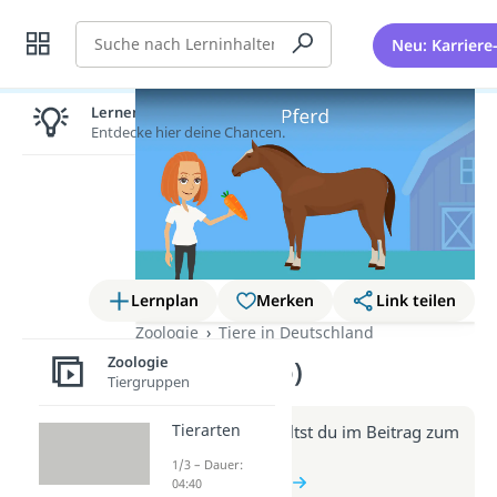
Suche
Neu: Karriere
Lernen lohnt sich!
Entdecke hier deine Chancen.
Lernplan
Merken
Link teilen
Zoologie
Tiere in Deutschland
Zoologie
Pferd (Video)
Tiergruppen
Tierarten
Weitere Infos erhältst du im Beitrag zum
Video
1/3 – Dauer:
zum Beitrag: Pferd
04:40