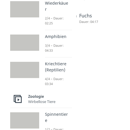
Wiederkäue
r
Kaninche
Eichhörn
Fuchs
2/4 – Dauer:
n
chen
Dauer: 04:17
02:25
Dauer: 03:57
Dauer: 03:27
Amphibien
3/4 – Dauer:
04:33
Kriechtiere
(Reptilien)
4/4 – Dauer:
03:34
Zoologie
Wirbellose Tiere
Spinnentier
e
1/2 – Dauer: