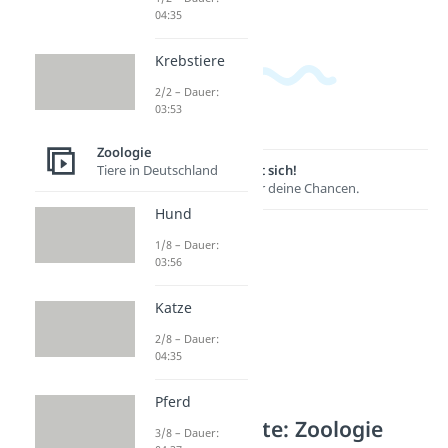
04:35
Krebstiere
2/2 – Dauer:
03:53
Zoologie
Lernen lohnt sich!
Tiere in Deutschland
Entdecke hier deine Chancen.
Hund
1/8 – Dauer:
03:56
Katze
2/8 – Dauer:
04:35
Pferd
Weitere Inhalte: Zoologie
3/8 – Dauer: