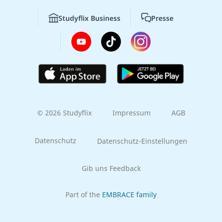
Studyflix Business
Presse
© 2026 Studyflix
Impressum
AGB
Datenschutz
Datenschutz-Einstellungen
Gib uns Feedback
Part of the
EMBRACE family