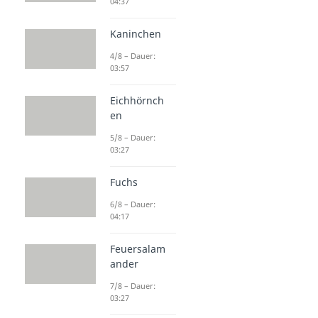
04:37
Tiere in Südamerika
Faultier
Kaninchen
Dauer: 04:27
Opossum
4/8 – Dauer:
Dauer: 03:53
03:57
Gürteltier
Dauer: 04:24
Eichhörnch
Kaiman
en
Dauer: 03:57
Pinguin
5/8 – Dauer:
03:27
Dauer: 04:25
Axolotl
Fuchs
Dauer: 03:36
6/8 – Dauer:
04:17
Feuersalam
ander
7/8 – Dauer:
03:27