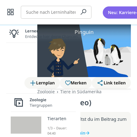
Suche
Neu: Karriere
Lernen lohnt sich!
Entdecke hier deine Chancen.
Lernplan
Merken
Link teilen
Zoologie
Tiere in Südamerika
Zoologie
Pinguin (Video)
Tiergruppen
Tierarten
Weitere Infos erhältst du im Beitrag zum
Video
1/3 – Dauer:
zum Beitrag: Pinguin
04:40