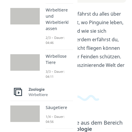
Wirbeltiere
In diesem Video erfährst du alles über
und
Pinguine. Du lernst, wo Pinguine leben,
Wirbeltierkl
assen
was sie fressen und wie sie sich
2/3 – Dauer:
fortbewegen. Außerdem erfährst du,
04:46
warum Pinguine nicht fliegen können
Wirbellose
und wie sie sich vor Feinden schützen.
Tiere
Tauche ein in die faszinierende Welt der
3/3 – Dauer:
Pinguine!
04:11
Zoologie
Wirbeltiere
Säugetiere
1/4 – Dauer:
Beliebte Inhalte aus dem Bereich
04:56
Zoologie