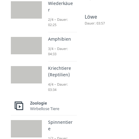
Wiederkäue
r
Axolotl
Giraffe
Löwe
2/4 – Dauer:
Dauer: 03:36
Dauer: 03:27
Dauer: 03:57
02:25
Amphibien
3/4 – Dauer:
04:33
Kriechtiere
(Reptilien)
4/4 – Dauer:
03:34
Zoologie
Wirbellose Tiere
Spinnentier
e
1/2 – Dauer: