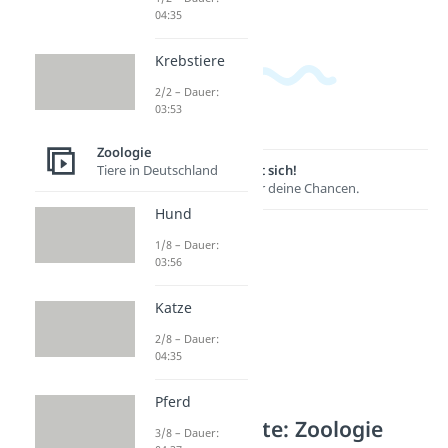
04:35
Krebstiere
2/2 – Dauer:
03:53
Zoologie
Lernen lohnt sich!
Tiere in Deutschland
Entdecke hier deine Chancen.
Hund
1/8 – Dauer:
03:56
Katze
2/8 – Dauer:
04:35
Pferd
Weitere Inhalte: Zoologie
3/8 – Dauer: