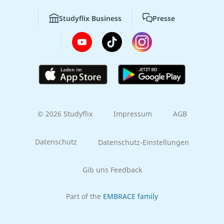
Studyflix Business
Presse
© 2026 Studyflix
Impressum
AGB
Datenschutz
Datenschutz-Einstellungen
Gib uns Feedback
Part of the
EMBRACE family