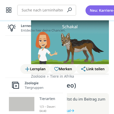
Suche
Neu: Karriere
Lernen lohnt sich!
Entdecke hier deine Chancen.
Lernplan
Merken
Link teilen
Zoologie
Tiere in Afrika
Zoologie
Schakal (Video)
Tiergruppen
Tierarten
Weitere Infos erhältst du im Beitrag zum
Video
1/3 – Dauer:
zum Beitrag: Schakal
04:40