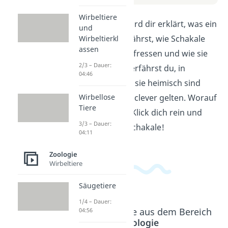
Wirbeltiere
In diesem Video wird dir erklärt, was ein
und
Schakal ist. Du erfährst, wie Schakale
Wirbeltierkl
assen
aussehen, was sie fressen und wie sie
2/3 – Dauer:
leben. Außerdem erfährst du, in
04:46
welchen Regionen sie heimisch sind
Wirbellose
und warum sie als clever gelten. Worauf
Tiere
wartest du noch? Klick dich rein und
3/3 – Dauer:
lerne mehr über Schakale!
04:11
Zoologie
Wirbeltiere
Säugetiere
1/4 – Dauer:
Beliebte Inhalte aus dem Bereich
04:56
Zoologie