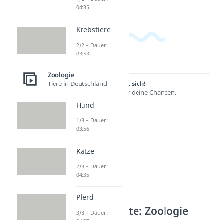
04:35
Krebstiere
2/2 – Dauer:
03:53
Zoologie
Lernen lohnt sich!
Tiere in Deutschland
Entdecke hier deine Chancen.
Hund
1/8 – Dauer:
03:56
Katze
2/8 – Dauer:
04:35
Pferd
Weitere Inhalte: Zoologie
3/8 – Dauer: