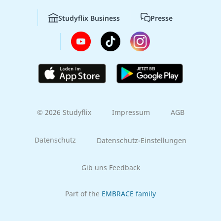
Studyflix Business
Presse
© 2026 Studyflix
Impressum
AGB
Datenschutz
Datenschutz-Einstellungen
Gib uns Feedback
Part of the
EMBRACE family