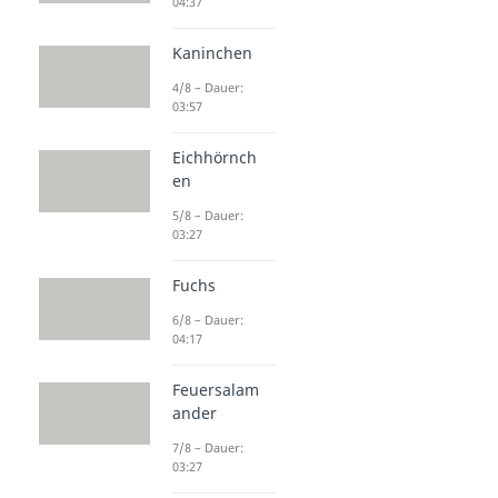
04:37
Tiere in Afrika
Giraffe
Kaninchen
Dauer: 03:27
Löwe
4/8 – Dauer:
Dauer: 03:57
03:57
Schakal
Dauer: 04:34
Eichhörnch
Termiten
en
Dauer: 04:51
Kamel Höcker
5/8 – Dauer:
03:27
Dauer: 02:41
Fuchs
6/8 – Dauer:
04:17
Feuersalam
ander
7/8 – Dauer:
03:27