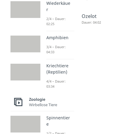
Wiederkäue
r
Termiten
Kamel
Ozelot
2/4 – Dauer:
Dauer: 04:51
Höcker
Dauer: 04:02
02:25
Dauer: 02:41
Amphibien
3/4 – Dauer:
04:33
Kriechtiere
(Reptilien)
4/4 – Dauer:
03:34
Zoologie
Wirbellose Tiere
Spinnentier
e
1/2 – Dauer: