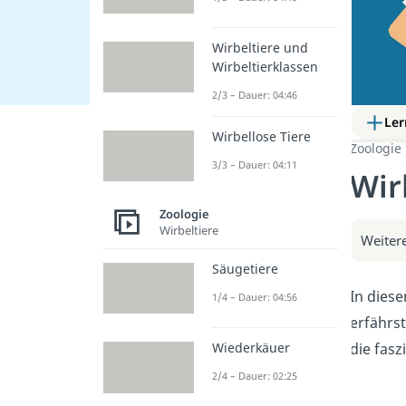
Wirbeltiere und
Wirbeltierklassen
2/3 – Dauer: 04:46
Ler
Wirbellose Tiere
Zoologie
3/3 – Dauer: 04:11
Wir
Zoologie
Wirbeltiere
Weitere
Säugetiere
In diese
1/4 – Dauer: 04:56
erfährs
die fasz
Wiederkäuer
2/4 – Dauer: 02:25