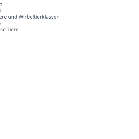
n
0
ere und Wirbeltierklassen
6
se Tiere
1