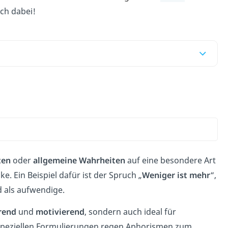
ch dabei!
ten
oder
allgemeine Wahrheiten
auf eine besondere Art
ke.
Ein Beispiel dafür ist der Spruch „
Weniger ist mehr
“,
d als aufwendige.
rend
und
motivierend
, sondern auch ideal für
 speziellen Formulierungen regen Aphorismen zum