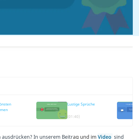
önsten
Lustige Sprüche
smen
(01:40)
n
ausdrücken? In unserem Beitr
ag und im
Video
sind