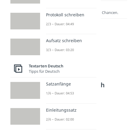
Lernen lohnt sich!
Entdecke hier deine Chancen.
Protokoll schreiben
2/3 – Dauer: 04:49
Aufsatz schreiben
3/3 – Dauer: 03:20
Textarten Deutsch
Tipps für Deutsch
Weitere Inhalte:
Textarten Deutsch
Satzanfänge
Literarische Gattungen
1/6 – Dauer: 04:53
Literarische Gattungen
Dauer: 05:25
Einleitungssatz
Epik
Dauer: 04:10
2/6 – Dauer: 02:00
Lyrik
Dauer: 03:50