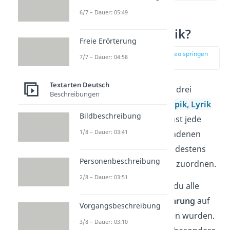
6/7 – Dauer: 05:49
Was ist Dramatik?
Freie Erörterung
zur Stelle im Video springen
7/7 – Dauer: 04:58
(00:16)
Textarten Deutsch
Fiktive
Literatur
wird in drei
Beschreibungen
Gattungen
aufgeteilt:
Epik,
Lyrik
Bildbeschreibung
und Dramatik. Du kannst jede
1/8 – Dauer: 03:41
Textsorte,
die aus erfundenen
Elementen besteht, mindestens
Personenbeschreibung
einer dieser Kategorien zuordnen.
2/8 – Dauer: 03:51
Zu der Dramatik zählst du alle
Texte, die für die
Aufführung
auf
Vorgangsbeschreibung
einer Bühne geschrieben wurden.
3/8 – Dauer: 03:10