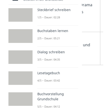
aufgelöst; Drama
mi
Steckbrief schreiben
geht gut aus
Sc
1/5 – Dauer: 02:28
de
Ha
Buchstaben lernen
Effekt
soll dich
so
2/5 – Dauer: 05:21
unterhalten und
N
zum Lachen
a
Dialog schreiben
bringen
3/5 – Dauer: 04:35
Lesetagebuch
4/5 – Dauer: 03:42
Buchvorstellung
Grundschule
5/5 – Dauer: 04:12