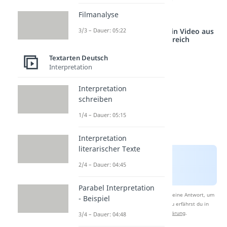
dramatischer Texte.
Filmanalyse
3/3 – Dauer: 05:22
Studyflix vernetzt: Hier ein Video aus
einem anderen Bereich
Textarten Deutsch
Interpretation
Interpretation
schreiben
1/4 – Dauer: 05:15
Interpretation
literarischer Texte
2/4 – Dauer: 04:45
Parabel Interpretation
Nach Beantwortung speichern wir deine Antwort, um
- Beispiel
Studyflix zu verbessern. Mehr dazu erfährst du in
unserer
Datenschutzerklärung
.
3/4 – Dauer: 04:48