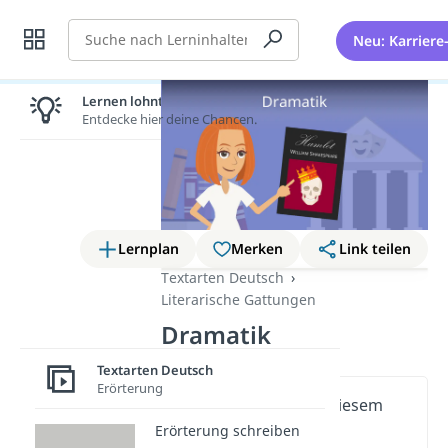
Suche
Neu: Karriere
Lernen lohnt sich!
Entdecke hier deine Chancen.
Lernplan
Merken
Link teilen
Textarten Deutsch
Literarische Gattungen
Dramatik
Textarten Deutsch
Erörterung
Wichtige Inhalte in diesem
Video
Erörterung schreiben