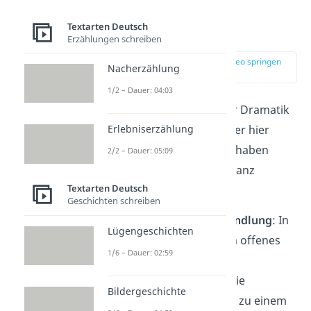
Textarten Deutsch
Das Drama
Erzählungen schreiben
zur Stelle im Video springen
Nacherzählung
(03:19)
1/2 – Dauer: 04:03
Der
Hauptvertreter
der Dramatik
ist das Drama. Neben der hier
Erlebniserzählung
genannten Merkmalen haben
2/2 – Dauer: 05:09
Dramen noch weitere ganz
Textarten Deutsch
typische Eigenschaften:
Geschichten schreiben
abgeschlossene Handlung
: In
Lügengeschichten
Dramen gibt es kein offenes
1/6 – Dauer: 02:59
Ende.
Spannungskurve
: Die
Bildergeschichte
Spannung steigt bis zu einem