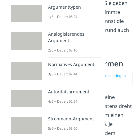
alles auf der Bühne ist. Sie geben
Argumenttypen
den Schauspielern bestimmte
1/6 – Dauer: 05:24
Handlungen
vor. Du nennst die
Dramatik aus diesem Grund auch
Analogisierendes
„
handelnde Dichtung
”.
Argument
2/6 – Dauer: 03:10
Dramatik — Formen
Normatives Argument
3/6 – Dauer: 02:44
zur Stelle im Video springen
(02:43)
Autoritätsargument
In Dramen wird immer eine
4/6 – Dauer: 02:54
Geschichte erzählt. Meistens dreht
sich diese Geschichte um einen
Strohmann-Argument
oder mehrere
Konflikte
. Je
5/6 – Dauer: 03:00
nachdem, worum es in dem