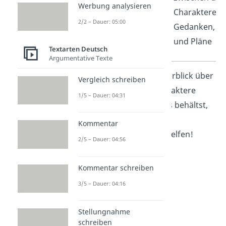
Werbung analysieren
werden
Charakteren
2/2 – Dauer: 05:00
vermittelt?
Gedanken, Ge
und Pläne
Textarten Deutsch
Argumentative Texte
Tipp:
Damit du den Überblick über
Vergleich schreiben
die verschiedenen Charaktere
1/5 – Dauer: 04:31
innerhalb eines Dramas behältst,
kann eine
Kommentar
Figurenkonstellation
helfen!
2/5 – Dauer: 04:56
Kommentar schreiben
3/5 – Dauer: 04:16
Stellungnahme
schreiben