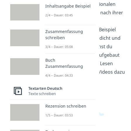
gehört zur Welt der fiktionalen
Inhaltsangabe Beispiel
Texte. Du ordnest Texte nach ihrer
2/4 – Dauer: 03:45
Form und Wirkung und
unterscheidest so zum Beispiel
Zusammenfassung
zwischen Erzähltext, Gedicht und
schreiben
Theaterstück. So erkennst du
3/4 – Dauer: 05:08
schneller, wie ein Text aufgebaut
Buch
ist und worauf du beim Lesen
Zusammenfassung
achten musst. Weitere Videos dazu
4/4 – Dauer: 04:33
findest du in unserem
Deutschbereich
.
Textarten Deutsch
Texte schreiben
Rezension schreiben
1/5 – Dauer: 03:53