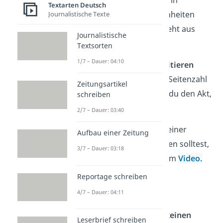
Textarten Deutsch
abgeschlossene Sinneinheiten
Journalistische Texte
gegliedert. Ein Akt besteht aus
Journalistische
mehreren
Szenen.
Textsorten
1/7 – Dauer: 04:10
Merke:
Du gibst beim
Zitieren
eines Dramas nicht die Seitenzahl
Zeitungsartikel
an. Stattdessen nennst du den Akt,
schreiben
die Szene und die Zeile.
2/7 – Dauer: 03:40
Was du sonst noch bei einer
Aufbau einer Zeitung
Dramenanalyse
beachten solltest,
3/7 – Dauer: 03:18
zeigen wir dir in unserem
Video.
Reportage schreiben
Figurenrede
4/7 – Dauer: 04:11
Da es in einem Drama
keinen
Leserbrief schreiben