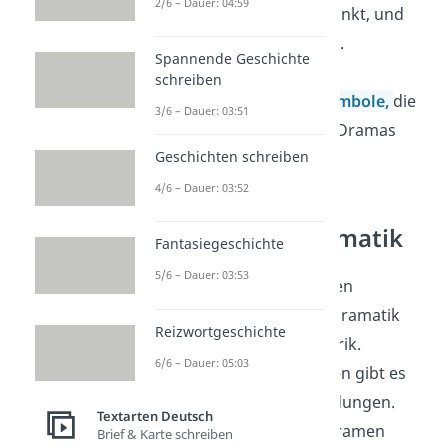
2/6 – Dauer: 04:59
Punkt, dem Höhepunkt, und
fällt dann wieder ab.
Spannende Geschichte
Motive
: Immer
schreiben
wiederkehrende
Symbole,
die
3/6 – Dauer: 03:51
ein Kernthema des Dramas
Geschichten schreiben
darstellen.
4/6 – Dauer: 03:52
Lyrik, Epik, Dramatik
Fantasiegeschichte
5/6 – Dauer: 03:53
Die anderen literarischen
Gattungen neben der Dramatik
Reizwortgeschichte
sind die Epik und die Lyrik.
6/6 – Dauer: 05:03
Zwischen den Gattungen gibt es
manchmal Überschneidungen.
Textarten Deutsch
Zum Beispiel können Dramen
Brief & Karte schreiben