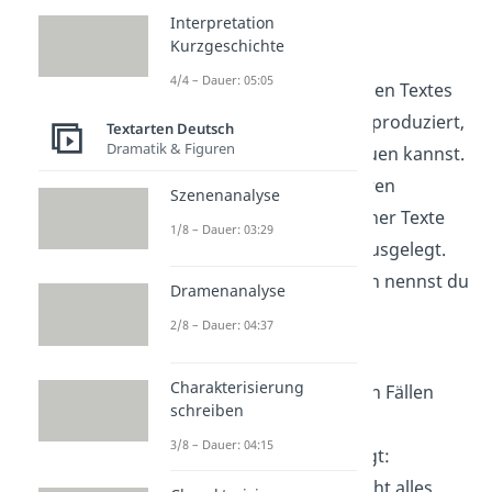
Interpretation
Funktion
Kurzgeschichte
4/4 – Dauer: 05:05
Anhand des dramatischen Textes
werden
Theaterstücke
produziert,
Textarten Deutsch
Dramatik & Figuren
die du dir dann anschauen kannst.
Deshalb sind alle weiteren
Szenenanalyse
Bestandteile dramatischer Texte
1/8 – Dauer: 03:29
auf diese Darstellung ausgelegt.
Aufgrund ihrer Funktion nennst du
Dramenanalyse
die Dramatik auch
2/8 – Dauer: 04:37
„
Bühnendichtung
”.
Charakterisierung
Trotzdem wird in beiden Fällen
schreiben
deine
Fantasie
als
3/8 – Dauer: 04:15
Leser/Zuschauer gefragt:
Schließlich lässt sich nicht alles,