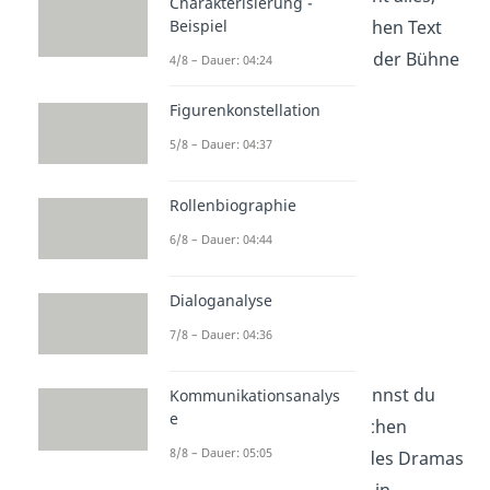
Charakterisierung -
Beispiel
was in einem dramatischen Text
passiert, so einfach auf der Bühne
4/8 – Dauer: 04:24
darstellen.
Figurenkonstellation
5/8 – Dauer: 04:37
Rollenbiographie
6/8 – Dauer: 04:44
Dialoganalyse
7/8 – Dauer: 04:36
Aufbau
Dramatische Texte erkennst du
Kommunikationsanalys
e
direkt an ihrem äußerlichen
8/8 – Dauer: 05:05
Aufbau: Die Handlung des Dramas
wird mithilfe von
Akten
in