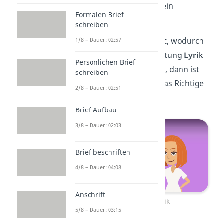
lyrische Elemente
wie ein
Formalen Brief
Reimschema
enthalten.
schreiben
Wenn du erfahren willst, wodurch
1/8 – Dauer: 02:57
sich die literarische Gattung
Lyrik
Persönlichen Brief
sonst noch auszeichnet, dann ist
schreiben
dieser Beitrag
genau das Richtige
2/8 – Dauer: 02:51
für dich!
Brief Aufbau
3/8 – Dauer: 02:03
Brief beschriften
4/8 – Dauer: 04:08
Anschrift
Zum Video: Lyrik
5/8 – Dauer: 03:15