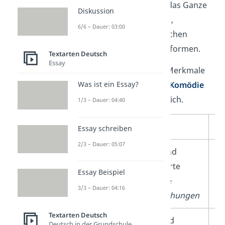
Problem geht und wie das Ganze
Diskussion
am Ende aufgelöst wird,
6/6 – Dauer: 03:00
unterscheidest du zwischen
verschiedenen Dramenformen.
Textarten Deutsch
Essay
Hier zeigen wir dir die Merkmale
der zwei Hauptformen
Komödie
Was ist ein Essay?
und
Tragödie
im Vergleich.
1/3 – Dauer: 04:40
Form
Komödie
Tr
Essay schreiben
2/3 – Dauer: 05:07
Inhalt
fröhliche und
er
unbeschwerte
tr
Essay Beispiel
Themen wie
w
3/3 – Dauer: 04:16
Liebesbeziehungen
Un
Textarten Deutsch
Ende
Konflikt wird
Ko
Deutsch in der Grundschule