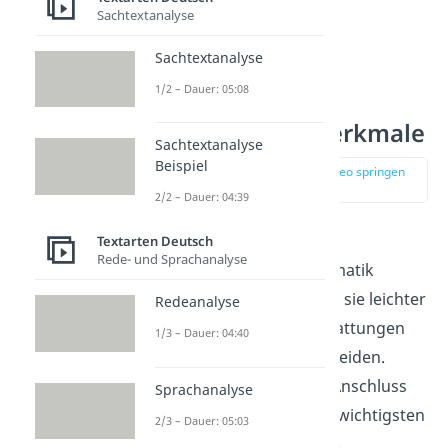
Sachtextanalyse
Sachtextanalyse
1/2 – Dauer: 05:08
Dramatik — Merkmale
Sachtextanalyse
Beispiel
zur Stelle im Video springen
(01:05)
2/2 – Dauer: 04:39
Wenn du die typischen
Textarten Deutsch
Rede- und Sprachanalyse
Eigenschaften der Dramatik
kennst, dann kannst du sie leichter
Redeanalyse
von den anderen Textgattungen
1/3 – Dauer: 04:40
Lyrik und Epik unterscheiden.
Deshalb findest du im Anschluss
Sprachanalyse
eine Übersicht mit den wichtigsten
2/3 – Dauer: 05:03
Erkennungsmerkmalen