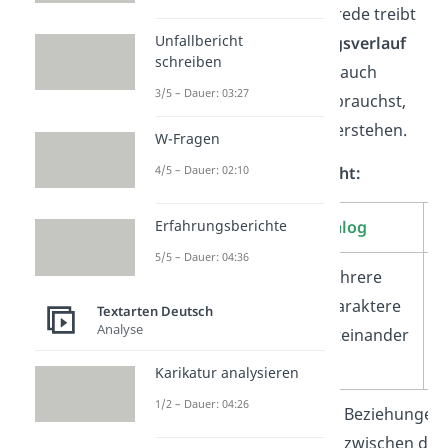
Monologe
. Die Figurenrede treibt
Unfallbericht
nicht nur den
Handlungsverlauf
schreiben
voran, sondern gibt dir auch
3/5 – Dauer: 03:27
Informationen
, die du brauchst,
um die Geschichte zu verstehen.
W-Fragen
Figurenrede — Übersicht:
4/5 – Dauer: 02:10
Dialog
M
Erfahrungsberichte
5/5 – Dauer: 04:36
Wer spricht?
mehrere
e
Charaktere
C
Textarten Deutsch
Analyse
miteinander
m
s
Karikatur analysieren
1/2 – Dauer: 04:26
Welche
Beziehungen
Informationen
zwischen den