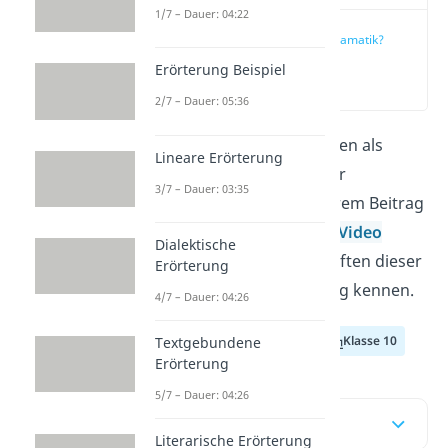
1/7 – Dauer: 04:22
Was ist Dramatik?
Erörterung Beispiel
(00:16)
2/7 – Dauer: 05:36
Dramatische Texte dienen als
Lineare Erörterung
literarische Vorlagen für
3/7 – Dauer: 03:35
Theaterstücke. In unserem Beitrag
und im dazugehörigen
Video
Dialektische
lernst du alle Eigenschaften dieser
Erörterung
besonderen Textgattung kennen.
4/7 – Dauer: 04:26
Klasse 8
Klasse 9
Klasse 10
Textgebundene
Erörterung
5/7 – Dauer: 04:26
Inhaltsübersicht
Literarische Erörterung