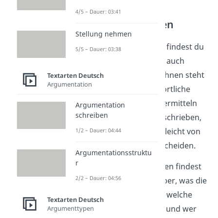
4/5 – Dauer: 03:41
Regieanweisungen
Stellung nehmen
Neben der Figurenrede findest du
5/5 – Dauer: 03:38
in dramatischen Texten auch
Regieanweisungen
. In ihnen steht
Textarten Deutsch
Argumentation
alles, was sich durch wörtliche
Rede nicht so einfach vermitteln
Argumentation
schreiben
lässt. Sie sind
kursiv
geschrieben,
also kannst du sie sehr leicht von
1/2 – Dauer: 04:44
der Figurenrede unterscheiden.
Argumentationsstruktu
r
In den Regieanweisungen findest
2/2 – Dauer: 04:56
du Anmerkungen darüber, was die
Charaktere gerade tun, welche
Textarten Deutsch
Gefühle sie empfinden, und wer
Argumenttypen