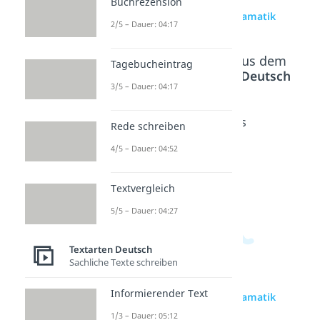
Buchrezension
zur Videoseite: Dramatik
2/5 – Dauer: 04:17
Beliebte Inhalte aus dem
Tagebucheintrag
Bereich
Textarten Deutsch
3/5 – Dauer: 04:17
Drama
Aristote
Kathars
Rede schreiben
Dauer:
lisches
is
4/5 – Dauer: 04:52
05:12
Drama
Dauer:
03:45
Dauer:
04:55
Textvergleich
5/5 – Dauer: 04:27
Textarten Deutsch
Sachliche Texte schreiben
Informierender Text
zur Videoseite: Dramatik
1/3 – Dauer: 05:12