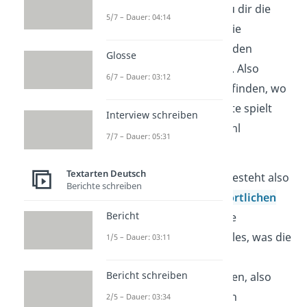
Erzähler
gibt, kannst du dir die
5/7 – Dauer: 04:14
Geschichte nur durch die
Gespräche
der handelnden
Glosse
Charaktere erschließen. Also
6/7 – Dauer: 03:12
musst du selbst herausfinden, wo
und wann die Geschichte spielt
Interview schreiben
und wie die Figuren wohl
7/7 – Dauer: 05:31
aussehen.
Textarten Deutsch
Ein dramatischer Text besteht also
Berichte schreiben
größtenteils aus der
wörtlichen
Bericht
Rede
der Figuren. Diese
Figurenrede
umfasst alles, was die
1/5 – Dauer: 03:11
Charaktere innerhalb
Bericht schreiben
dramatischer Texte sagen, also
sowohl
Dialoge
als auch
2/5 – Dauer: 03:34