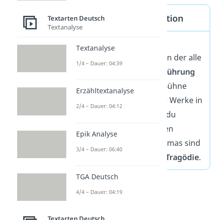
Dramatik — Definition
Textarten Deutsch
Textanalyse
Die Dramatik ist eine
Textanalyse
literarische Gattung, in der alle
1/4 – Dauer: 04:39
Elemente auf die
Vorführung
des Textes auf einer Bühne
Erzähltextanalyse
ausgerichtet sind. Die Werke in
2/4 – Dauer: 04:12
der Dramatik nennst du
Drama
. Die wichtigsten
Epik Analyse
Unterformen des Dramas sind
3/4 – Dauer: 06:40
die
Komödie
und die
Tragödie
.
TGA Deutsch
4/4 – Dauer: 04:19
Textarten Deutsch