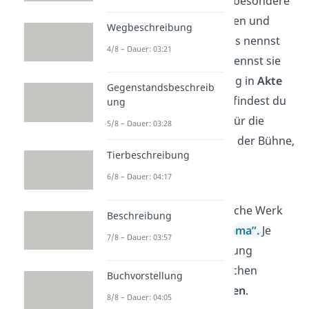
Daraus ergibt sich ihre besondere
Form. Sie sind in Dialogen und
Wegbeschreibung
Monologen verfasst, das nennst
4/8 – Dauer: 03:21
du
Figurenrede
. Du erkennst sie
auch an ihrer Gliederung in
Akte
Gegenstandsbeschreib
und
Szenen
. Zusätzlich findest du
ung
in ihnen Anweisungen für die
5/8 – Dauer: 03:28
spätere Umsetzung auf der Bühne,
Tierbeschreibung
die sogenannten
6/8 – Dauer: 04:17
Regieanweisungen
.
Das eigentliche literarische Werk
Beschreibung
bezeichnest du als
„
Drama
”.
Je
7/8 – Dauer: 03:57
nach Verlauf der Handlung
unterscheidest du zwischen
Buchvorstellung
Komödien
und
Tragödien
.
8/8 – Dauer: 04:05