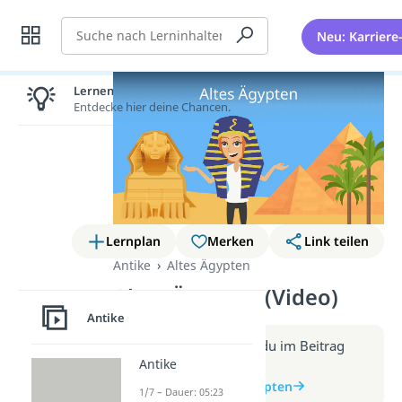
Suche
Neu: Karriere
Lernen lohnt sich!
Entdecke hier deine Chancen.
Lernplan
Merken
Link teilen
Antike
Altes Ägypten
Altes Ägypten (Video)
Antike
Weitere Infos erhältst du im Beitrag
Antike
zum Video
zum Beitrag: Altes Ägypten
1/7 – Dauer: 05:23