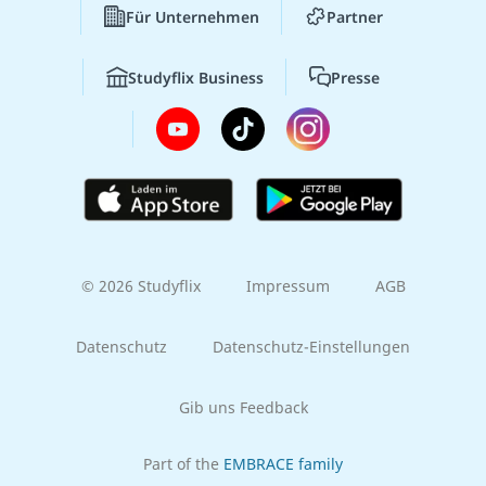
Für Unternehmen
Partner
Studyflix Business
Presse
© 2026 Studyflix
Impressum
AGB
Datenschutz
Datenschutz-Einstellungen
Gib uns Feedback
Part of the
EMBRACE family