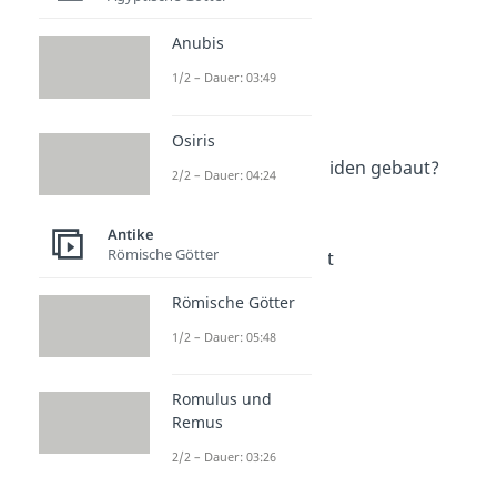
Altes Ägypten
Altes Ägypten
Anubis
Dauer: 05:17
Ägyptische Götter
1/2 – Dauer: 03:49
Dauer: 04:07
Pyramiden Ägypten
Osiris
Dauer: 05:10
Wie wurden die Pyramiden gebaut?
2/2 – Dauer: 04:24
Dauer: 04:10
Pharaonen
Antike
Dauer: 05:07
Römische Götter
Hieroglyphen Alphabet
Dauer: 02:48
Römische Götter
Nofretete
Dauer: 05:28
1/2 – Dauer: 05:48
Romulus und
Remus
2/2 – Dauer: 03:26