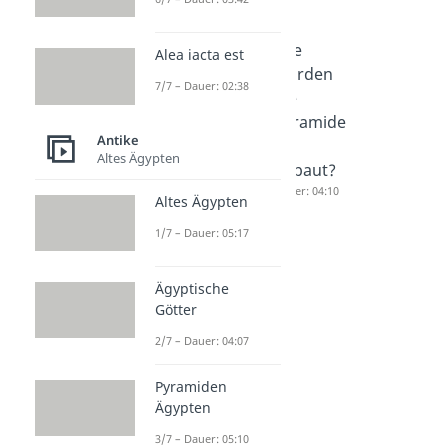
Ägyptisch
Pyramide
Wie
Alea iacta est
e Götter
n
wurden
7/7 – Dauer: 02:38
Dauer: 04:07
Ägypten
die
Dauer: 05:10
Pyramide
Antike
n
Altes Ägypten
gebaut?
Dauer: 04:10
Altes Ägypten
1/7 – Dauer: 05:17
Ägyptische
Götter
2/7 – Dauer: 04:07
Pyramiden
Ägypten
3/7 – Dauer: 05:10