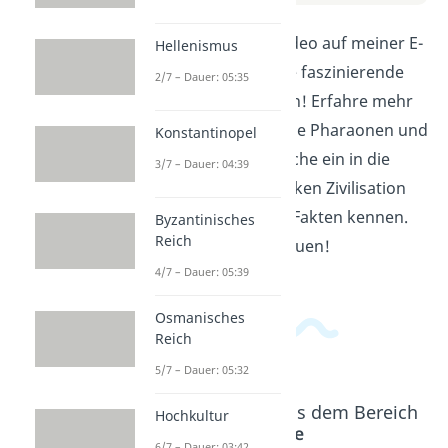
Entdecke im neuen Video auf meiner E-
Hellenismus
Learning Plattform die faszinierende
2/7 – Dauer: 05:35
Welt des Alten Ägypten! Erfahre mehr
über die Pyramiden, die Pharaonen und
Konstantinopel
die Hieroglyphen. Tauche ein in die
3/7 – Dauer: 04:39
Geschichte dieser antiken Zivilisation
und lerne spannende Fakten kennen.
Byzantinisches
Reich
Viel Spaß beim Zuschauen!
4/7 – Dauer: 05:39
Osmanisches
Reich
5/7 – Dauer: 05:32
Beliebte Inhalte aus dem Bereich
Hochkultur
Antike
6/7 – Dauer: 03:42