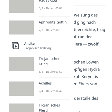
Hades Gott
(02:45)
6/7 – Dauer: 05:08
Herakles folgte der Anweisung des
Orakels von Delphi und ging nach
Aphrodite Göttin
Mykene. Als er die Stadt erreichte, trug
7/7 – Dauer: 04:10
ihm der König — im Auftrag der
Antike
rachsüchtigen Göttin Hera —
zwölf
Trojanischer Krieg
Aufgaben
auf:
Trojanischer
Erlegen des Nemeischen Löwen
Krieg
Tötung der neunköpfigen Hydra
1/4 – Dauer: 03:59
Fangen der Hirschkuh Kerynitis
Achilles
Ergreifen des wilden Ebers von
Erymanthos
2/4 – Dauer: 04:42
Säuberung der Rinderställe des
Trojanisches
Augias
Pferd