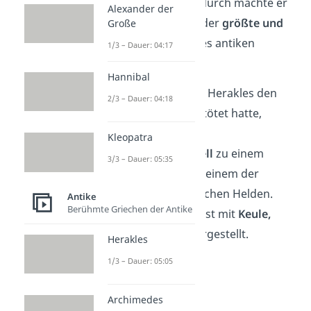
Arbeiten mit links. Dadurch machte er
Alexander der
sich einen Namen als der
größte und
Große
stärkste Sagenheld
des antiken
1/3 – Dauer: 04:17
Griechenlands.
Hannibal
💡
Schon gewusst?
Als Herakles den
2/3 – Dauer: 04:18
Neimischen Löwen getötet hatte,
machte er sich dessen
Kleopatra
undurchdringbares
Fell
zu einem
3/3 – Dauer: 05:35
Umhang. Es wurde zu einem der
Attribute
des griechischen Helden.
Antike
Berühmte Griechen der Antike
Außerdem wird er meist mit
Keule,
Bogen
und
Köcher
dargestellt.
Herakles
1/3 – Dauer: 05:05
Archimedes