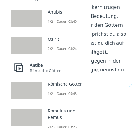
Götter. In beiden Völkern trugen
Anubis
sie oftmals dieselbe Bedeutung,
1/2 – Dauer: 03:49
nur gaben die Römer den Göttern
lateinische Namen. Sprichst du also
Osiris
von
Herakles
, beziehst du dich auf
2/2 – Dauer: 04:24
den
griechischen Halbgott
.
Befindest du dich dagegen in der
Antike
römischen Mythologie
, nennst du
Römische Götter
ihn
Herkules
.
Römische Götter
1/2 – Dauer: 05:48
Romulus und
Remus
2/2 – Dauer: 03:26