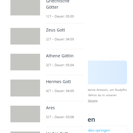
Griechische
Götter
1/7 – Dauer: 05:05
Zeus Gott
2/7 – Dauer: 04:59
Athene Göttin
3/7 – Dauer: 05:04
Hermes Gott
Nach Beantwortung speichern wir deine Antwort, um Studyflix
4/7 – Dauer: 04:09
zu verbessern. Mehr dazu erfährst du in unserer
Datenschutzerklärung
.
Ares
5/7 – Dauer: 03:08
Herakles Aufgaben
zur Stelle im Video springen