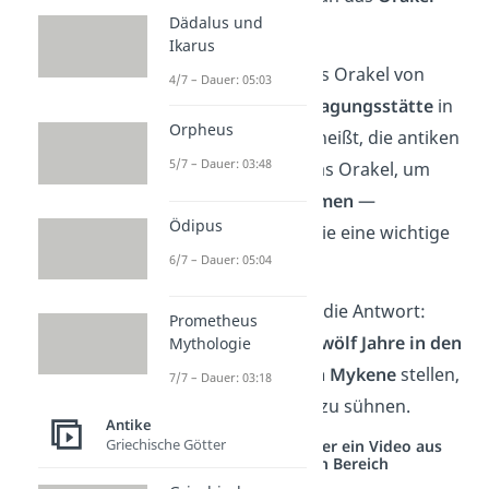
Dädalus und
von Delphi
.
Ikarus
💡 Schon gewusst?
Das Orakel von
4/7 – Dauer: 05:03
Delphi war eine
Weissagungsstätte
in
Orpheus
der Stadt Delphi. Das heißt, die antiken
5/7 – Dauer: 03:48
Griechen befragten das Orakel, um
Ratschläge zu bekommen
—
Ödipus
beispielsweise bevor sie eine wichtige
6/7 – Dauer: 05:04
Entscheidung trafen.
Vom Orakel bekam er die Antwort:
Prometheus
Herakles müsse sich
zwölf Jahre in den
Mythologie
Dienst des Königs von Mykene
stellen,
7/7 – Dauer: 03:18
um für seine Mordtat zu sühnen.
Antike
Griechische Götter
Studyflix vernetzt: Hier ein Video aus
einem anderen Bereich