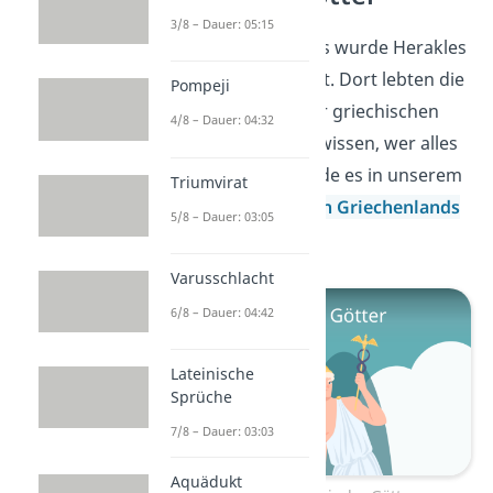
3/8 – Dauer: 05:15
Von seinem Vater Zeus wurde Herakles
in den Olymp gebracht. Dort lebten die
Pompeji
wichtigsten Götter der griechischen
4/8 – Dauer: 04:32
Mythologie. Du willst wissen, wer alles
dazu zählte? Dann finde es in unserem
Triumvirat
Beitrag zu den
Göttern Griechenlands
5/8 – Dauer: 03:05
heraus!
Varusschlacht
6/8 – Dauer: 04:42
Lateinische
Sprüche
7/8 – Dauer: 03:03
Aquädukt