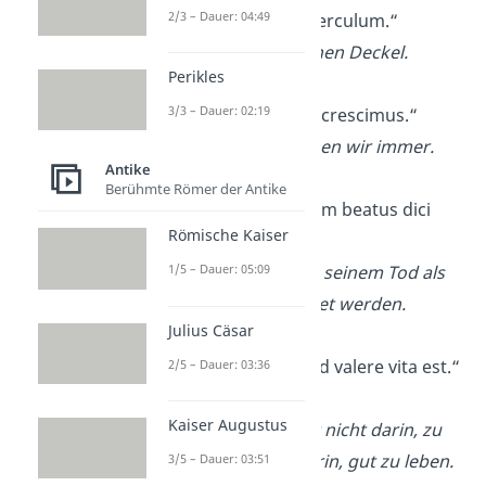
2/3 – Dauer: 04:49
„Invenit patella operculum.“
Die Schale fand einen Deckel.
Perikles
3/3 – Dauer: 02:19
„In amore semper crescimus.“
In der Liebe wachsen wir immer.
Antike
Berühmte Römer der Antike
„Nemo ante mortem beatus dici
Römische Kaiser
potest.“ — Solon
1/5 – Dauer: 05:09
Niemand kann vor seinem Tod als
glücklich bezeichnet werden.
Julius Cäsar
„Non est vivere, sed valere vita est.“
2/5 – Dauer: 03:36
— Martial
Kaiser Augustus
Das Leben besteht nicht darin, zu
leben, sondern darin, gut zu leben.
3/5 – Dauer: 03:51