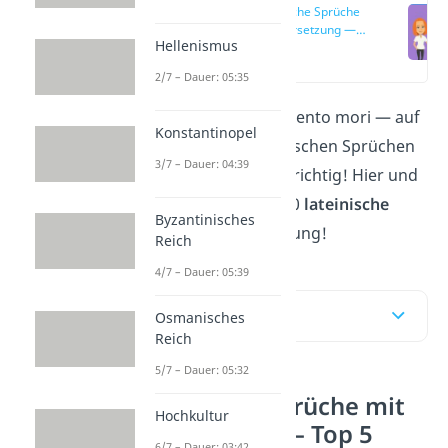
Lateinische Sprüche
mit Übersetzung —
Hellenismus
Top 5
(00:17)
2/7 – Dauer: 05:35
Carpe diem oder memento mori — auf
Konstantinopel
der Suche nach lateinischen Sprüchen
3/7 – Dauer: 04:39
bist du bei uns genau richtig! Hier
und
im
Video
findest du 60
lateinische
Byzantinisches
Sprüche
mit Übersetzung!
Reich
4/7 – Dauer: 05:39
Inhaltsübersicht
Osmanisches
Reich
5/7 – Dauer: 05:32
Lateinische Sprüche mit
Hochkultur
Übersetzung — Top 5
6/7 – Dauer: 03:42