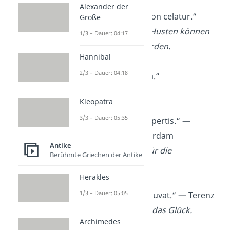
Alexander der
„Amor tussisque non celatur.“
Große
Die Liebe und der Husten können
1/3 – Dauer: 04:17
nicht versteckt werden.
Hannibal
2/3 – Dauer: 04:18
„Cor unum, via una.“
Ein Herz, ein Weg.
Kleopatra
3/3 – Dauer: 05:35
„Dulce bellum inexpertis.“ —
Erasmus von Rotterdam
Antike
Der Krieg ist süß für die
Berühmte Griechen der Antike
Unerfahrenen.
Herakles
1/3 – Dauer: 05:05
„Fortes fortuna adiuvat.“ — Terenz
Dem Mutigen hilft das Glück.
Archimedes