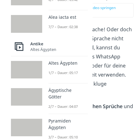
zur Stelle im Video springen
(00:17)
Alea iacta est
7/7 – Dauer: 02:38
Latein ist eine tote Sprache! Oder doch
nicht? Auch wenn die Sprache nicht
Antike
mehr gesprochen wird, kannst du
Altes Ägypten
lateinische Sprüche
als WhatsApp
Altes Ägypten
Status, in Grußkarten oder für deine
1/7 – Dauer: 05:17
wissenschaftliche Arbeit verwenden.
Denn sie enthalten oft kluge
Ägyptische
Lebensweisheiten
!
Götter
Unsere
Top 5 lateinischen Sprüche
und
2/7 – Dauer: 04:07
Zitate siehst du hier:
Pyramiden
Ägypten
„Carpe diem.“
Nutze den Tag.
3/7 – Dauer: 05:10