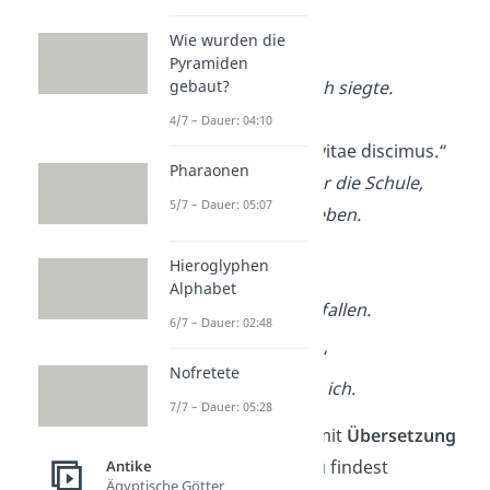
Wie wurden die
„Veni, vidi, vici.“
Pyramiden
gebaut?
Ich kam, ich sah, ich siegte.
4/7 – Dauer: 04:10
„Non scholae sed vitae discimus.“
Pharaonen
Wir lernen nicht für die Schule,
5/7 – Dauer: 05:07
sondern für das Leben.
Hieroglyphen
„
Alea iacta est.“
Alphabet
Die Würfel sind gefallen.
6/7 – Dauer: 02:48
„Cogito ergo sum.“
Nofretete
Ich denke, also bin ich.
7/7 – Dauer: 05:28
Mehr Latein Sprüche mit
Übersetzung
zeigen wir dir jetzt! Du findest
Antike
Ägyptische Götter