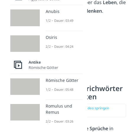
lateinische Sprüche über das
Leben
, die
Liebe
oder zum
Nachdenken
.
Anubis
1/2 – Dauer: 03:49
Osiris
2/2 – Dauer: 04:24
Antike
Römische Götter
Römische Götter
Lateinische Sprichwörter
1/2 – Dauer: 05:48
zum Nachdenken
Romulus und
zur Stelle im Video springen
Remus
(01:42)
2/2 – Dauer: 03:26
Hier siehst du
10 kurze Sprüche
in