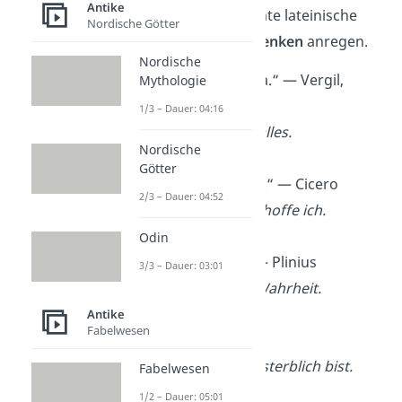
Antike
Latein
.
Es sind berühmte lateinische
Nordische Götter
Zitate, die zum
Nachdenken
anregen.
Nordische
„Amor vincit omnia.“ — Vergil,
Mythologie
römischer Dichter
1/3 – Dauer: 04:16
Die Liebe besiegt alles.
Nordische
Götter
„Dum spiro, spero.“ — Cicero
2/3 – Dauer: 04:52
Solange ich atme, hoffe ich.
Odin
„In vino veritas.“ — Plinius
3/3 – Dauer: 03:01
Im Wein liegt die Wahrheit.
Antike
Fabelwesen
„
Memento mori.“
Bedenke, dass du sterblich bist.
Fabelwesen
1/2 – Dauer: 05:01