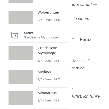
„Mens sana in corpore sano.“ —
Juvenal
Wolpertinger
Ein gesunder Geist in einem
2/2 – Dauer: 03:12
gesunden Körper.
Antike
Griechische Mythologie
„Nil desperandum.“ — Horaz
Verzweifle nicht.
Griechische
Mythologie
„Nemo me impune lacessit.“
1/7 – Dauer: 04:51
Niemand provoziert mich
Medusa
ungestraft.
2/7 – Dauer: 04:55
„Non ducor, duco.“
Minotaurus
Ich werde nicht geführt, ich führe.
3/7 – Dauer: 04:21