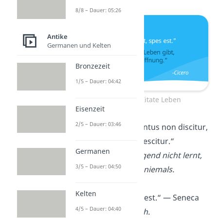
8/8 – Dauer: 05:26
Antike
Germanen und Kelten
Bronzezeit
1/5 – Dauer: 04:42
Lateinische Zitate Leben
Eisenzeit
2/5 – Dauer: 03:46
„Nam quod in iuventus non discitur,
in matura aetate nescitur.“
Germanen
Was man in der Jugend nicht lernt,
3/5 – Dauer: 04:50
lernt man im Alter niemals.
Kelten
„Errare humanum est.“ — Seneca
4/5 – Dauer: 04:40
Irren ist menschlich.