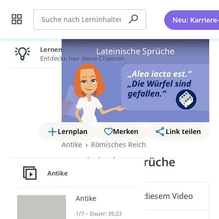
Suche
Neu: Karriere
Lernen lohnt sich!
Entdecke hier deine Chancen.
Lernplan
Merken
Link teilen
Antike
Römisches Reich
Lateinische Sprüche
Antike
Wichtige Inhalte in diesem Video
Antike
1/7 – Dauer: 05:23