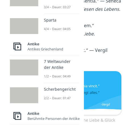
„Amor est vitae essentia.“ — Seneca
3/4 – Dauer: 03:27
Die Liebe ist das Wesen des Lebens.
Sparta
„Amor gignit amorem.“
4/4 – Dauer: 04:05
Die Liebe erzeugt Liebe.
Antike
Antikes Griechenland
„Amor omnia vincit.“ — Vergil
Liebe besiegt alles.
7 Weltwunder
der Antike
1/2 – Dauer: 04:49
Scherbengericht
2/2 – Dauer: 01:47
Antike
Berühmte Personen der Antike
Lateinische Sprüche Liebe & Glück