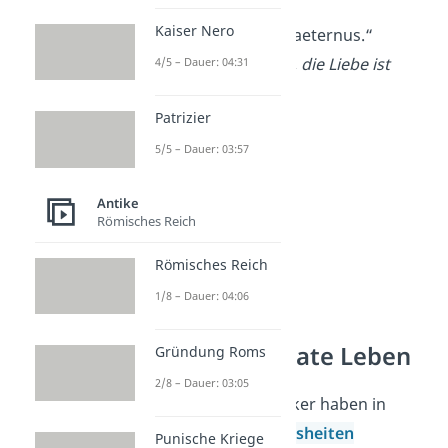
Kaiser Nero
„Vita brevis, amor aeternus.“
Das Leben ist kurz, die Liebe ist
4/5 – Dauer: 04:31
ewig.
Patrizier
5/5 – Dauer: 03:57
Antike
Römisches Reich
Römisches Reich
1/8 – Dauer: 04:06
Lateinische Zitate Leben
Gründung Roms
2/8 – Dauer: 03:05
Viele Dichter und Denker haben in
Latein Zitaten ihre
Weisheiten
Punische Kriege