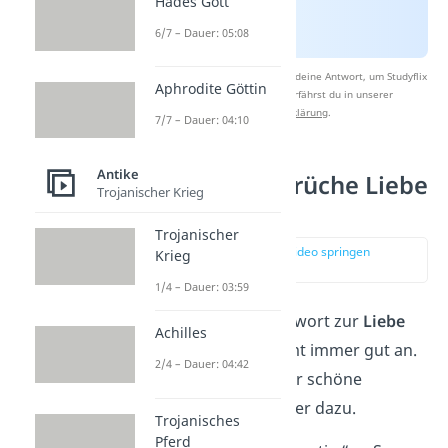
Hades Gott
6/7 – Dauer: 05:08
Nach Beantwortung speichern wir deine Antwort, um Studyflix
Aphrodite Göttin
zu verbessern. Mehr dazu erfährst du in unserer
Datenschutzerklärung
.
7/7 – Dauer: 04:10
Antike
Lateinische Sprüche Liebe
Trojanischer Krieg
& Glück
Trojanischer
zur Stelle im Video springen
Krieg
(02:25)
1/4 – Dauer: 03:59
Ein lateinisches Sprichwort zur
Liebe
Achilles
oder zum
Glück
kommt immer gut an.
2/4 – Dauer: 04:42
Deshalb findest du hier schöne
lateinische Sprichwörter dazu.
Trojanisches
Pferd