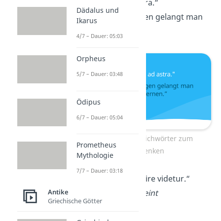
„Per aspera ad astra.“
Dädalus und
Auf steinigen Wegen gelangt man
Ikarus
zu den Sternen.
4/7 – Dauer: 05:03
Orpheus
5/7 – Dauer: 03:48
Ödipus
6/7 – Dauer: 05:04
Lateinische Sprichwörter zum
Prometheus
Nachdenken
Mythologie
7/7 – Dauer: 03:18
„Qui tacet consentire videtur.“
Wer schweigt, scheint
Antike
Griechische Götter
zuzustimmen.