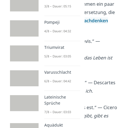
festgehalten. Hier kommen ein paar
3/8 – Dauer: 05:15
Latein Sprüche mit Übersetzung, die
dich über das
Leben
nachdenken
Pompeji
lassen
.
4/8 – Dauer: 04:32
„Ars longa, vita brevis.“ —
Triumvirat
Hippokrates
5/8 – Dauer: 03:05
Die Kunst ist lang, das Leben ist
kurz.
Varusschlacht
6/8 – Dauer: 04:42
„Cogito, ergo sum.“ — Descartes
Ich denke, also bin ich.
Lateinische
Sprüche
„Dum vita est, spes est.“ — Cicero
7/8 – Dauer: 03:03
Solange es Leben gibt, gibt es
Hoffnung.
Aquädukt