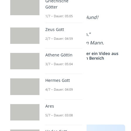
Griechische
Götter
„Cave canem!“
1/7 – Dauer: 05:05
Vorsicht vor dem Hund!
Zeus Gott
„Barba decet virum.“
2/7 – Dauer: 04:59
Der Bart macht den Mann.
Studyflix vernetzt: Hier ein Video aus
Athene Göttin
einem anderen Bereich
3/7 – Dauer: 05:04
Hermes Gott
4/7 – Dauer: 04:09
Ares
5/7 – Dauer: 03:08