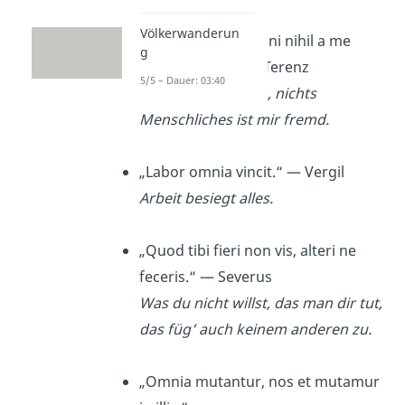
Völkerwanderun
„Homo sum, humani nihil a me
g
alienum puto.“ — Terenz
5/5 – Dauer: 03:40
Ich bin ein Mensch, nichts
Menschliches ist mir fremd.
„Labor omnia vincit.“ — Vergil
Arbeit besiegt alles.
„Quod tibi fieri non vis, alteri ne
feceris.“ — Severus
Was du nicht willst, das man dir tut,
das füg‘ auch keinem anderen zu.
„Omnia mutantur, nos et mutamur