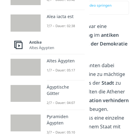
zur Stelle im Video springen
(00:12)
Alea iacta est
Das Scherbengericht war eine
7/7 – Dauer: 02:38
politische Abstimmung
im
antiken
Antike
Athen
, die zum
Schutz der Demokratie
Altes Ägypten
eingeführt wurde.
Altes Ägypten
Die Bürger Athens konnten dabei
1/7 – Dauer: 05:17
darüber abstimmen, eine zu mächtige
Person für 10 Jahre aus der
Stadt
zu
Ägyptische
verbannen
. Damit wollten die Athener
Götter
zu viel
Machtkonzentration
verhindern
2/7 – Dauer: 04:07
und einer Tyrannis vorbeugen.
Pyramiden
Tyrannis
bedeutet, dass eine einzelne
Ägypten
Person die Macht in einem Staat mit
3/7 – Dauer: 05:10