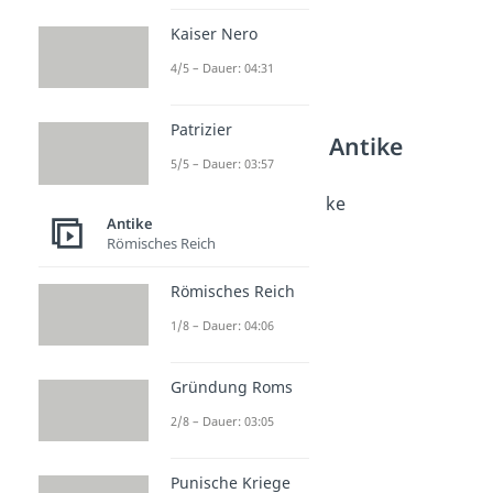
Kaiser Nero
4/5 – Dauer: 04:31
Patrizier
Weitere Inhalte: Antike
5/5 – Dauer: 03:57
Antikes Griechenland
7 Weltwunder der Antike
Antike
Dauer: 04:49
Römisches Reich
Scherbengericht
Dauer: 01:47
Römisches Reich
1/8 – Dauer: 04:06
Gründung Roms
2/8 – Dauer: 03:05
Punische Kriege