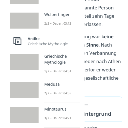
verbannt
. Die verbannte Person
Wolpertinger
hatte nach dem Urteil zehn Tage
2/2 – Dauer: 03:12
Zeit, die Stadt zu verlassen.
Wichtig:
Die Verbannung war
keine
Antike
Griechische Mythologie
Strafe im eigentlichen Sinne
. Nach
Ablauf der zehnjährigen Verbannung
Griechische
konnte der Politiker wieder nach Athen
Mythologie
zurückkehren. Dabei verlor er weder
1/7 – Dauer: 04:51
Eigentum noch seine gesellschaftliche
Medusa
Stellung.
2/7 – Dauer: 04:55
Scherbengericht —
Minotaurus
geschichtlicher Hintergrund
3/7 – Dauer: 04:21