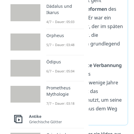
Das Scherbengericht geht
Dädalus und
vermutlich auf die
Reformen
des
Ikarus
Kleisthenes
zurück. Er war ein
4/7 – Dauer: 05:03
athenischer Politiker, der im späten
6. Jahrhundert v. Chr. die
Orpheus
Demokratie in Athen grundlegend
5/7 – Dauer: 03:48
umgestaltete.
Ödipus
Die wohl
bekannteste Verbannung
6/7 – Dauer: 05:04
war die des Politikers
Themistokles
. Noch wenige Jahre
Prometheus
zuvor hatte er selbst das
Mythologie
Scherbengericht genutzt, um seine
7/7 – Dauer: 03:18
politischen Gegner aus dem Weg
Antike
zu räumen.
Griechische Götter
Studyflix vernetzt: Hier ein Video aus