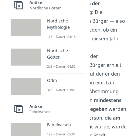
Antike
Vorabstimmung in der
Nordische Götter
Volksversammlung
: Die
stimmberechtigten Bürger — also
Nordische
Mythologie
Männer — entschieden, ob ein
1/3 – Dauer: 04:16
Scherbengericht in diesem Jahr
stattfindet.
Nordische
Namensabgabe
: Jeder
Götter
stimmberechtigte Bürger erhielt
2/3 – Dauer: 04:52
eine Tonscherbe, auf der er den
Odin
Namen einer Person einritzen
3/3 – Dauer: 03:01
konnte. Damit die Abstimmung
gültig war, mussten
mindestens
Antike
6000 Stimmen abgegeben
werden.
Fabelwesen
Auszählung
: Die Person, die
am
Fabelwesen
häufigsten genannt
wurde, wurde
1/2 – Dauer: 05:01
für
10 Jahre
aus der Stadt