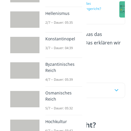
Was ist das
Scherbengericht?
Hellenismus
(00:12)
2/7 – Dauer: 05:35
Du möchtest wissen, was das
Konstantinopel
Scherbengericht
ist? Das erklären wir
3/7 – Dauer: 04:39
hier
und im
Video!
Byzantinisches
Klasse 8
Reich
4/7 – Dauer: 05:39
Inhaltsübersicht
Osmanisches
Reich
5/7 – Dauer: 05:32
Was ist das
Hochkultur
Scherbengericht?
6/7 – Dauer: 03:42