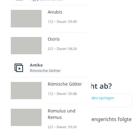
Anubis
1/2 – Dauer: 03:49
Osiris
2/2 – Dauer: 04:24
Antike
Römische Götter
Wie lief das
Römische Götter
Scherbengericht ab?
1/2 – Dauer: 05:48
zur Stelle im Video springen
(00:38)
Romulus und
Remus
Der
Ablauf
des Scherbengerichts folgte
2/2 – Dauer: 03:26
drei Schritten
: