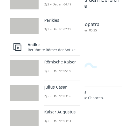
2/3 – Dauer: 04:49
Antike
Perikles
Alexande
Hannibal
Kleopatra
3/3 – Dauer: 02:19
r der
Dauer: 04:18
Dauer: 05:35
Große
Dauer: 04:17
Antike
Berühmte Römer der Antike
Römische Kaiser
1/5 – Dauer: 05:09
Julius Cäsar
Lernen lohnt sich!
2/5 – Dauer: 03:36
Entdecke hier deine Chancen.
Kaiser Augustus
3/5 – Dauer: 03:51