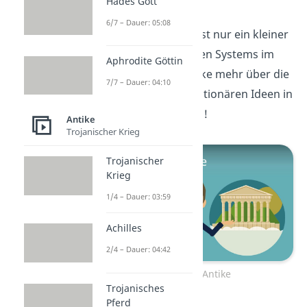
Antike
Hades Gott
6/7 – Dauer: 05:08
Das Scherbengericht ist nur ein kleiner
Teil des demokratischen Systems im
Aphrodite Göttin
antiken Athen. Entdecke mehr über die
7/7 – Dauer: 04:10
Antike
und ihre revolutionären Ideen in
unserem
Beitrag
dazu!
Antike
Trojanischer Krieg
Trojanischer
Krieg
1/4 – Dauer: 03:59
Achilles
2/4 – Dauer: 04:42
Zum Video: Antike
Trojanisches
Pferd