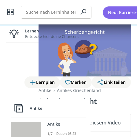
Suche
Neu: Karriere
Lernen lohnt sich!
Entdecke hier deine Chancen.
Lernplan
Merken
Link teilen
Antike
Antikes Griechenland
Scherbengericht
Antike
Wichtige Inhalte in diesem Video
Antike
1/7 – Dauer: 05:23