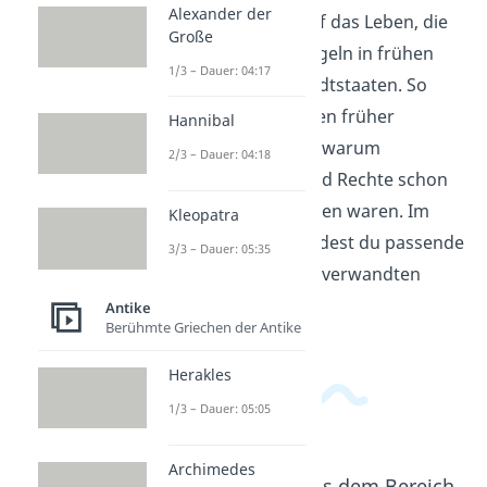
Alexander der
beschäftigt, schaut auf das Leben, die
Große
Herrschaft und die Regeln in frühen
1/3 – Dauer: 04:17
Hochkulturen und Stadtstaaten. So
wird klar, wie Menschen früher
Hannibal
zusammenlebten und warum
2/3 – Dauer: 04:18
Demokratie, Macht und Rechte schon
damals wichtige Themen waren. Im
Kleopatra
Geschichtsbereich
findest du passende
3/3 – Dauer: 05:35
Videos zu diesem und verwandten
Themen.
Antike
Berühmte Griechen der Antike
Herakles
1/3 – Dauer: 05:05
Archimedes
Beliebte Inhalte aus dem Bereich