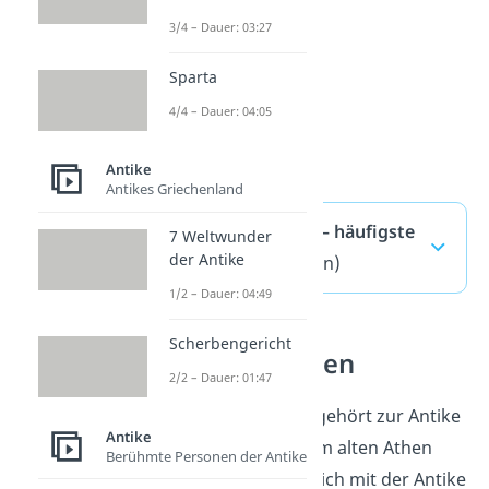
3/4 – Dauer: 03:27
Sparta
4/4 – Dauer: 04:05
Antike
Antikes Griechenland
Scherbengericht — häufigste
7 Weltwunder
der Antike
Fragen
(ausklappen)
1/2 – Dauer: 04:49
Scherbengericht
Antike verstehen
2/2 – Dauer: 01:47
Das Scherbengericht gehört zur Antike
Antike
und zeigt, wie Politik im alten Athen
Berühmte Personen der Antike
organisiert war. Wer sich mit der Antike