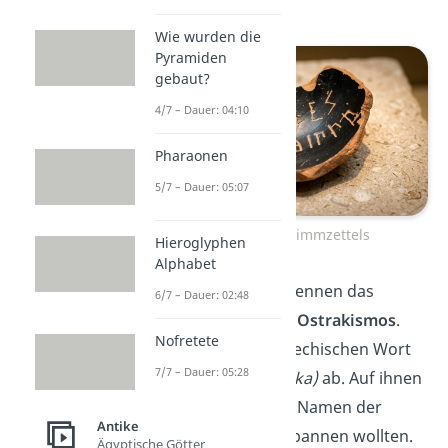
Gewalt an sich reißt.
Wie wurden die
Pyramiden
gebaut?
4/7 – Dauer: 04:10
Pharaonen
5/7 – Dauer: 05:07
Scherbe eines Stimmzettels
Hieroglyphen
Alphabet
Übrigens:
Historiker nennen das
6/7 – Dauer: 02:48
Scherbengericht auch
Ostrakismos
.
Nofretete
Das leitet sich vom griechischen Wort
7/7 – Dauer: 05:28
für
Tonscherbe
(Ostraka)
ab. Auf ihnen
ritzten die Bürger den Namen der
Antike
Person ein, die sie verbannen wollten.
Ägyptische Götter