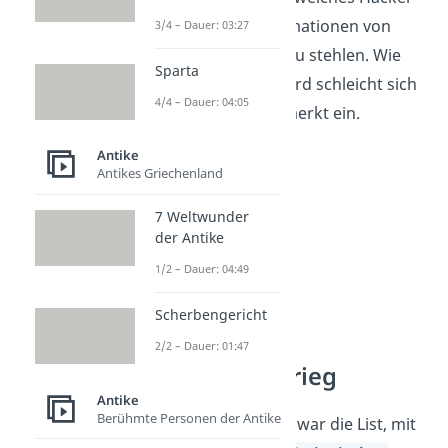
verwenden, um Informationen von
3/4 – Dauer: 03:27
fremden Computern zu stehlen. Wie
Sparta
beim Trojanischen Pferd schleicht sich
4/4 – Dauer: 04:05
das Programm unbemerkt ein.
Antike
Antikes Griechenland
7 Weltwunder
der Antike
1/2 – Dauer: 04:49
Scherbengericht
2/2 – Dauer: 01:47
Trojanischer Krieg
Antike
Berühmte Personen der Antike
Das Trojanische Pferd war die List, mit