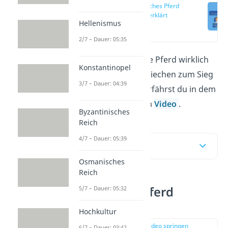
Trojanisches Pferd
einfach erklärt
Hellenismus
(00:14)
2/7 – Dauer: 05:35
Gab es das Trojanische Pferd wirklich
Konstantinopel
und wie half es den Griechen zum Sieg
3/7 – Dauer: 04:39
gegen Troja? All das erfährst du in dem
Artikel und in unserem
Video
.
Byzantinisches
Reich
4/7 – Dauer: 05:39
Inhaltsübersicht
Osmanisches
Reich
Trojanisches Pferd
5/7 – Dauer: 05:32
einfach erklärt
Hochkultur
zur Stelle im Video springen
6/7 – Dauer: 03:42