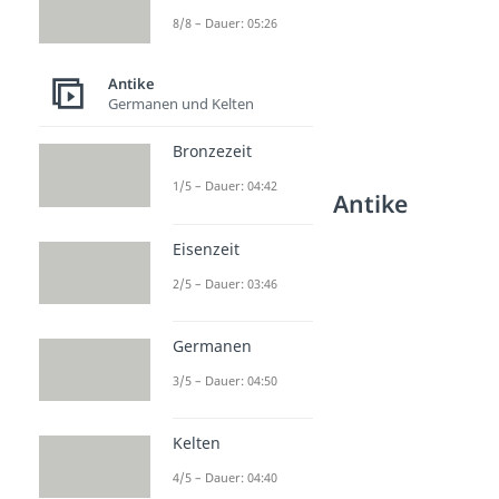
8/8 – Dauer: 05:26
Antike
Germanen und Kelten
Bronzezeit
1/5 – Dauer: 04:42
Weitere Inhalte: Antike
Trojanischer Krieg
Eisenzeit
Trojanischer Krieg
2/5 – Dauer: 03:46
Dauer: 03:59
Achilles
Dauer: 04:42
Germanen
Trojanisches Pferd
Dauer: 03:27
3/5 – Dauer: 04:50
Sparta
Dauer: 04:05
Kelten
4/5 – Dauer: 04:40