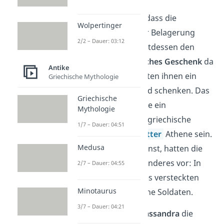
Odysseus schlug vor, dass die
Wolpertinger
Spartaner sich von der Belagerung
2/2 – Dauer: 03:12
zurückziehen
und stattdessen den
Trojanern ein
angebliches Geschenk
da
Antike
lassen sollten. Sie wollten ihnen ein
Griechische Mythologie
großes hölzernes Pferd schenken. Das
Griechische
Trojanische Pferd sollte ein
Mythologie
Weihgeschenk für die griechische
1/7 – Dauer: 04:51
Göttin
griechische Götter
Athene sein.
Medusa
Wie du dir denken kannst, hatten die
Griechen aber etwas anderes vor: In
2/7 – Dauer: 04:55
dem Bauch des Pferdes versteckten
Minotaurus
sich nämlich griechische Soldaten.
3/7 – Dauer: 04:21
Obwohl die Seherin
Kassandra
die