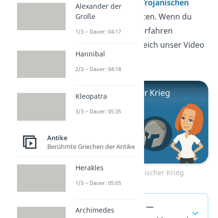
der die Griechen den
Trojanischen
Alexander der
Krieg
gewinnen konnten. Wenn du
Große
mehr über den Krieg erfahren
1/3 – Dauer: 04:17
möchtest, schau dir gleich unser Video
Hannibal
dazu an.
2/3 – Dauer: 04:18
Kleopatra
3/3 – Dauer: 05:35
Antike
Berühmte Griechen der Antike
Herakles
Zum Video: Trojanischer Krieg
1/3 – Dauer: 05:05
Trojanisches Pferd —
Archimedes