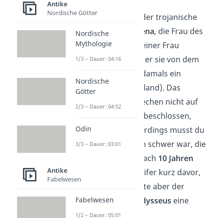
Antike
Nordische Götter
Nach der Sage wollte der trojanische
Königssohn
Paris
Helena
, die Frau des
Nordische
Mythologie
Spartanerkönigs, zu seiner Frau
machen. Dafür raubte er sie von dem
1/3 – Dauer: 04:16
König der Spartaner (damals ein
Nordische
Stadtstaat in Griechenland). Das
Götter
wollten er und die Griechen nicht auf
2/3 – Dauer: 04:52
sich sitzen lassen und beschlossen,
Odin
Troja anzugreifen. Allerdings musst du
wissen, dass es extrem schwer war, die
3/3 – Dauer: 03:01
Stadt einzunehmen. Nach
10 Jahren
Antike
Krieg
waren die Angreifer kurz davor,
Fabelwesen
aufzugeben. Dann hatte aber der
griechische Krieger
Odysseus
eine
Fabelwesen
Idee:
1/2 – Dauer: 05:01