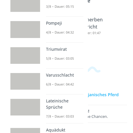
Antike
3/8 – Dauer: 05:15
Sparta
7
Scherben
Pompeji
Dauer: 04:05
Weltwun
gericht
4/8 – Dauer: 04:32
der der
Dauer: 01:47
Antike
Dauer: 04:49
Triumvirat
5/8 – Dauer: 03:05
Varusschlacht
6/8 – Dauer: 04:42
zur Videoseite: Trojanisches Pferd
Lateinische
Sprüche
Lernen lohnt sich!
Entdecke hier deine Chancen.
7/8 – Dauer: 03:03
Aquädukt