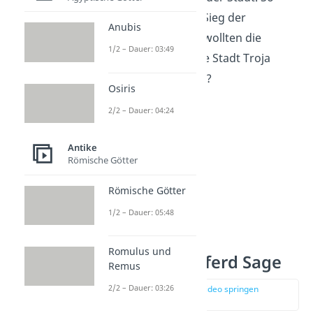
ermöglichten sie den Sieg der
Anubis
Griechen. Aber wieso wollten die
1/2 – Dauer: 03:49
Griechen eigentlich die Stadt Troja
unbedingt einnehmen?
Osiris
2/2 – Dauer: 04:24
Antike
Römische Götter
Römische Götter
1/2 – Dauer: 05:48
Romulus und
Trojanisches Pferd Sage
Remus
2/2 – Dauer: 03:26
zur Stelle im Video springen
(01:01)