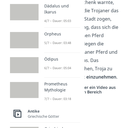
Trojaner vor dem Geschenk warnte,
Dädalus und
nahmen sie es an. Als die Trojaner das
Ikarus
hölzerne Pferd in ihre Stadt zogen,
4/7 – Dauer: 05:03
hatten sie keine Ahnung, dass sich die
Orpheus
Griechen im trojanischen Pferd
versteckten. Nachts stiegen die
5/7 – Dauer: 03:48
Soldaten aus dem Trojaner Pferd und
Ödipus
öffneten die Tore Trojas. Das
ermöglichte den Griechen, Troja zu
6/7 – Dauer: 05:04
stürmen und die
Stadt einzunehmen
.
Prometheus
Studyflix vernetzt: Hier ein Video aus
Mythologie
einem anderen Bereich
7/7 – Dauer: 03:18
Antike
Griechische Götter