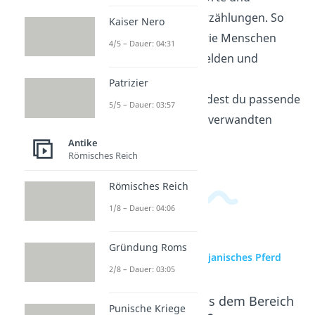
Ereignisse aus alten Erzählungen. So
Kaiser Nero
verstehst du besser, wie Menschen
4/5 – Dauer: 04:31
früher von Göttern, Helden und
Kriegen erzählten. Im
Patrizier
Geschichtsbereich
findest du passende
5/5 – Dauer: 03:57
Videos zu diesem und verwandten
Themen.
Antike
Römisches Reich
Römisches Reich
1/8 – Dauer: 04:06
Gründung Roms
zur Videoseite: Trojanisches Pferd
2/8 – Dauer: 03:05
Beliebte Inhalte aus dem Bereich
Punische Kriege