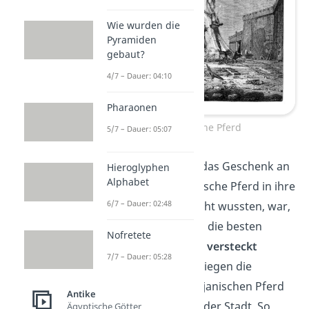
Wie wurden die
Pyramiden
gebaut?
4/7 – Dauer: 04:10
Pharaonen
Das Trojanische Pferd
5/7 – Dauer: 05:07
Die Trojaner nahmen das Geschenk an
Hieroglyphen
Alphabet
und zogen das Trojanische Pferd in ihre
6/7 – Dauer: 02:48
Stadt. Was sie aber nicht wussten, war,
dass sich in dem Pferd die besten
Nofretete
griechischen
Soldaten versteckt
7/7 – Dauer: 05:28
hatten. In der Nacht stiegen die
Griechen aus dem Trojanischen Pferd
Antike
und öffneten die Tore der Stadt. So
Ägyptische Götter