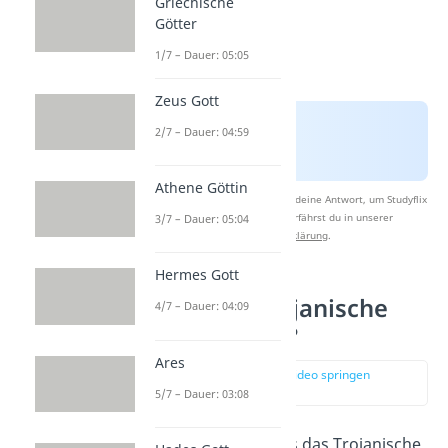
Griechische
Götter
1/7 – Dauer: 05:05
Zeus Gott
2/7 – Dauer: 04:59
Athene Göttin
Nach Beantwortung speichern wir deine Antwort, um Studyflix
zu verbessern. Mehr dazu erfährst du in unserer
3/7 – Dauer: 05:04
Datenschutzerklärung
.
Hermes Gott
Gab es das trojanische
4/7 – Dauer: 04:09
Pferd wirklich?
Ares
zur Stelle im Video springen
(02:34)
5/7 – Dauer: 03:08
Du musst wissen, dass das Trojanische