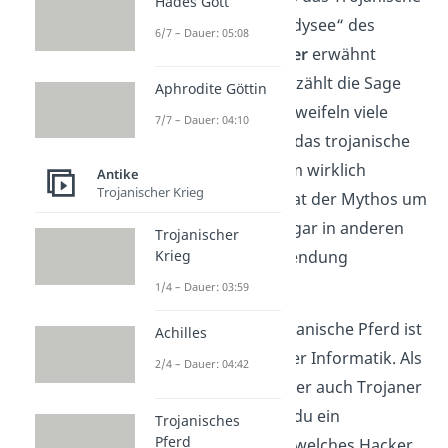
Hades Gott
Pferd in dem Werk „Odysee“ des
6/7 – Dauer: 05:08
antiken Dichters
Homer
erwähnt
wurde. Aber Homer erzählt die Sage
Aphrodite Göttin
nur nach. Deshalb bezweifeln viele
7/7 – Dauer: 04:10
Wissenschaftler, dass das trojanische
Pferd so in seiner Form wirklich
Antike
Trojanischer Krieg
existierte. Trotzdem hat der Mythos um
das hölzerne Pferd sogar in anderen
Trojanischer
Bereichen seine Verwendung
Krieg
gefunden.
1/4 – Dauer: 03:59
Wusstest du?
Das Trojanische Pferd ist
Achilles
auch ein Begriff aus der Informatik. Als
2/4 – Dauer: 04:42
Trojanisches Pferd, oder auch Trojaner
genannt, bezeichnest du ein
Trojanisches
Pferd
Computerprogramm, welches Hacker