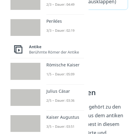
häufigste Fragen
(ausklappen)
2/3 – Dauer: 04:49
Perikles
3/3 – Dauer: 02:19
Antike
Berühmte Römer der Antike
Römische Kaiser
1/5 – Dauer: 05:09
Sagen verstehen
Julius Cäsar
2/5 – Dauer: 03:36
Das Trojanische Pferd gehört zu den
bekanntesten Sagen aus dem antiken
Kaiser Augustus
Griechenland. Du ordnest in diesem
3/5 – Dauer: 03:51
Themenfeld Figuren, Orte und