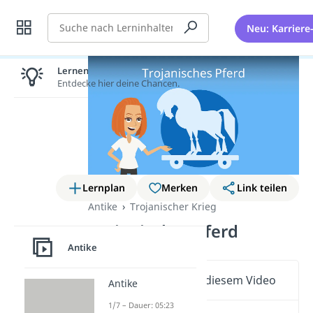
Suche
Neu: Karriere
Lernen lohnt sich!
Entdecke hier deine Chancen.
Lernplan
Merken
Link teilen
Antike
Trojanischer Krieg
Trojanisches Pferd
Antike
Wichtige Inhalte in diesem Video
Antike
1/7 – Dauer: 05:23