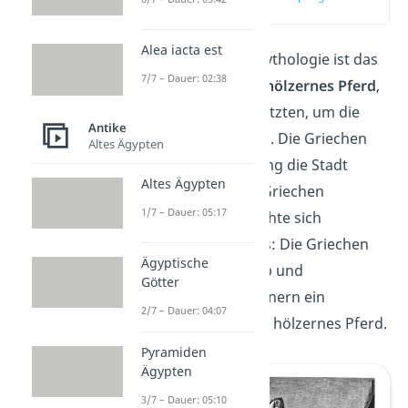
(00:14)
Alea iacta est
In der griechischen Mythologie ist das
7/7 – Dauer: 02:38
Trojanische Pferd ein
hölzernes Pferd
,
das die Griechen benutzten, um die
Antike
Stadt
Troja
zu erobern. Die Griechen
Altes Ägypten
belagerten 10 Jahre lang die Stadt
Altes Ägypten
Troja.
Kurz
bevor die Griechen
1/7 – Dauer: 05:17
aufgeben wollten, dachte sich
Odysseus
eine List aus: Die Griechen
Ägyptische
zogen ihre Truppen ab und
Götter
hinterließen den Trojanern ein
2/7 – Dauer: 04:07
Geschenk
: Ein riesiges hölzernes Pferd.
Pyramiden
Ägypten
3/7 – Dauer: 05:10