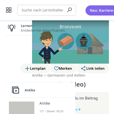
Suche
Neu: Karriere
Lernen lohnt sich!
Entdecke hier deine Chancen.
Lernplan
Merken
Link teilen
Antike
Germanen und Kelten
Bronzezeit (Video)
Antike
Weitere Infos erhältst du im Beitrag
Antike
zum Video
zum Beitrag: Bronzezeit
1/7 – Dauer: 05:23