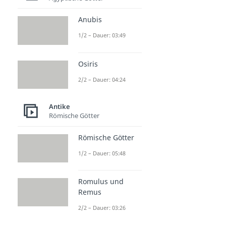
Germanen und Kelten
Bronzezeit
Anubis
Dauer: 04:42
Eisenzeit
1/2 – Dauer: 03:49
Dauer: 03:46
Germanen
Osiris
Dauer: 04:50
Kelten
2/2 – Dauer: 04:24
Dauer: 04:40
Völkerwanderung
Antike
Dauer: 03:40
Römische Götter
Römische Götter
1/2 – Dauer: 05:48
Romulus und
Remus
2/2 – Dauer: 03:26