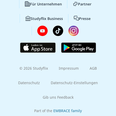
Für Unternehmen
Partner
Studyflix Business
Presse
© 2026 Studyflix
Impressum
AGB
Datenschutz
Datenschutz-Einstellungen
Gib uns Feedback
Part of the
EMBRACE family