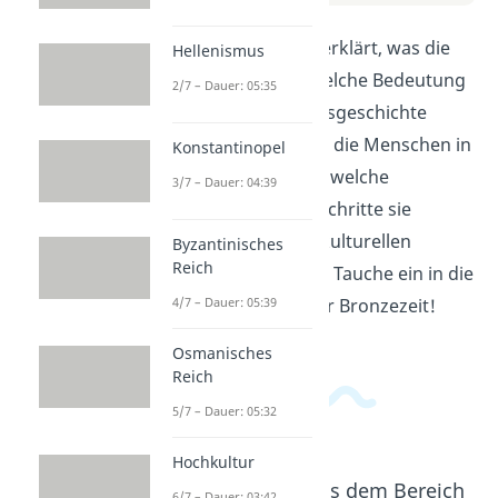
In diesem Video wird erklärt, was die
Hellenismus
Bronzezeit war und welche Bedeutung
2/7 – Dauer: 05:35
sie für die Menschheitsgeschichte
hatte. Du erfährst, wie die Menschen in
Konstantinopel
der Bronzezeit lebten, welche
3/7 – Dauer: 04:39
technologischen Fortschritte sie
machten und welche kulturellen
Byzantinisches
Reich
Entwicklungen es gab. Tauche ein in die
spannende Epoche der Bronzezeit!
4/7 – Dauer: 05:39
Osmanisches
Reich
5/7 – Dauer: 05:32
Hochkultur
Beliebte Inhalte aus dem Bereich
6/7 – Dauer: 03:42