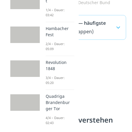
t
Zum Video: Deutscher Bund
1/4 – Dauer:
03:42
Restauration — häufigste
Hambacher
Fragen
(ausklappen)
Fest
2/4 – Dauer:
05:09
Revolution
1848
3/4 – Dauer:
05:20
Quadriga
Brandenbur
ger Tor
Geschichte verstehen
4/4 – Dauer:
02:43