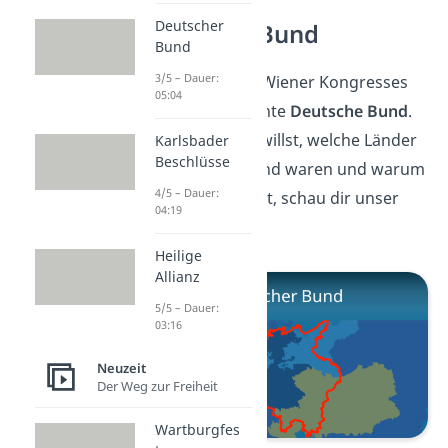
Deutscher
Deutscher Bund
Bund
3/5 – Dauer:
Ein Ergebnis des Wiener Kongresses
05:04
war der sogenannte
Deutsche Bund
.
Wenn du wissen willst, welche Länder
Karlsbader
Beschlüsse
im Deutschen Bund waren und warum
4/5 – Dauer:
er nicht lange hielt, schau dir unser
04:19
Video
dazu an!
Heilige
Allianz
5/5 – Dauer:
03:16
Neuzeit
Der Weg zur Freiheit
Wartburgfes