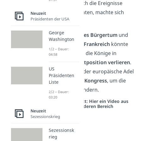
die Angst, dass sich die Ereignisse
wiederholen könnten, machte sich
Neuzeit
Präsidenten der USA
breit.
George
Denn ein zu
starkes Bürgertum
und
Washington
ein zu
mächtiges Frankreich
könnte
1/2 – Dauer:
dazu führen, dass die Könige in
04:58
Europa ihre
Machtposition verlieren
.
US
Deshalb traf sich der europäische Adel
Präsidenten
1815
zum
Wiener Kongress
, um die
Liste
Situation zu verhindern.
2/2 – Dauer:
03:20
Studyflix vernetzt: Hier ein Video aus
einem anderen Bereich
Neuzeit
Sezessionskrieg
Sezessionsk
rieg