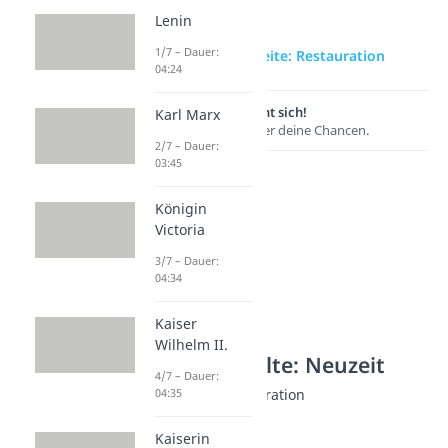
Lenin
1/7 – Dauer:
zur Videoseite: Restauration
04:24
Lernen lohnt sich!
Karl Marx
Entdecke hier deine Chancen.
2/7 – Dauer:
03:45
Königin
Victoria
3/7 – Dauer:
04:34
Kaiser
Wilhelm II.
Weitere Inhalte: Neuzeit
4/7 – Dauer:
Zeitalter der Restauration
04:35
Wiener Kongress
Kaiserin
Dauer: 04:58