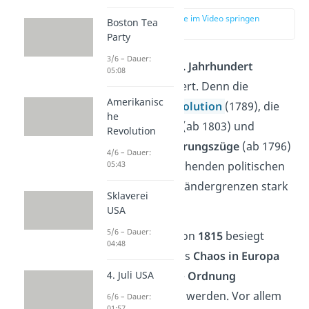
zur Stelle im Video springen
Boston Tea
(01:19)
Party
3/6 – Dauer:
Europa
war im
19. Jahrhundert
05:08
ziemlich erschüttert. Denn die
Amerikanisc
Französische Revolution
(1789), die
he
Koalitionskriege
(ab 1803) und
Revolution
Napoleons
Eroberungszüge
(ab 1796)
4/6 – Dauer:
hatten
den herrschenden politischen
05:43
Zustand und die Ländergrenzen stark
Sklaverei
verändert.
USA
5/6 – Dauer:
Nachdem Napoleon
1815
besiegt
04:48
wurde, musste das
Chaos in Europa
beseitigt und eine
Ordnung
4. Juli USA
wiederhergestellt werden. Vor allem
6/6 – Dauer:
01:57