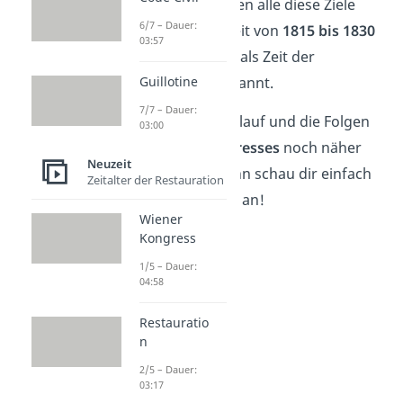
Metternich
wurden alle diese Ziele
6/7 – Dauer:
umgesetzt. Die Zeit von
1815 bis 1830
03:57
wurde deswegen als Zeit der
Guillotine
Restauration
bekannt.
7/7 – Dauer:
Wenn dich der Ablauf und die Folgen
03:00
des
Wiener Kongresses
noch näher
Neuzeit
interessieren, dann schau dir einfach
Zeitalter der Restauration
unser
Video
dazu an!
Wiener
Kongress
1/5 – Dauer:
04:58
Restauratio
n
2/5 – Dauer:
03:17