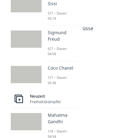
Restauration
Sissi
Dauer: 03:17
5/7 – Dauer:
Deutscher Bund
05:19
Dauer: 05:04
Karlsbader Beschlüsse
Sigmund
Dauer: 04:19
Freud
Heilige Allianz
Dauer: 03:16
6/7 – Dauer:
04:58
Coco Chanel
7/7 – Dauer:
05:38
Neuzeit
Freiheitskämpfer
Mahatma
Gandhi
1/4 – Dauer:
04:54