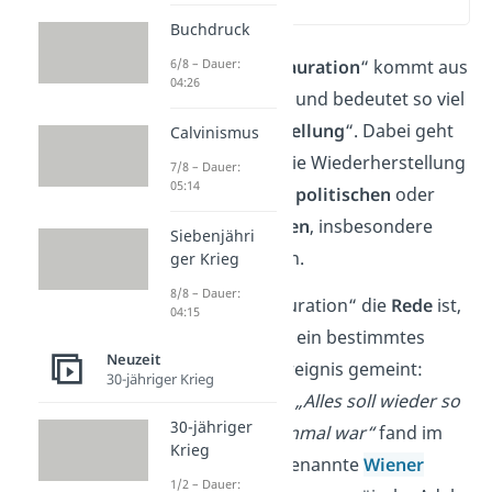
(00:19)
Buchdruck
6/8 – Dauer:
Der Begriff „
Restauration
“ kommt aus
04:26
dem Lateinischen und bedeutet so viel
wie „
Wiederherstellung
“. Dabei geht
Calvinismus
es vor allem um die Wiederherstellung
7/8 – Dauer:
05:14
von vergangenen
politischen
oder
sozialen Zuständen
, insbesondere
Siebenjähri
nach Revolutionen.
ger Krieg
8/8 – Dauer:
Wenn von „Restauration“ die
Rede
ist,
04:15
dann ist meistens ein bestimmtes
Neuzeit
geschichtliches Ereignis gemeint:
30-jähriger Krieg
Unter dem Motto
„Alles soll wieder so
30-jähriger
werden, wie es einmal war“
fand im
Krieg
Jahr
1815
der sogenannte
Wiener
1/2 – Dauer: