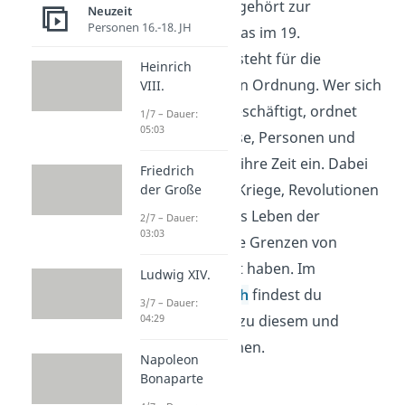
Die Restauration gehört zur
Neuzeit
Personen 16.-18. JH
Geschichte Europas im 19.
Jahrhundert und steht für die
Heinrich
Rückkehr zur alten Ordnung. Wer sich
VIII.
mit Geschichte beschäftigt, ordnet
1/7 – Dauer:
05:03
wichtige Ereignisse, Personen und
politische Ziele in ihre Zeit ein. Dabei
Friedrich
erkennst du, wie Kriege, Revolutionen
der Große
und Herrscher das Leben der
2/7 – Dauer:
03:03
Menschen und die Grenzen von
Staaten verändert haben. Im
Ludwig XIV.
Geschichtsbereich
findest du
3/7 – Dauer:
04:29
passende Videos zu diesem und
verwandten Themen.
Napoleon
Bonaparte