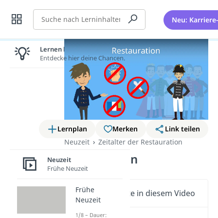
Suche
Neu: Karriere
Lernen lohnt sich!
Entdecke hier deine Chancen.
Lernplan
Merken
Link teilen
Neuzeit
Zeitalter der Restauration
Restauration
Neuzeit
Frühe Neuzeit
Frühe
Wichtige Inhalte in diesem Video
Neuzeit
1/8 – Dauer: