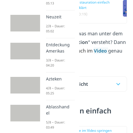
Restauration einfach
05:13
erklärt
(00:19)
Neuzeit
2/8 – Dauer:
05:02
Du willst wissen, was man unter dem
Begriff „
Restauration
“ versteht? Dann
Entdeckung
bist du hier
wie auch im
Video
genau
Amerikas
richtig!
3/8 – Dauer:
04:20
Azteken
Inhaltsübersicht
4/8 – Dauer:
05:25
Ablasshand
Restauration einfach
el
erklärt
5/8 – Dauer:
03:49
zur Stelle im Video springen