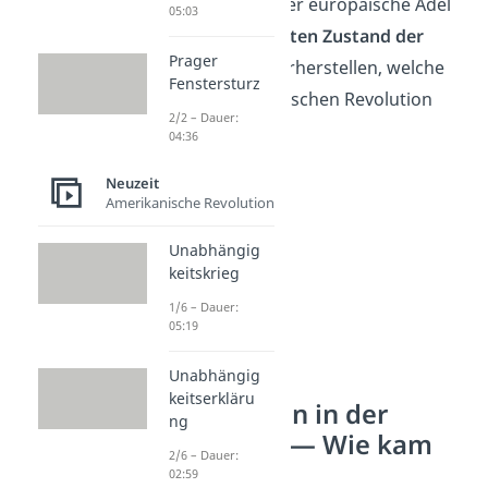
Kongress
statt. Der europäische Adel
05:03
wollte dort den
alten Zustand
der
Prager
Monarchie
wiederherstellen, welche
Fenstersturz
nach der Französischen Revolution
2/2 – Dauer:
geschwächt
war.
04:36
Neuzeit
Amerikanische Revolution
Unabhängig
keitskrieg
1/6 – Dauer:
05:19
Unabhängig
keitserkläru
Restauration in der
ng
Geschichte — Wie kam
2/6 – Dauer:
es dazu?
02:59