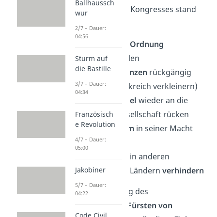
Ballhaussch
Auf dem
Plan
des Kongresses stand
wur
Folgendes:
2/7 – Dauer:
04:56
die
politische Ordnung
wiederherstellen
Sturm auf
die Bastille
die
Ländergrenzen
rückgängig
3/7 – Dauer:
machen (Frankreich verkleinern)
04:34
Kirche und Adel
wieder an die
Spitze der Gesellschaft rücken
Französisch
e Revolution
das
Bürgertum
in seiner Macht
4/7 – Dauer:
schwächen
05:00
Revolutionen
in anderen
Jakobiner
europäischen Ländern
verhindern
5/7 – Dauer:
Unter der Führung des
04:22
österreichischen
Fürsten
von
Code Civil