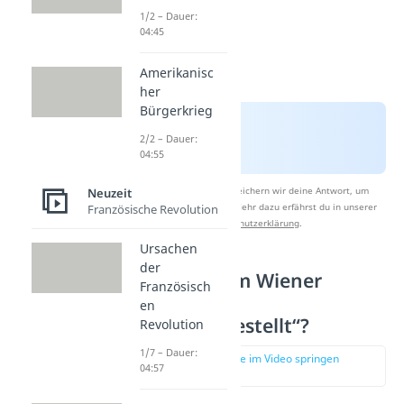
1/2 – Dauer:
04:45
Amerikanisc
her
Bürgerkrieg
2/2 – Dauer:
04:55
Nach Beantwortung speichern wir deine Antwort, um
Neuzeit
Studyflix zu verbessern. Mehr dazu erfährst du in unserer
Französische Revolution
Datenschutzerklärung
.
Ursachen
der
Was wurde im Wiener
Französisch
Kongress
en
„wiederhergestellt“?
Revolution
1/7 – Dauer:
zur Stelle im Video springen
04:57
(02:10)