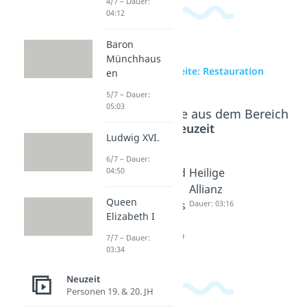
4/7 – Dauer:
04:12
Baron
Münchhaus
zur Videoseite: Restauration
en
5/7 – Dauer:
05:03
Beliebte Inhalte aus dem Bereich
Neuzeit
Ludwig XVI.
6/7 – Dauer:
Deutsch
Karlsbad
Heilige
04:50
er Bund
er
Allianz
Queen
Dauer: 05:04
Beschlüs
Dauer: 03:16
Elizabeth I
se
Dauer: 04:19
7/7 – Dauer:
03:34
Neuzeit
Personen 19. & 20. JH