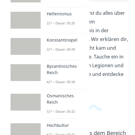
In diesem Video erfährst du alles über
Hellenismus
die Varusschlacht, einem
2/7 – Dauer: 05:35
entscheidenden Ereignis in der
deutschen Geschichte. Wir erklären dir,
Konstantinopel
wie es zu dieser Schlacht kam und
3/7 – Dauer: 04:39
welche Folgen sie hatte. Tauche ein in
die Welt der römischen Legionen und
Byzantinisches
Reich
germanischen Stämme und entdecke
spannende Fakten!
4/7 – Dauer: 05:39
Osmanisches
Reich
5/7 – Dauer: 05:32
Hochkultur
Beliebte Inhalte aus dem Bereich
6/7 – Dauer: 03:42