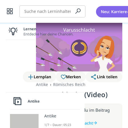
Suche
Neu: Karriere
Lernen lohnt sich!
Entdecke hier deine Chancen.
Lernplan
Merken
Link teilen
Antike
Römisches Reich
Varusschlacht (Video)
Antike
Weitere Infos erhältst du im Beitrag
Antike
zum Video
zum Beitrag: Varusschlacht
1/7 – Dauer: 05:23