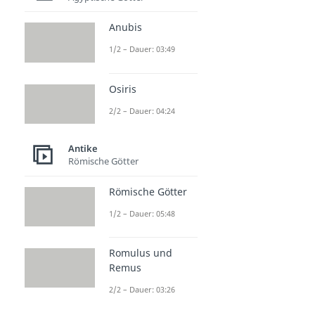
Römisches Reich
Römisches Reich
Anubis
Dauer: 04:06
Gründung Roms
1/2 – Dauer: 03:49
Dauer: 03:05
Punische Kriege
Osiris
Dauer: 05:15
Pompeji
2/2 – Dauer: 04:24
Dauer: 04:32
Triumvirat
Antike
Dauer: 03:05
Römische Götter
Varusschlacht
Dauer: 04:42
Römische Götter
Lateinische Sprüche
Dauer: 03:03
1/2 – Dauer: 05:48
Aquädukt
Dauer: 05:26
Romulus und
Remus
2/2 – Dauer: 03:26