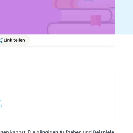
Link teilen
r
 1
hnen
kannst. Die
gängigen Aufgaben
und
Beispiele