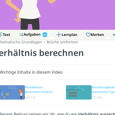
Aufgaben
Text
Lernplan
Merken
NEU
hematische Grundlagen
Brüche umformen
erhältnis berechnen
Wichtige Inhalte in diesem Video
Verhältnisse
Verhältnisgliede
berechnen einfach
ausrechnen Typ
erklärt
(00:12)
(00:56)
diesem Beitrag zeigen wir dir, wie du ein
Verhältnis ausrec